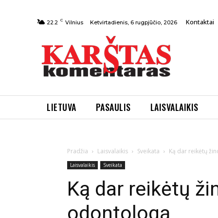
C
Kontaktai
Ketvirtadienis, 6 rugpjūčio, 2026
22.2
Vilnius
LIETUVA
PASAULIS
LAISVALAIKIS
Pradžia
Laisvalaikis
Sveikata
Ką dar reikėtų ži
Laisvalaikis
Sveikata
Ką dar reikėtų ži
odontologą