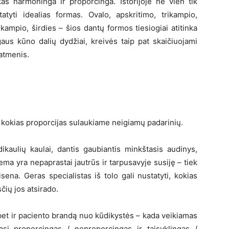
as harmoninga ir proporcinga. Istorijoje ne vien tik
tatyti idealias formas. Ovalo, apskritimo, trikampio,
kampio, širdies – šios dantų formos tiesiogiai atitinka
aus kūno dalių dydžiai, kreivės taip pat skaičiuojami
atmenis.
kokias proporcijas sulaukiame neigiamų padarinių.
dikaulių kaulai, dantis gaubiantis minkštasis audinys,
ema yra nepaprastai jautrūs ir tarpusavyje susiję – tiek
ena. Geras specialistas iš tolo gali nustatyti, kokias
čių jos atsirado.
 bet ir paciento brandą nuo kūdikystės – kada veikiamas
jasi proporcingas / neproporcingas ir taisyklingas /