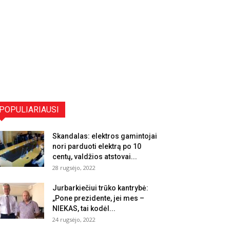
POPULIARIAUSI
Skandalas: elektros gamintojai
nori parduoti elektrą po 10
centų, valdžios atstovai...
28 rugsėjo, 2022
Jurbarkiečiui trūko kantrybė:
„Pone prezidente, jei mes –
NIEKAS, tai kodėl...
24 rugsėjo, 2022