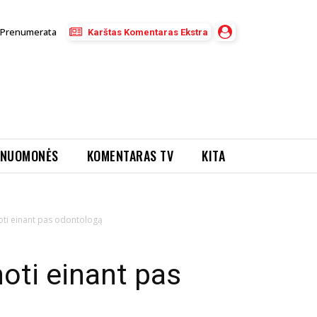
Prenumerata
Karštas Komentaras Ekstra
NUOMONĖS
KOMENTARAS TV
KITA
noti einant pas odontologą
noti einant pas