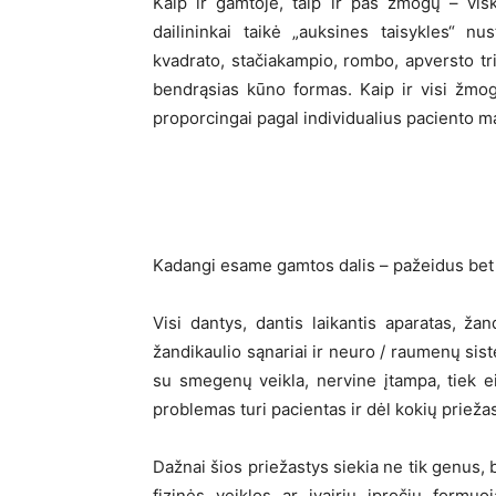
Kaip ir gamtoje, taip ir pas žmogų – visk
dailininkai taikė „auksines taisykles“ nus
kvadrato, stačiakampio, rombo, apversto tri
bendrąsias kūno formas. Kaip ir visi žmog
proporcingai pagal individualius paciento m
Kadangi esame gamtos dalis – pažeidus bet 
Visi dantys, dantis laikantis aparatas, žan
žandikaulio sąnariai ir neuro / raumenų sist
su smegenų veikla, nervine įtampa, tiek eis
problemas turi pacientas ir dėl kokių priežas
Dažnai šios priežastys siekia ne tik genus,
fizinės veiklos ar įvairių įpročių formuo