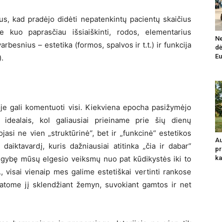
bus, kad pradėjo didėti nepatenkintų pacientų skaičius
 kuo paprasčiau išsiaiškinti, rodos, elementarius
Ne
arbesnius – estetika (formos, spalvos ir t.t.) ir funkcija
dė
Eu
).
voje gali komentuoti visi. Kiekviena epocha pasižymėjo
s idealais, kol galiausiai prieiname prie šių dienų
asi ne vien „struktūrinė“, bet ir „funkcinė“ estetikos
Au
daiktavardį, kuris dažniausiai atitinka „čia ir dabar“
pr
augybę mūsų elgesio veiksmų nuo pat kūdikystės iki to
ka
 visai vienaip mes galime estetiškai vertinti rankose
 matome jį sklendžiant žemyn, suvokiant gamtos ir net