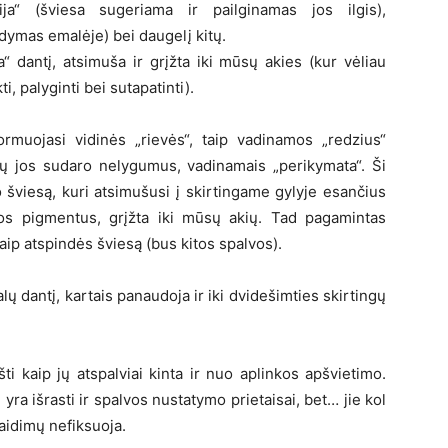
ija“ (šviesa sugeriama ir pailginamas jos ilgis),
idymas emalėje) bei daugelį kitų.
“ dantį, atsimuša ir grįžta iki mūsų akies (kur vėliau
, palyginti bei sutapatinti).
ormuojasi vidinės „rievės“, taip vadinamos „redzius“
šių jos sudaro nelygumus, vadinamais „perikymata“. Ši
o šviesą, kuri atsimušusi į skirtingame gylyje esančius
ros pigmentus, grįžta iki mūsų akių. Tad pagamintas
aip atspindės šviesą (bus kitos spalvos).
ų dantį, kartais panaudoja ir iki dvidešimties skirtingų
ti kaip jų atspalviai kinta ir nuo aplinkos apšvietimo.
 yra išrasti ir spalvos nustatymo prietaisai, bet… jie kol
aidimų nefiksuoja.