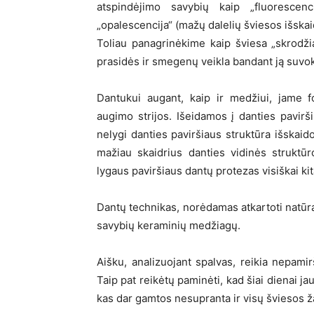
atspindėjimo savybių kaip „fluorescenc
„opalescencija“ (mažų dalelių šviesos išska
Toliau panagrinėkime kaip šviesa „skrodžia
prasidės ir smegenų veikla bandant ją suvokti
Dantukui augant, kaip ir medžiui, jame f
augimo strijos. Išeidamos į danties pavir
nelygi danties paviršiaus struktūra išskaid
mažiau skaidrius danties vidinės struktū
lygaus paviršiaus dantų protezas visiškai kit
Dantų technikas, norėdamas atkartoti natūral
savybių keraminių medžiagų.
Aišku, analizuojant spalvas, reikia nepamirš
Taip pat reikėtų paminėti, kad šiai dienai jau
kas dar gamtos nesupranta ir visų šviesos ž