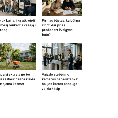
 tik kaina: į ką atkreipti
Pirmas būstas: ką būtina
mesį renkantis vežėją į
žinoti dar prieš
ropą
pradedant žvalgytis
buto?
galai skursta ne be
Vaizdo stebėjimo
iežasties: dažna klaida
kameros nebeužtenka:
rtojama kasmet
naujos kartos apsauga
veikia kitaip