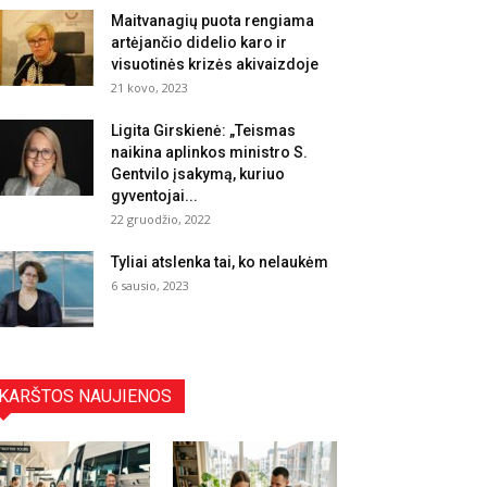
Maitvanagių puota rengiama
artėjančio didelio karo ir
visuotinės krizės akivaizdoje
21 kovo, 2023
Ligita Girskienė: „Teismas
naikina aplinkos ministro S.
Gentvilo įsakymą, kuriuo
gyventojai...
22 gruodžio, 2022
Tyliai atslenka tai, ko nelaukėm
6 sausio, 2023
KARŠTOS NAUJIENOS