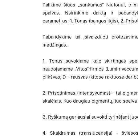
Palikime šiuos „sunkumus“ Niutonui, o m
spalvas. Išsirinkime daiktą ir pabandy
parametrus: 1. Tonas (bangos ilgis), 2. Pris
Pabandykime tai įsivaizduoti protezavim
medžiagas.
1. Tonus suvokiame kaip skirtingas spekt
naudojamame „Vitos“ firmos (Lumin vaccum) 
pilkšvas, D – rausvas (kitose raktuose dar b
2. Prisotinimas (intensyvumas) – tai pigmen
skaičiais. Kuo daugiau pigmentų, tuo spalva
3. Ryškumą geriausiai suvokti tyrinėjant juod
4. Skaidrumas (translucensija) – švieso