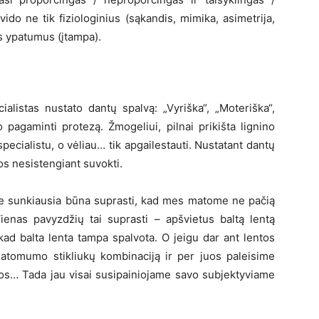
ido ne tik fiziologinius (sąkandis, mimika, asimetrija,
ius ypatumus (įtampa).
ialistas nustato dantų spalvą: „Vyriška“, „Moteriška“,
o pagaminti protezą. Žmogeliui, pilnai prikišta lignino
i specialistu, o vėliau… tik apgailestauti. Nustatant dantų
jos nesistengiant suvokti.
ene sunkiausia būna suprasti, kad mes matome ne pačią
Vienas pavyzdžių tai suprasti – apšvietus baltą lentą
ad balta lenta tampa spalvota. O jeigu dar ant lentos
matomumo stikliukų kombinaciją ir per juos paleisime
kitos… Tada jau visai susipainiojame savo subjektyviame