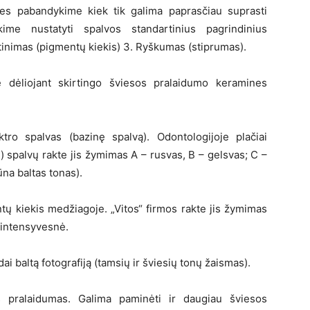
es pabandykime kiek tik galima paprasčiau suprasti
kime nustatyti spalvos standartinius pagrindinius
otinimas (pigmentų kiekis) 3. Ryškumas (stiprumas).
e dėliojant skirtingo šviesos pralaidumo keramines
ro spalvas (bazinę spalvą). Odontologijoje plačiai
spalvų rakte jis žymimas A – rusvas, B – gelsvas; C –
ūna baltas tonas).
tų kiekis medžiagoje. „Vitos“ firmos rakte jis žymimas
 intensyvesnė.
ai baltą fotografiją (tamsių ir šviesių tonų žaismas).
s pralaidumas. Galima paminėti ir daugiau šviesos