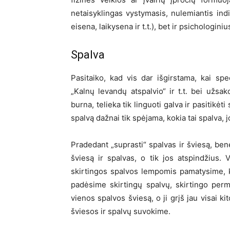
netaisyklingas vystymasis, nulemiantis indiv
eisena, laikysena ir t.t.), bet ir psichologin
Spalva
Pasitaiko, kad vis dar išgirstama, kai spec
„Kalnų levandų atspalvio“ ir t.t. bei užsak
burna, telieka tik linguoti galva ir pasitikėt
spalvą dažnai tik spėjama, kokia tai spalva, 
Pradedant „suprasti“ spalvas ir šviesą, b
šviesą ir spalvas, o tik jos atspindžius. 
skirtingos spalvos lempomis pamatysime, k
padėsime skirtingų spalvų, skirtingo per
vienos spalvos šviesą, o ji grįš jau visai 
šviesos ir spalvų suvokime.