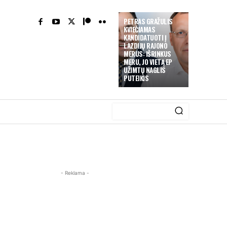
PETRAS GRAŽULIS
KVIEČIAMAS
KANDIDATUOTI Į
LAZDIJŲ RAJONO
MERUS: IŠRINKUS
MERU, JO VIETĄ EP
UŽIMTŲ NAGLIS
PUTEIKIS
- Reklama -