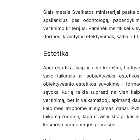
Šiais metais Sveikatos ministerijai paskel
apsilankius pas odontologą, pabandykime
vertinimo kriterijus. Paminėkime tik kelis sv
(formos, kramtymo efektyvumas, kalba ir t.t.
Estetika
Apie estetiką, kaip ir apie krepšinį, Lietu
savo laikinais ar subjektyviais estetiko
objektyvesnio estetikos suvokimo – formuoj
sąvoka, kurią reikia suprasti ne vien kaip 
vertinimą, bet ir veiksmažodį, apimantį d
kaip mes atrodome ir elgiamės dabar. Pvz.,
laikomą rudeninį lapą ir visai kitaip, kai
kosmoso harmoningus procesus.