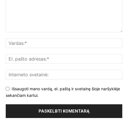
Išsaugoti mano vardą, el. paštą ir svetainę šioje naršyklėje
sekančiam kartui.