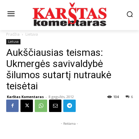
Pradžia
Lietuva
Lietuva
Aukščiausias teismas:
Ukmergės savivaldybė
šilumos sutartį nutraukė
teisėtai
Karštas Komentaras
-
8 gegužės, 2012
104
6
- Reklama -