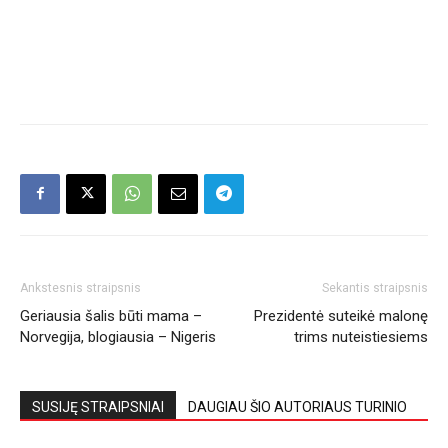
Ankstesnis straipsnis
Sekantis straipsnis
Geriausia šalis būti mama –
Prezidentė suteikė malonę
Norvegija, blogiausia – Nigeris
trims nuteistiesiems
SUSIJĘ STRAIPSNIAI
DAUGIAU ŠIO AUTORIAUS TURINIO