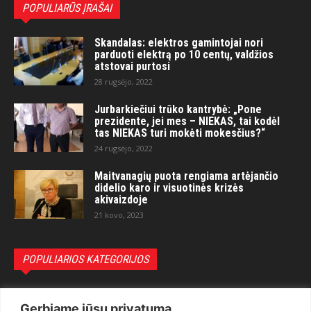
POPULIARŪS ĮRAŠAI
Skandalas: elektros gamintojai nori
parduoti elektrą po 10 centų, valdžios
atstovai purtosi
28 rugsėjo, 2022
Jurbarkiečiui trūko kantrybė: „Pone
prezidente, jei mes – NIEKAS, tai kodėl
tas NIEKAS turi mokėti mokesčius?“
24 rugsėjo, 2022
Maitvanagių puota rengiama artėjančio
didelio karo ir visuotinės krizės
akivaizdoje
21 kovo, 2023
POPULIARIOS KATEGORIJOS
Politika
3281
Gerbiame jūsų privatumą