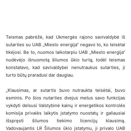
Teismas pabrėžė, kad Ukmergės rajono savivaldybė iš
sutarties su UAB „Miesto energija“ negavo to, ko teisėtai
tikėjosi. Be to, nuomos laikotarpiu UAB „Miesto energija“
nudėvėjo išnuomotą šilumos ūkio turtą, todėl teismas
konstatavo, kad savivaldybei nenutraukus sutarties, ji
turto būtų praradusi dar daugiau.
„Klausimas, ar sutartis buvo nutraukta teisėtai, buvo
esminis. Po šios nutarties dvejus metus savo funkcijas
vykdyti delsusi Valstybinė kainų ir energetikos kontrolės
komisija privalės laikytis įstatymo nuostatų ir galiausiai
išspręsti šilumos tiekimo licencijų klausimą.
Vadovaujantis LR Šilumos ūkio įstatymu, ji privalo UAB