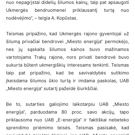
nuo nepagrįstai didelių šilumos kainų, taip pat apsaugoti
Ukmergės bendruomenei priklausantį turtą nuo
nudėvėjimo“, – teigia A. Kopūstas.
Teismas pripažino, kad Ukmergės rajono gyventojai už
šilumą privačiai bendrovei „Miesto energija“ permokėjo,
nes jų sąskaita šilumos kainos buvo mažinamos
vartotojams Trakų rajone, nors privati bendrovė buvo
sukurta būtent ukmergiškių interesams tenkinti. Teismas
taip pat pripažino, kad be savivaldybės sutikimo
įkeisdama šilumos ūkio turtą ir imdama paskolas, UAB
„Miesto energija“ sutartį pažeidė šiurkščiai.
Be to, sutarties galiojimo laikotarpiu UAB „Miesto
energija“, parduodama 80 proc. savo akcijų, tapo
priklausoma nuo UAB „E-energija“ ir faktiškai nebeteko
sprendimo priėmimo teisės. Teismas pasisakė, kad