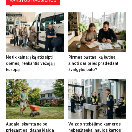
KARŠTOS NAUJIENOS
Ne tik kaina: į ką atkreipti
Pirmas būstas: ką būtina
dėmesį renkantis vežėją į
žinoti dar prieš pradedant
Europą
žvalgytis buto?
Augalai skursta ne be
Vaizdo stebėjimo kameros
priežasties: dažna klaida
nebeužtenka: naujos kartos