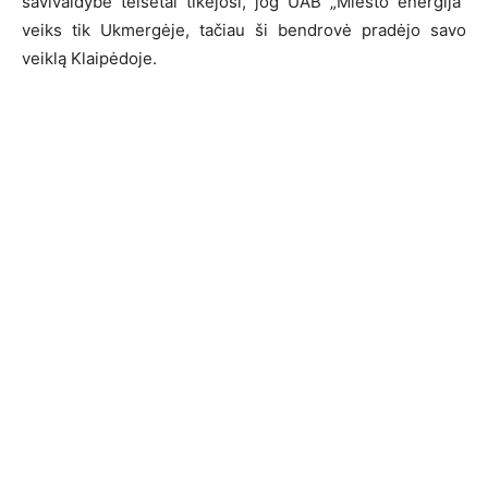
savivaldybė teisėtai tikėjosi, jog UAB „Miesto energija“
veiks tik Ukmergėje, tačiau ši bendrovė pradėjo savo
veiklą Klaipėdoje.