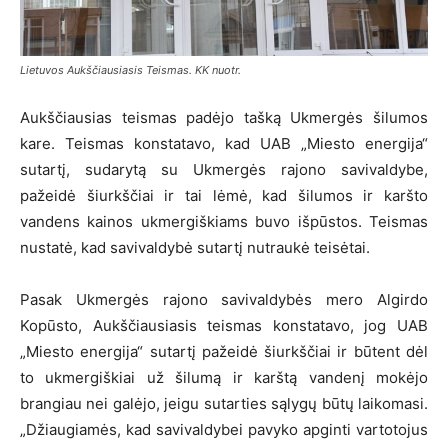
Lietuvos Aukščiausiasis Teismas. KK nuotr.
Aukščiausias teismas padėjo tašką Ukmergės šilumos
kare. Teismas konstatavo, kad UAB „Miesto energija“
sutartį, sudarytą su Ukmergės rajono savivaldybe,
pažeidė šiurkščiai ir tai lėmė, kad šilumos ir karšto
vandens kainos ukmergiškiams buvo išpūstos. Teismas
nustatė, kad savivaldybė sutartį nutraukė teisėtai.
Pasak Ukmergės rajono savivaldybės mero Algirdo
Kopūsto, Aukščiausiasis teismas konstatavo, jog UAB
„Miesto energija“ sutartį pažeidė šiurkščiai ir būtent dėl
to ukmergiškiai už šilumą ir karštą vandenį mokėjo
brangiau nei galėjo, jeigu sutarties sąlygų būtų laikomasi.
„Džiaugiamės, kad savivaldybei pavyko apginti vartotojus