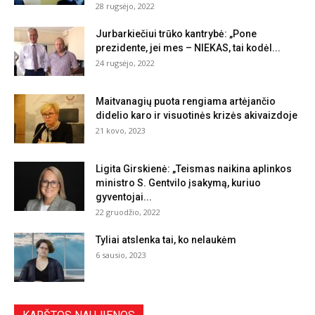
28 rugsėjo, 2022
Jurbarkiečiui trūko kantrybė: „Pone
prezidente, jei mes – NIEKAS, tai kodėl...
24 rugsėjo, 2022
Maitvanagių puota rengiama artėjančio
didelio karo ir visuotinės krizės akivaizdoje
21 kovo, 2023
Ligita Girskienė: „Teismas naikina aplinkos
ministro S. Gentvilo įsakymą, kuriuo
gyventojai...
22 gruodžio, 2022
Tyliai atslenka tai, ko nelaukėm
6 sausio, 2023