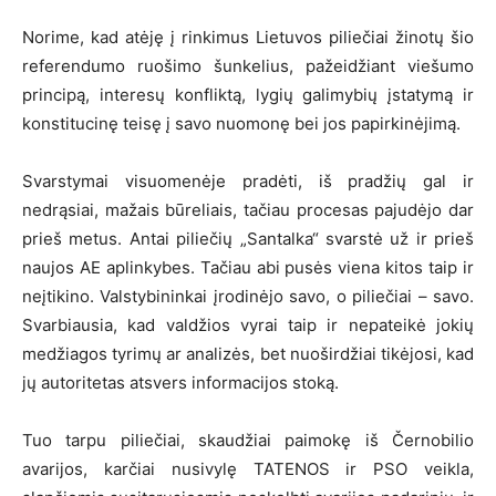
Norime, kad atėję į rinkimus Lietuvos piliečiai žinotų šio
referendumo ruošimo šunkelius, pažeidžiant viešumo
principą, interesų konfliktą, lygių galimybių įstatymą ir
konstitucinę teisę į savo nuomonę bei jos papirkinėjimą.
Svarstymai visuomenėje pradėti, iš pradžių gal ir
nedrąsiai, mažais būreliais, tačiau procesas pajudėjo dar
prieš metus. Antai piliečių „Santalka“ svarstė už ir prieš
naujos AE aplinkybes. Tačiau abi pusės viena kitos taip ir
neįtikino. Valstybininkai įrodinėjo savo, o piliečiai – savo.
Svarbiausia, kad valdžios vyrai taip ir nepateikė jokių
medžiagos tyrimų ar analizės, bet nuoširdžiai tikėjosi, kad
jų autoritetas atsvers informacijos stoką.
Tuo tarpu piliečiai, skaudžiai paimokę iš Černobilio
avarijos, karčiai nusivylę TATENOS ir PSO veikla,