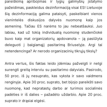
pareiškimą apribojimas ir lygių galimybių įstatymo
pažeidimas, paskleidus dezinformaciją visai ES! Lietuvoje
šią dezinformaciją galima pataisyti, paskelbiant vienos
vienintelės diskusijos dalyvės nuomonę kaip jos
asmeninę. Tačiau ES narėms to jau nebeatšauksi. Juo
labiau, kad už tokią individualią nuomonę studenčiokė
buvo kaip mat organizatorių apdovanota – ją pasiūlyta
deleguoti į baigiamąjį pasitarimą Briuselyje. Argi tai
netendencinga? Ar nerodo organizacinių tikrųjų tikslų?
Antra vertus, šis faktas leido įdėmiau pažvelgti ir netgi
surengti greitą interviu su pasitarimo dalyviais. Pasirodo,
50 proc. iš jų nesuprato, kas vyksta ir savo vaidmens
renginyje. Apie 30 proc. suprato, bet bijojo pareikšti savo
nuomonę, kad nepratastų darbo ar turimos socialinės
padėties ir iš dalies – pažadėto uždarbio. Apie 20 proc.
suprato ir drąsiai elgėsi.