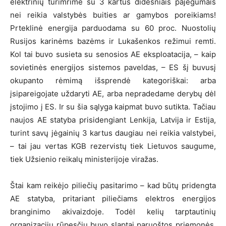
elektrinių turimrime su 3 kartus didesniais pajėgumais
nei reikia valstybės buities ar gamybos poreikiams!
Prteklinė energija parduodama su 60 proc. Nuostolių
Rusijos karinėms bazėms ir Lukašenkos režimui remti.
Kol tai buvo susieta su senosios AE eksploatacija, – kaip
sovietinės energijos sistemos paveldas, – ES šį buvusį
okupanto rėmimą išsprendė kategoriškai: arba
įsipareigojate uždaryti AE, arba nepradedame derybų dėl
įstojimo į ES. Ir su šia sąlyga kaipmat buvo sutikta. Tačiau
naujos AE statyba prisidengiant Lenkija, Latvija ir Estija,
turint savų jėgainių 3 kartus daugiau nei reikia valstybei,
– tai jau vertas KGB rezervistų tiek Lietuvos saugume,
tiek Užsienio reikalų ministerijoje viražas.
Štai kam reikėjo piliečių pasitarimo – kad būtų pridengta
AE statyba, pritariant piliečiams elektros energijos
branginimo akivaizdoje. Todėl kelių tarptautinių
organizacijų rūpesčiu buvo slaptai paruoštos priemonės,