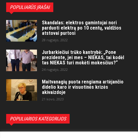
POPULIARŪS ĮRAŠAI
Skandalas: elektros gamintojai nori
parduoti elektrą po 10 centų, valdžios
atstovai purtosi
28 rugsėjo, 2022
Jurbarkiečiui trūko kantrybė: „Pone
prezidente, jei mes – NIEKAS, tai kodėl
tas NIEKAS turi mokėti mokesčius?“
24 rugsėjo, 2022
Maitvanagių puota rengiama artėjančio
didelio karo ir visuotinės krizės
akivaizdoje
21 kovo, 2023
POPULIARIOS KATEGORIJOS
Politika
3281