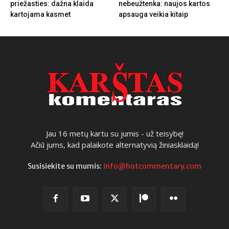
priežasties: dažna klaida
nebeužtenka: naujos kartos
kartojama kasmet
apsauga veikia kitaip
Jau 16 metų kartu su jumis - už teisybę!
Ačiū jums, kad palaikote alternatyvią žiniasklaidą!
Susisiekite su mumis:
info@hotcommentary.com