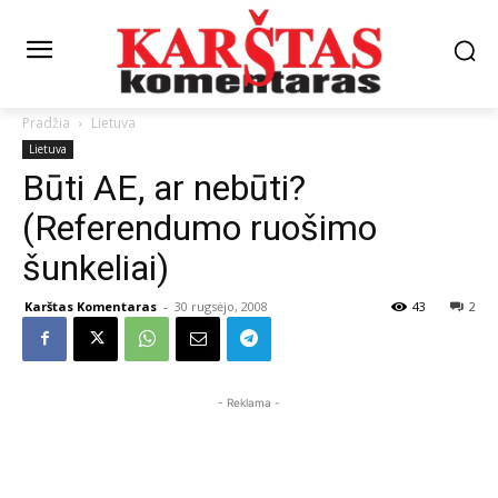
Pradžia
Lietuva
Lietuva
Būti AE, ar nebūti?
(Referendumo ruošimo
šunkeliai)
Karštas Komentaras
-
30 rugsėjo, 2008
43
2
- Reklama -