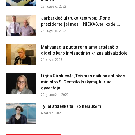
28 rugsėjo, 2022
Jurbarkiečiui trūko kantrybė: „Pone
prezidente, jei mes – NIEKAS, tai kodėl...
24 rugsėjo, 2022
Maitvanagių puota rengiama artėjančio
didelio karo ir visuotinės krizės akivaizdoje
21 kovo, 2023
Ligita Girskienė: „Teismas naikina aplinkos
ministro S. Gentvilo įsakymą, kuriuo
gyventojai...
22 gruodžio, 2022
Tyliai atslenka tai, ko nelaukėm
6 sausio, 2023