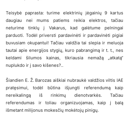
Teisybė paprasta: turime elektrinių jėgainių 9 kartus
daugiau nei mums patiems reikia elektros, tačiau
neturime tinklų į Vakarus, kad galėtume pelningai
parduoti. Todėl priversti pardavinėti ir pardavinėti pigiai
buvusiam okupantui! Tačiau valdžia tai slepia ir meluoja
tautai apie energijos stygių, kuro pabrangimą ir t. t., nes
keldami šilumos kainas, tikriausia nemažą „atkatą“
nuplukdo ir į savo kišenes?..
Šiandien E. Ž. Barozas aiškiai nubraukė valdžios viltis IAE
pratęsimui, todėl būtina išjungti referendumą kaip
nereikalingą iš rinkimų dienotvarkės. Tačiau
referendumas ir toliau organizuojamas, kaip į balą
išmetant milijonus mokesčių mokėtojų pinigų.