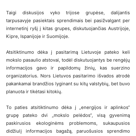
Taigi diskusijos vyko trijose grupėse, dalijantis
tarpusavyje pasiektais sprendimais bei pasižvalgant per
internetinį ryšį į kitas grupes, diskutuojančias Austrijoje,
Kipre, Ispanijoje ir Suomijoje.
Atsitiktinumo dėka į pasitarimą Lietuvoje pateko keli
mokslo pasaulio atstovai, todėl diskutuojantys be rengėjų
informacijos gavo ir papildomų žinių, kas suerzino
organizatorius. Nors Lietuvos pasitarimo išvados atrodė
pakankamai brandžios lyginant su kitų valstybių, bet buvo
planuota ir tikėtasi kitokių.
To paties atsitiktinumo dėka į „energijos ir aplinkos“
grupę pateko dvi „mokslo pelėdos“, visą gyvenimą
paskirusios ekologinėms problemoms, sukaupusios
didžiulį informacijos bagažą, paruošusios sprendimo