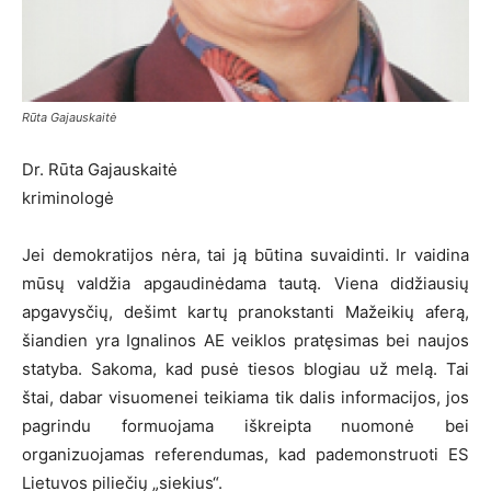
Rūta Gajauskaitė
Dr. Rūta Gajauskaitė
kriminologė
Jei demokratijos nėra, tai ją būtina suvaidinti. Ir vaidina
mūsų valdžia apgaudinėdama tautą. Viena didžiausių
apgavysčių, dešimt kartų pranokstanti Mažeikių aferą,
šiandien yra Ignalinos AE veiklos pratęsimas bei naujos
statyba. Sakoma, kad pusė tiesos blogiau už melą. Tai
štai, dabar visuomenei teikiama tik dalis informacijos, jos
pagrindu formuojama iškreipta nuomonė bei
organizuojamas referendumas, kad pademonstruoti ES
Lietuvos piliečių „siekius“.