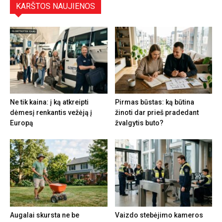
KARŠTOS NAUJIENOS
Ne tik kaina: į ką atkreipti
Pirmas būstas: ką būtina
dėmesį renkantis vežėją į
žinoti dar prieš pradedant
Europą
žvalgytis buto?
Augalai skursta ne be
Vaizdo stebėjimo kameros