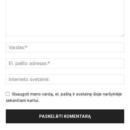
Išsaugoti mano vardą, el. paštą ir svetainę šioje naršyklėje
sekančiam kartui.