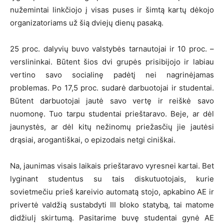
nužemintai linkčiojo į visas puses ir šimtą kartų dėkojo
organizatoriams už šią dviejų dienų pasaką.
25 proc. dalyvių buvo valstybės tarnautojai ir 10 proc. –
verslininkai. Būtent šios dvi grupės prisibijojo ir labiau
vertino savo socialinę padėtį nei nagrinėjamas
problemas. Po 17,5 proc. sudarė darbuotojai ir studentai.
Būtent darbuotojai jautė savo vertę ir reiškė savo
nuomonę. Tuo tarpu studentai prieštaravo. Beje, ar dėl
jaunystės, ar dėl kitų nežinomų priežasčių jie jautėsi
drąsiai, arogantiškai, o epizodais netgi ciniškai.
Na, jaunimas visais laikais prieštaravo vyresnei kartai. Bet
lyginant studentus su tais diskutuotojais, kurie
sovietmečiu prieš kareivio automatą stojo, apkabino AE ir
privertė valdžią sustabdyti III bloko statybą, tai matome
didžiulį skirtumą. Pasitarime buvę studentai gynė AE