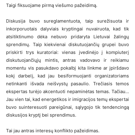
Taigi fiksuojame pirmą viešumo pažeidimą.
Diskusija buvo sureglamentuota, taip surežisuota ir
inkorporuotais dalyviais kryptingai nuvairuota, kad tik
atsitiktinumo dėka nebuvo pridaryta Lietuvai žalingų
sprendimų. Taip kiekvienai diskutuojančių grupei buvo
priskirti trys kuratoriai: vienas įvedinėjo į kompiuterį
diskutuojančiųjų mintis, antras vadovavo ir reikiamu
momentu vis pasukdavo pokalbį kita linkme ar įpiršdavo
kokį darbelį, kad jau besiformuojanti organizatoriams
netinkanti išvada neišvystų pasaulio. Trečiasis temos
ekspertas turėjo akcentuoti nepaminėtas temas. Tačiau…
Jau vien tai, kad energetikos ir imigracijos temų ekspertai
buvo suinteresuoti pareigūnai, sąlygojo tik tendencingą
diskusijos kryptį bei sprendimus.
Tai jau antras interesų konflikto pažeidimas.