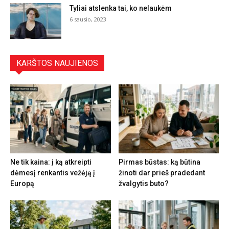
Tyliai atslenka tai, ko nelaukėm
6 sausio, 2023
KARŠTOS NAUJIENOS
Ne tik kaina: į ką atkreipti
Pirmas būstas: ką būtina
dėmesį renkantis vežėją į
žinoti dar prieš pradedant
Europą
žvalgytis buto?