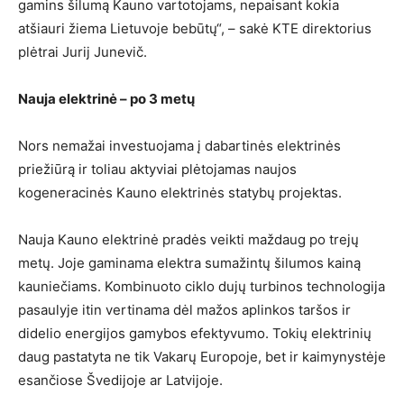
gamins šilumą Kauno vartotojams, nepaisant kokia
atšiauri žiema Lietuvoje bebūtų“, – sakė KTE direktorius
plėtrai Jurij Junevič.
Nauja elektrinė – po 3 metų
Nors nemažai investuojama į dabartinės elektrinės
priežiūrą ir toliau aktyviai plėtojamas naujos
kogeneracinės Kauno elektrinės statybų projektas.
Nauja Kauno elektrinė pradės veikti maždaug po trejų
metų. Joje gaminama elektra sumažintų šilumos kainą
kauniečiams. Kombinuoto ciklo dujų turbinos technologija
pasaulyje itin vertinama dėl mažos aplinkos taršos ir
didelio energijos gamybos efektyvumo. Tokių elektrinių
daug pastatyta ne tik Vakarų Europoje, bet ir kaimynystėje
esančiose Švedijoje ar Latvijoje.