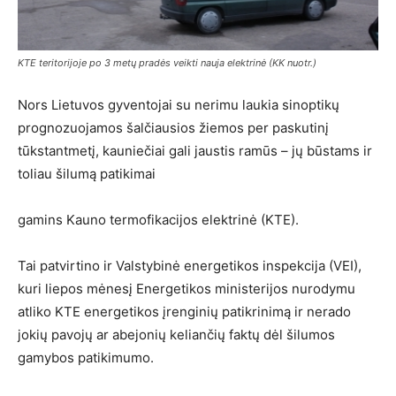
KTE teritorijoje po 3 metų pradės veikti nauja elektrinė (KK nuotr.)
Nors Lietuvos gyventojai su nerimu laukia sinoptikų
prognozuojamos šalčiausios žiemos per paskutinį
tūkstantmetį, kauniečiai gali jaustis ramūs – jų būstams ir
toliau šilumą patikimai
gamins Kauno termofikacijos elektrinė (KTE).
Tai patvirtino ir Valstybinė energetikos inspekcija (VEI),
kuri liepos mėnesį Energetikos ministerijos nurodymu
atliko KTE energetikos įrenginių patikrinimą ir nerado
jokių pavojų ar abejonių keliančių faktų dėl šilumos
gamybos patikimumo.