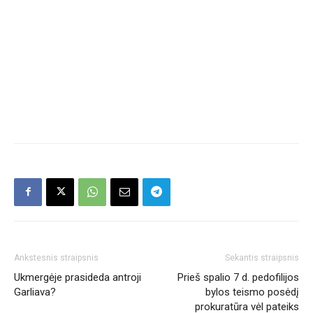
Ankstesnis straipsnis
Sekantis straipsnis
Ukmergėje prasideda antroji
Prieš spalio 7 d. pedofilijos
Garliava?
bylos teismo posėdį
prokuratūra vėl pateiks