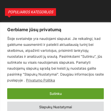
POPULIARIOS KATEGORIJOS
Politika
3281
Gerbiame jūsų privatumą
Nuomonės
2174
Šioje svetainėje yra naudojami slapukai. Jie reikalingi, kad
Teisėsauga
1497
galėtume suasmeninti ir pateikti aktualiausią turinį bei
Aktualu
1373
skelbimus, atpažinti vartotojus, prisiminti lankytojų
Lietuva
619
nuostatas ir analizuoti jų srautą. Pasirinkdami "Sutinku", jūs
sutinkate su visais naudojamais slapukais. Pamatyti
Pasaulis
560
naudojamų slapukų sąrašą bei keisti jų nuostatas galite
Статьи на русском
282
pasirinkę "Slapukų Nustatymai". Daugiau informacijos rasite
Articles in english
160
puslapyje .
Privatumo Politika
Muzika
116
Sutinku
Copyright © 2026 UAB „Goruva“. Visos teisės saugomos.
Slapukų Nustatymai