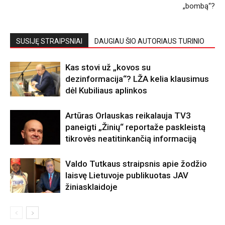
„bombą“?
SUSIJĘ STRAIPSNIAI
DAUGIAU ŠIO AUTORIAUS TURINIO
Kas stovi už „kovos su
dezinformacija“? LŽA kelia klausimus
dėl Kubiliaus aplinkos
Artūras Orlauskas reikalauja TV3
paneigti „Žinių“ reportaže paskleistą
tikrovės neatitinkančią informaciją
Valdo Tutkaus straipsnis apie žodžio
laisvę Lietuvoje publikuotas JAV
žiniasklaidoje