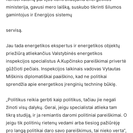
ministerija, gavusi mero laišką, suskubo tikrinti šilumos
gamintojus ir Energijos sistemų
servisą.
Jau tada energetikos ekspertus ir energetikos objektų
priežiūrą atliekančius Valstybinės energetikos
inspekcijos specialistus A.Kupčinsko pareiškimai privertė
gūžčioti pečiais. Inspekcijos laikinais vadovas Vytautas
Miškinis diplomatiškai paaiškino, kad ne politikai
sprendžia apie energetikos įrenginių techninę būklę.
„Politikus reikia gerbti kaip politikus, tačiau jie negali
žinoti visų dalykų. Gerai, jeigu specialistai atlieka tam
tikrą studiją, ir ja remiantis daromi politiniai pareiškimai. O
jeigu tik politinių rietenų vedami arba tiesiog pažiūrėję
pro langą politikai daro savo pareiškimus, tai nieko verta”,