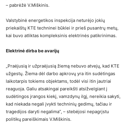
– pabrėžė V.Miškinis.
Valstybinė energetikos inspekcija neturėjo jokių
priekaištų KTE techninei būklei ir prieš pusantrų metų,
kai buvo atliktas kompleksinis elektrinės patikrinimas.
Elektrinė dirba be avarijų
„Praėjusią ir užpraėjusią žiemą nebuvo atvejų, kad KTE
užgestų. Žiema dėl darbo apkrovų yra itin sudėtingas
laikotarpis tokiems objektams, todėl visi itin jautriai
reaguoja. Galiu atsakingai pareikšti atsižvelgiant į
sudėtingos įrangos kiekį, vamzdynų ilgį, nereikia sakyti,
kad niekada negali įvykti techninių gedimų, tačiau ir
tragedijos daryti negalima”, – stebėjosi nepagrįstu
politikų pareiškimais V.Miškinis.