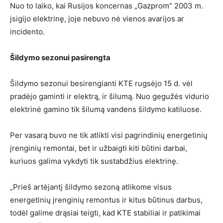
Nuo to laiko, kai Rusijos koncernas „Gazprom” 2003 m.
įsigijo elektrinę, joje nebuvo nė vienos avarijos ar
incidento.
Šildymo sezonui pasirengta
Šildymo sezonui besirengianti KTE rugsėjo 15 d. vėl
pradėjo gaminti ir elektrą, ir šilumą. Nuo gegužės vidurio
elektrinė gamino tik šilumą vandens šildymo katiluose.
Per vasarą buvo ne tik atlikti visi pagrindinių energetinių
įrenginių remontai, bet ir užbaigti kiti būtini darbai,
kuriuos galima vykdyti tik sustabdžius elektrinę.
„Prieš artėjantį šildymo sezoną atlikome visus
energetinių įrenginių remontus ir kitus būtinus darbus,
todėl galime drąsiai teigti, kad KTE stabiliai ir patikimai