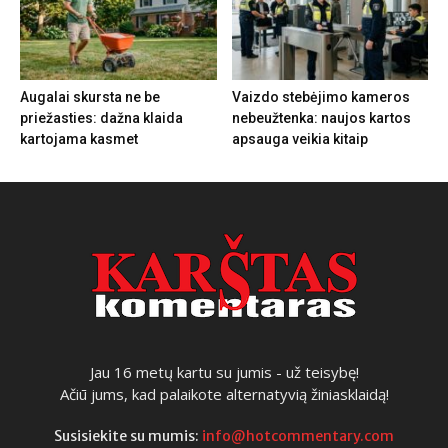
Augalai skursta ne be
Vaizdo stebėjimo kameros
priežasties: dažna klaida
nebeužtenka: naujos kartos
kartojama kasmet
apsauga veikia kitaip
Jau 16 metų kartu su jumis - už teisybę!
Ačiū jums, kad palaikote alternatyvią žiniasklaidą!
Susisiekite su mumis:
info@hotcommentary.com