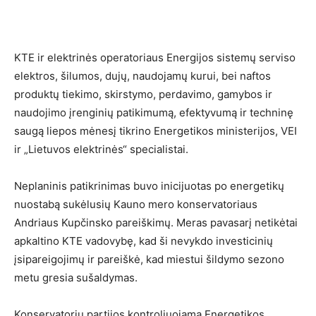
KTE ir elektrinės operatoriaus Energijos sistemų serviso
elektros, šilumos, dujų, naudojamų kurui, bei naftos
produktų tiekimo, skirstymo, perdavimo, gamybos ir
naudojimo įrenginių patikimumą, efektyvumą ir techninę
saugą liepos mėnesį tikrino Energetikos ministerijos, VEI
ir „Lietuvos elektrinės“ specialistai.
Neplaninis patikrinimas buvo inicijuotas po energetikų
nuostabą sukėlusių Kauno mero konservatoriaus
Andriaus Kupčinsko pareiškimų. Meras pavasarį netikėtai
apkaltino KTE vadovybę, kad ši nevykdo investicinių
įsipareigojimų ir pareiškė, kad miestui šildymo sezono
metu gresia sušaldymas.
Konservatorių partijos kontroliuojama Energetikos