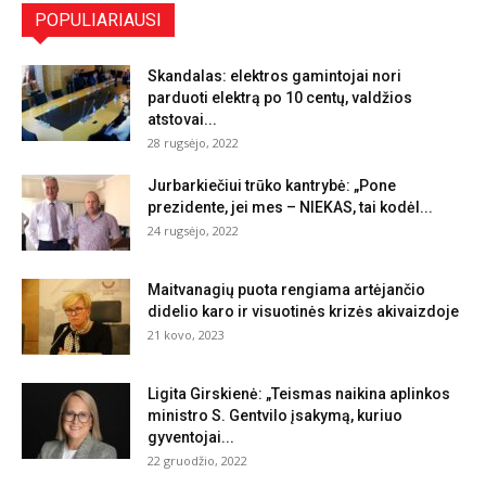
POPULIARIAUSI
Skandalas: elektros gamintojai nori
parduoti elektrą po 10 centų, valdžios
atstovai...
28 rugsėjo, 2022
Jurbarkiečiui trūko kantrybė: „Pone
prezidente, jei mes – NIEKAS, tai kodėl...
24 rugsėjo, 2022
Maitvanagių puota rengiama artėjančio
didelio karo ir visuotinės krizės akivaizdoje
21 kovo, 2023
Ligita Girskienė: „Teismas naikina aplinkos
ministro S. Gentvilo įsakymą, kuriuo
gyventojai...
22 gruodžio, 2022