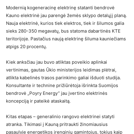
Modernią kogeneracinę elektrinę statanti bendrovė
Kauno elektrinė jau parengė žemės sklypo detalųjį planą.
Nauja elektrinė, kurios tiek elektros, tiek ir šilumos galia
sieks 280-350 megavatų, bus statoma dabartinės KTE
teritorijoje. Pastačius naują elektrinę šiluma kauniečiams
atpigs 20 procentų.
Kiek anksčiau jau buvo atliktas poveikio aplinkai
vertinimas, gautas Ūkio ministerijos leidimas plėtrai,
atlikta kabelinės trasos parinkimo galiai išduoti studija.
Konsultante ir technine prižiūrėtoja išrinkta Suomijos
bendrovė „Poyry Energy” jau įvertino elektrinės
koncepciją ir pateikė ataskaitą.
Kitas etapas – generalinio rangovo elektrinei statyti
atranka. Tikimasi į Kauną pritraukti žinomiausius
pasaulyje energetikos įrenginių gamintojus, tokius kaip