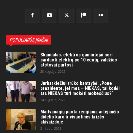
POPULIARŪS ĮRAŠAI
Skandalas: elektros gamintojai nori
parduoti elektrą po 10 centų, valdžios
atstovai purtosi
28 rugsėjo, 2022
Jurbarkiečiui trūko kantrybė: „Pone
prezidente, jei mes – NIEKAS, tai kodėl
tas NIEKAS turi mokėti mokesčius?“
24 rugsėjo, 2022
Maitvanagių puota rengiama artėjančio
didelio karo ir visuotinės krizės
akivaizdoje
21 kovo, 2023