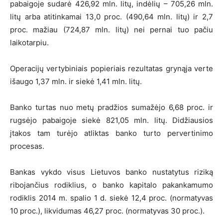
pabaigoje sudarė 426,92 mln. litų, indėlių – 705,26 mln.
litų arba atitinkamai 13,0 proc. (490,64 mln. litų) ir 2,7
proc. mažiau (724,87 mln. litų) nei pernai tuo pačiu
laikotarpiu.
Operacijų vertybiniais popieriais rezultatas grynąja verte
išaugo 1,37 mln. ir siekė 1,41 mln. litų.
Banko turtas nuo metų pradžios sumažėjo 6,68 proc. ir
rugsėjo pabaigoje siekė 821,05 mln. litų. Didžiausios
įtakos tam turėjo atliktas banko turto pervertinimo
procesas.
Bankas vykdo visus Lietuvos banko nustatytus riziką
ribojančius rodiklius, o banko kapitalo pakankamumo
rodiklis 2014 m. spalio 1 d. siekė 12,4 proc. (normatyvas
10 proc.), likvidumas 46,27 proc. (normatyvas 30 proc.).