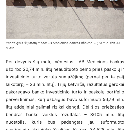
Per devynis šių metų mėnesius Medicinos bankas uždirbo 20,74 mln. litų. KK
nuotr.
Per devynis šių metų mėnesius UAB Medicinos bankas
uždirbo 20,74 mln. litų neaudituoto pelno prieš paskolų ir
investicinio turto vertės sumažėjimą (pernai per tą patį
laikotarpį – 23 mln. litų). Trijų ketvirčių rezultatus gerokai
pakoregavo banko investicinio turto ir paskolų portfelio
pervertinimas, kurį užbaigus buvo suformuoti 56,79 mln.
litų atidėjiniai galimai rizikai dengti. Dėl šios priežasties
bendras banko veiklos rezultatas – 36,05 mln. litų
nuostolis, kuris bus padengtas jau suformuoto
pagrindinio akcininko Sauliaus Karoso 34,528 mln. litų