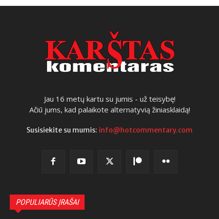
Jau 16 metų kartu su jumis - už teisybę!
Ačiū jums, kad palaikote alternatyvią žiniasklaidą!
Susisiekite su mumis:
info@hotcommentary.com
POPULIARŪS ĮRAŠAI