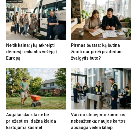
Ne tik kaina: į ką atkreipti
Pirmas būstas: ką būtina
dėmesį renkantis vežėją į
žinoti dar prieš pradedant
Europą
žvalgytis buto?
Augalai skursta ne be
Vaizdo stebėjimo kameros
priežasties: dažna klaida
nebeužtenka: naujos kartos
kartojama kasmet
apsauga veikia kitaip