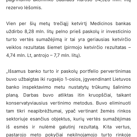
rezervo lėšomis.
Vien per šių metų trečiąjį ketvirtį Medicinos bankas
uždirbo 8,28 mln. litų pelno prieš paskolų ir investicinio
turto vertės sumažėjimą ir tai yra geriausias ketvirčio
veiklos rezultatas šiemet (pirmojo ketvirčio rezultatas –
4,74 mln. Lt, antrojo – 7,7 mln. litų).
„Išsamus banko turto ir paskolų portfelio pervertinimas
buvo užbaigtas iki rugsėjo 1-osios, įgyvendinant Lietuvos
banko inspektavimo metu nustatytų trūkumų šalinimo
planą. Darbas buvo atliktas itin kruopščiai, taikant
konservatyviausius vertinimo metodus. Buvo eliminuoti
tam tikri neapibrėžtumai, ypač vertinant žemės rinkos
sektoriuje esančius objektus, kurių vertės sumažėjimas
iš esmės ir nulėmė galutinį rezultatą. Kita vertus,
pastarojo meto pokyčiai nekilnojamojo turto rinkoje