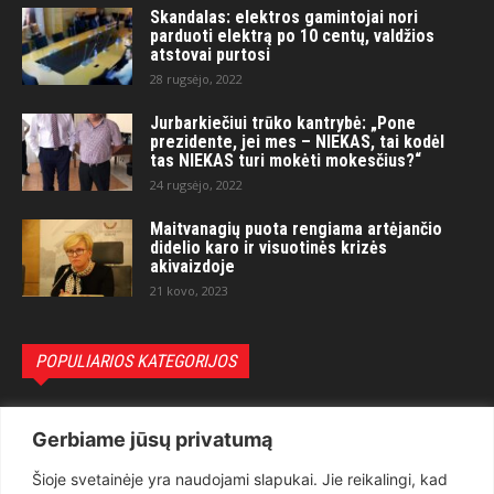
Skandalas: elektros gamintojai nori
parduoti elektrą po 10 centų, valdžios
atstovai purtosi
28 rugsėjo, 2022
Jurbarkiečiui trūko kantrybė: „Pone
prezidente, jei mes – NIEKAS, tai kodėl
tas NIEKAS turi mokėti mokesčius?“
24 rugsėjo, 2022
Maitvanagių puota rengiama artėjančio
didelio karo ir visuotinės krizės
akivaizdoje
21 kovo, 2023
POPULIARIOS KATEGORIJOS
Politika
3281
Gerbiame jūsų privatumą
Nuomonės
2174
Šioje svetainėje yra naudojami slapukai. Jie reikalingi, kad
Teisėsauga
1497