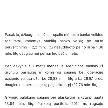
Pasak jo, džiaugtis leidžia ir spalio mėnesio banko veiklos
rezultatai, rodantys stabilią banko veiklą po turto
pervertinimo – 2,2 mln. litų neaudituoto pelno arba 1,38
mln. litų daugiau nei pernai tuo pačiu metu.
Per devynis šių metų mėnesius Medicinos bankas iš
grynųjų paslaugų ir komisinių pajamų bei operacijų
užsienio valiuta uždirbo 28,83 mln. litų arba 26,67 proc.
daugiau nei pernai per tą patį laikotarpį (22,76 mln. litų).
Grynųjų palūkanų pajamų per ataskaitinį laikotarpį gauta
13,84 mln. litų. Paskolų portfelis 2014 m. rugsėjo