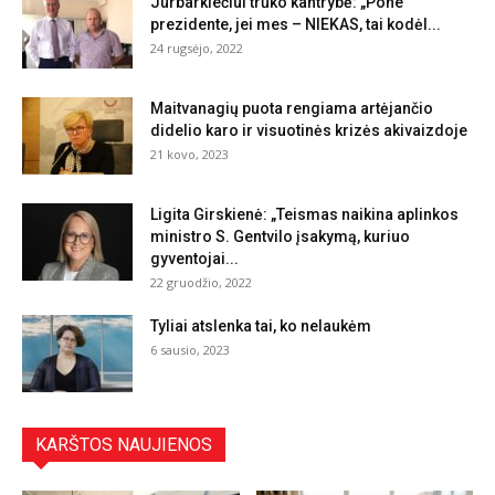
Jurbarkiečiui trūko kantrybė: „Pone
prezidente, jei mes – NIEKAS, tai kodėl...
24 rugsėjo, 2022
Maitvanagių puota rengiama artėjančio
didelio karo ir visuotinės krizės akivaizdoje
21 kovo, 2023
Ligita Girskienė: „Teismas naikina aplinkos
ministro S. Gentvilo įsakymą, kuriuo
gyventojai...
22 gruodžio, 2022
Tyliai atslenka tai, ko nelaukėm
6 sausio, 2023
KARŠTOS NAUJIENOS