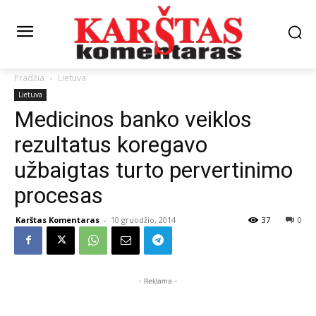
Pradžia
Lietuva
Lietuva
Medicinos banko veiklos
rezultatus koregavo
užbaigtas turto pervertinimo
procesas
Karštas Komentaras
-
10 gruodžio, 2014
37
0
- Reklama -