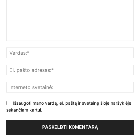
Išsaugoti mano vardą, el. paštą ir svetainę šioje naršyklėje
sekančiam kartui.