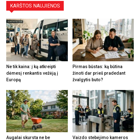
KARŠTOS NAUJIENOS
Ne tik kaina: į ką atkreipti
Pirmas būstas: ką būtina
dėmesį renkantis vežėją į
žinoti dar prieš pradedant
Europą
žvalgytis buto?
Augalai skursta ne be
Vaizdo stebėjimo kameros