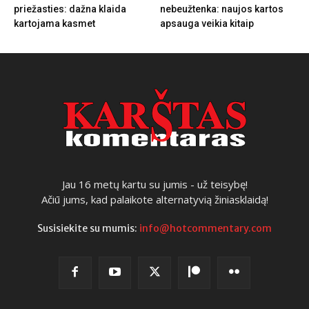
priežasties: dažna klaida
nebeužtenka: naujos kartos
kartojama kasmet
apsauga veikia kitaip
Jau 16 metų kartu su jumis - už teisybę!
Ačiū jums, kad palaikote alternatyvią žiniasklaidą!
Susisiekite su mumis:
info@hotcommentary.com