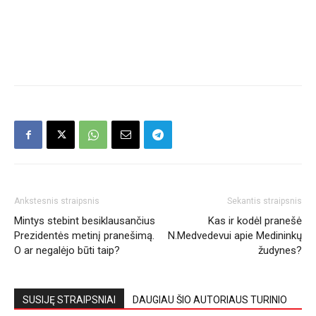
Ankstesnis straipsnis
Sekantis straipsnis
Mintys stebint besiklausančius
Kas ir kodėl pranešė
Prezidentės metinį pranešimą.
N.Medvedevui apie Medininkų
O ar negalėjo būti taip?
žudynes?
SUSIJĘ STRAIPSNIAI
DAUGIAU ŠIO AUTORIAUS TURINIO