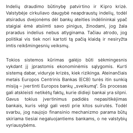
Indelių draudimo būtinybę patvirtino ir Kipro krizė.
Valstybėje cirkuliavo daugybė neapdraustų indelių, todėl
atsiradus dvejonėms dėl bankų ateities indėlininkai ypač
staigiai ėmė atsiimti savo pinigus, žinodami, jog žala
praradus indelius nebus atlyginama. Tačiau atrodo, jog
politikai vis tiek nori kartoti tą pačią klaidą ir nesiryžta
imtis reikšmingesnių veiksmų.
Tokios sistemos kūrimas galėjo būti sėkmingesnis
vykdant jį įprastomis ekonominėmis sąlygomis. Kurti
sistemą dabar, viduryje krizės, kiek rizikinga. Ateinančiais
metais Europos Centrinis Bankas (ECB)
turės itin sunkią
misiją – įvertinti Europos bankų „sveikumą“. Šis procesas
gali atskleisti netikėtų faktų, kurie didieji bankai yra silpni.
Gavus tokius įvertinimus padidės nepasitikėjimas
bankais, kuris vėlgi gali vesti prie kitos suirutės. Todėl
svarbu, jog naujojo finansinio mechanizmo parama būtų
skiriama tiesiai negaluojantiems bankams, o ne valstybių
vyriausybėms.