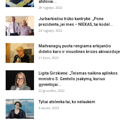
atstovai...
28 rugsėjo, 2022
Jurbarkiečiui trūko kantrybė: „Pone
prezidente, jei mes – NIEKAS, tai kodėl...
24 rugsėjo, 2022
Maitvanagių puota rengiama artėjančio
didelio karo ir visuotinės krizės akivaizdoje
21 kovo, 2023
Ligita Girskienė: „Teismas naikina aplinkos
ministro S. Gentvilo įsakymą, kuriuo
gyventojai...
22 gruodžio, 2022
Tyliai atslenka tai, ko nelaukėm
6 sausio, 2023