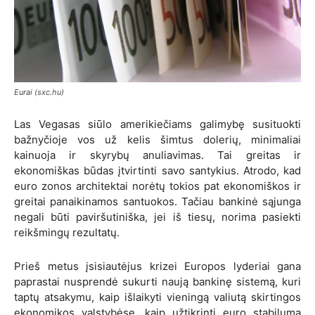
Eurai (sxc.hu)
Las Vegasas siūlo amerikiečiams galimybę susituokti
bažnyčioje vos už kelis šimtus dolerių, minimaliai
kainuoja ir skyrybų anuliavimas. Tai greitas ir
ekonomiškas būdas įtvirtinti savo santykius.
Atrodo, kad
euro zonos architektai norėtų tokios pat ekonomiškos ir
greitai panaikinamos santuokos. Tačiau bankinė sąjunga
negali būti paviršutiniška, jei iš tiesų, norima pasiekti
reikšmingų rezultatų.
Prieš metus įsisiautėjus krizei Europos lyderiai gana
paprastai nusprendė sukurti naują bankinę sistemą, kuri
taptų atsakymu, kaip išlaikyti vieningą valiutą skirtingos
ekonomikos valstybėse, kaip užtikrinti euro stabilumą