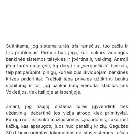
Sutinkama, jog sistema turės tris ramsčius, tuo pačiu ir
tris problemas. Pirmoji bus jėga, kuri sukurs vieningos
bankinės sistemos taisykles ir įtvirtins jų veikimą. Antroji
jėga turės nuspręsti, ką daryti su „sergančiais“ bankais,
taip pat parūpinti pinigų, kuriais bus likviduojami bankinės
krizės padariniai. Trečioji jėga privalės užtikrinti bankų
stabilumą ir tai, jog bankai būtų vienodai stabilūs tiek
Vokietijos, tiek Italijoje ar Ispanijoje.
Žinant, jog naujoji sistema turės įgyvendinti tiek
uždavinių, dabartinė jos vizija atrodo kiek primityviai.
Europa nori išsisukti mažiausiomis sąnaudomis, sukuriant
kažką, kas apsaugotų juos nuo panašių krizių. Gegužės
30 d. buvo priimtas dokumentas d
ėl šios sistemos, tačiau