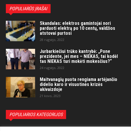
POPULIARŪS ĮRAŠAI
Skandalas: elektros gamintojai nori
parduoti elektrą po 10 centų, valdžios
atstovai purtosi
28 rugsėjo, 2022
Jurbarkiečiui trūko kantrybė: „Pone
prezidente, jei mes – NIEKAS, tai kodėl
tas NIEKAS turi mokėti mokesčius?“
24 rugsėjo, 2022
Maitvanagių puota rengiama artėjančio
didelio karo ir visuotinės krizės
akivaizdoje
21 kovo, 2023
POPULIARIOS KATEGORIJOS
Politika
3281