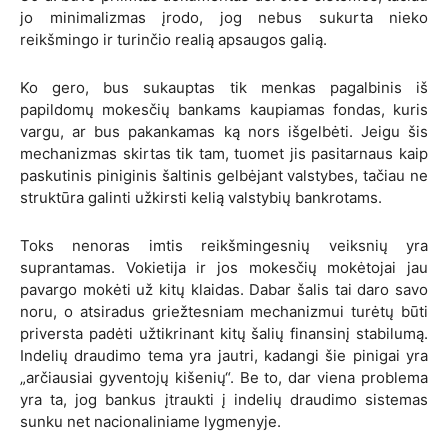
jo minimalizmas įrodo, jog nebus sukurta nieko
reikšmingo ir turinčio realią apsaugos galią.
Ko gero, bus sukauptas tik menkas pagalbinis iš
papildomų mokesčių bankams kaupiamas fondas, kuris
vargu, ar bus pakankamas ką nors išgelbėti. Jeigu šis
mechanizmas skirtas tik tam, tuomet jis pasitarnaus kaip
paskutinis piniginis šaltinis gelbėjant valstybes, tačiau ne
struktūra galinti užkirsti kelią valstybių bankrotams.
Toks nenoras imtis reikšmingesnių veiksnių yra
suprantamas. Vokietija ir jos mokesčių mokėtojai jau
pavargo mokėti už kitų klaidas. Dabar šalis tai daro savo
noru, o atsiradus griežtesniam mechanizmui turėtų būti
priversta padėti užtikrinant kitų šalių finansinį stabilumą.
Indelių draudimo tema yra jautri, kadangi šie pinigai yra
„arčiausiai gyventojų kišenių“. Be to, dar viena problema
yra ta, jog bankus įtraukti
į indelių draudimo sistemas
sunku net nacionaliniame lygmenyje.