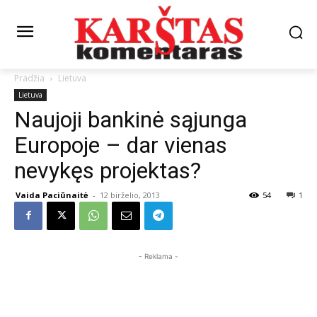
Pradžia
Lietuva
Lietuva
Naujoji bankinė sąjunga
Europoje – dar vienas
nevykęs projektas?
Vaida Paciūnaitė
-
12 birželio, 2013
54
1
- Reklama -