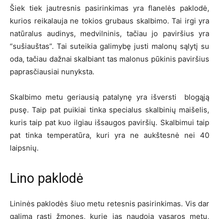
Šiek tiek jautresnis pasirinkimas yra flanelės paklodė,
kurios reikalauja ne tokios grubaus skalbimo. Tai irgi yra
natūralus audinys, medvilninis, tačiau jo paviršius yra
“sušiauštas”. Tai suteikia galimybę justi malonų sąlytį su
oda, tačiau dažnai skalbiant tas malonus pūkinis paviršius
paprasčiausiai nunyksta.
Skalbimo metu geriausią patalynę yra išversti blogąją
pusę. Taip pat puikiai tinka specialus skalbinių maišelis,
kuris taip pat kuo ilgiau išsaugos paviršių. Skalbimui taip
pat tinka temperatūra, kuri yra ne aukštesnė nei 40
laipsnių.
Lino paklodė
Lininės paklodės šiuo metu retesnis pasirinkimas. Vis dar
galima rasti žmones, kurie jas naudoja vasaros metu,