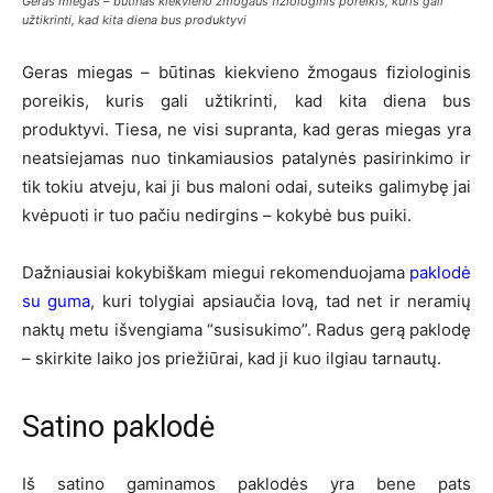
Geras miegas – būtinas kiekvieno žmogaus fiziologinis poreikis, kuris gali
užtikrinti, kad kita diena bus produktyvi
Geras miegas – būtinas kiekvieno žmogaus fiziologinis
poreikis, kuris gali užtikrinti, kad kita diena bus
produktyvi. Tiesa, ne visi supranta, kad geras miegas yra
neatsiejamas nuo tinkamiausios patalynės pasirinkimo ir
tik tokiu atveju, kai ji bus maloni odai, suteiks galimybę jai
kvėpuoti ir tuo pačiu nedirgins – kokybė bus puiki.
Dažniausiai kokybiškam miegui rekomenduojama
paklodė
su guma
, kuri tolygiai apsiaučia lovą, tad net ir neramių
naktų metu išvengiama “susisukimo”. Radus gerą paklodę
– skirkite laiko jos priežiūrai, kad ji kuo ilgiau tarnautų.
Satino paklodė
Iš satino gaminamos paklodės yra bene pats