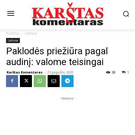
Pradžia
Lietuva
Lietuva
Paklodės priežiūra pagal
audinį: valome teisingai
Karštas Komentaras
-
25 gegužės, 2020
38
1
- Reklama -