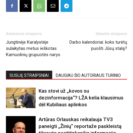
Ankstesnis straipsnis
Sekantis straipsnis
Jungtinėje Karalystėje
Darbo kalendoriai: koks turėtų
sulaikytas metus ieškotas
puošti Jūsų stalą?
Kamuolinių grupuotės narys
SUSIJĘ STRAIPSNIAI
DAUGIAU ŠIO AUTORIAUS TURINIO
Kas stovi už „kovos su
dezinformacija“? LŽA kelia klausimus
dėl Kubiliaus aplinkos
Artūras Orlauskas reikalauja TV3
paneigti „Žinių“ reportaže paskleistą