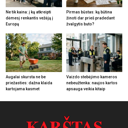
Ne tik kaina: į ką atkreipti
Pirmas būstas: ką būtina
dėmesį renkantis vežėją į
žinoti dar prieš pradedant
Europą
žvalgytis buto?
Augalai skursta ne be
Vaizdo stebėjimo kameros
priežasties: dažna klaida
nebeužtenka: naujos kartos
kartojama kasmet
apsauga veikia kitaip