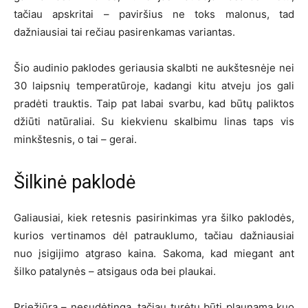
tačiau apskritai – paviršius ne toks malonus, tad
dažniausiai tai rečiau pasirenkamas variantas.
Šio audinio paklodes geriausia skalbti ne aukštesnėje nei
30 laipsnių temperatūroje, kadangi kitu atveju jos gali
pradėti trauktis. Taip pat labai svarbu, kad būtų paliktos
džiūti natūraliai. Su kiekvienu skalbimu linas taps vis
minkštesnis, o tai – gerai.
Šilkinė paklodė
Galiausiai, kiek retesnis pasirinkimas yra šilko paklodės,
kurios vertinamos dėl patrauklumo, tačiau dažniausiai
nuo įsigijimo atgraso kaina. Sakoma, kad miegant ant
šilko patalynės – atsigaus oda bei plaukai.
Priežiūra – nesudėtinga, tačiau turėtų būti plaunama kuo