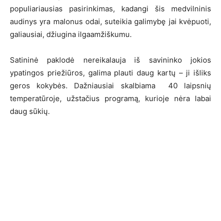
populiariausias pasirinkimas, kadangi šis medvilninis
audinys yra malonus odai, suteikia galimybę jai kvėpuoti,
galiausiai, džiugina ilgaamžiškumu.
Satininė paklodė nereikalauja iš savininko jokios
ypatingos priežiūros, galima plauti daug kartų – ji išliks
geros kokybės. Dažniausiai skalbiama 40 laipsnių
temperatūroje, užstačius programą, kurioje nėra labai
daug sūkių.