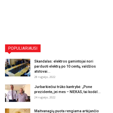
POPULIARIAUSI
Skandalas: elektros gamintojai nori
parduoti elektrą po 10 centų, valdžios
atstovai...
28 rugsėjo, 2022
Jurbarkiečiui trūko kantrybė: „Pone
prezidente, jei mes – NIEKAS, tai kodėl...
24 rugsėjo, 2022
Maitvanagių puota rengiama artėjančio