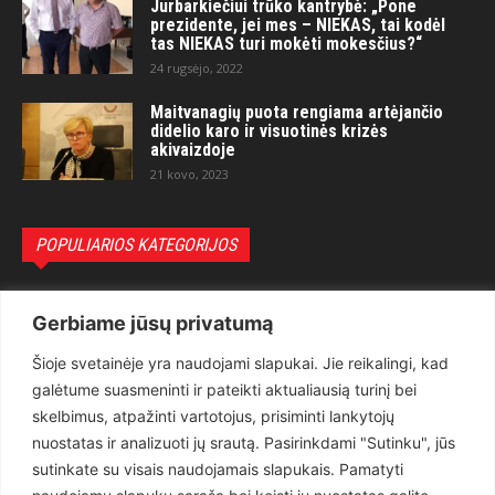
Jurbarkiečiui trūko kantrybė: „Pone
prezidente, jei mes – NIEKAS, tai kodėl
tas NIEKAS turi mokėti mokesčius?“
24 rugsėjo, 2022
Maitvanagių puota rengiama artėjančio
didelio karo ir visuotinės krizės
akivaizdoje
21 kovo, 2023
POPULIARIOS KATEGORIJOS
Politika
3281
Gerbiame jūsų privatumą
Nuomonės
2174
Šioje svetainėje yra naudojami slapukai. Jie reikalingi, kad
Teisėsauga
1497
galėtume suasmeninti ir pateikti aktualiausią turinį bei
Aktualu
1373
skelbimus, atpažinti vartotojus, prisiminti lankytojų
Lietuva
619
nuostatas ir analizuoti jų srautą. Pasirinkdami "Sutinku", jūs
sutinkate su visais naudojamais slapukais. Pamatyti
Pasaulis
560