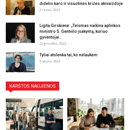
didelio karo ir visuotinės krizės akivaizdoje
21 kovo, 2023
Ligita Girskienė: „Teismas naikina aplinkos
ministro S. Gentvilo įsakymą, kuriuo
gyventojai...
22 gruodžio, 2022
Tyliai atslenka tai, ko nelaukėm
6 sausio, 2023
KARŠTOS NAUJIENOS