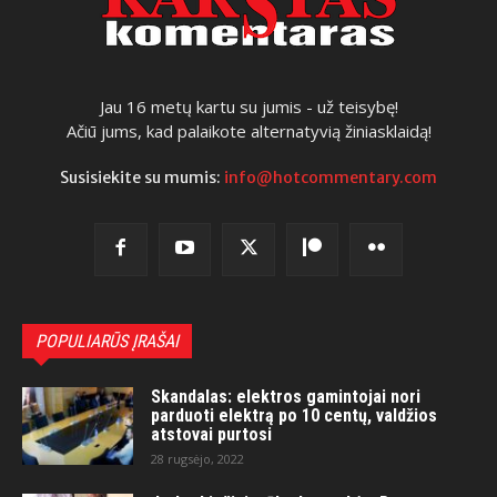
Jau 16 metų kartu su jumis - už teisybę!
Ačiū jums, kad palaikote alternatyvią žiniasklaidą!
Susisiekite su mumis:
info@hotcommentary.com
POPULIARŪS ĮRAŠAI
Skandalas: elektros gamintojai nori
parduoti elektrą po 10 centų, valdžios
atstovai purtosi
28 rugsėjo, 2022