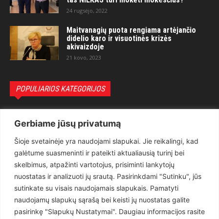
24 rugsėjo, 2022
Maitvanagių puota rengiama artėjančio
didelio karo ir visuotinės krizės
akivaizdoje
21 kovo, 2023
POPULIARIOS KATEGORIJOS
Politika
3281
Gerbiame jūsų privatumą
Nuomonės
2174
Šioje svetainėje yra naudojami slapukai. Jie reikalingi, kad
Teisėsauga
1497
galėtume suasmeninti ir pateikti aktualiausią turinį bei
Aktualu
1373
skelbimus, atpažinti vartotojus, prisiminti lankytojų
Lietuva
619
nuostatas ir analizuoti jų srautą. Pasirinkdami "Sutinku", jūs
sutinkate su visais naudojamais slapukais. Pamatyti
Pasaulis
560
naudojamų slapukų sąrašą bei keisti jų nuostatas galite
Статьи на русском
282
pasirinkę "Slapukų Nustatymai". Daugiau informacijos rasite
Articles in english
160