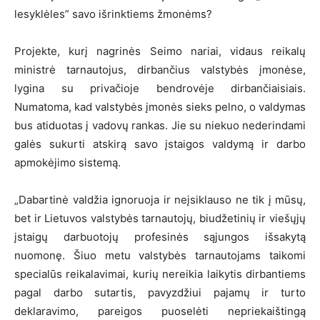
lesyklėles” savo išrinktiems žmonėms?
Projekte, kurį nagrinės Seimo nariai, vidaus reikalų
ministrė tarnautojus, dirbančius valstybės įmonėse,
lygina su privačioje bendrovėje dirbančiaisiais.
Numatoma, kad valstybės įmonės sieks pelno, o valdymas
bus atiduotas į vadovų rankas. Jie su niekuo nederindami
galės sukurti atskirą savo įstaigos valdymą ir darbo
apmokėjimo sistemą.
„Dabartinė valdžia ignoruoja ir neįsiklauso ne tik į mūsų,
bet ir Lietuvos valstybės tarnautojų, biudžetinių ir viešųjų
įstaigų darbuotojų profesinės sąjungos išsakytą
nuomonę. Šiuo metu valstybės tarnautojams taikomi
specialūs reikalavimai, kurių nereikia laikytis dirbantiems
pagal darbo sutartis, pavyzdžiui pajamų ir turto
deklaravimo, pareigos puoselėti nepriekaištingą