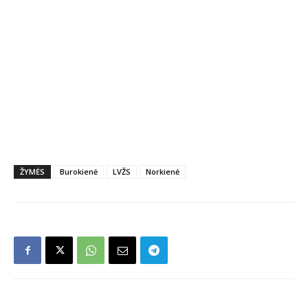
ŽYMĖS
Burokienė
LVŽS
Norkienė