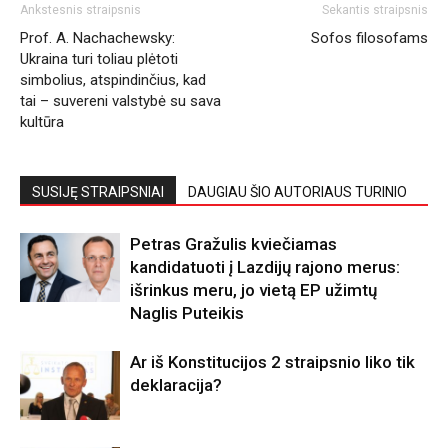
Ankstesnis straipsnis
Sekantis straipsnis
Prof. A. Nachachewsky:
Sofos filosofams
Ukraina turi toliau plėtoti
simbolius, atspindinčius, kad
tai – suvereni valstybė su sava
kultūra
SUSIJĘ STRAIPSNIAI
DAUGIAU ŠIO AUTORIAUS TURINIO
Petras Gražulis kviečiamas
kandidatuoti į Lazdijų rajono merus:
išrinkus meru, jo vietą EP užimtų
Naglis Puteikis
Ar iš Konstitucijos 2 straipsnio liko tik
deklaracija?