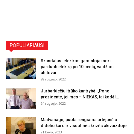
POPULIARIAUSI
Skandalas: elektros gamintojai nori
parduoti elektrą po 10 centų, valdžios
atstovai...
28 rugsėjo, 2022
Jurbarkiečiui trūko kantrybė: „Pone
prezidente, jei mes – NIEKAS, tai kodėl...
24 rugsėjo, 2022
Maitvanagių puota rengiama artėjančio
didelio karo ir visuotinės krizės akivaizdoje
21 kovo, 2023