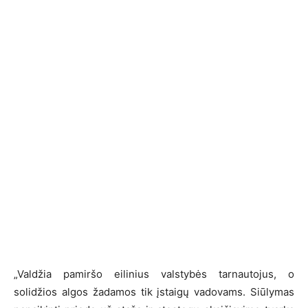
„Valdžia pamiršo eilinius valstybės tarnautojus, o
solidžios algos žadamos tik įstaigų vadovams. Siūlymas