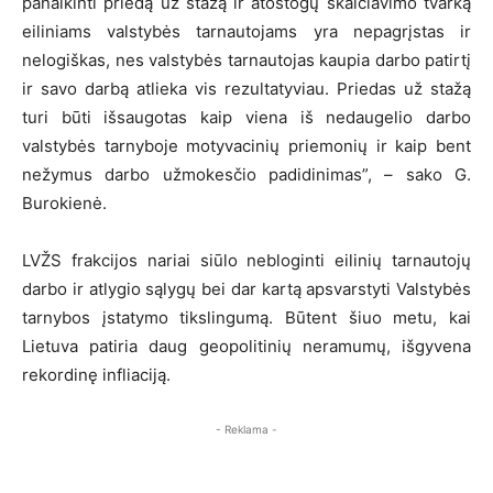
panaikinti priedą už stažą ir atostogų skaičiavimo tvarką
eiliniams valstybės tarnautojams yra nepagrįstas ir
nelogiškas, nes valstybės tarnautojas kaupia darbo patirtį
ir savo darbą atlieka vis rezultatyviau. Priedas už stažą
turi būti išsaugotas kaip viena iš nedaugelio darbo
valstybės tarnyboje motyvacinių priemonių ir kaip bent
nežymus darbo užmokesčio padidinimas”, – sako G.
Burokienė.
LVŽS frakcijos nariai siūlo nebloginti eilinių tarnautojų
darbo ir atlygio sąlygų bei dar kartą apsvarstyti Valstybės
tarnybos įstatymo tikslingumą. Būtent šiuo metu, kai
Lietuva patiria daug geopolitinių neramumų, išgyvena
rekordinę infliaciją.
- Reklama -