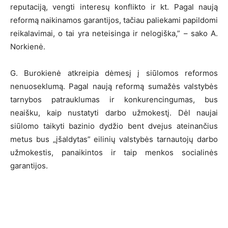
reputaciją, vengti interesų konflikto ir kt. Pagal naują
reformą naikinamos garantijos, tačiau paliekami papildomi
reikalavimai, o tai yra neteisinga ir nelogiška,” – sako A.
Norkienė.
G. Burokienė atkreipia dėmesį į siūlomos reformos
nenuoseklumą. Pagal naują reformą sumažės valstybės
tarnybos patrauklumas ir konkurencingumas, bus
neaišku, kaip nustatyti darbo užmokestį. Dėl naujai
siūlomo taikyti bazinio dydžio bent dvejus ateinančius
metus bus „įšaldytas” eilinių valstybės tarnautojų darbo
užmokestis, panaikintos ir taip menkos socialinės
garantijos.