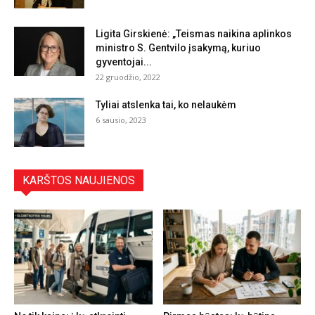
Ligita Girskienė: „Teismas naikina aplinkos
ministro S. Gentvilo įsakymą, kuriuo
gyventojai...
22 gruodžio, 2022
Tyliai atslenka tai, ko nelaukėm
6 sausio, 2023
KARŠTOS NAUJIENOS