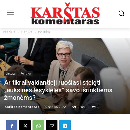
Pradžia
Lietuva
Politika
Lietuva
Politika
Ar tikrai valdantieji ruošiasi steigti
„auksines lesyklėles” savo išrinktiems
žmonėms?
Karštas Komentaras
-
10 spalio, 2022
9288
0