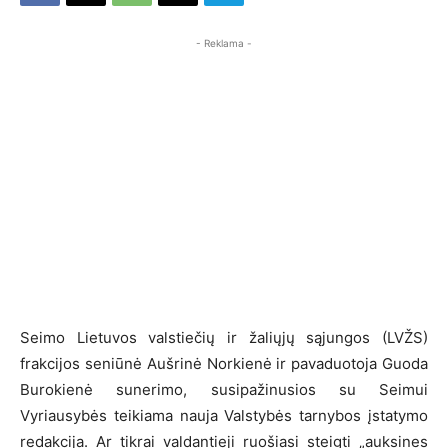
- Reklama -
Seimo Lietuvos valstiečių ir žaliųjų sąjungos (LVŽS)
frakcijos seniūnė Aušrinė Norkienė ir pavaduotoja Guoda
Burokienė sunerimo, susipažinusios su Seimui
Vyriausybės teikiama nauja Valstybės tarnybos įstatymo
redakcija. Ar tikrai valdantieji ruošiasi steigti „auksines