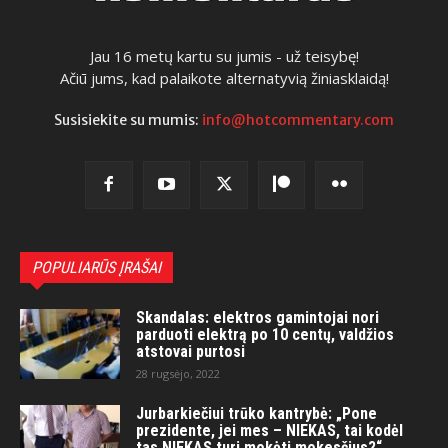
Jau 16 metų kartu su jumis - už teisybę!
Ačiū jums, kad palaikote alternatyvią žiniasklaidą!
Susisiekite su mumis:
info@hotcommentary.com
POPULIARŪS ĮRAŠAI
Skandalas: elektros gamintojai nori
parduoti elektrą po 10 centų, valdžios
atstovai purtosi
28 rugsėjo, 2022
Jurbarkiečiui trūko kantrybė: „Pone
prezidente, jei mes – NIEKAS, tai kodėl
tas NIEKAS turi mokėti mokesčius?“