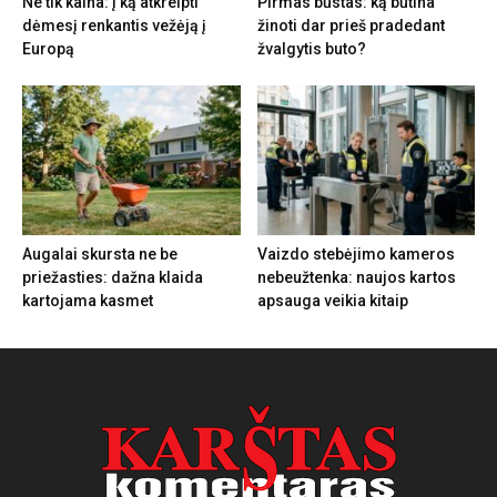
Ne tik kaina: į ką atkreipti
Pirmas būstas: ką būtina
dėmesį renkantis vežėją į
žinoti dar prieš pradedant
Europą
žvalgytis buto?
Augalai skursta ne be
Vaizdo stebėjimo kameros
priežasties: dažna klaida
nebeužtenka: naujos kartos
kartojama kasmet
apsauga veikia kitaip