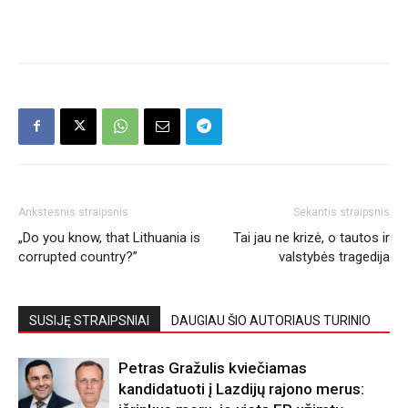
Ankstesnis straipsnis
Sekantis straipsnis
„Do you know, that Lithuania is
Tai jau ne krizė, o tautos ir
corrupted country?”
valstybės tragedija
SUSIJĘ STRAIPSNIAI
DAUGIAU ŠIO AUTORIAUS TURINIO
Petras Gražulis kviečiamas
kandidatuoti į Lazdijų rajono merus: