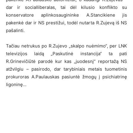
dar ir socialliberalas, tai dėl kilusio konflikto su
konservatore aplinkosaugininke A.Stancikiene jis
pakenkė dar ir NS prestižui, todėl nutarta R.Zujevą iš NS
pašalinti.
Tačiau netrukus po R.Zujevo „skalpo nuėmimo“, per LNK
televizijos laidą „Paskutinė instancija“ ta pati
R.Grinevičiūtė parodė kur kas „juodesnį“ reportažą NS
atžvilgiu – pasirodo, dar tarybiniais metais tuometinis
prokuroras A.Paulauskas pasiuntė žmogų į psichiatrinę
ligoninę…