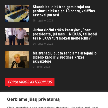
Skandalas: elektros gamintojai nori
parduoti elektrą po 10 centų, valdžios
atstovai purtosi
28 rugsėjo, 2022
Jurbarkiečiui trūko kantrybė: „Pone
prezidente, jei mes – NIEKAS, tai kodėl
tas NIEKAS turi mokėti mokesčius?“
24 rugsėjo, 2022
Maitvanagių puota rengiama artėjančio
didelio karo ir visuotinės krizės
akivaizdoje
21 kovo, 2023
POPULIARIOS KATEGORIJOS
Politika
3281
Gerbiame jūsų privatumą
Nuomonės
2174
Šioje svetainėje yra naudojami slapukai. Jie reikalingi, kad