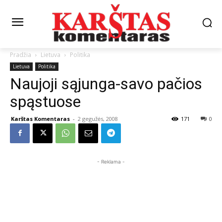
Pradžia
Lietuva
Politika
Lietuva
Politika
Naujoji sąjunga-savo pačios
spąstuose
Karštas Komentaras
-
2 gegužės, 2008
171
0
- Reklama -