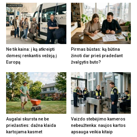
Ne tik kaina: į ką atkreipti
Pirmas būstas: ką būtina
dėmesį renkantis vežėją į
žinoti dar prieš pradedant
Europą
žvalgytis buto?
Augalai skursta ne be
Vaizdo stebėjimo kameros
priežasties: dažna klaida
nebeužtenka: naujos kartos
kartojama kasmet
apsauga veikia kitaip