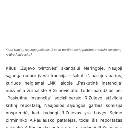
Kada Naujoji sąjunga pašalins iš savo partijos narių partijos prestižui kenkiantį
Artūrą Paulauską?
Kilus „Zujevo tvirtovės“ skandalui Neringoje, Naujoji
sąjunga nutarė įvesti tradiciją – šalinti iš partijos narius,
kuriuos neigiamai LNK laidoje „Paskutinė instancija“
nušviečia žurnalistė R.Grinevičiūtė. Todėl parodžius per
„Paskutinę instanciją“ socialliberalo R.Zujevo atžvilgiu
kritinį reportažą, Naujosios sąjungos garbės komisija
nusprendė, kad kadangi R.Zujevas yra buvęs Seimo
pirmininko A.Paulausko patarėjas, todėl šis reportažas
pakenkė A.Paulausko autoritetui; o kadangi R.Zujevas –