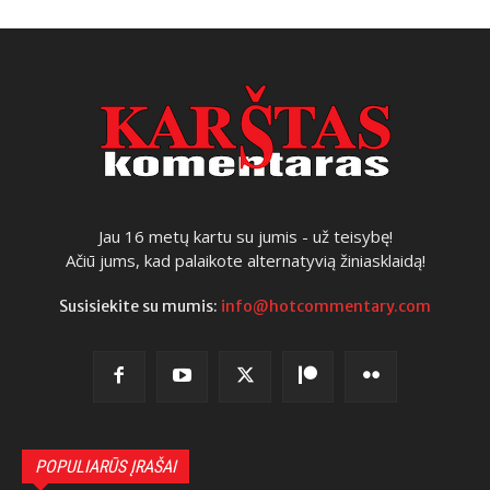
Jau 16 metų kartu su jumis - už teisybę!
Ačiū jums, kad palaikote alternatyvią žiniasklaidą!
Susisiekite su mumis:
info@hotcommentary.com
POPULIARŪS ĮRAŠAI