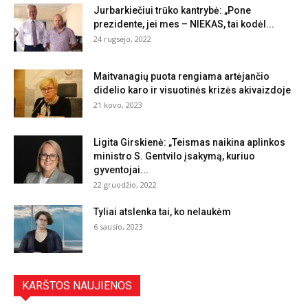
Jurbarkiečiui trūko kantrybė: „Pone
prezidente, jei mes – NIEKAS, tai kodėl...
24 rugsėjo, 2022
Maitvanagių puota rengiama artėjančio
didelio karo ir visuotinės krizės akivaizdoje
21 kovo, 2023
Ligita Girskienė: „Teismas naikina aplinkos
ministro S. Gentvilo įsakymą, kuriuo
gyventojai...
22 gruodžio, 2022
Tyliai atslenka tai, ko nelaukėm
6 sausio, 2023
KARŠTOS NAUJIENOS