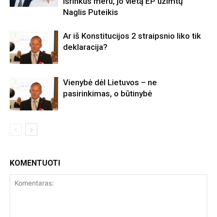
išrinkus meru, jo vietą EP užimtų
Naglis Puteikis
Ar iš Konstitucijos 2 straipsnio liko tik
deklaracija?
Vienybė dėl Lietuvos – ne
pasirinkimas, o būtinybė
KOMENTUOTI