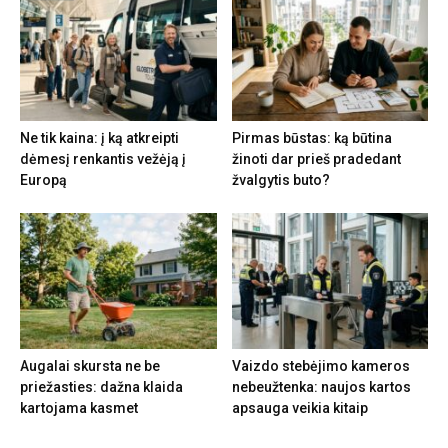
Ne tik kaina: į ką atkreipti
Pirmas būstas: ką būtina
dėmesį renkantis vežėją į
žinoti dar prieš pradedant
Europą
žvalgytis buto?
Augalai skursta ne be
Vaizdo stebėjimo kameros
priežasties: dažna klaida
nebeužtenka: naujos kartos
kartojama kasmet
apsauga veikia kitaip