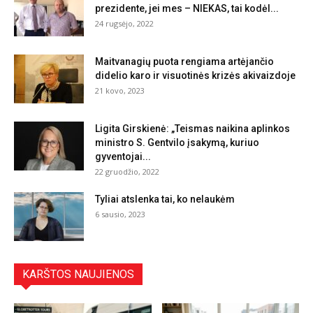
prezidente, jei mes – NIEKAS, tai kodėl...
24 rugsėjo, 2022
Maitvanagių puota rengiama artėjančio
didelio karo ir visuotinės krizės akivaizdoje
21 kovo, 2023
Ligita Girskienė: „Teismas naikina aplinkos
ministro S. Gentvilo įsakymą, kuriuo
gyventojai...
22 gruodžio, 2022
Tyliai atslenka tai, ko nelaukėm
6 sausio, 2023
KARŠTOS NAUJIENOS