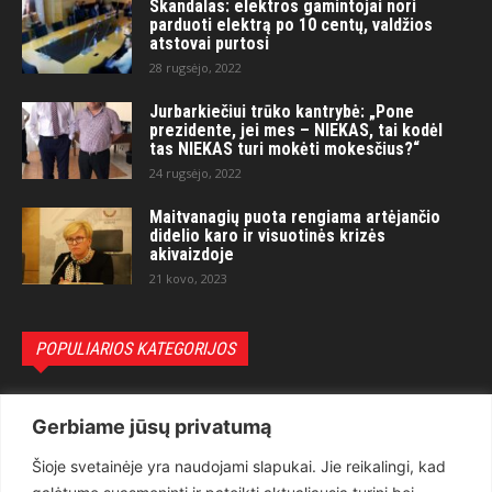
Skandalas: elektros gamintojai nori
parduoti elektrą po 10 centų, valdžios
atstovai purtosi
28 rugsėjo, 2022
Jurbarkiečiui trūko kantrybė: „Pone
prezidente, jei mes – NIEKAS, tai kodėl
tas NIEKAS turi mokėti mokesčius?“
24 rugsėjo, 2022
Maitvanagių puota rengiama artėjančio
didelio karo ir visuotinės krizės
akivaizdoje
21 kovo, 2023
POPULIARIOS KATEGORIJOS
Politika
3281
Gerbiame jūsų privatumą
Nuomonės
2174
Šioje svetainėje yra naudojami slapukai. Jie reikalingi, kad
Teisėsauga
1497