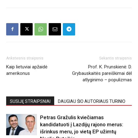
Ankstesnis straipsnis
Sekantis straipsnis
Kaip lietuviai apžaidė
Prof. K. Prunskienė: D.
amerikonus
Grybauskaitės pareiškimai dėl
atlyginimo – populizmas
SUSIJĘ STRAIPSNIAI
DAUGIAU ŠIO AUTORIAUS TURINIO
Petras Gražulis kviečiamas
kandidatuoti į Lazdijų rajono merus:
išrinkus meru, jo vietą EP užimtų