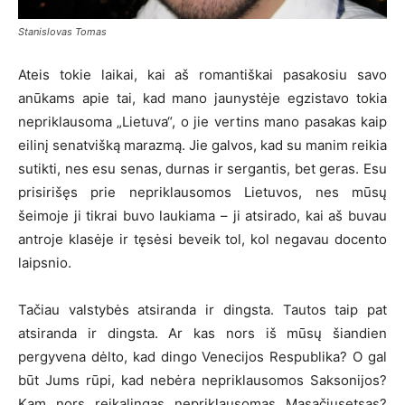
Stanislovas Tomas
Ateis tokie laikai, kai aš romantiškai pasakosiu savo
anūkams apie tai, kad mano jaunystėje egzistavo tokia
nepriklausoma „Lietuva“, o jie vertins mano pasakas kaip
eilinį senatvišką marazmą. Jie galvos, kad su manim reikia
sutikti, nes esu senas, durnas ir sergantis, bet geras. Esu
prisirišęs prie nepriklausomos Lietuvos, nes mūsų
šeimoje ji tikrai buvo laukiama – ji atsirado, kai aš buvau
antroje klasėje ir tęsėsi beveik tol, kol negavau docento
laipsnio.
Tačiau valstybės atsiranda ir dingsta. Tautos taip pat
atsiranda ir dingsta. Ar kas nors iš mūsų šiandien
pergyvena dėlto, kad dingo Venecijos Respublika? O gal
būt Jums rūpi, kad nebėra nepriklausomos Saksonijos?
Kam nors reikalingas nepriklausomas Masačiusetsas?