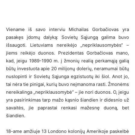
Viename iš savo interviu Michailas Gorbačiovas yra
pasakęs įdomų dalyką: Sovietų Sąjungą galima buvo
išsaugoti. Lietuviams nereikėjo „nepriklausomybės“ –
jiems reikėjo duonos. Prezidentas Gorbačiovas mano,
kad, jeigu 1989-1990 m. į žmonių realią perkamąją galią
būtų investuota apie 20 milijonų dolerių, neramumai būtų
nuslopinti ir Sovietų Sąjunga egzistuotų iki šiol. Anot jo,
tai nėra tie pinigai, kurių buvo neįmanoma rasti. Žmonėms
nereikalinga „nepriklausomybė“ – jie nori duonos. O, jeigu
yra pasirinkimas tarp mažo kąsnio šiandien ir didesnio už
savaitės, jie paprastai renkasi mažesnę duoną, bet
šiandien.
18-ame amžiuje 13 Londono kolonijų Amerikoje paskelbė