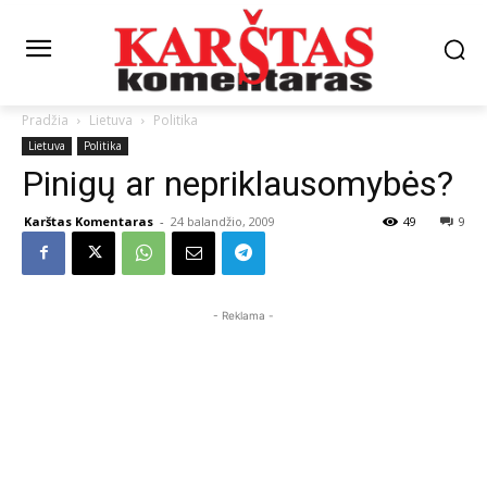
Pradžia
Lietuva
Politika
Lietuva
Politika
Pinigų ar nepriklausomybės?
Karštas Komentaras
-
24 balandžio, 2009
49
9
- Reklama -