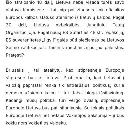
šio straipsnio 18 dalį, Lietuva nebe visada turės savo
atstovą Komisijoje – tai taip pat žingsnis link oficialios
Europos kalbos statuso atėmimo iš lietuvių kalbos. Pagal
30 dalį, Lietuva nebekalbės Jungtinių Tautų
Organizacijoje. Pagal naują ES Sutarties 48 str. redakciją,
ES suverenitetas „į gylį“ galės būti plečiamas be Lietuvos
Seimo ratifikacijos. Teisinis mechanizmas jau paleistas.
Pratęsti?
Briuselis į tai atsakytų, kad stipresnėje Europoje
stipresnė bus ir Lietuva. Problema ta, kad lietuviai į
valdžią paprastai renka tik antrarūšius politikus, kurie
nemoka užsienio kalbų ir turi labai blogą išsilavinimą.
Kadangi mūsų politikai turi vergo dvasią, stipresnėje
Europoje Lietuva bus pati silpniausia. Su tokiais politikais
Europoje Lietuva net netaps Vokietijos Saksonija – ji bus
kokiu nors Vokietijos Valdeku.