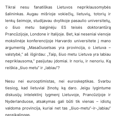
Tikrai nesu fanatiškas Lietuvos nepriklausomybės
šalininkas. Augau mišrioje vokiečių, lietuvių, totorių ir
lenkų šeimoje, studijavau dvylikoje pasaulio universitetų,
o šiuo metu baiginėju ES teisės doktorantūrą
Prancūzijoje, Londone ir Italijoje. Bet, kai neseniai vienoje
mokslinėje konferencijoje Harvardo universitete į mano
argumentą „Masačiusetsas yra provincija, o Lietuva –
valstybė,“ aš išgirdau: „Taip, šiuo metu Lietuva yra labiau
nepriklausoma,“ pasijutau įdomiai. Ir noriu, ir nenoriu. Ką
reiškia „šiuo metu“ ir „labiau“?
Nesu nei eurooptimistas, nei euroskeptikas. Svarbu
tiesiog, kad lietuviai žinotų ką daro. Jeigu lygintume
diskusijų intelektinį lygmenį Lietuvoje, Prancūzijoje ir
Nyderlanduose, atsakymas gali būti tik vienas – idiotų
valdoma provincija, kuriai net tas „šiuo-metu“-ir-„labiau“
nereikalingas.