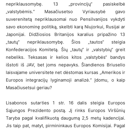
nepriklausomybę. 13 „provincijų“ pasiskelbė
„valstybėmis.“ Masačiusetso Vyriausybė gavo
suverenitetą nepriklausomai nuo Pensilvanijos vykdyti
savo ekonominę politiką, skelbti karą Niujorkui, Rusijai ar
Japonijai. Didžiosios Britanijos karalius pripažino 13
„tautų“ nepriklausomybę. Šios „tautos“ steigia
Konfederacijos Komitetą. Šių „tautų“ ir „valstybių“ greit
nebeliks. Teksasas ir kelios kitos „valstybės“ bandys
išstoti iš JAV, bet joms nepavyks. Šiandienos Briuselio
laisvajame universitete net dėstomas kursas „Amerikos ir
Europos integracijų lyginamoji analizė.“ Įdomu, o kaip
Masačiusetsui geriau?
Lisabonos sutarties 1 str. 16 dalis steigia Europos
Sąjungos Prezidento postą. Jį rinks Europos Viršūnių
Taryba pagal kvalifikuotą daugumą 2,5 metų kadencijai.
Jis taip pat, matyt, pirmininkaus Europos Komisijai. Pagal