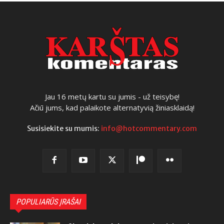
Jau 16 metų kartu su jumis - už teisybę!
Ačiū jums, kad palaikote alternatyvią žiniasklaidą!
Susisiekite su mumis:
info@hotcommentary.com
POPULIARŪS ĮRAŠAI