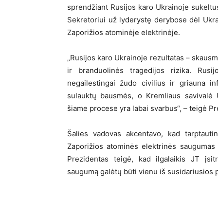
sprendžiant Rusijos karo Ukrainoje sukelt
Sekretoriui už lyderystę derybose dėl Ukr
Zaporižios atominėje elektrinėje.
„Rusijos karo Ukrainoje rezultatas – skausmi
ir branduolinės tragedijos rizika. Rusi
negailestingai žudo civilius ir griauna inf
sulauktų bausmės, o Kremliaus savivalė 
šiame procese yra labai svarbus“, – teigė Pr
Šalies vadovas akcentavo, kad tarptauti
Zaporižios atominės elektrinės saugumas ir
Prezidentas teigė, kad ilgalaikis JT įsi
saugumą galėtų būti vienu iš susidariusios p