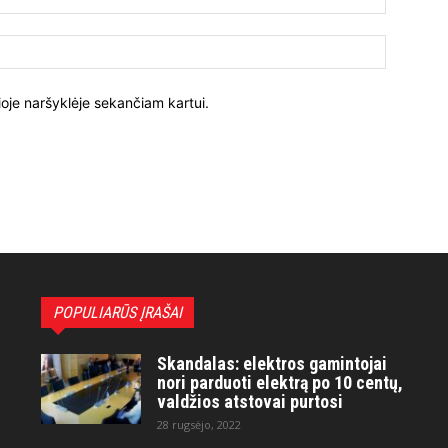
ioje naršyklėje sekančiam kartui.
POPULIARŪS ĮRAŠAI
Skandalas: elektros gamintojai
nori parduoti elektrą po 10 centų,
valdžios atstovai purtosi
28 rugsėjo, 2022