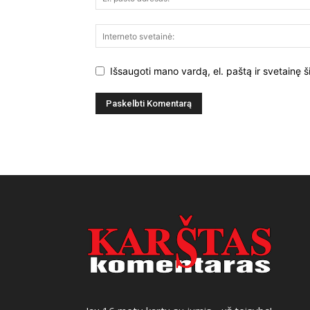
Išsaugoti mano vardą, el. paštą ir svetainę š