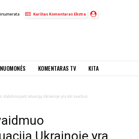
enumerata
Karštas Komentaras Ekstra
NUOMONĖS
KOMENTARAS TV
KITA
 stabilizuojant situaciją Ukrainoje yra itin svarbus
 vaidmuo
tuaciją Ukrainoje yra