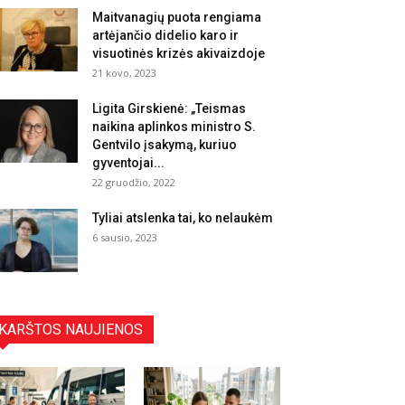
Maitvanagių puota rengiama
artėjančio didelio karo ir
visuotinės krizės akivaizdoje
21 kovo, 2023
Ligita Girskienė: „Teismas
naikina aplinkos ministro S.
Gentvilo įsakymą, kuriuo
gyventojai...
22 gruodžio, 2022
Tyliai atslenka tai, ko nelaukėm
6 sausio, 2023
KARŠTOS NAUJIENOS