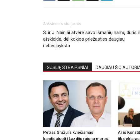
Ankstesnis straipsnis
S. ir J. Nainiai atvėrė savo išmanių namų duris i
atskleidė, dėl kokios priežasties daugiau
nebesipyksta
SUSIJĘ STRAIPSNIAI
DAUGIAU ŠIO AUTORI
Petras Gražulis kviečiamas
Ar iš Konsti
kandidatuoti į Lazdijų rajono merus:
tik deklarac