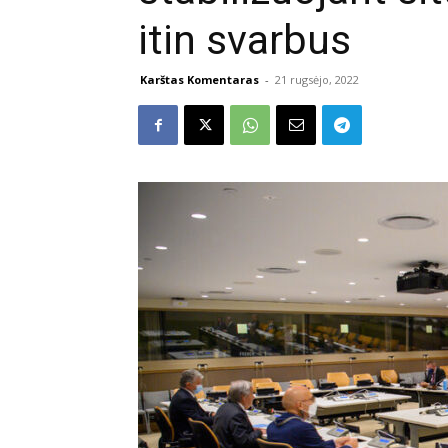
itin svarbus
Karštas Komentaras
-
21 rugsėjo, 2022