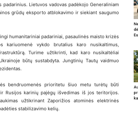
us padarinius. Lietuvos vadovas padėkojo Generaliniam
ainos grūdų eksporto atblokavimo ir siekiant saugumo
Ne
dė
Eu
ngi humanitariniai padariniai, pasaulinės maisto krizės
jos kariuomenė vykdo brutalius karo nusikaltimus,
rastruktūrą. Turime užtikrinti, kad karo nusikaltėliai
Ukrainoje būtų sustabdyta. Jungtinių Tautų vaidmuo
ezidentas.
nės bendruomenės prioritetu šiuo metu turėtų būti
Au
 Rusijos karinių pajėgų išvedimas iš jos teritorijos.
pr
ka
traukimas užtikrinant Zaporižios atominės elektrinės
adėties stabilizavimo kelių.