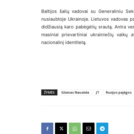
Baltijos šalių vadovai su Generaliniu Sek
nusiaubtoje Ukrainoje. Lietuvos vadovas pab
didžiausią karo pabėgėlių srautą. Antra v
masiniai prievartiniai ukrainiečių vaikų 
nacionalinį identitetą.
ŽYMĖS
Gitanas Nausėda
JT
Rusijos pajėgos