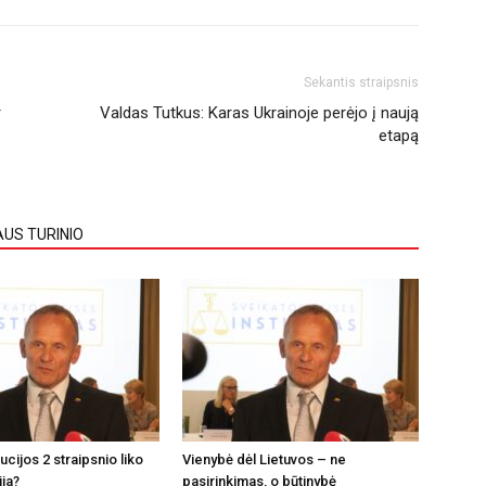
Sekantis straipsnis
r
Valdas Tutkus: Karas Ukrainoje perėjo į naują
etapą
AUS TURINIO
tucijos 2 straipsnio liko
Vienybė dėl Lietuvos – ne
ija?
pasirinkimas, o būtinybė