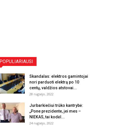
POPULIARIAUSI
Skandalas: elektros gamintojai
nori parduoti elektrą po 10
centų, valdžios atstovai...
28 rugsėjo, 2022
Jurbarkiečiui trūko kantrybė:
„Pone prezidente, jei mes –
NIEKAS, tai kodėl...
24 rugsėjo, 2022