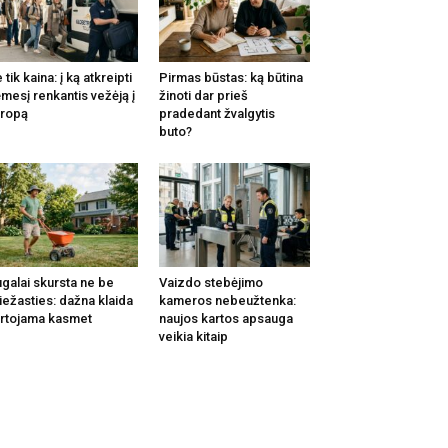
 tik kaina: į ką atkreipti
Pirmas būstas: ką būtina
mesį renkantis vežėją į
žinoti dar prieš
ropą
pradedant žvalgytis
buto?
galai skursta ne be
Vaizdo stebėjimo
iežasties: dažna klaida
kameros nebeužtenka:
rtojama kasmet
naujos kartos apsauga
veikia kitaip