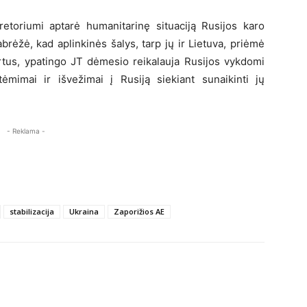
retoriumi aptarė humanitarinę situaciją Rusijos karo
rėžė, kad aplinkinės šalys, tarp jų ir Lietuva, priėmė
ertus, ypatingo JT dėmesio reikalauja Rusijos vykdomi
atėmimai ir išvežimai į Rusiją siekiant sunaikinti jų
- Reklama -
stabilizacija
Ukraina
Zaporižios AE