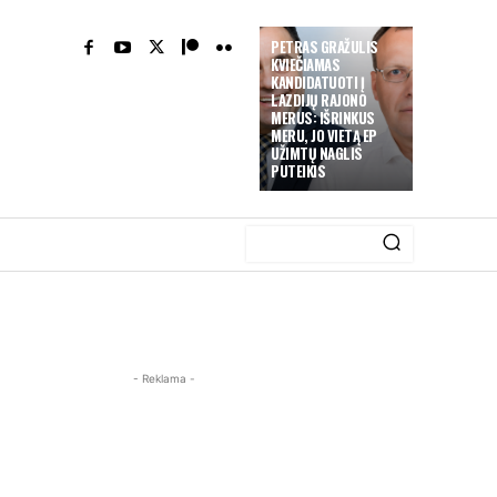
PETRAS GRAŽULIS
KVIEČIAMAS
KANDIDATUOTI Į
LAZDIJŲ RAJONO
MERUS: IŠRINKUS
MERU, JO VIETĄ EP
UŽIMTŲ NAGLIS
PUTEIKIS
- Reklama -