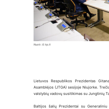
Nuotr. iš lrp.lt
Lietuvos Respublikos Prezidentas Gitan
Asamblėjos (JTGA) sesijoje Niujorke. Trečiad
valstybių vadovų susitikimas su Jungtinių 
Baltijos šalių Prezidentai su Generalini