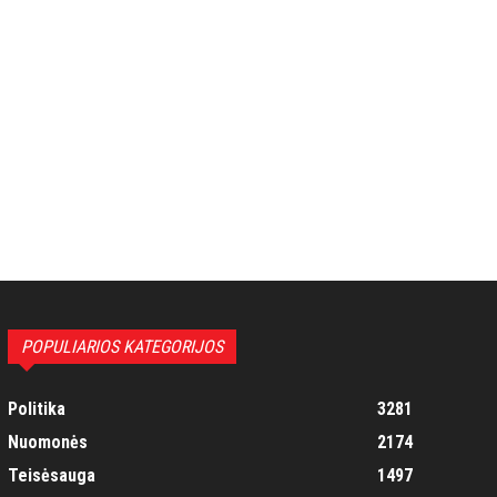
POPULIARIOS KATEGORIJOS
Politika
3281
Nuomonės
2174
Teisėsauga
1497