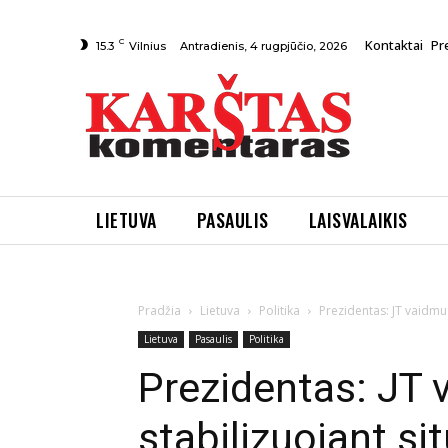
C
Kontaktai
Pr
Antradienis, 4 rugpjūčio, 2026
15.3
Vilnius
LIETUVA
PASAULIS
LAISVALAIKIS
Pradžia
Lietuva
Politika
Prezidentas: JT vaidmuo
Lietuva
Pasaulis
Politika
Prezidentas: JT
stabilizuojant si