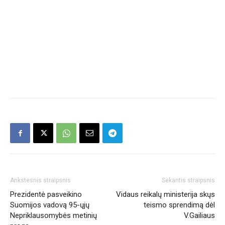
Ankstesnis straipsnis
Sekantis straipsnis
Prezidentė pasveikino
Vidaus reikalų ministerija skųs
Suomijos vadovą 95-ųjų
teismo sprendimą dėl
Nepriklausomybės metinių
V.Gailiaus