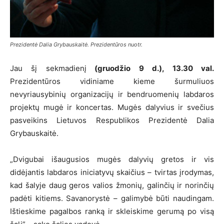
Prezidentė Dalia Grybauskaitė. Prezidentūros nuotr.
Jau šį sekmadienį
(gruodžio 9 d.), 13.30 val.
Prezidentūros vidiniame kieme šurmuliuos
nevyriausybinių organizacijų ir bendruomenių labdaros
projektų mugė ir koncertas. Mugės dalyvius ir svečius
pasveikins Lietuvos Respublikos Prezidentė Dalia
Grybauskaitė.
„Dvigubai išaugusios mugės dalyvių gretos ir vis
didėjantis labdaros iniciatyvų skaičius – tvirtas įrodymas,
kad šalyje daug geros valios žmonių, galinčių ir norinčių
padėti kitiems. Savanorystė – galimybė būti naudingam.
Ištieskime pagalbos ranką ir skleiskime gerumą po visą