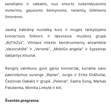
seneliams ir vaikams, nuo smurto nukentėjusioms
moterims, gausioms šeimynoms, nelaimių ištiktiems
žmonėms.
Jaukią kalėdinę nuotaiką kurs ir mugės lankytojams
koncertuos folkloro ir laisvosios muzikos grupė
„ByTikZyz”, Vilniaus miesto bendruomenių ansambliai
„Vaivorykštė” ir „Versmė”, „Mobilūs angelai” ir šypsenas
dalijantys klounai.
Renginį vainikuos gyvo garso koncertas, kuriame savo
pasirodymus surengs „Biplan”, Jurgis ir Erika Didžiuliai,
Česlovas Gabalis ir grupė „Pelenai”, Sasha Song, Markas
Palubenka, Monika Linkytė ir kiti.
Šventės programa: