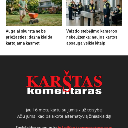
Augalai skursta ne be
Vaizdo stebėjimo kameros
priežasties: dažna klaida
nebeužtenka: naujos kartos
kartojama kasmet
apsauga veikia kitaip
Jau 16 metų kartu su jumis - už teisybę!
Ačiū jums, kad palaikote alternatyvią žiniasklaidą!
Susisiekite su mumis:
info@hotcommentary.com