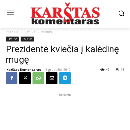
Pradžia
Lietuva
Politika
Lietuva
Politika
Prezidentė kviečia į kalėdinę
mugę
Karštas Komentaras
-
6 gruodžio, 2012
42
16
- Reklama -