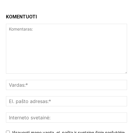
KOMENTUOTI
Išsaugoti mano vardą, el. paštą ir svetainę šioje naršyklėje