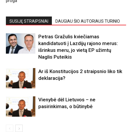
proga
SUSIJĘ STRAIPSNIAI
DAUGIAU ŠIO AUTORIAUS TURINIO
Petras Gražulis kviečiamas
kandidatuoti į Lazdijų rajono merus:
išrinkus meru, jo vietą EP užimtų
Naglis Puteikis
Ar iš Konstitucijos 2 straipsnio liko tik
deklaracija?
Vienybė dėl Lietuvos – ne
pasirinkimas, o būtinybė