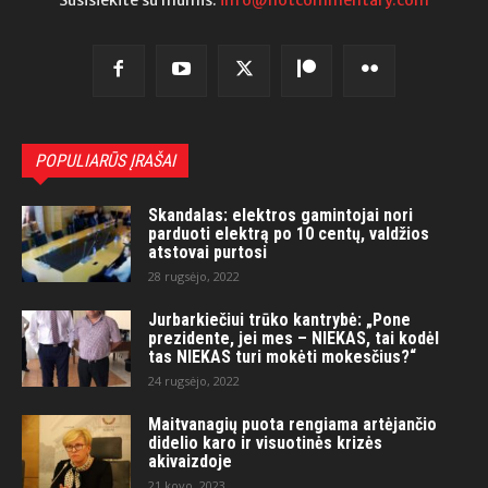
POPULIARŪS ĮRAŠAI
Skandalas: elektros gamintojai nori
parduoti elektrą po 10 centų, valdžios
atstovai purtosi
28 rugsėjo, 2022
Jurbarkiečiui trūko kantrybė: „Pone
prezidente, jei mes – NIEKAS, tai kodėl
tas NIEKAS turi mokėti mokesčius?“
24 rugsėjo, 2022
Maitvanagių puota rengiama artėjančio
didelio karo ir visuotinės krizės
akivaizdoje
21 kovo, 2023