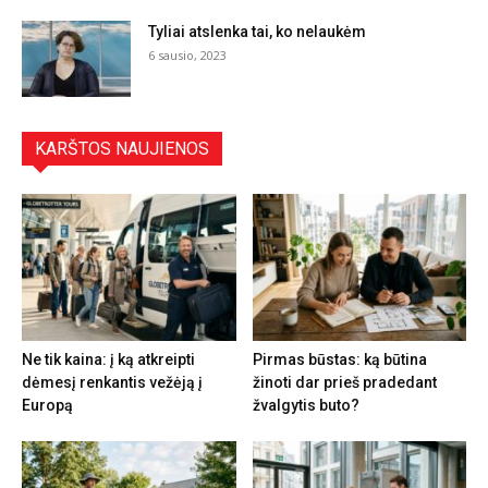
Tyliai atslenka tai, ko nelaukėm
6 sausio, 2023
KARŠTOS NAUJIENOS
Ne tik kaina: į ką atkreipti
Pirmas būstas: ką būtina
dėmesį renkantis vežėją į
žinoti dar prieš pradedant
Europą
žvalgytis buto?