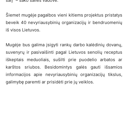
šalį” – sako šalies vadovė.
Šiemet mugėje pagalbos vieni kitiems projektus pristatys
beveik 40 nevyriausybinių organizacijų ir bendruomenių
iš visos Lietuvos.
Mugėje bus galima įsigyti rankų darbo kalėdinių dovanų,
suvenyrų ir pasivaišinti pagal Lietuvos senolių receptus
iškeptais meduoliais, sušilti prie puodelio arbatos ar
karštos sriubos. Besidomintys galės gauti išsamios
informacijos apie nevyriausybinių organizacijų tikslus,
galimybę paremti ar prisidėti prie jų veiklos.