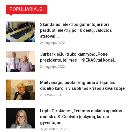
POPULIARIAUSI
Skandalas: elektros gamintojai nori
parduoti elektrą po 10 centų, valdžios
atstovai...
28 rugsėjo, 2022
Jurbarkiečiui trūko kantrybė: „Pone
prezidente, jei mes – NIEKAS, tai kodėl...
24 rugsėjo, 2022
Maitvanagių puota rengiama artėjančio
didelio karo ir visuotinės krizės akivaizdoje
21 kovo, 2023
Ligita Girskienė: „Teismas naikina aplinkos
ministro S. Gentvilo įsakymą, kuriuo
gyventojai...
22 gruodžio, 2022