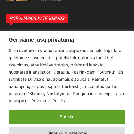
POPULIARIOS KATEGORIJOS
Politika
3281
Gerbiame jūsų privatumą
Nuomonės
2174
Šioje svetainėje yra naudojami slapukai. Jie reikalingi, kad
Teisėsauga
1497
galėtume suasmeninti ir pateikti aktualiausią turinį bei
Aktualu
1373
skelbimus, atpažinti vartotojus, prisiminti lankytojų
Lietuva
619
nuostatas ir analizuoti jų srautą. Pasirinkdami "Sutinku", jūs
sutinkate su visais naudojamais slapukais. Pamatyti
Pasaulis
560
naudojamų slapukų sąrašą bei keisti jų nuostatas galite
Статьи на русском
282
pasirinkę "Slapukų Nustatymai". Daugiau informacijos rasite
Articles in english
160
puslapyje .
Privatumo Politika
Muzika
116
Sutinku
Copyright © 2026 UAB „Goruva“. Visos teisės saugomos.
Slapukų Nustatymai