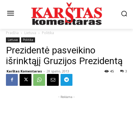
Pradžia
Lietuva
Politika
Lietuva
Politika
Prezidentė pasveikino
išrinktąjį Gruzijos Prezidentą
Karštas Komentaras
-
28 spalio, 2013
45
3
- Reklama -