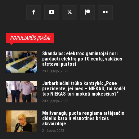
POPULIARŪS ĮRAŠAI
Skandalas: elektros gamintojai nori
parduoti elektrą po 10 centų, valdžios
atstovai purtosi
28 rugsėjo, 2022
Jurbarkiečiui trūko kantrybė: „Pone
prezidente, jei mes – NIEKAS, tai kodėl
tas NIEKAS turi mokėti mokesčius?“
24 rugsėjo, 2022
Maitvanagių puota rengiama artėjančio
didelio karo ir visuotinės krizės
akivaizdoje
21 kovo, 2023