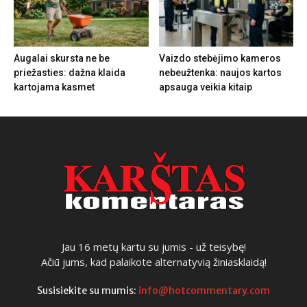
Augalai skursta ne be
Vaizdo stebėjimo kameros
priežasties: dažna klaida
nebeužtenka: naujos kartos
kartojama kasmet
apsauga veikia kitaip
Jau 16 metų kartu su jumis - už teisybę!
Ačiū jums, kad palaikote alternatyvią žiniasklaidą!
Susisiekite su mumis:
info@hotcommentary.com