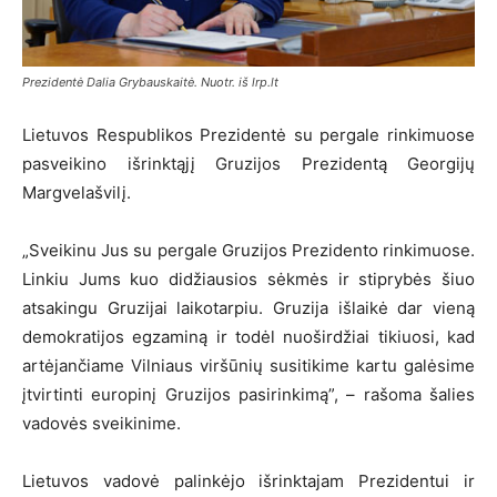
Prezidentė Dalia Grybauskaitė. Nuotr. iš lrp.lt
Lietuvos Respublikos Prezidentė su pergale rinkimuose
pasveikino išrinktąjį Gruzijos Prezidentą Georgijų
Margvelašvilį.
„Sveikinu Jus su pergale Gruzijos Prezidento rinkimuose.
Linkiu Jums kuo didžiausios sėkmės ir stiprybės šiuo
atsakingu Gruzijai laikotarpiu. Gruzija išlaikė dar vieną
demokratijos egzaminą ir todėl nuoširdžiai tikiuosi, kad
artėjančiame Vilniaus viršūnių susitikime kartu galėsime
įtvirtinti europinį Gruzijos pasirinkimą”, – rašoma šalies
vadovės sveikinime.
Lietuvos vadovė palinkėjo išrinktajam Prezidentui ir