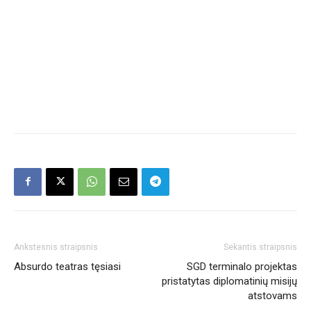
Ankstesnis straipsnis
Sekantis straipsnis
Absurdo teatras tęsiasi
SGD terminalo projektas
pristatytas diplomatinių misijų
atstovams