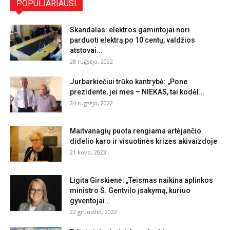
POPULIARIAUSI
Skandalas: elektros gamintojai nori
parduoti elektrą po 10 centų, valdžios
atstovai...
28 rugsėjo, 2022
Jurbarkiečiui trūko kantrybė: „Pone
prezidente, jei mes – NIEKAS, tai kodėl...
24 rugsėjo, 2022
Maitvanagių puota rengiama artėjančio
didelio karo ir visuotinės krizės akivaizdoje
21 kovo, 2023
Ligita Girskienė: „Teismas naikina aplinkos
ministro S. Gentvilo įsakymą, kuriuo
gyventojai...
22 gruodžio, 2022