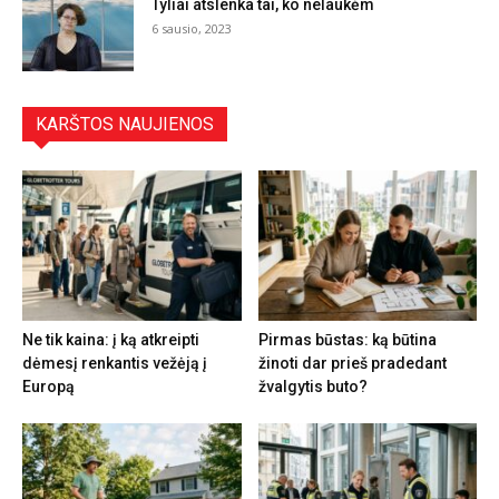
Tyliai atslenka tai, ko nelaukėm
6 sausio, 2023
KARŠTOS NAUJIENOS
Ne tik kaina: į ką atkreipti
Pirmas būstas: ką būtina
dėmesį renkantis vežėją į
žinoti dar prieš pradedant
Europą
žvalgytis buto?