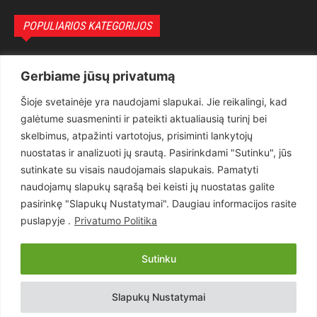
POPULIARIOS KATEGORIJOS
Politika
3281
Gerbiame jūsų privatumą
Nuomonės
2174
Šioje svetainėje yra naudojami slapukai. Jie reikalingi, kad
Teisėsauga
1497
galėtume suasmeninti ir pateikti aktualiausią turinį bei
Aktualu
1373
skelbimus, atpažinti vartotojus, prisiminti lankytojų
Lietuva
619
nuostatas ir analizuoti jų srautą. Pasirinkdami "Sutinku", jūs
sutinkate su visais naudojamais slapukais. Pamatyti
Pasaulis
560
naudojamų slapukų sąrašą bei keisti jų nuostatas galite
Статьи на русском
282
pasirinkę "Slapukų Nustatymai". Daugiau informacijos rasite
Articles in english
160
puslapyje .
Privatumo Politika
Muzika
116
Sutinku
Copyright © 2026 UAB „Goruva“. Visos teisės saugomos.
Slapukų Nustatymai