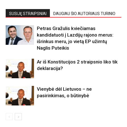
SUSIJĘ STRAIPSNIAI
DAUGIAU ŠIO AUTORIAUS TURINIO
Petras Gražulis kviečiamas
kandidatuoti į Lazdijų rajono merus:
išrinkus meru, jo vietą EP užimtų
Naglis Puteikis
Ar iš Konstitucijos 2 straipsnio liko tik
deklaracija?
Vienybė dėl Lietuvos – ne
pasirinkimas, o būtinybė