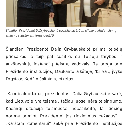
Šiandien Prezidentė D.Grybauskaitė susitiks su L.Garneliene ir kitais teismų
sistemos atstovais (president.lt)
Šiandien Prezidentė Dalia Grybauskaitė priims teisėjų
priesaikas, o taip pat susitiks su Teisėjų tarybos ir
aukštesniųjų instancijų teismų vadovais. Ta proga prie
Prezidento institucijos, Daukanto aikštėje, 13 val., įvyks
Drąsiaus Kedžio šalininkų piketas.
„Kandidatuodama į prezidentus, Dalia Grybauskaitė sakė,
kad Lietuvoje yra teismai, tačiau juose nėra teisingumo.
Kadangi situacija teismuose nepasikeitė, tai tiesiog
norime priminti Prezidentei jos rinkiminius pažadus“, –
„Karštam komentarui“ sakė prie Prezidento institucijos