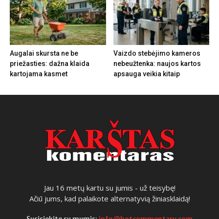
Augalai skursta ne be
Vaizdo stebėjimo kameros
priežasties: dažna klaida
nebeužtenka: naujos kartos
kartojama kasmet
apsauga veikia kitaip
Jau 16 metų kartu su jumis - už teisybę!
Ačiū jums, kad palaikote alternatyvią žiniasklaidą!
Susisiekite su mumis:
info@hotcommentary.com