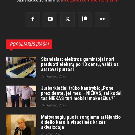
POPULIARŪS ĮRAŠAI
Skandalas: elektros gamintojai nori
parduoti elektrą po 10 centų, valdžios
atstovai purtosi
28 rugsėjo, 2022
Jurbarkiečiui trūko kantrybė: „Pone
prezidente, jei mes – NIEKAS, tai kodėl
tas NIEKAS turi mokėti mokesčius?“
24 rugsėjo, 2022
Maitvanagių puota rengiama artėjančio
didelio karo ir visuotinės krizės
akivaizdoje
21 kovo, 2023