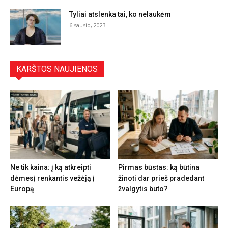
Tyliai atslenka tai, ko nelaukėm
6 sausio, 2023
KARŠTOS NAUJIENOS
Ne tik kaina: į ką atkreipti
Pirmas būstas: ką būtina
dėmesį renkantis vežėją į
žinoti dar prieš pradedant
Europą
žvalgytis buto?