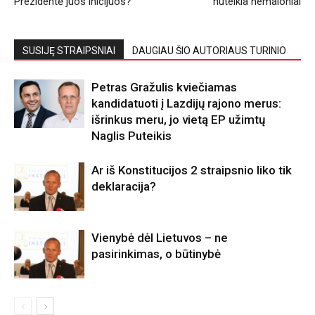
Prezidentė juos inicijuos?
nuteikia nemaloniai
SUSIJĘ STRAIPSNIAI
DAUGIAU ŠIO AUTORIAUS TURINIO
Petras Gražulis kviečiamas
kandidatuoti į Lazdijų rajono merus:
išrinkus meru, jo vietą EP užimtų
Naglis Puteikis
Ar iš Konstitucijos 2 straipsnio liko tik
deklaracija?
Vienybė dėl Lietuvos – ne
pasirinkimas, o būtinybė