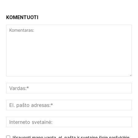
KOMENTUOTI
Išsaugoti mano vardą, el. paštą ir svetainę šioje naršyklėje