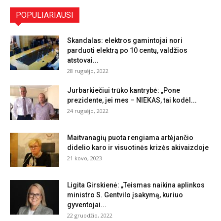
POPULIARIAUSI
Skandalas: elektros gamintojai nori
parduoti elektrą po 10 centų, valdžios
atstovai...
28 rugsėjo, 2022
Jurbarkiečiui trūko kantrybė: „Pone
prezidente, jei mes – NIEKAS, tai kodėl...
24 rugsėjo, 2022
Maitvanagių puota rengiama artėjančio
didelio karo ir visuotinės krizės akivaizdoje
21 kovo, 2023
Ligita Girskienė: „Teismas naikina aplinkos
ministro S. Gentvilo įsakymą, kuriuo
gyventojai...
22 gruodžio, 2022