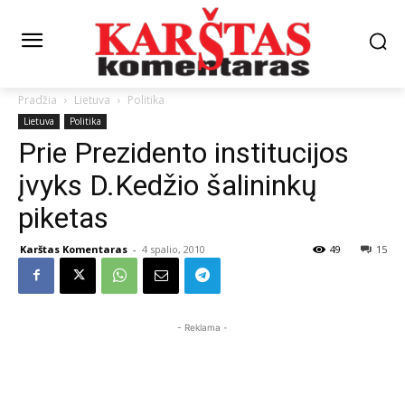
Pradžia
Lietuva
Politika
Lietuva
Politika
Prie Prezidento institucijos
įvyks D.Kedžio šalininkų
piketas
Karštas Komentaras
-
4 spalio, 2010
49
15
- Reklama -