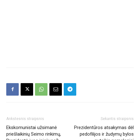
Ankstesnis straipsnis
Sekantis straipsnis
Ekskomunistai užsimanė
Prezidentūros atsakymas dėl
priešlaikinių Seimo rinkimų,
pedofilijos ir žudymų bylos