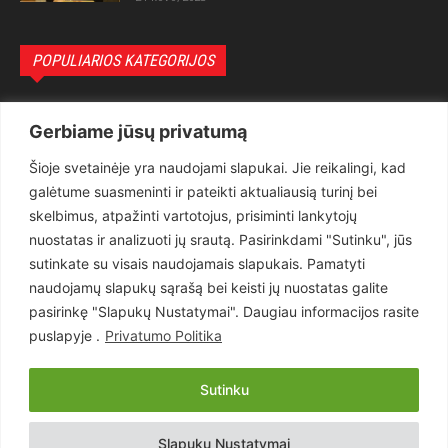
POPULIARIOS KATEGORIJOS
Politika
3281
Gerbiame jūsų privatumą
Nuomonės
2174
Šioje svetainėje yra naudojami slapukai. Jie reikalingi, kad
Teisėsauga
1497
galėtume suasmeninti ir pateikti aktualiausią turinį bei
Aktualu
1373
skelbimus, atpažinti vartotojus, prisiminti lankytojų
Lietuva
619
nuostatas ir analizuoti jų srautą. Pasirinkdami "Sutinku", jūs
sutinkate su visais naudojamais slapukais. Pamatyti
Pasaulis
560
naudojamų slapukų sąrašą bei keisti jų nuostatas galite
Статьи на русском
282
pasirinkę "Slapukų Nustatymai". Daugiau informacijos rasite
Articles in english
160
puslapyje .
Privatumo Politika
Muzika
116
Sutinku
Copyright © 2026 UAB „Goruva“. Visos teisės saugomos.
Slapukų Nustatymai