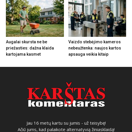
Augalai skursta ne be
Vaizdo stebėjimo kameros
priežasties: dažna klaida
nebeužtenka: naujos kartos
kartojama kasmet
apsauga veikia kitaip
Jau 16 metų kartu su jumis - už teisybę!
Ačiū jums, kad palaikote alternatyvią žiniasklaidą!