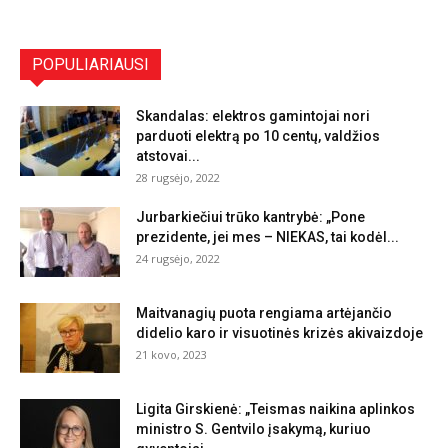
POPULIARIAUSI
Skandalas: elektros gamintojai nori
parduoti elektrą po 10 centų, valdžios
atstovai...
28 rugsėjo, 2022
Jurbarkiečiui trūko kantrybė: „Pone
prezidente, jei mes – NIEKAS, tai kodėl...
24 rugsėjo, 2022
Maitvanagių puota rengiama artėjančio
didelio karo ir visuotinės krizės akivaizdoje
21 kovo, 2023
Ligita Girskienė: „Teismas naikina aplinkos
ministro S. Gentvilo įsakymą, kuriuo