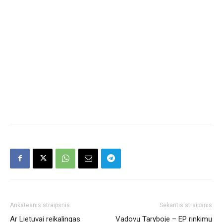
Ankstesnis straipsnis
Sekantis straipsnis
Ar Lietuvai reikalingas
Vadovų Taryboje – EP rinkimų