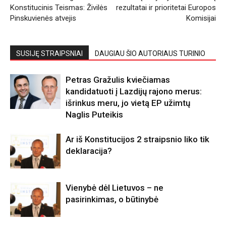
Konstitucinis Teismas: Živilės
rezultatai ir prioritetai Europos
Pinskuvienės atvejis
Komisijai
SUSIJĘ STRAIPSNIAI
DAUGIAU ŠIO AUTORIAUS TURINIO
Petras Gražulis kviečiamas
kandidatuoti į Lazdijų rajono merus:
išrinkus meru, jo vietą EP užimtų
Naglis Puteikis
Ar iš Konstitucijos 2 straipsnio liko tik
deklaracija?
Vienybė dėl Lietuvos – ne
pasirinkimas, o būtinybė