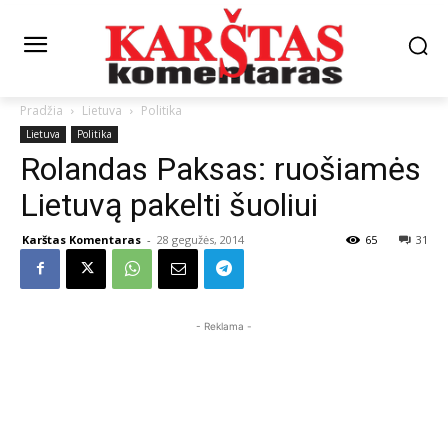
Pradžia
Lietuva
Politika
Lietuva
Politika
Rolandas Paksas: ruošiamės
Lietuvą pakelti šuoliui
Karštas Komentaras
-
28 gegužės, 2014
65
31
- Reklama -