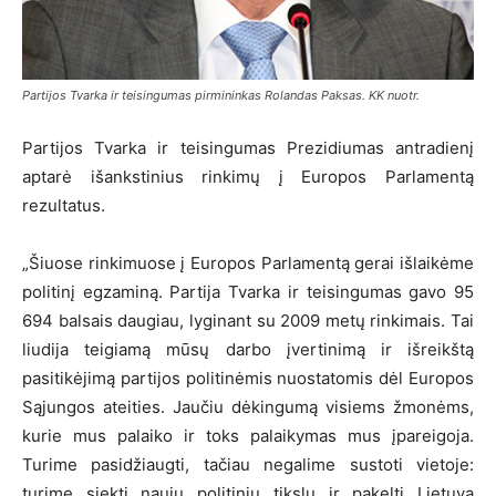
Partijos Tvarka ir teisingumas pirmininkas Rolandas Paksas. KK nuotr.
Partijos Tvarka ir teisingumas Prezidiumas antradienį
aptarė išankstinius rinkimų į Europos Parlamentą
rezultatus.
„Šiuose rinkimuose į Europos Parlamentą gerai išlaikėme
politinį egzaminą. Partija Tvarka ir teisingumas gavo 95
694 balsais daugiau, lyginant su 2009 metų rinkimais. Tai
liudija teigiamą mūsų darbo įvertinimą ir išreikštą
pasitikėjimą partijos politinėmis nuostatomis dėl Europos
Sąjungos ateities. Jaučiu dėkingumą visiems žmonėms,
kurie mus palaiko ir toks palaikymas mus įpareigoja.
Turime pasidžiaugti, tačiau negalime sustoti vietoje:
turime siekti naujų politinių tikslų ir pakelti Lietuvą