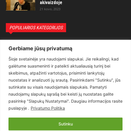
akivaizdoje
21 kovo, 2023
POPULIARIOS KATEGORIJOS
Politika
3281
Gerbiame jūsų privatumą
Nuomonės
2174
Šioje svetainėje yra naudojami slapukai. Jie reikalingi, kad
Teisėsauga
1497
galėtume suasmeninti ir pateikti aktualiausią turinį bei
Aktualu
1373
skelbimus, atpažinti vartotojus, prisiminti lankytojų
Lietuva
619
nuostatas ir analizuoti jų srautą. Pasirinkdami "Sutinku", jūs
sutinkate su visais naudojamais slapukais. Pamatyti
Pasaulis
560
naudojamų slapukų sąrašą bei keisti jų nuostatas galite
Статьи на русском
282
pasirinkę "Slapukų Nustatymai". Daugiau informacijos rasite
Articles in english
160
puslapyje .
Privatumo Politika
Muzika
116
Sutinku