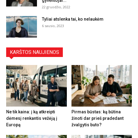
gyventojai...
22 gruodžio, 2022
Tyliai atslenka tai, ko nelaukėm
6 sausio, 2023
KARŠTOS NAUJIENOS
Ne tik kaina: į ką atkreipti
Pirmas būstas: ką būtina
dėmesį renkantis vežėją į
žinoti dar prieš pradedant
Europą
žvalgytis buto?