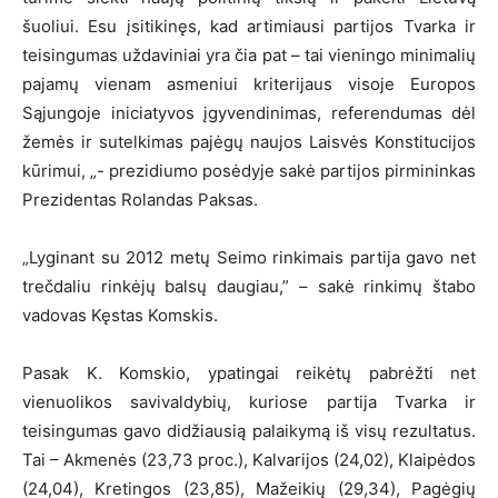
šuoliui. Esu įsitikinęs, kad artimiausi partijos Tvarka ir
teisingumas uždaviniai yra čia pat – tai vieningo minimalių
pajamų vienam asmeniui kriterijaus visoje Europos
Sąjungoje iniciatyvos įgyvendinimas, referendumas dėl
žemės ir sutelkimas pajėgų naujos Laisvės Konstitucijos
kūrimui, „- prezidiumo posėdyje sakė partijos pirmininkas
Prezidentas Rolandas Paksas.
„Lyginant su 2012 metų Seimo rinkimais partija gavo net
trečdaliu rinkėjų balsų daugiau,” – sakė rinkimų štabo
vadovas Kęstas Komskis.
Pasak K. Komskio, ypatingai reikėtų pabrėžti net
vienuolikos savivaldybių, kuriose partija Tvarka ir
teisingumas gavo didžiausią palaikymą iš visų rezultatus.
Tai – Akmenės (23,73 proc.), Kalvarijos (24,02), Klaipėdos
(24,04), Kretingos (23,85), Mažeikių (29,34), Pagėgių