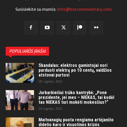
Susisiekite su mumis:
info@hotcommentary.com
POPULIARŪS ĮRAŠAI
Skandalas: elektros gamintojai nori
parduoti elektrą po 10 centų, valdžios
atstovai purtosi
28 rugsėjo, 2022
Jurbarkiečiui trūko kantrybė: „Pone
prezidente, jei mes – NIEKAS, tai kodėl
tas NIEKAS turi mokėti mokesčius?“
24 rugsėjo, 2022
Maitvanagių puota rengiama artėjančio
didelio karo ir visuotinės krizės