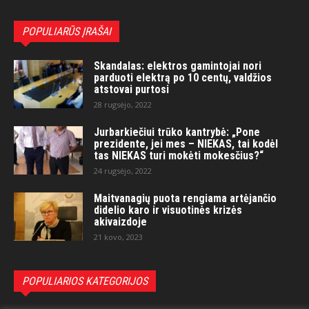
POPULIARŪS ĮRAŠAI
Skandalas: elektros gamintojai nori
parduoti elektrą po 10 centų, valdžios
atstovai purtosi
28 rugsėjo, 2022
Jurbarkiečiui trūko kantrybė: „Pone
prezidente, jei mes – NIEKAS, tai kodėl
tas NIEKAS turi mokėti mokesčius?“
24 rugsėjo, 2022
Maitvanagių puota rengiama artėjančio
didelio karo ir visuotinės krizės
akivaizdoje
21 kovo, 2023
POPULIARIOS KATEGORIJOS