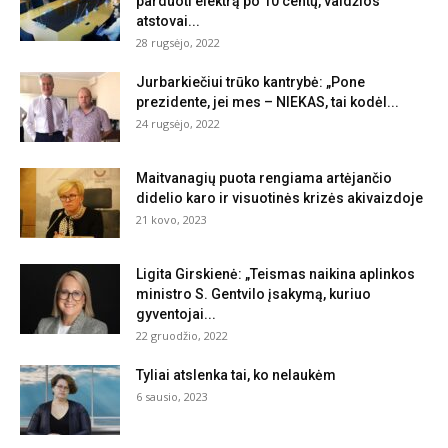
parduoti elektrą po 10 centų, valdžios
atstovai...
28 rugsėjo, 2022
Jurbarkiečiui trūko kantrybė: „Pone
prezidente, jei mes – NIEKAS, tai kodėl...
24 rugsėjo, 2022
Maitvanagių puota rengiama artėjančio
didelio karo ir visuotinės krizės akivaizdoje
21 kovo, 2023
Ligita Girskienė: „Teismas naikina aplinkos
ministro S. Gentvilo įsakymą, kuriuo
gyventojai...
22 gruodžio, 2022
Tyliai atslenka tai, ko nelaukėm
6 sausio, 2023