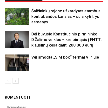
Šalčininkų rajone užkardytas stambus
kontrabandos kanalas – sulaikyti trys
asmenys
Dėl buvusio Konstitucinio pirmininko
D.Žalimo veiklos – kreipimąsis į FNTT:
klausimų kelia gauti 200 000 eurų
Vėl smogta „SIM box“ fermai Vilniuje
KOMENTUOTI