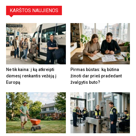
KARŠTOS NAUJIENOS
Ne tik kaina: į ką atkreipti
Pirmas būstas: ką būtina
dėmesį renkantis vežėją į
žinoti dar prieš pradedant
Europą
žvalgytis buto?