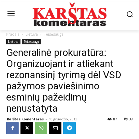
Pradžia
Lietuva
Teisėsauga
Lietuva
Teisėsauga
Generalinė prokuratūra:
Organizuojant ir atliekant
rezonansinį tyrimą dėl VSD
pažymos paviešinimo
esminių pažeidimų
nenustatyta
Karštas Komentaras
-
10 gruodžio, 2013
87
38