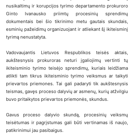
nusikaltimų ir korupcijos tyrimo departamento prokuroro
Ginto Ivanausko priimtų procesinių sprendimų
dokumentais bei šio tikrinimo metu gautais skundais,
esminių pažeidimų organizuojant ir atliekant šį ikiteisminį
tyrimą nenustatyta.
Vadovaujantis Lietuvos Respublikos teisės aktais,
aukštesnysis prokuroras neturi įgaliojimų vertinti tų
ikiteisminio tyrimo teisėjo sprendimų, kuriais leidžiama
atlikti tam tikrus ikiteisminio tyrimo veiksmus ar taikyti
prievartos priemones. Tai gali padaryti tik aukštesnysis
teismas, gavęs proceso dalyvių ar asmenų, kurių atžvilgiu
buvo pritaikytos prievartos priemonės, skundus.
Gavus proceso dalyvio skundą, procesinių veiksmų
teisėtumas ir pagrįstumas gali būti vertinamas iš naujo,
patikrinimui jau pasibaigus.