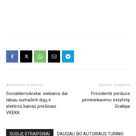
Ankstesnis straipsnis
Sekantis straipsnis
Socialdemokratai: siekiams dar
Prezidentė perduos
labiau sumažinti dujų ir
pirmininkavimo estafetę
elektros kainas priešinasi
Graikijai
VKEKK
SUSIJĘ STRAIPSNIAI
DAUGIAU ŠIO AUTORIAUS TURINIO