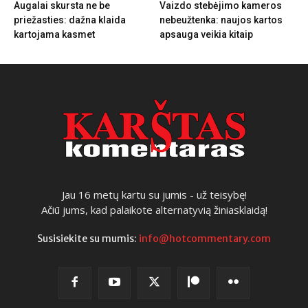
Augalai skursta ne be
Vaizdo stebėjimo kameros
priežasties: dažna klaida
nebeužtenka: naujos kartos
kartojama kasmet
apsauga veikia kitaip
Jau 16 metų kartu su jumis - už teisybę!
Ačiū jums, kad palaikote alternatyvią žiniasklaidą!
Susisiekite su mumis:
info@hotcommentary.com