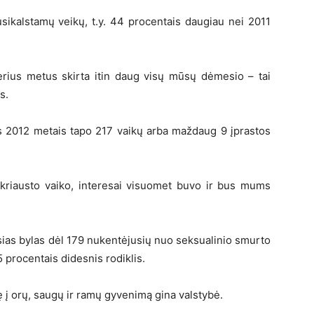
usikalstamų veikų, t.y. 44 procentais daugiau nei 2011
erius metus skirta itin daug visų mūsų dėmesio – tai
s.
s 2012 metais tapo 217 vaikų arba maždaug 9 įprastos
uskriausto vaiko, interesai visuomet buvo ir bus mums
as bylas dėl 179 nukentėjusių nuo seksualinio smurto
5 procentais didesnis rodiklis.
isę į orų, saugų ir ramų gyvenimą gina valstybė.