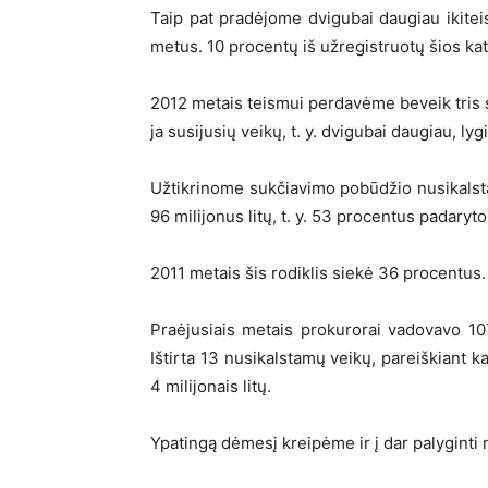
Taip pat pradėjome dvigubai daugiau ikitei
metus. 10 procentų iš užregistruotų šios kat
2012 metais teismui perdavėme beveik tris 
ja susijusių veikų, t. y. dvigubai daugiau, ly
Užtikrinome sukčiavimo pobūdžio nusikalst
96 milijonus litų, t. y. 53 procentus padaryto
2011 metais šis rodiklis siekė 36 procentus.
Praėjusiais metais prokurorai vadovavo 10
Ištirta 13 nusikalstamų veikų, pareiškiant k
4 milijonais litų.
Ypatingą dėmesį kreipėme ir į dar palyginti 