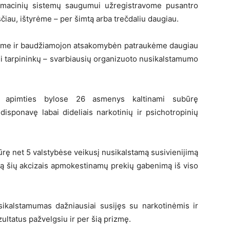
ormacinių sistemų saugumui užregistravome pusantro
čiau, ištyrėme – per šimtą arba trečdaliu daugiau.
tėme ir baudžiamojon atsakomybėn patraukėme daugiau
ei tarpininkų – svarbiausių organizuoto nusikalstamumo
s apimties bylose 26 asmenys kaltinami subūrę
disponavę labai dideliais narkotinių ir psichotropinių
rę net 5 valstybėse veikusį nusikalstamą susivienijimą
tą šių akcizais apmokestinamų prekių gabenimą iš viso
sikalstamumas dažniausiai susijęs su narkotinėmis ir
ultatus pažvelgsiu ir per šią prizmę.