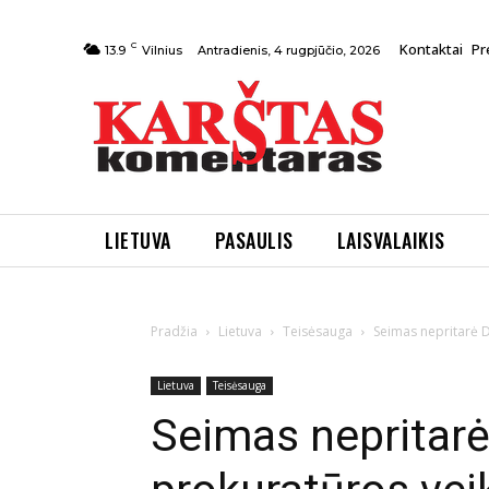
C
Kontaktai
Pr
Antradienis, 4 rugpjūčio, 2026
13.9
Vilnius
LIETUVA
PASAULIS
LAISVALAIKIS
Pradžia
Lietuva
Teisėsauga
Seimas nepritarė D.
Lietuva
Teisėsauga
Seimas nepritarė 