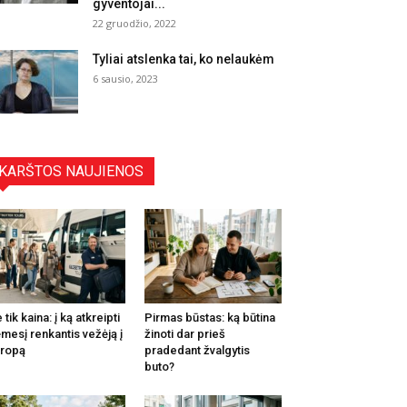
gyventojai...
22 gruodžio, 2022
Tyliai atslenka tai, ko nelaukėm
6 sausio, 2023
KARŠTOS NAUJIENOS
 tik kaina: į ką atkreipti
Pirmas būstas: ką būtina
mesį renkantis vežėją į
žinoti dar prieš
ropą
pradedant žvalgytis
buto?