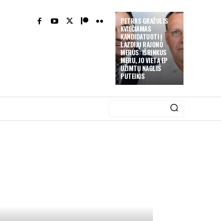
PETRAS GRAŽULIS
KVIEČIAMAS
KANDIDATUOTI Į
LAZDIJŲ RAJONO
MERUS: IŠRINKUS
MERU, JO VIETĄ EP
UŽIMTŲ NAGLIS
PUTEIKIS