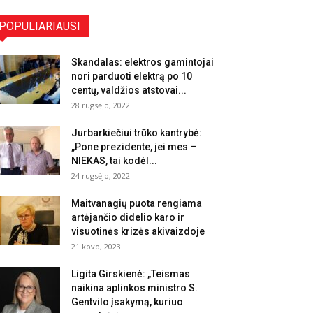
POPULIARIAUSI
Skandalas: elektros gamintojai
nori parduoti elektrą po 10
centų, valdžios atstovai...
28 rugsėjo, 2022
Jurbarkiečiui trūko kantrybė:
„Pone prezidente, jei mes –
NIEKAS, tai kodėl...
24 rugsėjo, 2022
Maitvanagių puota rengiama
artėjančio didelio karo ir
visuotinės krizės akivaizdoje
21 kovo, 2023
Ligita Girskienė: „Teismas
naikina aplinkos ministro S.
Gentvilo įsakymą, kuriuo