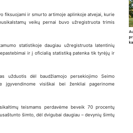
vo fiksuojami ir smurto artimoje aplinkoje atvejai, kurie
usikalstamų veikų pernai buvo užregistruota trimis
Au
pr
ka
mumo statistikoje daugiau užregistruota latentinių
pastebimai ir į oficialią statistiką patenka tik tyrėjų ir
estas užduotis dėl baudžiamojo persekiojimo Seimo
yse įgyvendinome visiškai bei ženkliai pagerinome
usikaltimų teismams perdavėme beveik 70 procentų
pusaštunto šimto, dėl dvigubai daugiau – devynių šimtų