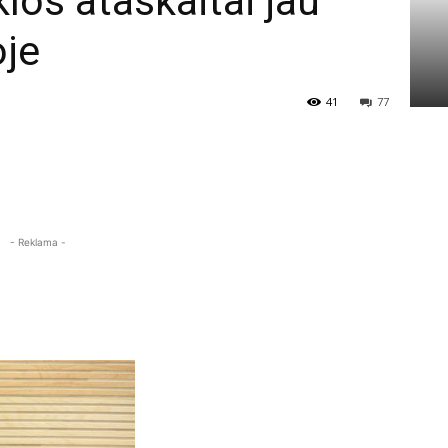
los ataskaitai jau
oje
41
77
- Reklama -