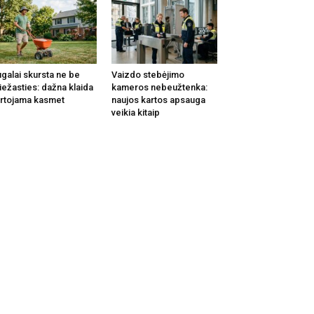
galai skursta ne be
Vaizdo stebėjimo
iežasties: dažna klaida
kameros nebeužtenka:
rtojama kasmet
naujos kartos apsauga
veikia kitaip