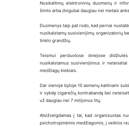
Nusikaltimų elektroninių duomenų ir inf
šimto arba dvigubai daugiau nei metais anks
Duomenys taip pat rodo, kad pernai nusta
nusikalstamų susivienijimų organizatorių b
tinklo grandžių.
Teismui perduotose dviejose didžiulė
nusikalstamus susivienijimus ir neteisėtai 
medžiagų kiekiais.
Dar vienoje byloje 10 asmenų kaltinami subū
ir vykdę cigarečių kontrabandą bei neteisė
už daugiau nei 7 milijonus litų.
Atsižvelgdamas į tai, kad organizuotas nu
psichotropinėmis medžiagomis, į veiklos rez