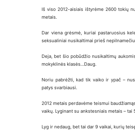
Iš viso 2012-aisiais ištyrėme 2600 tokių n
metais.
Dar viena grėsmė, kuriai pastaruosius kel
seksualiniai nusikaltimai prieš nepilnamečiu
Deja, bet šio pobūdžio nusikaltimų aukomi
mokyklinės klasės…Daug.
Noriu pabrėžti, kad tik vaiko ir ypač – n
patys svarbiausi.
2012 metais perdavėme teismui baudžiamąsi
vaikų. Lyginant su ankstesniais metais – tai 
Lyg ir nedaug, bet tai dar 9 vaikai, kurių te