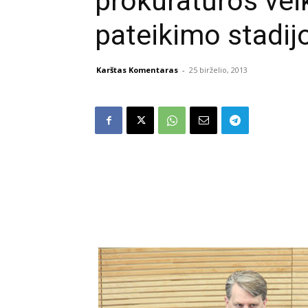
prokuratūros veik
pateikimo stadij
Karštas Komentaras
-
25 birželio, 2013