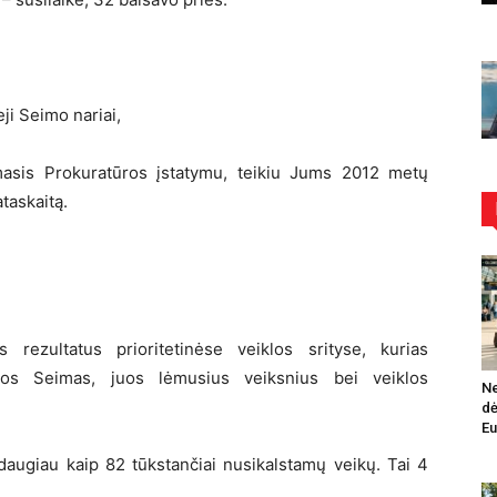
ji Seimo nariai,
asis Prokuratūros įstatymu, teikiu Jums 2012 metų
taskaitą.
 rezultatus prioritetinėse veiklos srityse, kurias
ikos Seimas, juos lėmusius veiksnius bei veiklos
Ne
dė
Eu
daugiau kaip 82 tūkstančiai nusikalstamų veikų. Tai 4