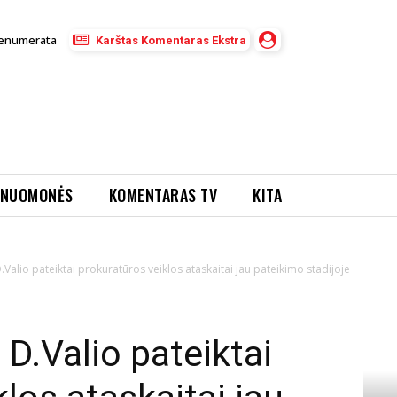
enumerata
Karštas Komentaras Ekstra
NUOMONĖS
KOMENTARAS TV
KITA
Valio pateiktai prokuratūros veiklos ataskaitai jau pateikimo stadijoje
D.Valio pateiktai