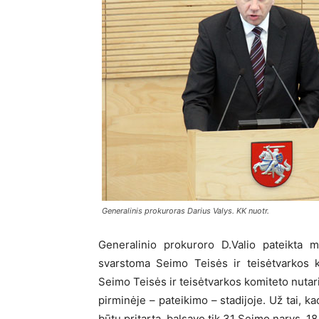
Generalinis prokuroras Darius Valys. KK nuotr.
Generalinio prokuroro D.Valio pateikta m
svarstoma Seimo Teisės ir teisėtvarkos 
Seimo Teisės ir teisėtvarkos komiteto nutari
pirminėje – pateikimo – stadijoje. Už tai, k
būtų pritarta, balsavo tik 31 Seimo narys, 18