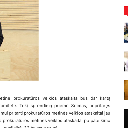
etinė prokuratūros veiklos ataskaita bus dar kartą
komitete. Tokį sprendimą priėmė Seimas, nepritaręs
mui pritarti prokuratūros metinės veiklos ataskaitai jau
ad prokuratūros metinės veiklos ataskaitai po pateikimo
 – susilaikė, 32 balsavo prieš.