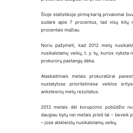
Šioje statistikoje pirmą kartą privalomai bu
sudarė apie 7 procentus, tad visų kitų n
procentais mažiau.
Noriu pažymėti, kad 2012 metų nusikalsta
nusikalstamų veikų, t. y. tų, kurios vyksta ne
prokurorų pastangų dėka.
Ataskaitiniais metais prokuratūrai pav
nustatytose prioritetinėse veiklos srit
ankstesnių metų rezultatus.
2012 metais dėl korupcinio pobūdžio n
daugiau bylų nei metais prieš tai – beveik 
– jose atskleistų nusikalstamų veikų.