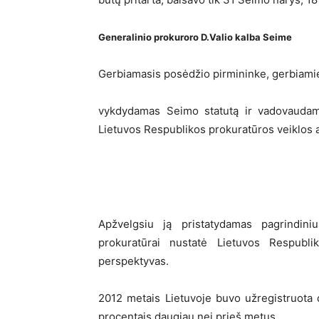
Generalinio prokuroro D.Valio kalba Seime
Gerbiamasis posėdžio pirmininke, gerbiamie
vykdydamas Seimo statutą ir vadovaudam
Lietuvos Respublikos prokuratūros veiklos a
Apžvelgsiu ją pristatydamas pagrindinius
prokuratūrai nustatė Lietuvos Respubl
perspektyvas.
2012 metais Lietuvoje buvo užregistruota 
procentais daugiau nei prieš metus.