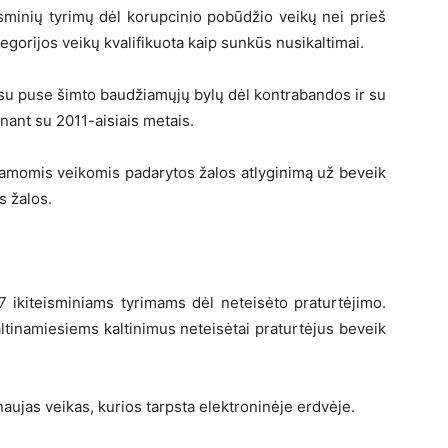
sminių tyrimų dėl korupcinio pobūdžio veikų nei prieš
egorijos veikų kvalifikuota kaip sunkūs nusikaltimai.
su puse šimto baudžiamųjų bylų dėl kontrabandos ir su
ginant su 2011-aisiais metais.
amomis veikomis padarytos žalos atlyginimą už beveik
s žalos.
7 ikiteisminiams tyrimams dėl neteisėto praturtėjimo.
altinamiesiems kaltinimus neteisėtai praturtėjus beveik
naujas veikas, kurios tarpsta elektroninėje erdvėje.