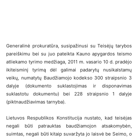
Generalinė prokuratūra, susipažinusi su Teisėjų tarybos
pareiškimu bei su juo pateikta Kauno apygardos teismo
atliekamo tyrimo medžiaga, 2011 m. vasario 10 d. pradėjo
ikiteisminį tyrimą dėl galimai padarytų nusikalstamų
veikų, numatytų Baudžiamojo kodekso 300 straipsnio 3
dalyje (dokumento suklastojimas ir disponavimas
suklastotu dokumentu) bei 228 straipsnio 1 dalyje
(piktnaudžiavimas tarnyba).
Lietuvos Respublikos Konstitucija nustato, kad teisėjas
negali būti patrauktas baudžiamojon atsakomybėn,
suimtas, negali būti kitaip suvaržyta jo laisvė be Seimo, o