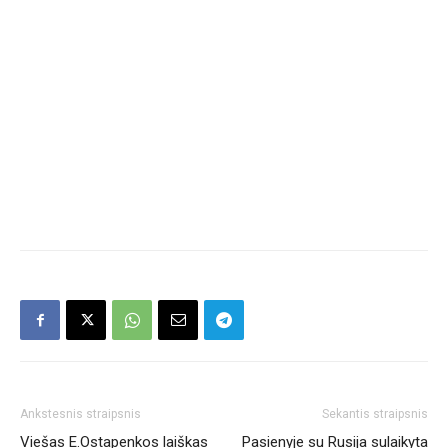
Ankstesnis straipsnis
Sekantis straipsnis
Viešas E.Ostapenkos laiškas
Pasienyje su Rusija sulaikyta