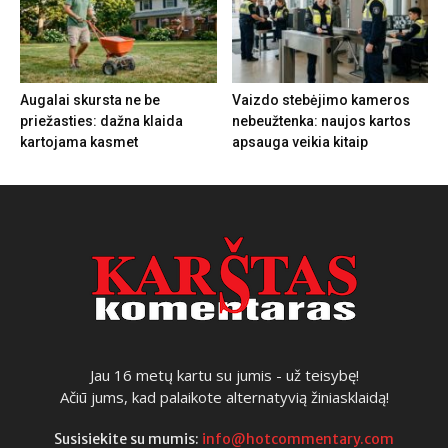
Augalai skursta ne be
Vaizdo stebėjimo kameros
priežasties: dažna klaida
nebeužtenka: naujos kartos
kartojama kasmet
apsauga veikia kitaip
Jau 16 metų kartu su jumis - už teisybę!
Ačiū jums, kad palaikote alternatyvią žiniasklaidą!
Susisiekite su mumis:
info@hotcommentary.com