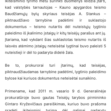
Ikiteisminio tyrimo metu surinkti duomenys leidžia įtarti,
kad valstybės tarnautojas – Kauno apygardos teismo
Baudžiamųjų bylų skyriaus teisėjas A. Stankus –
piktnaudžiavo tarnybine padėtimi ir suklastojo
dokumentus – teismo nutartis dėl nuteistųjų lygtinio
paleidimo iš įkalinimo įstaigų ir kitų teisėjų parašus ant jų.
Įtariama, kad vykdant šias suklastotas teismo nutartis iš
laisvės atėmimo įstaigų neteisėtai lygtinai buvo paleisti 5
nuteistieji ir dėl to padaryta didelė žala.
Be to, prokurorai turi įtarimų, kad teisėjas,
piktnaudžiaudamas tarnybine padėtimi, lygtinio paleidimo
bylose kai kuriuos dokumentus neteisėtai sunaikino.
Primename, kad 2011 m. vasario 9 d. Generalinėje
prokuratūroje buvo gautas Teisėjų tarybos pirmininko
Gintaro Kryževičiaus pareiškimas, kuriuo buvo prašoma
pradėti ikiteisminį tyrimą dėl galimai padarytų