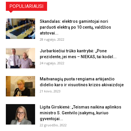
POPULIARIAUSI
Skandalas: elektros gamintojai nori
parduoti elektrą po 10 centų, valdžios
atstovai...
28 rugsėjo, 2022
Jurbarkiečiui trūko kantrybė: „Pone
prezidente, jei mes – NIEKAS, tai kodėl...
24 rugsėjo, 2022
Maitvanagių puota rengiama artėjančio
didelio karo ir visuotinės krizės akivaizdoje
21 kovo, 2023
Ligita Girskienė: „Teismas naikina aplinkos
ministro S. Gentvilo įsakymą, kuriuo
gyventojai...
22 gruodžio, 2022