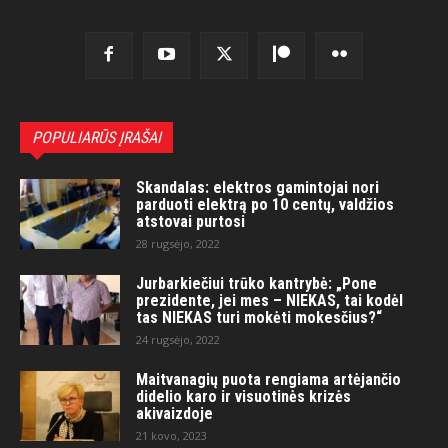
POPULIARŪS ĮRAŠAI
Skandalas: elektros gamintojai nori
parduoti elektrą po 10 centų, valdžios
atstovai purtosi
28 rugsėjo, 2022
Jurbarkiečiui trūko kantrybė: „Pone
prezidente, jei mes – NIEKAS, tai kodėl
tas NIEKAS turi mokėti mokesčius?“
24 rugsėjo, 2022
Maitvanagių puota rengiama artėjančio
didelio karo ir visuotinės krizės
akivaizdoje
21 kovo, 2023