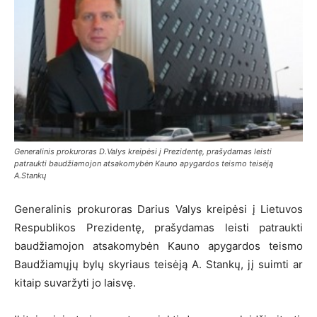
Generalinis prokuroras D.Valys kreipėsi į Prezidentę, prašydamas leisti
patraukti baudžiamojon atsakomybėn Kauno apygardos teismo teisėją
A.Stankų
Generalinis prokuroras Darius Valys kreipėsi į Lietuvos
Respublikos Prezidentę, prašydamas leisti patraukti
baudžiamojon atsakomybėn Kauno apygardos teismo
Baudžiamųjų bylų skyriaus teisėją A. Stankų, jį suimti ar
kitaip suvaržyti jo laisvę.