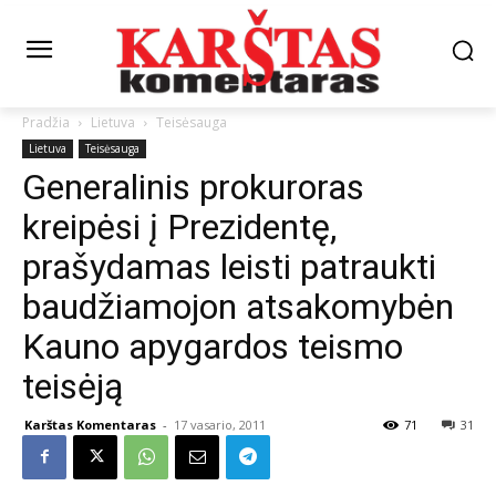
Pradžia
Lietuva
Teisėsauga
Lietuva
Teisėsauga
Generalinis prokuroras
kreipėsi į Prezidentę,
prašydamas leisti patraukti
baudžiamojon atsakomybėn
Kauno apygardos teismo
teisėją
Karštas Komentaras
-
17 vasario, 2011
71
31