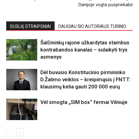
Danijoje vogta puspriekabė
SUSIJĘ STRAIPSNIAI
DAUGIAU ŠIO AUTORIAUS TURINIO
Šalčininkų rajone užkardytas stambus
kontrabandos kanalas – sulaikyti trys
asmenys
Dėl buvusio Konstitucinio pirmininko
D.Žalimo veiklos – kreipimąsis į FNTT:
klausimų kelia gauti 200 000 eurų
Vėl smogta „SIM box“ fermai Vilniuje