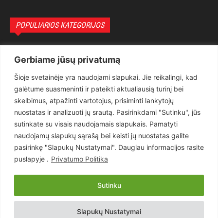
POPULIARIOS KATEGORIJOS
Politika
3281
Gerbiame jūsų privatumą
Nuomonės
2174
Šioje svetainėje yra naudojami slapukai. Jie reikalingi, kad
Teisėsauga
1497
galėtume suasmeninti ir pateikti aktualiausią turinį bei
Aktualu
1373
skelbimus, atpažinti vartotojus, prisiminti lankytojų
Lietuva
619
nuostatas ir analizuoti jų srautą. Pasirinkdami "Sutinku", jūs
sutinkate su visais naudojamais slapukais. Pamatyti
Pasaulis
560
naudojamų slapukų sąrašą bei keisti jų nuostatas galite
Статьи на русском
282
pasirinkę "Slapukų Nustatymai". Daugiau informacijos rasite
Articles in english
160
puslapyje .
Privatumo Politika
Muzika
116
Sutinku
Copyright © 2026 UAB „Goruva“. Visos teisės saugomos.
Slapukų Nustatymai