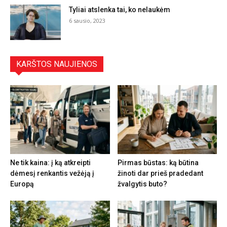
Tyliai atslenka tai, ko nelaukėm
6 sausio, 2023
KARŠTOS NAUJIENOS
Ne tik kaina: į ką atkreipti
Pirmas būstas: ką būtina
dėmesį renkantis vežėją į
žinoti dar prieš pradedant
Europą
žvalgytis buto?