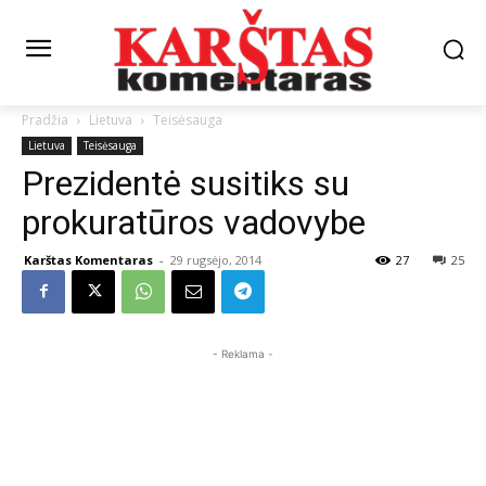
Pradžia
Lietuva
Teisėsauga
Lietuva
Teisėsauga
Prezidentė susitiks su
prokuratūros vadovybe
Karštas Komentaras
-
29 rugsėjo, 2014
27
25
- Reklama -