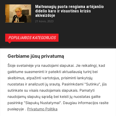
Maitvanagių puota rengiama artėjančio
didelio karo ir visuotinės krizės
akivaizdoje
21 kovo, 2023
POPULIARIOS KATEGORIJOS
Politika
3281
Gerbiame jūsų privatumą
Nuomonės
2174
Šioje svetainėje yra naudojami slapukai. Jie reikalingi, kad
Teisėsauga
1497
galėtume suasmeninti ir pateikti aktualiausią turinį bei
Aktualu
1373
skelbimus, atpažinti vartotojus, prisiminti lankytojų
Lietuva
619
nuostatas ir analizuoti jų srautą. Pasirinkdami "Sutinku", jūs
sutinkate su visais naudojamais slapukais. Pamatyti
Pasaulis
560
naudojamų slapukų sąrašą bei keisti jų nuostatas galite
Статьи на русском
282
pasirinkę "Slapukų Nustatymai". Daugiau informacijos rasite
Articles in english
160
puslapyje .
Privatumo Politika
Muzika
116