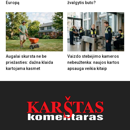
Europą
žvalgytis buto?
Augalai skursta ne be
Vaizdo stebėjimo kameros
priežasties: dažna klaida
nebeužtenka: naujos kartos
kartojama kasmet
apsauga veikia kitaip