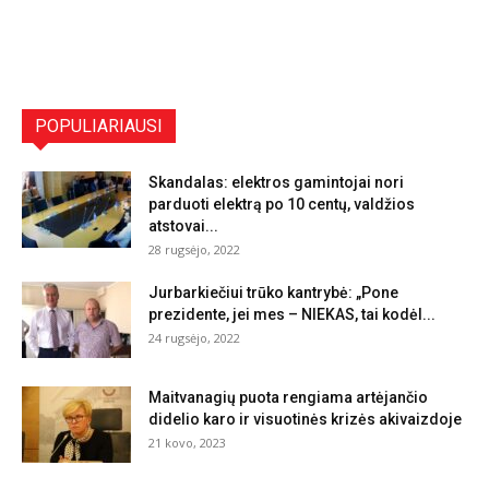
POPULIARIAUSI
Skandalas: elektros gamintojai nori
parduoti elektrą po 10 centų, valdžios
atstovai...
28 rugsėjo, 2022
Jurbarkiečiui trūko kantrybė: „Pone
prezidente, jei mes – NIEKAS, tai kodėl...
24 rugsėjo, 2022
Maitvanagių puota rengiama artėjančio
didelio karo ir visuotinės krizės akivaizdoje
21 kovo, 2023