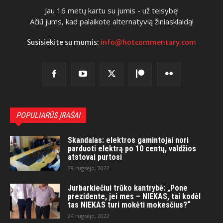
Jau 16 metų kartu su jumis - už teisybę!
Ačiū jums, kad palaikote alternatyvią žiniasklaidą!
Susisiekite su mumis:
info@hotcommentary.com
POPULIARŪS ĮRAŠAI
Skandalas: elektros gamintojai nori
parduoti elektrą po 10 centų, valdžios
atstovai purtosi
28 rugsėjo, 2022
Jurbarkiečiui trūko kantrybė: „Pone
prezidente, jei mes – NIEKAS, tai kodėl
tas NIEKAS turi mokėti mokesčius?“
24 rugsėjo, 2022