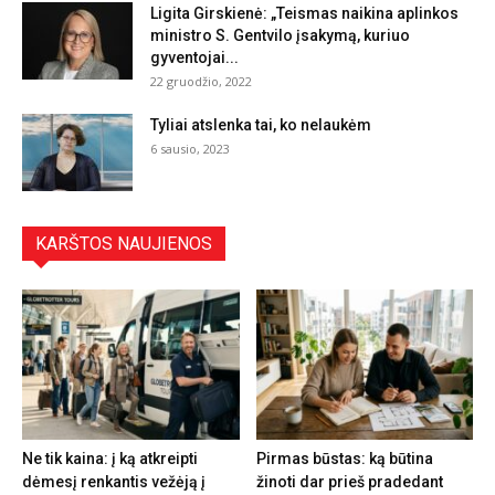
Ligita Girskienė: „Teismas naikina aplinkos
ministro S. Gentvilo įsakymą, kuriuo
gyventojai...
22 gruodžio, 2022
Tyliai atslenka tai, ko nelaukėm
6 sausio, 2023
KARŠTOS NAUJIENOS
Ne tik kaina: į ką atkreipti
Pirmas būstas: ką būtina
dėmesį renkantis vežėją į
žinoti dar prieš pradedant