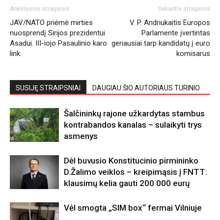
Ankstesnis straipsnis
Sekantis straipsnis
JAV/NATO priėmė mirties
V. P. Andriukaitis Europos
nuosprendį Sirijos prezidentui
Parlamente įvertintas
Asadui. III-iojo Pasaulinio karo
geriausiai tarp kandidatų į euro
link.
komisarus
SUSIJĘ STRAIPSNIAI
DAUGIAU ŠIO AUTORIAUS TURINIO
Šalčininkų rajone užkardytas stambus
kontrabandos kanalas – sulaikyti trys
asmenys
Dėl buvusio Konstitucinio pirmininko
D.Žalimo veiklos – kreipimąsis į FNTT:
klausimų kelia gauti 200 000 eurų
Vėl smogta „SIM box“ fermai Vilniuje