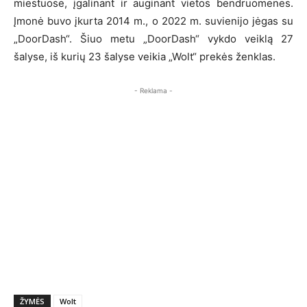
miestuose, įgalinant ir auginant vietos bendruomenes.
Įmonė buvo įkurta 2014 m., o 2022 m. suvienijo jėgas su
„DoorDash“. Šiuo metu „DoorDash“ vykdo veiklą 27
šalyse, iš kurių 23 šalyse veikia „Wolt“ prekės ženklas.
- Reklama -
ŽYMĖS
Wolt