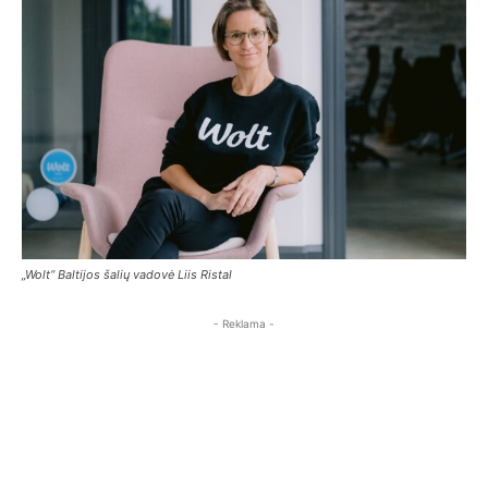
„Wolt“ Baltijos šalių vadovė Liis Ristal
- Reklama -