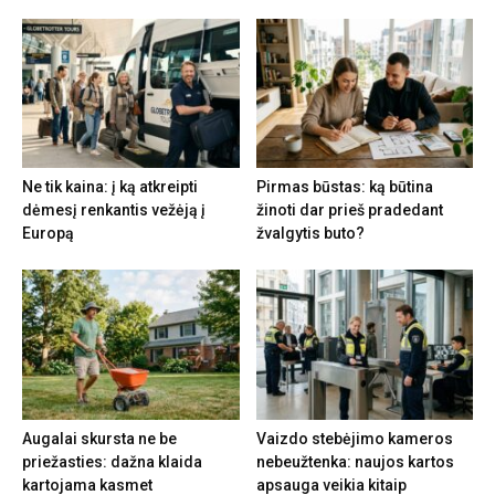
Ne tik kaina: į ką atkreipti
Pirmas būstas: ką būtina
dėmesį renkantis vežėją į
žinoti dar prieš pradedant
Europą
žvalgytis buto?
Augalai skursta ne be
Vaizdo stebėjimo kameros
priežasties: dažna klaida
nebeužtenka: naujos kartos
kartojama kasmet
apsauga veikia kitaip