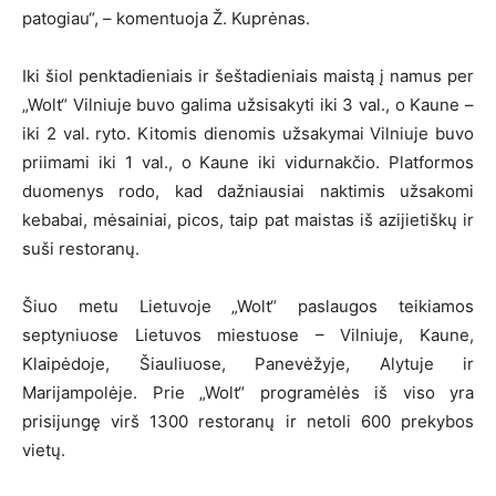
patogiau“, – komentuoja Ž. Kuprėnas.
Iki šiol penktadieniais ir šeštadieniais maistą į namus per
„Wolt“ Vilniuje buvo galima užsisakyti iki 3 val., o Kaune –
iki 2 val. ryto. Kitomis dienomis užsakymai Vilniuje buvo
priimami iki 1 val., o Kaune iki vidurnakčio. Platformos
duomenys rodo, kad dažniausiai naktimis užsakomi
kebabai, mėsainiai, picos, taip pat maistas iš azijietiškų ir
suši restoranų.
Šiuo metu Lietuvoje „Wolt“ paslaugos teikiamos
septyniuose Lietuvos miestuose – Vilniuje, Kaune,
Klaipėdoje, Šiauliuose, Panevėžyje, Alytuje ir
Marijampolėje. Prie „Wolt“ programėlės iš viso yra
prisijungę virš 1300 restoranų ir netoli 600 prekybos
vietų.