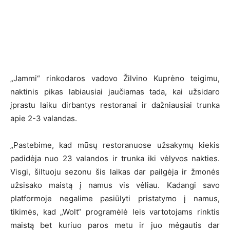
„Jammi“ rinkodaros vadovo Žilvino Kuprėno teigimu,
naktinis pikas labiausiai jaučiamas tada, kai užsidaro
įprastu laiku dirbantys restoranai ir dažniausiai trunka
apie 2-3 valandas.
„Pastebime, kad mūsų restoranuose užsakymų kiekis
padidėja nuo 23 valandos ir trunka iki vėlyvos nakties.
Visgi, šiltuoju sezonu šis laikas dar pailgėja ir žmonės
užsisako maistą į namus vis vėliau. Kadangi savo
platformoje negalime pasiūlyti pristatymo į namus,
tikimės, kad „Wolt“ programėlė leis vartotojams rinktis
maistą bet kuriuo paros metu ir juo mėgautis dar