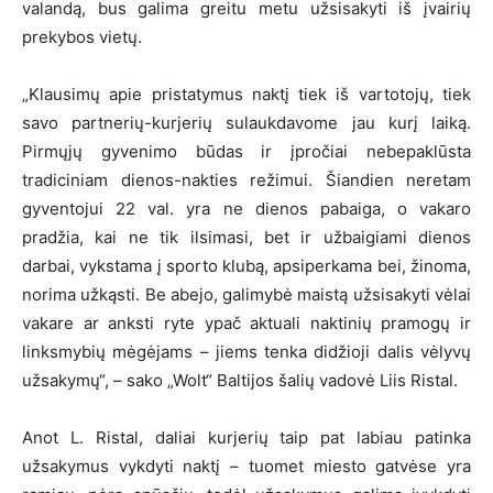
valandą, bus galima greitu metu užsisakyti iš įvairių
prekybos vietų.
„Klausimų apie pristatymus naktį tiek iš vartotojų, tiek
savo partnerių-kurjerių sulaukdavome jau kurį laiką.
Pirmųjų gyvenimo būdas ir įpročiai nebepaklūsta
tradiciniam dienos-nakties režimui. Šiandien neretam
gyventojui 22 val. yra ne dienos pabaiga, o vakaro
pradžia, kai ne tik ilsimasi, bet ir užbaigiami dienos
darbai, vykstama į sporto klubą, apsiperkama bei, žinoma,
norima užkąsti. Be abejo, galimybė maistą užsisakyti vėlai
vakare ar anksti ryte ypač aktuali naktinių pramogų ir
linksmybių mėgėjams – jiems tenka didžioji dalis vėlyvų
užsakymų“, – sako „Wolt“ Baltijos šalių vadovė Liis Ristal.
Anot L. Ristal, daliai kurjerių taip pat labiau patinka
užsakymus vykdyti naktį – tuomet miesto gatvėse yra