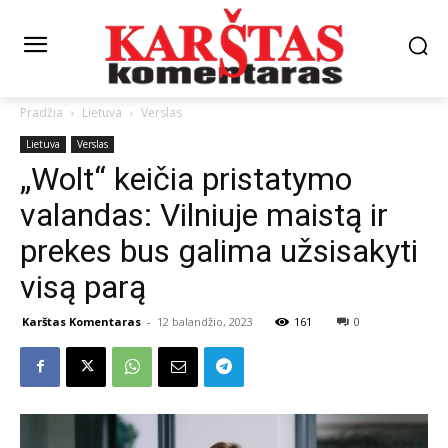
Pradžia
Lietuva
Verslas
Lietuva
Verslas
„Wolt“ keičia pristatymo
valandas: Vilniuje maistą ir
prekes bus galima užsisakyti
visą parą
Karštas Komentaras
-
12 balandžio, 2023
161
0