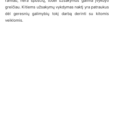
ramiau, nėra spūsčių, todėl užsakymus galima įvykdyti
greičiau. Kitiems užsakymų vykdymas naktį yra patraukus
dėl geresnių galimybių tokį darbą derinti su kitomis
veiklomis.