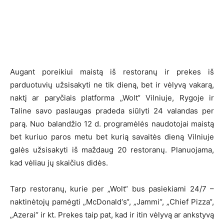
Augant poreikiui maistą iš restoranų ir prekes iš
parduotuvių užsisakyti ne tik dieną, bet ir vėlyvą vakarą,
naktį ar paryčiais platforma „Wolt“ Vilniuje, Rygoje ir
Taline savo paslaugas pradeda siūlyti 24 valandas per
parą. Nuo balandžio 12 d. programėlės naudotojai maistą
bet kuriuo paros metu bet kurią savaitės dieną Vilniuje
galės užsisakyti iš maždaug 20 restoranų. Planuojama,
kad vėliau jų skaičius didės.
Tarp restoranų, kurie per „Wolt“ bus pasiekiami 24/7 –
naktinėtojų pamėgti „McDonald‘s“, „Jammi“, „Chief Pizza“,
„Azerai“ ir kt. Prekes taip pat, kad ir itin vėlyvą ar ankstyvą