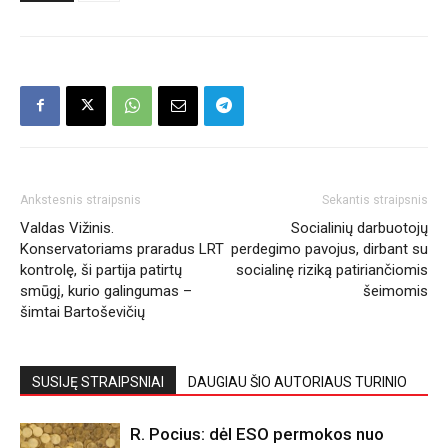
Ankstesnis straipsnis
Sekantis straipsnis
Valdas Vižinis.
Socialinių darbuotojų
Konservatoriams praradus LRT
perdegimo pavojus, dirbant su
kontrolę, ši partija patirtų
socialinę riziką patiriančiomis
smūgį, kurio galingumas –
šeimomis
šimtai Bartoševičių
SUSIJĘ STRAIPSNIAI
DAUGIAU ŠIO AUTORIAUS TURINIO
R. Pocius: dėl ESO permokos nuo