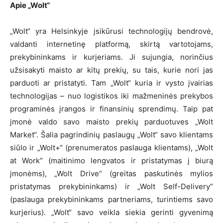
Apie „Wolt“
„Wolt“ yra Helsinkyje įsikūrusi technologijų bendrovė,
valdanti internetinę platformą, skirtą vartotojams,
prekybininkams ir kurjeriams. Ji sujungia, norinčius
užsisakyti maisto ar kitų prekių, su tais, kurie nori jas
parduoti ar pristatyti. Tam „Wolt“ kuria ir vysto įvairias
technologijas – nuo logistikos iki mažmeninės prekybos
programinės įrangos ir finansinių sprendimų. Taip pat
įmonė valdo savo maisto prekių parduotuves „Wolt
Market“. Šalia pagrindinių paslaugų „Wolt“ savo klientams
siūlo ir „Wolt+“ (prenumeratos paslauga klientams), „Wolt
at Work“ (maitinimo lengvatos ir pristatymas į biurą
įmonėms), „Wolt Drive“ (greitas paskutinės mylios
pristatymas prekybininkams) ir „Wolt Self-Delivery“
(paslauga prekybininkams partneriams, turintiems savo
kurjerius). „Wolt“ savo veikla siekia gerinti gyvenimą