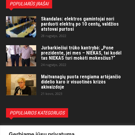
POPULIARŪS ĮRAŠAI
Skandalas: elektros gamintojai nori
parduoti elektrą po 10 centų, valdžios
atstovai purtosi
28 rugsėjo, 2022
Jurbarkiečiui trūko kantrybė: „Pone
prezidente, jei mes – NIEKAS, tai kodėl
tas NIEKAS turi mokėti mokesčius?“
24 rugsėjo, 2022
Maitvanagių puota rengiama artėjančio
didelio karo ir visuotinės krizės
akivaizdoje
21 kovo, 2023
POPULIARIOS KATEGORIJOS
Politika
3281
Gerbiame jūsų privatumą