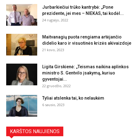
Jurbarkiečiui trūko kantrybė: „Pone
prezidente, jei mes – NIEKAS, tai kodėl...
24 rugsėjo, 2022
Maitvanagių puota rengiama artėjančio
didelio karo ir visuotinės krizės akivaizdoje
21 kovo, 2023
Ligita Girskienė: „Teismas naikina aplinkos
ministro S. Gentvilo įsakymą, kuriuo
gyventojai...
22 gruodžio, 2022
Tyliai atslenka tai, ko nelaukėm
6 sausio, 2023
KARŠTOS NAUJIENOS