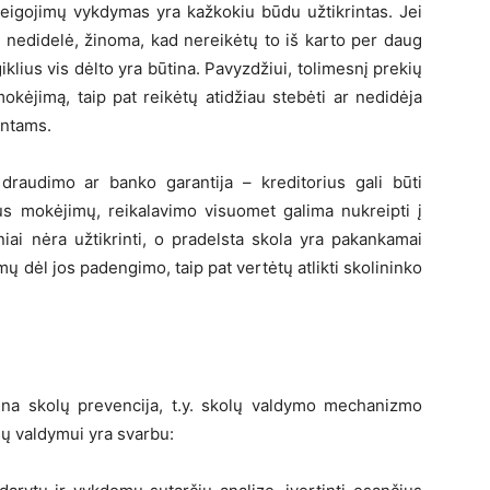
areigojimų vykdymas yra kažkokiu būdu užtikrintas. Jei
i nedidelė, žinoma, kad nereikėtų to iš karto per daug
giklius vis dėlto yra būtina. Pavyzdžiui, tolimesnį prekių
okėjimą, taip pat reikėtų atidžiau stebėti ar nedidėja
entams.
a draudimo ar banko garantija – kreditorius gali būti
us mokėjimų, reikalavimo visuomet galima nukreipti į
iniai nėra užtikrinti, o pradelsta skola yra pakankamai
ų dėl jos padengimo, taip pat vertėtų atlikti skolininko
ina skolų prevencija, t.y. skolų valdymo mechanizmo
ų valdymui yra svarbu: