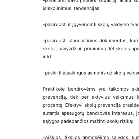
-įsivertinti savo įmonės situaciją, atlikti 
įsiskolinimus, tendencijas;
-pasiruošti ir įgyvendinti skolų valdymo tvar
-pasiruošti standartinius dokumentus, kuriu
skolai, pavyzdžiai, priminimą dėl skolos a
ir kt.;
-paskirti atsakingus asmenis už skolų vald
Praktikoje bendrovėms yra taikomos ski
prevenciją, tiek per aktyvius veiksmus j
procentą. Efektyvi skolų prevencija prasid
sutartis apsaugotų bendrovės interesus, jo
sąlygos padedančios mažinti skolų riziką:
-Aiškios, tikslios apmokėjimo sąlygos, kur