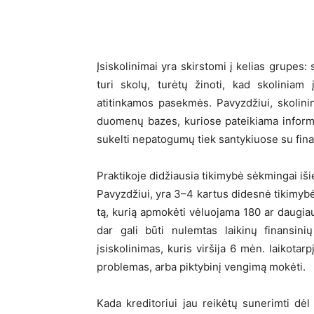
Įsiskolinimai yra skirstomi į kelias grupes: 
turi skolų, turėtų žinoti, kad skoliniam į
atitinkamos pasekmės. Pavyzdžiui, skolinink
duomenų bazes, kuriose pateikiama informac
sukelti nepatogumų tiek santykiuose su finan
Praktikoje didžiausia tikimybė sėkmingai išie
Pavyzdžiui, yra 3–4 kartus didesnė tikimybė 
tą, kurią apmokėti vėluojama 180 ar daugiau 
dar gali būti nulemtas laikinų finansin
įsiskolinimas, kuris viršija 6 mėn. laikotar
problemas, arba piktybinį vengimą mokėti.
Kada kreditoriui jau reikėtų sunerimti dė