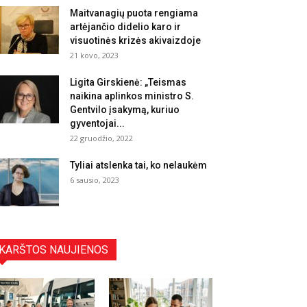
Maitvanagių puota rengiama
artėjančio didelio karo ir
visuotinės krizės akivaizdoje
21 kovo, 2023
Ligita Girskienė: „Teismas
naikina aplinkos ministro S.
Gentvilo įsakymą, kuriuo
gyventojai...
22 gruodžio, 2022
Tyliai atslenka tai, ko nelaukėm
6 sausio, 2023
KARŠTOS NAUJIENOS