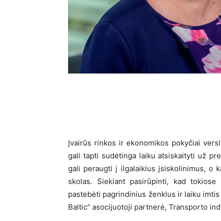
Įvairūs rinkos ir ekonomikos pokyčiai versl
gali tapti sudėtinga laiku atsiskaityti už p
gali peraugti į ilgalaikius įsiskolinimus, o
skolas. Siekiant pasirūpinti, kad tokiose
pastebėti pagrindinius ženklus ir laiku imti
Baltic“ asocijuotoji partnerė, Transporto i