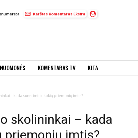
enumerata
Karštas Komentaras Ekstra
NUOMONĖS
KOMENTARAS TV
KITA
lininkai – kada sunerimti ir kokių priemonių imtis?
lo skolininkai – kada
ų priemonių imtis?