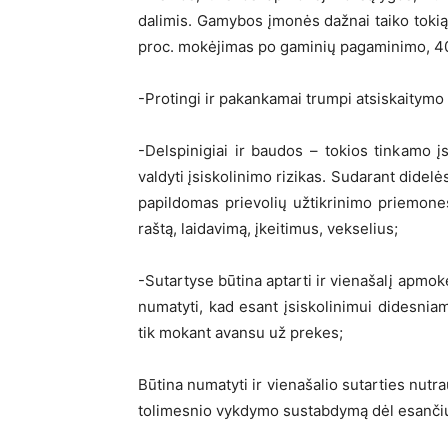
dalimis. Gamybos įmonės dažnai taiko toki
proc. mokėjimas po gaminių pagaminimo, 4
-Protingi ir pakankamai trumpi atsiskaitymo 
-Delspinigiai ir baudos – tokios tinkamo
valdyti įsiskolinimo rizikas. Sudarant didelė
papildomas prievolių užtikrinimo priemone
raštą, laidavimą, įkeitimus, vekselius;
-Sutartyse būtina aptarti ir vienašalį apmok
numatyti, kad esant įsiskolinimui didesnia
tik mokant avansu už prekes;
Būtina numatyti ir vienašalio sutarties nutr
tolimesnio vykdymo sustabdymą dėl esančių