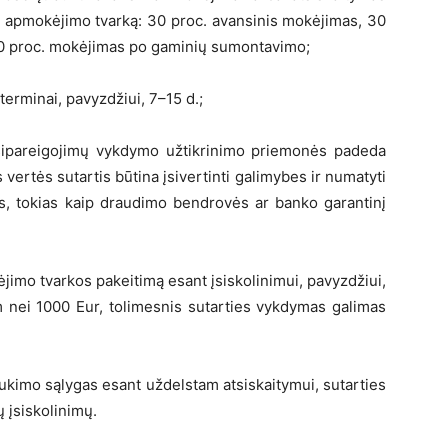
ą apmokėjimo tvarką: 30 proc. avansinis mokėjimas, 30
0 proc. mokėjimas po gaminių sumontavimo;
terminai, pavyzdžiui, 7–15 d.;
 įsipareigojimų vykdymo užtikrinimo priemonės padeda
s vertės sutartis būtina įsivertinti galimybes ir numatyti
s, tokias kaip draudimo bendrovės ar banko garantinį
ėjimo tvarkos pakeitimą esant įsiskolinimui, pavyzdžiui,
m nei 1000 Eur, tolimesnis sutarties vykdymas galimas
aukimo sąlygas esant uždelstam atsiskaitymui, sutarties
 įsiskolinimų.