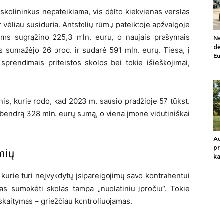
ų skolininkus nepateikiama, vis dėlto kiekvienas verslas
r vėliau susiduria. Antstolių rūmų pateiktoje apžvalgoje
ams sugrąžino 225,3 mln. eurų, o naujais prašymais
Ne
dė
s sumažėjo 26 proc. ir sudarė 591 mln. eurų. Tiesa, į
Eu
sprendimais priteistos skolos bei tokie išieškojimai,
nis, kurie rodo, kad 2023 m. sausio pradžioje 57 tūkst.
ž bendrą 328 mln. eurų sumą, o viena įmonė vidutiniškai
Au
pr
mių
ka
 kurie turi neįvykdytų įsipareigojimų savo kontrahentui
mas sumokėti skolas tampa „nuolatiniu įpročiu“. Tokie
siskaitymas – griežčiau kontroliuojamas.