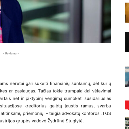
- Reklama -
ams neretai gali sukelti finansinių sunkumų, dėl kurių
rekes ar paslaugas. Tačiau tokie trumpalaikiai vėlavimai
 kartais net ir piktybinį vengimą sumokėti susidariusias
 situacijose kreditorius galėtų jaustis ramus, svarbu
s atitinkamų priemonių, – teigia advokatų kontoros „TGS
ndustrijos grupės vadovė Žydrūnė Stuglytė.