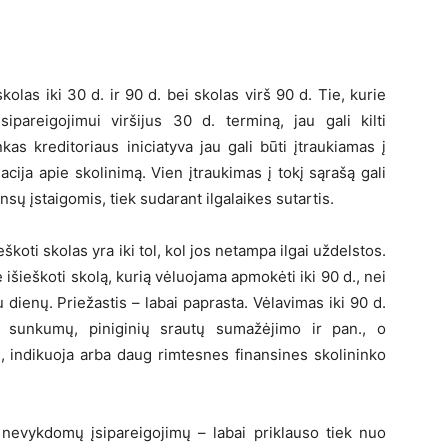
skolas iki 30 d. ir 90 d. bei skolas virš 90 d. Tie, kurie
sipareigojimui viršijus 30 d. terminą, jau gali kilti
as kreditoriaus iniciatyva jau gali būti įtraukiamas į
ija apie skolinimą. Vien įtraukimas į tokį sąrašą gali
sų įstaigomis, tiek sudarant ilgalaikes sutartis.
škoti skolas yra iki tol, kol jos netampa ilgai uždelstos.
išieškoti skolą, kurią vėluojama apmokėti iki 90 d., nei
dienų. Priežastis – labai paprasta. Vėlavimas iki 90 d.
ių sunkumų, piniginių srautų sumažėjimo ir pan., o
pį, indikuoja arba daug rimtesnes finansines skolininko
l nevykdomų įsipareigojimų – labai priklauso tiek nuo