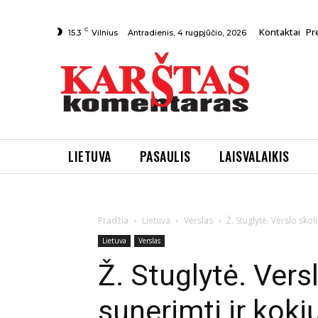
C
Kontaktai
Pr
Antradienis, 4 rugpjūčio, 2026
15.3
Vilnius
LIETUVA
PASAULIS
LAISVALAIKIS
Pradžia
Lietuva
Verslas
Ž. Stuglytė. Verslo sko
Lietuva
Verslas
Ž. Stuglytė. Vers
sunerimti ir koki