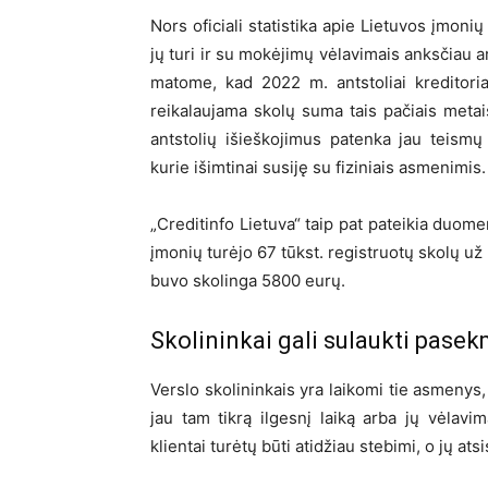
Nors oficiali statistika apie Lietuvos įmoni
jų turi ir su mokėjimų vėlavimais anksčiau a
matome, kad 2022 m. antstoliai kreditori
reikalaujama skolų suma tais pačiais metai
antstolių išieškojimus patenka jau teismų 
kurie išimtinai susiję su fiziniais asmenimis.
„Creditinfo Lietuva“ taip pat pateikia duome
įmonių turėjo 67 tūkst. registruotų skolų u
buvo skolinga 5800 eurų.
Skolininkai gali sulaukti pasek
Verslo skolininkais yra laikomi tie asmenys,
jau tam tikrą ilgesnį laiką arba jų vėlavi
klientai turėtų būti atidžiau stebimi, o jų at