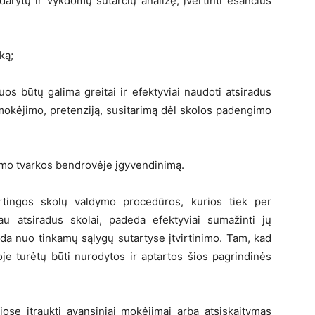
sudarytų ir vykdomų sutarčių analizę, įvertinti esančius
ką;
os būtų galima greitai ir efektyviai naudoti atsiradus
pmokėjimo, pretenziją, susitarimą dėl skolos padengimo
ymo tvarkos bendrovėje įgyvendinimą.
rtingos skolų valdymo procedūros, kurios tiek per
au atsiradus skolai, padeda efektyviai sumažinti jų
eda nuo tinkamų sąlygų sutartyse įtvirtinimo. Tam, kad
je turėtų būti nurodytos ir aptartos šios pagrindinės
iose įtraukti avansiniai mokėjimai arba atsiskaitymas