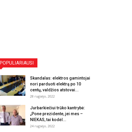
POPULIARIAUSI
Skandalas: elektros gamintojai
nori parduoti elektrą po 10
centų, valdžios atstovai...
28 rugsėjo, 2022
Jurbarkiečiui trūko kantrybė:
„Pone prezidente, jei mes –
NIEKAS, tai kodėl...
24 rugsėjo, 2022