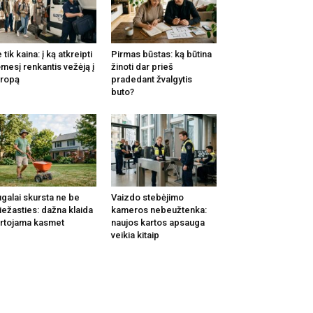
 tik kaina: į ką atkreipti
Pirmas būstas: ką būtina
mesį renkantis vežėją į
žinoti dar prieš
ropą
pradedant žvalgytis
buto?
galai skursta ne be
Vaizdo stebėjimo
iežasties: dažna klaida
kameros nebeužtenka:
rtojama kasmet
naujos kartos apsauga
veikia kitaip