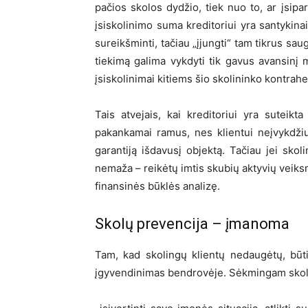
pačios skolos dydžio, tiek nuo to, ar įsip
įsiskolinimo suma kreditoriui yra santykina
sureikšminti, tačiau „įjungti“ tam tikrus sau
tiekimą galima vykdyti tik gavus avansinį m
įsiskolinimai kitiems šio skolininko kontrah
Tais atvejais, kai kreditoriui yra suteikt
pakankamai ramus, nes klientui neįvykdži
garantiją išdavusį objektą. Tačiau jei skol
nemaža – reikėtų imtis skubių aktyvių veiksm
finansinės būklės analizę.
Skolų prevencija – įmanoma
Tam, kad skolingų klientų nedaugėtų, būt
įgyvendinimas bendrovėje. Sėkmingam skol