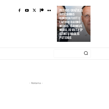
PETRAS GRAŽULIS
KVIEČIAMAS
KANDIDATUOTI Į
LAZDIJŲ RAJONO
MERUS: IŠRINKUS
MERU, JO VIETĄ EP
UŽIMTŲ NAGLIS
PUTEIKIS
- Reklama -