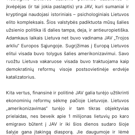
įkvėpėjas (ir tai jokia paslaptis) yra JAV, kuri sumaniai ir
kryptingai naudojasi istoriniais – psichologiniais Lietuvos
elito kompleksais. Šios valstybės padiktuota mūsų šalies
užsienio politika iš dalies tampa, deja, ir antieuropietiška.
Adamkaus laikais Lietuva net buvo vadinama JAV „Trojos
arkliu“ Europos Sąjungoje. Sugrįžimas į Europą Lietuvos
elitui visada buvo tolygus šalies amerikonizavimui. Savo
ruožtu Lietuva vakaruose visada buvo traktuojama kaip
demokratinių reformų visoje postsovietinėje erdvėje
katalizatorius.
Kita vertus, finansinė ir politinė JAV galia turėjo užtikrinti
ekonominių reformų sėkmę pačioje Lietuvoje. Lietuvos
„amerikonizavimas“ turėjo ir tam tikras objektyvias
prielaidas, nes beveik apie 1 milijonas lietuvių po karo
emigravo būtent į JAV ir iki šios dienos sudaro šioje
šalyje gana įtakingą diasporą. Jie daugumoje ir lėmė