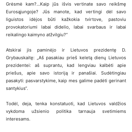
Grėsmė kam?…Kaip jūs išvis vertinate savo reikšmę
Eurosąjungoje? Jūs manote, kad vertingi dėl savo
liguistos idėjos būti kažkokia tvirtove, pastoviu
provokatoriumi labai didelio, labai svarbaus ir labai
reikalingo kaimyno atžvilgiu?“
Atskirai jis paminėjo ir Lietuvos prezidentę D.
Grybauskaitę: „Aš pasakiau prieš keletą dienų Lietuvos
prezidentei: aš suprantu, kad lengviau kalbėti apie
priešus, apie savo istoriją ir panašiai. Sudėtingiau
pasakyti: pasvarstykime, kaip mes galime padėti gerinant
santykius“.
Todėl, deja, tenka konstatuoti, kad Lietuvos valdžios
vykdoma užsienio politika tarnauja svetimiems
interesams.