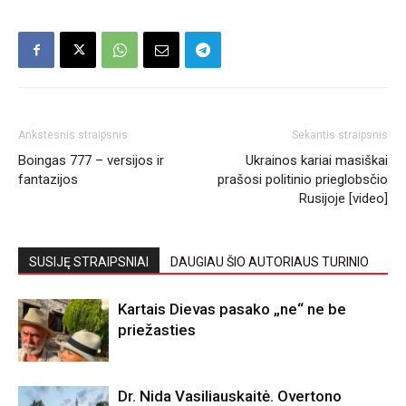
Ankstesnis straipsnis
Sekantis straipsnis
Boingas 777 – versijos ir
Ukrainos kariai masiškai
fantazijos
prašosi politinio prieglobsčio
Rusijoje [video]
SUSIJĘ STRAIPSNIAI
DAUGIAU ŠIO AUTORIAUS TURINIO
Kartais Dievas pasako „ne“ ne be
priežasties
Dr. Nida Vasiliauskaitė. Overtono