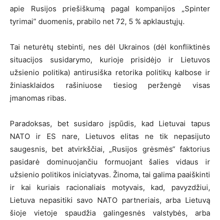
apie Rusijos priešiškumą pagal kompanijos „Spinter
tyrimai” duomenis, prabilo net 72, 5 % apklaustųjų.
Tai neturėtų stebinti, nes dėl Ukrainos (dėl konfliktinės
situacijos susidarymo, kurioje prisidėjo ir Lietuvos
užsienio politika) antirusiška retorika politikų kalbose ir
žiniasklaidos rašiniuose tiesiog peržengė visas
įmanomas ribas.
Paradoksas, bet susidaro įspūdis, kad Lietuvai tapus
NATO ir ES nare, Lietuvos elitas ne tik nepasijuto
saugesnis, bet atvirkščiai, „Rusijos grėsmės“ faktorius
pasidarė dominuojančiu formuojant šalies vidaus ir
užsienio politikos iniciatyvas. Žinoma, tai galima paaiškinti
ir kai kuriais racionaliais motyvais, kad, pavyzdžiui,
Lietuva nepasitiki savo NATO partneriais, arba Lietuvą
šioje vietoje spaudžia galingesnės valstybės, arba