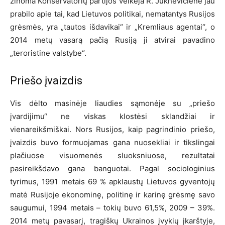
žinoma Konservatorių partijos veikėja R. Juknevičienė jau
prabilo apie tai, kad Lietuvos politikai, nematantys Rusijos
grėsmės, yra „tautos išdavikai“ ir „Kremliaus agentai“, o
2014 metų vasarą pačią Rusiją ji atvirai pavadino
„teroristine valstybe“.
Priešo įvaizdis
Vis dėlto masinėje liaudies sąmonėje su „priešo
įvardijimu“ ne viskas klostėsi sklandžiai ir
vienareikšmiškai. Nors Rusijos, kaip pagrindinio priešo,
įvaizdis buvo formuojamas gana nuosekliai ir tikslingai
plačiuose visuomenės sluoksniuose, rezultatai
pasireikšdavo gana banguotai. Pagal sociologinius
tyrimus, 1991 metais 69 % apklaustų Lietuvos gyventojų
matė Rusijoje ekonominę, politinę ir karinę grėsmę savo
saugumui, 1994 metais – tokių buvo 61,5%, 2009 – 39%.
2014 metų pavasarį, tragiškų Ukrainos įvykių įkarštyje,