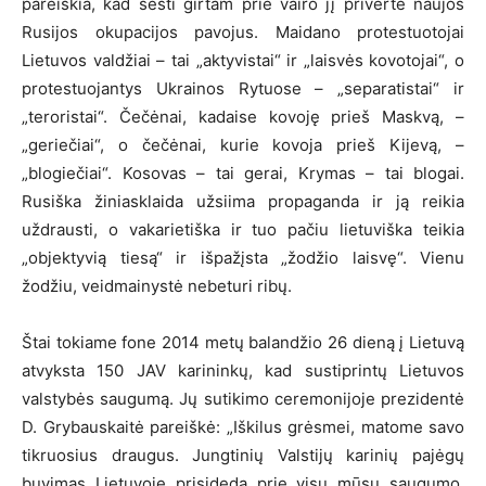
pareiškia, kad sėsti girtam prie vairo jį privertė naujos
Rusijos okupacijos pavojus. Maidano protestuotojai
Lietuvos valdžiai – tai „aktyvistai“ ir „laisvės kovotojai“, o
protestuojantys Ukrainos Rytuose – „separatistai“ ir
„teroristai“. Čečėnai, kadaise kovoję prieš Maskvą, –
„geriečiai“, o čečėnai, kurie kovoja prieš Kijevą, –
„blogiečiai“. Kosovas – tai gerai, Krymas – tai blogai.
Rusiška žiniasklaida užsiima propaganda ir ją reikia
uždrausti, o vakarietiška ir tuo pačiu lietuviška teikia
„objektyvią tiesą“ ir išpažįsta „žodžio laisvę“. Vienu
žodžiu, veidmainystė nebeturi ribų.
Štai tokiame fone 2014 metų balandžio 26 dieną į Lietuvą
atvyksta 150 JAV karininkų, kad sustiprintų Lietuvos
valstybės saugumą. Jų sutikimo ceremonijoje prezidentė
D. Grybauskaitė pareiškė: „Iškilus grėsmei, matome savo
tikruosius draugus. Jungtinių Valstijų karinių pajėgų
buvimas Lietuvoje prisideda prie visų mūsų saugumo,