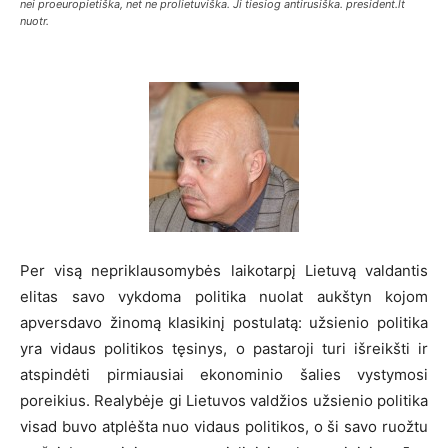
nei proeuropietiška, net ne prolietuviška. Ji tiesiog antirusiška. president.lt
nuotr.
Per visą nepriklausomybės laikotarpį Lietuvą valdantis
elitas savo vykdoma politika nuolat aukštyn kojom
apversdavo žinomą klasikinį postulatą: užsienio politika
yra vidaus politikos tęsinys, o pastaroji turi išreikšti ir
atspindėti pirmiausiai ekonominio šalies vystymosi
poreikius. Realybėje gi Lietuvos valdžios užsienio politika
visad buvo atplėšta nuo vidaus politikos, o ši savo ruožtu