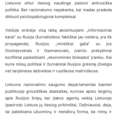
Lietuvos elitui tiesiog naudinga pastovi antirusiška
politika. Bet racionalumo nepakanka, kai madas pradeda
diktuoti psichopatologiniai kompleksai.
Viešoje erdvėje visą laiką akcentuojami „informaciniai
karai“ su Rusija (žurnalistikos faktiškai jau nebėra, yra tik
propaganda), Rusijos „minkštoji galia“ su jos
Dostojevskiais ir Gazmanovais, įvairūs prekybiniai
konfliktai paskelbiami „ekonominės blokados‘ įrankiu. Kai
kurie mūsų politikai ir žurnalistai Rusijos grėsmę įžvelgia
net tarybinėse dešrelėse ir rusiškose matrioškose.
Lietuvos nacionalinio saugumo departamentas kasmet
publikuoja griozdiškas ataskaitas, kuriose apstu teiginių
apie Rusijos šnipų bei įtakos agentų veiklą Lietuvoje
(pasirodo Lietuva jų tiesiog prikimšta). Dažniausiai, deja,
tai pateikiama užuominų ir metaforų forma, be rimtų ir