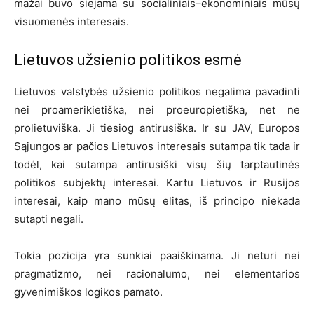
mažai buvo siejama su socialiniais–ekonominiais mūsų
visuomenės interesais.
Lietuvos užsienio politikos esmė
Lietuvos valstybės užsienio politikos negalima pavadinti
nei proamerikietiška, nei proeuropietiška, net ne
prolietuviška. Ji tiesiog antirusiška. Ir su JAV, Europos
Sąjungos ar pačios Lietuvos interesais sutampa tik tada ir
todėl, kai sutampa antirusiški visų šių tarptautinės
politikos subjektų interesai. Kartu Lietuvos ir Rusijos
interesai, kaip mano mūsų elitas, iš principo niekada
sutapti negali.
Tokia pozicija yra sunkiai paaiškinama. Ji neturi nei
pragmatizmo, nei racionalumo, nei elementarios
gyvenimiškos logikos pamato.