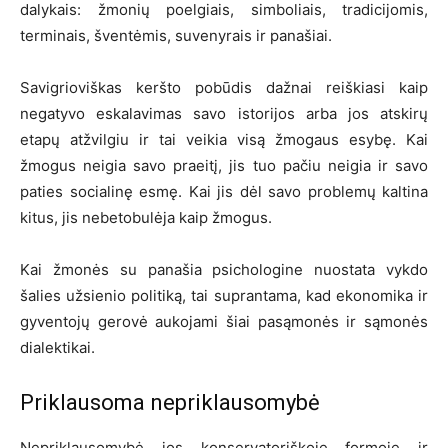
dalykais: žmonių poelgiais, simboliais, tradicijomis,
terminais, šventėmis, suvenyrais ir panašiai.
Savigrioviškas keršto pobūdis dažnai reiškiasi kaip
negatyvo eskalavimas savo istorijos arba jos atskirų
etapų atžvilgiu ir tai veikia visą žmogaus esybę. Kai
žmogus neigia savo praeitį, jis tuo pačiu neigia ir savo
paties socialinę esmę. Kai jis dėl savo problemų kaltina
kitus, jis nebetobulėja kaip žmogus.
Kai žmonės su panašia psichologine nuostata vykdo
šalies užsienio politiką, tai suprantama, kad ekonomika ir
gyventojų gerovė aukojami šiai pasąmonės ir sąmonės
dialektikai.
Priklausoma nepriklausomybė
Nepriklausomybė jos konservatoriškoje formoje ir