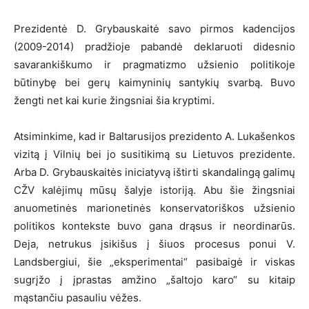
Prezidentė D. Grybauskaitė savo pirmos kadencijos
(2009-2014) pradžioje pabandė deklaruoti didesnio
savarankiškumo ir pragmatizmo užsienio politikoje
būtinybę bei gerų kaimyninių santykių svarbą. Buvo
žengti net kai kurie žingsniai šia kryptimi.
Atsiminkime, kad ir Baltarusijos prezidento A. Lukašenkos
vizitą į Vilnių bei jo susitikimą su Lietuvos prezidente.
Arba D. Grybauskaitės iniciatyvą ištirti skandalingą galimų
CŽV kalėjimų mūsų šalyje istoriją. Abu šie žingsniai
anuometinės marionetinės konservatoriškos užsienio
politikos kontekste buvo gana drąsus ir neordinarūs.
Deja, netrukus įsikišus į šiuos procesus ponui V.
Landsbergiui, šie „eksperimentai“ pasibaigė ir viskas
sugrįžo į įprastas amžino „šaltojo karo“ su kitaip
mąstančiu pasauliu vėžes.