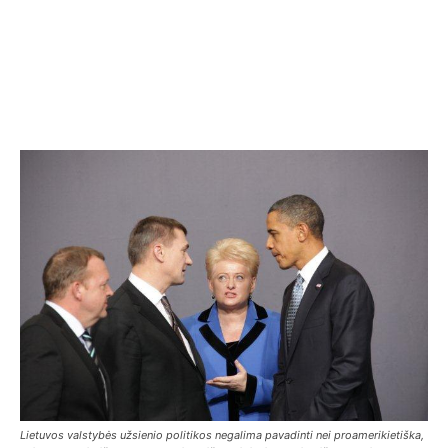
Lietuvos valstybės užsienio politikos negalima pavadinti nei proamerikietiška,