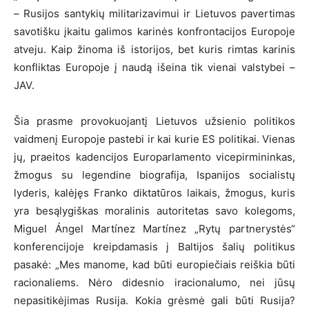
– Rusijos santykių militarizavimui ir Lietuvos pavertimas
savotišku įkaitu galimos karinės konfrontacijos Europoje
atveju. Kaip žinoma iš istorijos, bet kuris rimtas karinis
konfliktas Europoje į naudą išeina tik vienai valstybei –
JAV.
Šia prasme provokuojantį Lietuvos užsienio politikos
vaidmenį Europoje pastebi ir kai kurie ES politikai. Vienas
jų, praeitos kadencijos Europarlamento vicepirmininkas,
žmogus su legendine biografija, Ispanijos socialistų
lyderis, kalėjęs Franko diktatūros laikais, žmogus, kuris
yra besąlygiškas moralinis autoritetas savo kolegoms,
Miguel Ángel Martínez Martínez „Rytų partnerystės“
konferencijoje kreipdamasis į Baltijos šalių politikus
pasakė: „Mes manome, kad būti europiečiais reiškia būti
racionaliems. Nėro didesnio iracionalumo, nei jūsų
nepasitikėjimas Rusija. Kokia grėsmė gali būti Rusija?