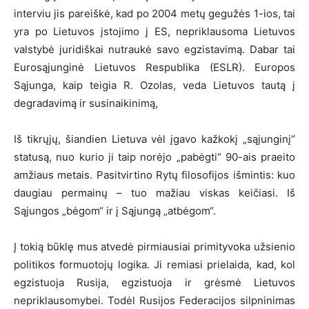
interviu jis pareiškė, kad po 2004 metų gegužės 1-ios, tai
yra po Lietuvos įstojimo į ES, nepriklausoma Lietuvos
valstybė juridiškai nutraukė savo egzistavimą. Dabar tai
Eurosąjunginė Lietuvos Respublika (ESLR). Europos
Sąjunga, kaip teigia R. Ozolas, veda Lietuvos tautą į
degradavimą ir susinaikinimą,
Iš tikrųjų, šiandien Lietuva vėl įgavo kažkokį „sąjunginį“
statusą, nuo kurio ji taip norėjo „pabėgti“ 90-ais praeito
amžiaus metais. Pasitvirtino Rytų filosofijos išmintis: kuo
daugiau permainų – tuo mažiau viskas keičiasi. Iš
Sąjungos „bėgom“ ir į Sąjungą „atbėgom“.
Į tokią būklę mus atvedė pirmiausiai primityvoka užsienio
politikos formuotojų logika. Ji remiasi prielaida, kad, kol
egzistuoja Rusija, egzistuoja ir grėsmė Lietuvos
nepriklausomybei. Todėl Rusijos Federacijos silpninimas