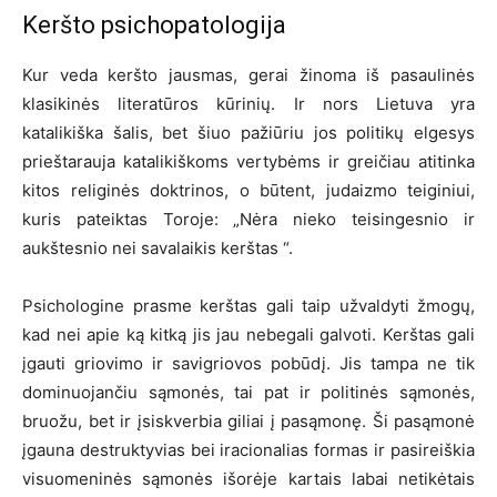
Keršto psichopatologija
Kur veda keršto jausmas, gerai žinoma iš pasaulinės
klasikinės literatūros kūrinių. Ir nors Lietuva yra
katalikiška šalis, bet šiuo pažiūriu jos politikų elgesys
prieštarauja katalikiškoms vertybėms ir greičiau atitinka
kitos religinės doktrinos, o būtent, judaizmo teiginiui,
kuris pateiktas Toroje: „Nėra nieko teisingesnio ir
aukštesnio nei savalaikis kerštas “.
Psichologine prasme kerštas gali taip užvaldyti žmogų,
kad nei apie ką kitką jis jau nebegali galvoti. Kerštas gali
įgauti griovimo ir savigriovos pobūdį. Jis tampa ne tik
dominuojančiu sąmonės, tai pat ir politinės sąmonės,
bruožu, bet ir įsiskverbia giliai į pasąmonę. Ši pasąmonė
įgauna destruktyvias bei iracionalias formas ir pasireiškia
visuomeninės sąmonės išorėje kartais labai netikėtais