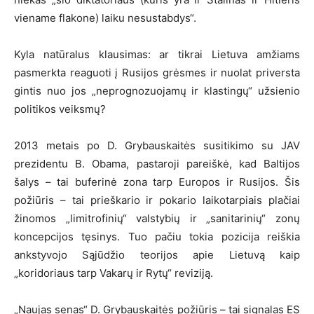
viename flakone) laiku nesustabdys“.
Kyla natūralus klausimas: ar tikrai Lietuva amžiams
pasmerkta reaguoti į Rusijos grėsmes ir nuolat priversta
gintis nuo jos „neprognozuojamų ir klastingų“ užsienio
politikos veiksmų?
2013 metais po D. Grybauskaitės susitikimo su JAV
prezidentu B. Obama, pastaroji pareiškė, kad Baltijos
šalys – tai buferinė zona tarp Europos ir Rusijos. Šis
požiūris – tai prieškario ir pokario laikotarpiais plačiai
žinomos „limitrofinių“ valstybių ir „sanitarinių“ zonų
koncepcijos tęsinys. Tuo pačiu tokia pozicija reiškia
ankstyvojo Sąjūdžio teorijos apie Lietuvą kaip
„koridoriaus tarp Vakarų ir Rytų“ reviziją.
„Naujas senas“ D. Grybauskaitės požiūris – tai signalas ES