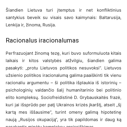
Šiandien Lietuva turi įtemptus ir net konfliktinius
santykius beveik su visais savo kaimynais: Baltarusija,
Lenkija ir, žinoma, Rusija.
Racionalus iracionalumas
Perfrazuojant žinomą tezę, kuri buvo suformuluota kitais
laikais ir kitos valstybės atžvilgiu, šiandien galima
pasakyti: „protu Lietuvos politikos nesuvoksi“. Lietuvos
užsienio politikos iracionalumą galima paaiškinti tik vienu
racionaliu argumentu – ši politika išplaukia iš istorinių –
psichologinių valdančio šalį humanitarinio bei politinio
elito kompleksų. Sociofreidistinė D. Grybauskaitės frazė,
kuri jai išsprūdo per patį Ukrainos krizės įkarštį, atseit „šį
kartą mes iššausime“, turint omeny galimą hipotetinę
naują „Rusijos okupaciją“, yra tik papildomas ir daug ką
pasakantis minėtų kompleksų apsireiškimas.