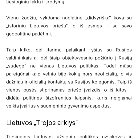
tiesioginių faktų ir įrodymų.
Vienu žodžiu, vykdoma nuolatinė „didvyriška“ kova su
„istoriniu Lietuvos priešu“, o iš esmės – su savo
geopolitine padėtimi.
Tarp kitko, dėl įtarimų palaikant ryšius su Rusijos
valdininkais ar dėl šiaip objektyvesnio požiūrio į Rusiją
„sudegė“ ne vienas Lietuvos politikas. Todėl mūsų
pareigūnai kaip velnio bijo kokių nors neoficialių, o vis
dažniau ir oficialių kontaktų su Rusijos kolegomis. Taip iš
vienos pusės stiprinamas priešo įvaizdis, o iš kitos –
didėja politinės šizofrenijos laipsnis, kuris neigiamai
veikia įvairius visuomeninio gyvenimo aspektus.
Lietuvos „Trojos arklys“
Tiesioginis Lietuvos užsienio politikos užsakovas ir