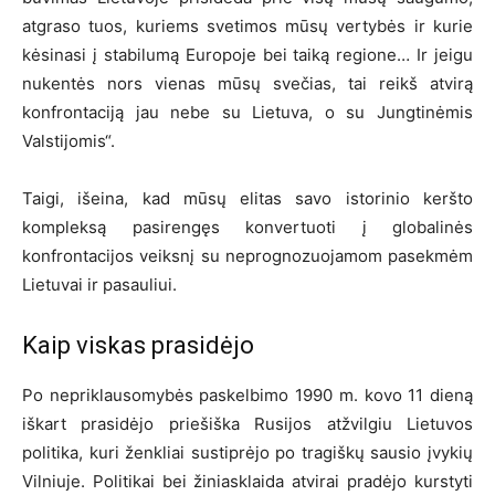
atgraso tuos, kuriems svetimos mūsų vertybės ir kurie
kėsinasi į stabilumą Europoje bei taiką regione… Ir jeigu
nukentės nors vienas mūsų svečias, tai reikš atvirą
konfrontaciją jau nebe su Lietuva, o su Jungtinėmis
Valstijomis“.
Taigi, išeina, kad mūsų elitas savo istorinio keršto
kompleksą pasirengęs konvertuoti į globalinės
konfrontacijos veiksnį su neprognozuojamom pasekmėm
Lietuvai ir pasauliui.
Kaip viskas prasidėjo
Po nepriklausomybės paskelbimo 1990 m. kovo 11 dieną
iškart prasidėjo priešiška Rusijos atžvilgiu Lietuvos
politika, kuri ženkliai sustiprėjo po tragiškų sausio įvykių
Vilniuje. Politikai bei žiniasklaida atvirai pradėjo kurstyti