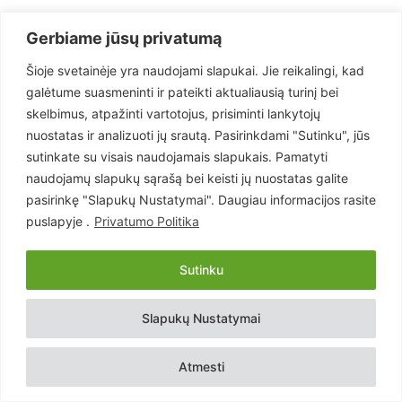
Gerbiame jūsų privatumą
Šioje svetainėje yra naudojami slapukai. Jie reikalingi, kad
galėtume suasmeninti ir pateikti aktualiausią turinį bei
skelbimus, atpažinti vartotojus, prisiminti lankytojų
nuostatas ir analizuoti jų srautą. Pasirinkdami "Sutinku", jūs
sutinkate su visais naudojamais slapukais. Pamatyti
naudojamų slapukų sąrašą bei keisti jų nuostatas galite
pasirinkę "Slapukų Nustatymai". Daugiau informacijos rasite
POPULIARIAUSI
puslapyje .
Privatumo Politika
Skandalas: elektros gamintojai nori
parduoti elektrą po 10 centų, valdžios
Sutinku
atstovai...
28 rugsėjo, 2022
Slapukų Nustatymai
Jurbarkiečiui trūko kantrybė: „Pone
prezidente, jei mes – NIEKAS, tai kodėl...
Atmesti
24 rugsėjo, 2022