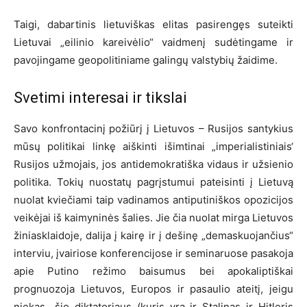
Taigi, dabartinis lietuviškas elitas pasirengęs suteikti
Lietuvai „eilinio kareivėlio“ vaidmenį sudėtingame ir
pavojingame geopolitiniame galingų valstybių žaidime.
Svetimi interesai ir tikslai
Savo konfrontacinį požiūrį į Lietuvos – Rusijos santykius
mūsų politikai linkę aiškinti išimtinai „imperialistiniais‘
Rusijos užmojais, jos antidemokratiška vidaus ir užsienio
politika. Tokių nuostatų pagrįstumui pateisinti į Lietuvą
nuolat kviečiami taip vadinamos antiputiniškos opozicijos
veikėjai iš kaimyninės šalies. Jie čia nuolat mirga Lietuvos
žiniasklaidoje, dalija į kairę ir į dešinę „demaskuojančius“
interviu, įvairiose konferencijose ir seminaruose pasakoja
apie Putino režimo baisumus bei apokaliptiškai
prognuozoja Lietuvos, Europos ir pasaulio ateitį, jeigu
niekas „šio diktatoriaus (kuris yra ir Stalinas ir Hitleris