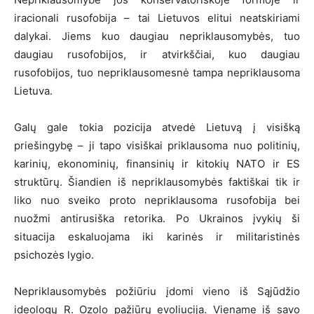
iracionali rusofobija – tai Lietuvos elitui neatskiriami
dalykai. Jiems kuo daugiau nepriklausomybės, tuo
daugiau rusofobijos, ir atvirkščiai, kuo daugiau
rusofobijos, tuo nepriklausomesnė tampa nepriklausoma
Lietuva.
Galų gale tokia pozicija atvedė Lietuvą į visišką
priešingybę – ji tapo visiškai priklausoma nuo politinių,
karinių, ekonominių, finansinių ir kitokių NATO ir ES
struktūrų. Šiandien iš nepriklausomybės faktiškai tik ir
liko nuo sveiko proto nepriklausoma rusofobija bei
nuožmi antirusiška retorika. Po Ukrainos įvykių ši
situacija eskaluojama iki karinės ir militaristinės
psichozės lygio.
Nepriklausomybės požiūriu įdomi vieno iš Sąjūdžio
ideologų R. Ozolo pažiūrų evoliucija. Viename iš savo