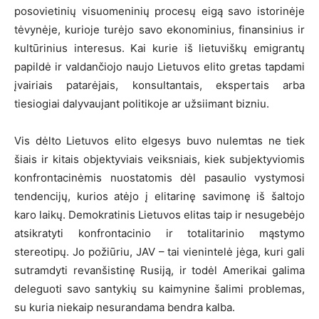
posovietinių visuomeninių procesų eigą savo istorinėje
tėvynėje, kurioje turėjo savo ekonominius, finansinius ir
kultūrinius interesus. Kai kurie iš lietuviškų emigrantų
papildė ir valdančiojo naujo Lietuvos elito gretas tapdami
įvairiais patarėjais, konsultantais, ekspertais arba
tiesiogiai dalyvaujant politikoje ar užsiimant bizniu.
Vis dėlto Lietuvos elito elgesys buvo nulemtas ne tiek
šiais ir kitais objektyviais veiksniais, kiek subjektyviomis
konfrontacinėmis nuostatomis dėl pasaulio vystymosi
tendencijų, kurios atėjo į elitarinę savimonę iš šaltojo
karo laikų. Demokratinis Lietuvos elitas taip ir nesugebėjo
atsikratyti konfrontacinio ir totalitarinio mąstymo
stereotipų. Jo požiūriu, JAV – tai vienintelė jėga, kuri gali
sutramdyti revanšistinę Rusiją, ir todėl Amerikai galima
deleguoti savo santykių su kaimynine šalimi problemas,
su kuria niekaip nesurandama bendra kalba.