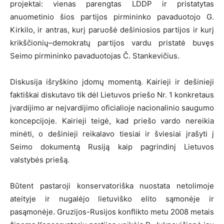
projektai: vienas parengtas LDDP ir pristatytas
anuometinio šios partijos pirmininko pavaduotojo G.
Kirkilo, ir antras, kurį paruošė dešiniosios partijos ir kurį
krikščionių–demokratų partijos vardu pristatė buvęs
Seimo pirmininko pavaduotojas Č. Stankevičius.
Diskusija išryškino įdomų momentą. Kairieji ir dešinieji
faktiškai diskutavo tik dėl Lietuvos priešo Nr. 1 konkretaus
įvardijimo ar neįvardijimo oficialioje nacionalinio saugumo
koncepcijoje. Kairieji teigė, kad priešo vardo nereikia
minėti, o dešinieji reikalavo tiesiai ir šviesiai įrašyti į
Seimo dokumentą Rusiją kaip pagrindinį Lietuvos
valstybės priešą.
Būtent pastaroji konservatoriška nuostata netolimoje
ateityje ir nugalėjo lietuviško elito sąmonėje ir
pasąmonėje. Gruzijos-Rusijos konflikto metu 2008 metais