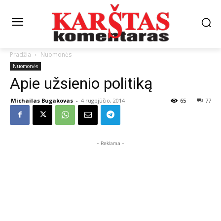
Pradžia
Nuomonės
Nuomonės
Apie užsienio politiką
Michailas Bugakovas
-
4 rugpjūčio, 2014
65
77
- Reklama -