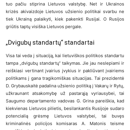
tuo pačiu stiprina Lietuvos valstybę. Net ir Ukrainos
krizės akivaizdoje Lietuvos užsienio politikai svarbu ne
tiek Ukrainą palaikyti, kiek pakenkti Rusijai. O Rusijos
griūtis taptų visiška Lietuvos pergale.
„Dvigubų standartų“ standartai
Visa tai veda į situaciją, kai lietuviškos politikos standartu
tampa „dvigubų standartų“ taikymas. Jie jau neslepiami ir
reiškiasi vertinant įvairius įvykius ir pakliūvant įvairiems
politikams į gana tragikomiškas situacijas. Tai prezidentė
D. Grybauskaitė padalina užsienio politiką į Vakarų ir Rytų,
užkraunant atsakomybę už pastarąją vyriausybei, tai
Saugumo departamento vadovas G. Grina pareiškia, kad
kiekvienas Lietuvos pilietis, besilankantis Rusijoje sudaro
potencialią grėsmę Lietuvos valstybei, tai buvęs
kriminalinės policijos komisaras A. Matonis teisme