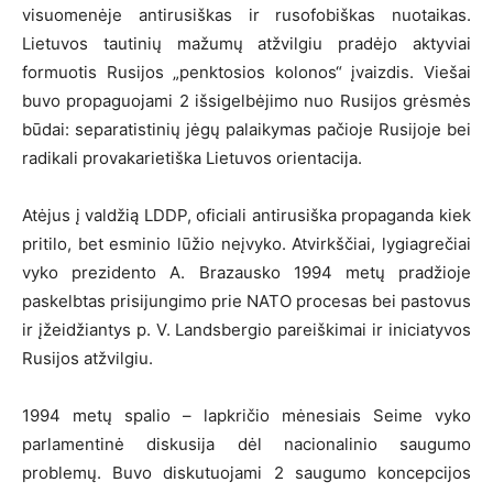
visuomenėje antirusiškas ir rusofobiškas nuotaikas.
Lietuvos tautinių mažumų atžvilgiu pradėjo aktyviai
formuotis Rusijos „penktosios kolonos“ įvaizdis. Viešai
buvo propaguojami 2 išsigelbėjimo nuo Rusijos grėsmės
būdai: separatistinių jėgų palaikymas pačioje Rusijoje bei
radikali provakarietiška Lietuvos orientacija.
Atėjus į valdžią LDDP, oficiali antirusiška propaganda kiek
pritilo, bet esminio lūžio neįvyko. Atvirkščiai, lygiagrečiai
vyko prezidento A. Brazausko 1994 metų pradžioje
paskelbtas prisijungimo prie NATO procesas bei pastovus
ir įžeidžiantys p. V. Landsbergio pareiškimai ir iniciatyvos
Rusijos atžvilgiu.
1994 metų spalio – lapkričio mėnesiais Seime vyko
parlamentinė diskusija dėl nacionalinio saugumo
problemų. Buvo diskutuojami 2 saugumo koncepcijos