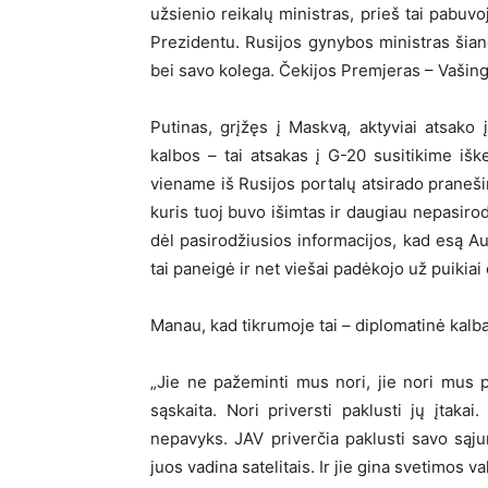
užsienio reikalų ministras, prieš tai pabuvo
Prezidentu. Rusijos gynybos ministras šiand
bei savo kolega. Čekijos Premjeras – Vašing
Putinas, grįžęs į Maskvą, aktyviai atsako 
kalbos – tai atsakas į G-20 susitikime išk
viename iš Rusijos portalų atsirado praneši
kuris tuoj buvo išimtas ir daugiau nepasiro
dėl pasirodžiusios informacijos, kad esą A
tai paneigė ir net viešai padėkojo už puikiai
Manau, kad tikrumoje tai – diplomatinė kalba
„Jie ne pažeminti mus nori, jie nori mus 
sąskaita. Nori priversti paklusti jų įtaka
nepavyks. JAV priverčia paklusti savo sąju
juos vadina satelitais. Ir jie gina svetimos 