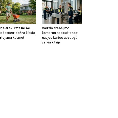
galai skursta ne be
Vaizdo stebėjimo
iežasties: dažna klaida
kameros nebeužtenka:
rtojama kasmet
naujos kartos apsauga
veikia kitaip