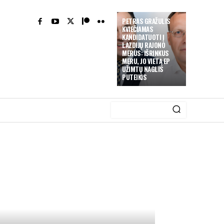
PETRAS GRAŽULIS
KVIEČIAMAS
KANDIDATUOTI Į
LAZDIJŲ RAJONO
MERUS: IŠRINKUS
MERU, JO VIETĄ EP
UŽIMTŲ NAGLIS
PUTEIKIS