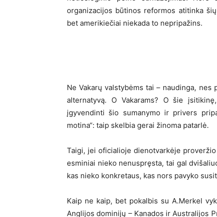
organizacijos būtinos reformos atitinka ši
bet amerikiečiai niekada to nepripažins.
Ne Vakarų valstybėms tai – naudinga, nes pa
alternatyvą. O Vakarams? O šie įsitikinę
įgyvendinti šio sumanymo ir privers pripaž
motina“: taip skelbia gerai žinoma patarlė.
Taigi, jei oficialioje dienotvarkėje proveržio
esminiai nieko nenuspręsta, tai gal dvišali
kas nieko konkretaus, kas nors pavyko susit
Kaip ne kaip, bet pokalbis su A.Merkel vyk
Anglijos dominijų – Kanados ir Australijos P