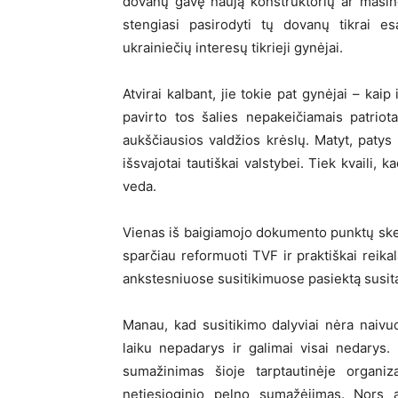
dovanų gavę naują konstruktorių ar mašinė
stengiasi pasirodyti tų dovanų tikrai es
ukrainiečių interesų tikrieji gynėjai.
Atvirai kalbant, jie tokie pat gynėjai – kai
pavirto tos šalies nepakeičiamais patrio
aukščiausios valdžios krėslų. Matyt, patys 
išsvajotai tautiškai valstybei. Tiek kvaili,
veda.
Vienas iš baigiamojo dokumento punktų skel
sparčiau reformuoti TVF ir praktiškai reika
ankstesniuose susitikimuose pasiektą susit
Manau, kad susitikimo dalyviai nėra naivuo
laiku nepadarys ir galimai visai nedarys.
sumažinimas šioje tarptautinėje organiz
netiesioginio pelno sumažėjimas. Nors 