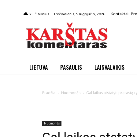
C
Kontaktai
Pr
Trečiadienis, 5 rugpjūčio, 2026
25
Vilnius
LIETUVA
PASAULIS
LAISVALAIKIS
Pradžia
Nuomonės
Gal laikas atstatyti prarastą 
Nuomonės