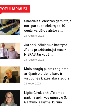
POPULIARIAUSI
Skandalas: elektros gamintojai
nori parduoti elektrą po 10
centų, valdžios atstovai...
28 rugsėjo, 2022
Jurbarkiečiui trūko kantrybė:
„Pone prezidente, jei mes –
NIEKAS, tai kodėl...
24 rugsėjo, 2022
Maitvanagių puota rengiama
artėjančio didelio karo ir
visuotinės krizės akivaizdoje
21 kovo, 2023
Ligita Girskienė: „Teismas
naikina aplinkos ministro S.
Gentvilo įsakymą, kuriuo