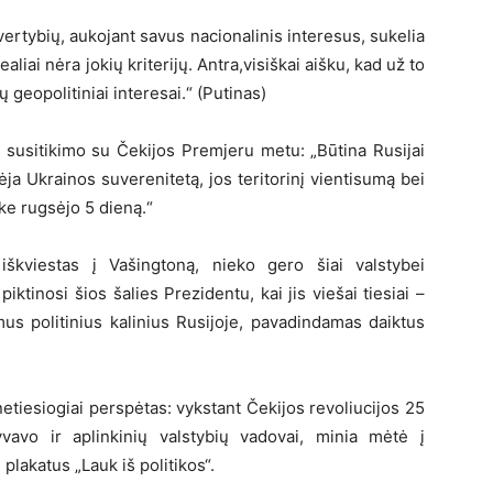
ertybių, aukojant savus nacionalinis interesus, sukelia
iai nėra jokių kriterijų. Antra,visiškai aišku, kad už to
 geopolitiniai interesai.“ (Putinas)
i susitikimo su Čekijos Premjeru metu: „Būtina Rusijai
inėja Ukrainos suverenitetą, jos teritorinį vientisumą bei
ke rugsėjo 5 dieną.“
škviestas į Vašingtoną, nieko gero šiai valstybei
iktinosi šios šalies Prezidentu, kai jis viešai tiesiai –
mus politinius kalinius Rusijoje, pavadindamas daiktus
tiesiogiai perspėtas: vykstant Čekijos revoliucijos 25
vavo ir aplinkinių valstybių vadovai, minia mėtė į
plakatus „Lauk iš politikos“.