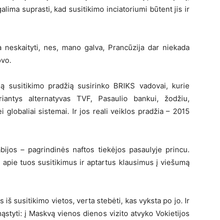
galima suprasti, kad susitikimo inciatoriumi būtent jis ir
 neskaityti, nes, mano galva, Prancūzija dar niekada
ovo.
lią susitikimo pradžią susirinko BRIKS vadovai, kurie
kuriantys alternatyvas TVF, Pasaulio bankui, žodžiu,
i globaliai sistemai. Ir jos reali veiklos pradžia – 2015
bijos – pagrindinės naftos tiekėjos pasaulyje princu.
, apie tuos susitikimus ir aptartus klausimus į viešumą
 iš susitikimo vietos, verta stebėti, kas vyksta po jo. Ir
ąstyti: į Maskvą vienos dienos vizito atvyko Vokietijos