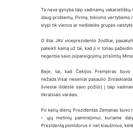
Ta neva gynyba taip vadinamų vakarietiškų v
daug problemų. Pirma, tokioms vertybėms real
slypi tik vienos ar nedidelės grupės valstybių
O štai JAV viceprezidento žodžiai, pasakyt
pateikti kainą už tai, kad ji ir toliau pažeid
negerbia savo įsipareigojimų prisiimtų Mins
Beje, tai, kad Čekijos Premjeras buvo i
nežada.Visai neseniai pasaulio žiniasklaida p
šviesiai išdėstė savo požiūrį į taip vadina
tikraisiais vardais.
Po kelių dienų Prezidentas Zemanas buvo ne
– ųjų metinių paminėjimui, kuriame daly
Prezidentą pomidorus ir net kiaušinius, kėlė 