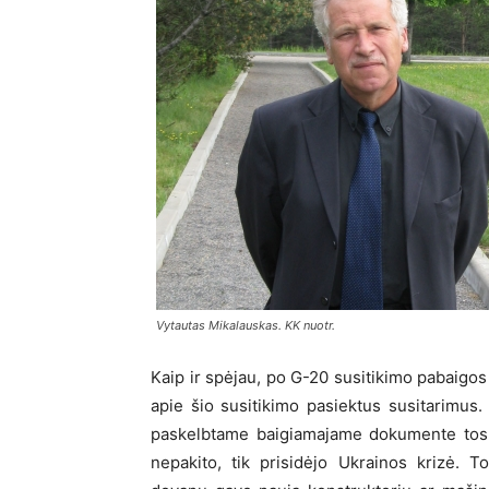
Vytautas Mikalauskas. KK nuotr.
Kaip ir spėjau, po G-20 susitikimo pabaigos 
apie šio susitikimo pasiektus susitarimus. 
paskelbtame baigiamajame dokumente tos p
nepakito, tik prisidėjo Ukrainos krizė. To