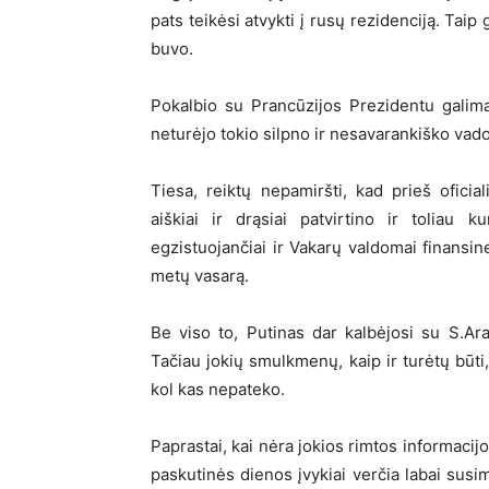
pats teikėsi atvykti į rusų rezidenciją. Taip 
buvo.
Pokalbio su Prancūzijos Prezidentu galima
neturėjo tokio silpno ir nesavarankiško vad
Tiesa, reiktų nepamiršti, kad prieš oficia
aiškiai ir drąsiai patvirtino ir toliau 
egzistuojančiai ir Vakarų valdomai finansine
metų vasarą.
Be viso to, Putinas dar kalbėjosi su S.Ara
Tačiau jokių smulkmenų, kaip ir turėtų būti
kol kas nepateko.
Paprastai, kai nėra jokios rimtos informacijos
paskutinės dienos įvykiai verčia labai susim