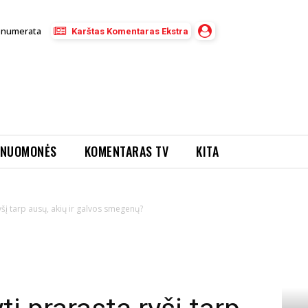
enumerata
Karštas Komentaras Ekstra
NUOMONĖS
KOMENTARAS TV
KITA
ryšį tarp ausų, akių ir galvos smegenų?