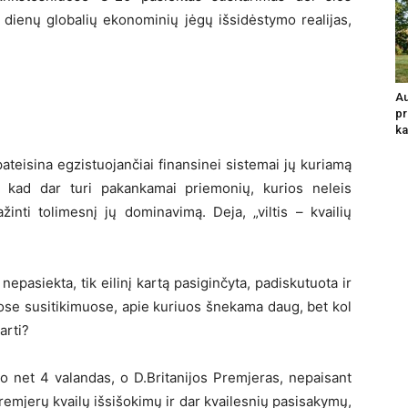
ų dienų globalių ekonominių jėgų išsidėstymo realijas,
Au
pr
ka
teisina egzistuojančiai finansinei sistemai jų kuriamą
, kad dar turi pakankamai priemonių, kurios neleis
inti tolimesnį jų dominavimą. Deja, „viltis – kvailių
 nepasiekta, tik eilinį kartą pasiginčyta, padiskutuota ir
uose susitikimuose, apie kuriuos šnekama daug, bet kol
arti?
o net 4 valandas, o D.Britanijos Premjeras, nepaisant
remjerų kvailų išsišokimų ir dar kvailesnių pasisakymų,