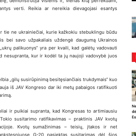
lę, demonstruoja visiems ir, vienas kitą perrėkdami,
antys verti. Reikia ar nereikia dievagojasi esantys
p ir tie ne ukrainiečiai, kurie kažkokiu stebuklingu būdu
tais bei savo užpakaliais uždengė daugumą Ukrainos
„ukrų palikuonys“ yra per kvaili, kad galėtų vadovauti
 kad nesupranta, kur ir kodėl ta jų naujoji vadovybė juos
bia „gilų susirūpinimą besitęsiančiais trukdymais“ kuo
lauja iš JAV Kongreso dar iki metų pabaigos ratifikuoti
arimą.
Ne
liai ir puikiai supranta, kad Kongresas to artimiausiu
dė
Eu
 Tokio susitarimo ratifikavimas – praktinis JAV kvotų
acijoje. Kvotų sumažinimas – teisių, įtakos ir net
ankstesniuose G-20 pasiektas susitarimas dėl šios