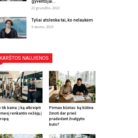
gyventojai...
22 gruodžio, 2022
Tyliai atslenka tai, ko nelaukėm
6 sausio, 2023
KARŠTOS NAUJIENOS
 tik kaina: į ką atkreipti
Pirmas būstas: ką būtina
mesį renkantis vežėją į
žinoti dar prieš
ropą
pradedant žvalgytis
buto?