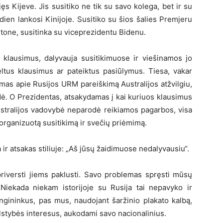
jęs Kijeve. Jis susitiko ne tik su savo kolega, bet ir su
ien lankosi Kinijoje. Susitiko su šios šalies Premjeru
tone, susitinka su viceprezidentu Bidenu.
į klausimus, dalyvauja susitikimuose ir viešinamos jo
eltus klausimus ar pateiktus pasiūlymus. Tiesa, vakar
mas apie Rusijos URM pareiškimą Australijos atžvilgiu,
dė. O Prezidentas, atsakydamas į kai kuriuos klausimus
ustralijos vadovybė neparodė reikiamos pagarbos, visa
 organizuotą susitikimą ir svečių priėmimą.
 ir atsakas stiliuje: „Aš jūsų žaidimuose nedalyvausiu“.
priversti jiems paklusti. Savo problemas spręsti mūsų
i. Niekada niekam istorijoje su Rusija tai nepavyko ir
ngininkus, pas mus, naudojant šaržinio plakato kalbą,
valstybės interesus, aukodami savo nacionalinius.