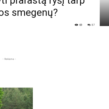
ti prarastą ryšį tarp
lvos smegenų?
69
87
- Reklama -