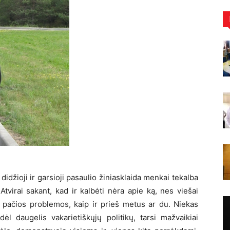
didžioji ir garsioji pasaulio žiniasklaida menkai tekalba
Atvirai sakant, kad ir kalbėti nėra apie ką, nes viešai
ačios problemos, kaip ir prieš metus ar du. Niekas
dėl daugelis vakarietiškųjų politikų, tarsi mažvaikiai