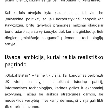
politinio elito, lobistinės galios ir tarptautinių ryšių tinklų.
Kai kuriais atvejais kyla klausimas: ar tai vis dar
„valstybinė politika“, ar jau korporatyvinė geopolitika?
Pavyzdžiui, britų gynybos pramonės milžinai glaudžiai
bendradarbiauja su vyriausybe tiek kuriant ginkluotę, tiek
diegiant „minkštojo saugumo“ priemones technologijų
srityje.
Išvada: ambicija, kuriai reikia realistiško
pagrindo
„Global Britain“ – tai ne tik vizija. Tai bandymas perbrėžti
JK vietą pasaulyje, pasitelkiant istorinę patirtį,
informacines technologijas, karines galias ir ekonominį
aktyvumą. Tačiau be aiškios strateginės darnos, be
nuoseklios vertybių ir veiksmų dermės, ši vizija gali likti
tik retoriniu lozungu.