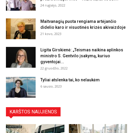
24 rugsėjo, 2022
Maitvanagių puota rengiama artėjančio
didelio karo ir visuotinės krizės akivaizdoje
21 kovo, 2023
Ligita Girskienė: „Teismas naikina aplinkos
ministro S. Gentvilo įsakymą, kuriuo
gyventojai...
22 gruodžio, 2022
Tyliai atslenka tai, ko nelaukėm
6 sausio, 2023
KARŠTOS NAUJIENOS