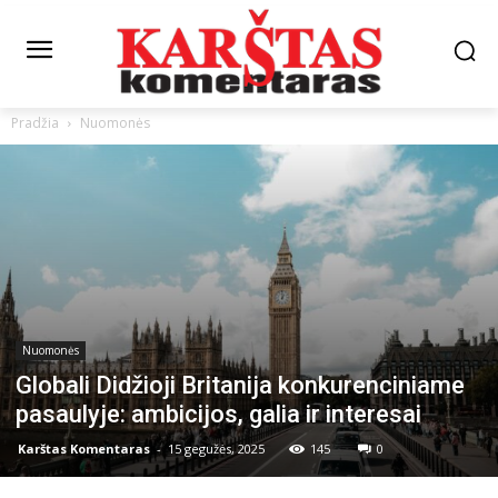
Pradžia
Nuomonės
Nuomonės
Globali Didžioji Britanija konkurenciniame
pasaulyje: ambicijos, galia ir interesai
Karštas Komentaras
-
15 gegužės, 2025
145
0