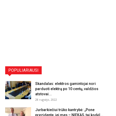
POPULIARIAUSI
Skandalas: elektros gamintojai nori
parduoti elektrą po 10 centų, valdžios
atstovai...
28 rugsėjo, 2022
Jurbarkiečiui trūko kantrybė: „Pone
prezidente, jei mes – NIEKAS, tai kodėl...