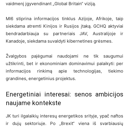
vaidmenį įgyvendinant „Global Britain“ viziją.
MI6 stiprina informacijos tinklus Azijoje, Afrikoje, taip
siekdama atremti Kinijos ir Rusijos įtaką. GCHQ aktyviai
bendradarbiauja su partneriais JAV, Australijoje ir
Kanadoje, siekdama suvaldyti kibernetines grėsmes.
Žvalgybos pajėgumai naudojami ne tik saugumui
užtikrinti, bet ir ekonominiam dominavimui palaikyti: per
informacijos rinkimą apie technologijas, tiekimo
grandines, energetinius projektus.
Energetiniai interesai: senos ambicijos
naujame kontekste
JK turi ilgalaikių interesų energetikos srityje, ypač naftos
ir dujų sektoriuje. Po „Brexit“ viena iš svarbiausių