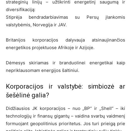
strateginių linijų – užtikrinti energetinį saugumą ir
diversifikaciją:
Stiprėja bendradarbiavimas su Persų įlankomis
valstybėmis, Norvegija ir JAV.
Britanijos korporacijos dalyvauja atsinaujinančios
energetikos projektuose Afrikoje ir Azijoje.
Dėmesys skiriamas ir branduolinei energetikai kaip
nepriklausomam energijos šaltiniui.
Korporacijos ir valstybė: simbiozė ar
šešėlinė galia?
Didžiausios JK korporacijos – nuo „BP“ ir „Shell“ – iki
technologijų ir finansų gigantų – vaidina svarbų vaidmenį
formuojant geopolitinius prioritetus. Jos turi prieigą prie