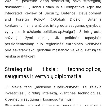
2021 m. paskelbė vieną svarbiausių savo strateginių
dokumentų – „Global Britain in a Competitive Age: the
Integrated Review of Security, Defence, Development
and Foreign Policy“ („Globali Didžioji Britanija
konkurenciniame amžiuje: integruota saugumo, gynybos,
vystymosi ir užsienio politikos apžvalga“) . Ši integruota
apžvalga žymi esminį JK politinės tapatybės
persiorientavimą: nuo regioninės europinės valstybės
prie savarankiško, globaliai mąstančio veikėjo. Bet ką tai
reiškia praktikoje?
Strateginiai tikslai: technologijos,
saugumas ir vertybių diplomatija
JK siekia tapti „moksline supervalstybe“. Tai reiškia
investicijas į dirbtinį intelektą, kvantines technologijas,
kibernetinį saugumą ir kosmoso tyrimus.
Strategijoje taip pat numatytas geopolitinis „posūkis į