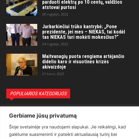
parduoti elektrą po 10 centų, valdžios
atstovai purtosi
28 rugsėjo, 2022
Jurbarkiečiui trūko kantrybė: „Pone
prezidente, jei mes – NIEKAS, tai kodėl
tas NIEKAS turi mokėti mokesčius?“
24 rugsėjo, 2022
Maitvanagių puota rengiama artėjančio
didelio karo ir visuotinės krizės
akivaizdoje
21 kovo, 2023
POPULIARIOS KATEGORIJOS
Politika
3281
Gerbiame jūsų privatumą
Nuomonės
2174
Šioje svetainėje yra naudojami slapukai. Jie reikalingi, kad
Teisėsauga
1497
galėtume suasmeninti ir pateikti aktualiausią turinį bei
Aktualu
1373