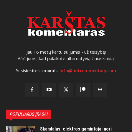
Jau 16 metų kartu su jumis - už teisybę!
Ačiū jums, kad palaikote alternatyvią žiniasklaidą!
Susisiekite su mumis:
info@hotcommentary.com
POPULIARŪS ĮRAŠAI
Skandalas: elektros gamintojai nori