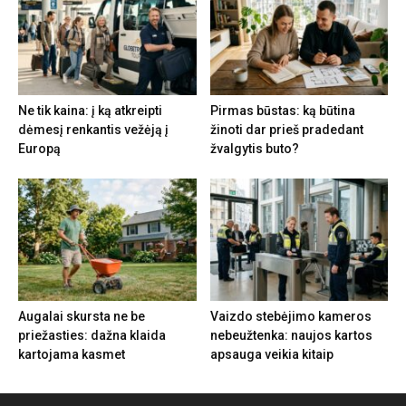
Ne tik kaina: į ką atkreipti
Pirmas būstas: ką būtina
dėmesį renkantis vežėją į
žinoti dar prieš pradedant
Europą
žvalgytis buto?
Augalai skursta ne be
Vaizdo stebėjimo kameros
priežasties: dažna klaida
nebeužtenka: naujos kartos
kartojama kasmet
apsauga veikia kitaip