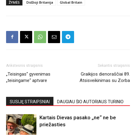
ŽYMĖS
Didžioji Britanija
Global Britain
Ankstesnis straipsnis
Sekantis straipsnis
„Teisingas“ gyvenimas
Graikijos dienoraščiai 89.
„teisingame“ aptvare
Atsisveikinimas su Zorba
SUSIJĘ STRAIPSNIAI
DAUGIAU ŠIO AUTORIAUS TURINIO
Kartais Dievas pasako „ne“ ne be
priežasties