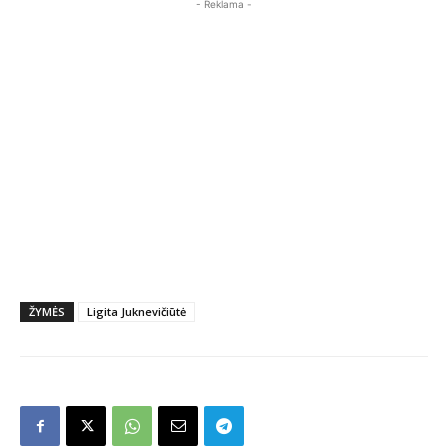
- Reklama -
ŽYMĖS
Ligita Juknevičiūtė