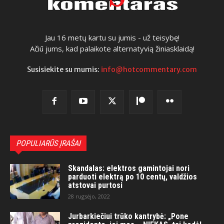
Jau 16 metų kartu su jumis - už teisybę!
Ačiū jums, kad palaikote alternatyvią žiniasklaidą!
Susisiekite su mumis:
info@hotcommentary.com
POPULIARŪS ĮRAŠAI
Skandalas: elektros gamintojai nori
parduoti elektrą po 10 centų, valdžios
atstovai purtosi
28 rugsėjo, 2022
Jurbarkiečiui trūko kantrybė: „Pone