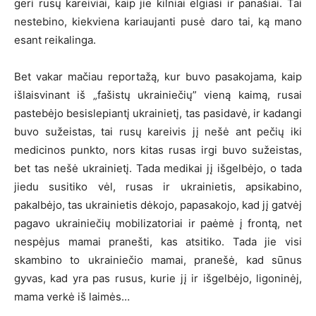
geri rusų kareiviai, kaip jie kilniai elgiasi ir panašiai. Tai
nestebino, kiekviena kariaujanti pusė daro tai, ką mano
esant reikalinga.
Bet vakar mačiau reportažą, kur buvo pasakojama, kaip
išlaisvinant iš „fašistų ukrainiečių” vieną kaimą, rusai
pastebėjo besislepiantį ukrainietį, tas pasidavė, ir kadangi
buvo sužeistas, tai rusų kareivis jį nešė ant pečių iki
medicinos punkto, nors kitas rusas irgi buvo sužeistas,
bet tas nešė ukrainietį. Tada medikai jį išgelbėjo, o tada
jiedu susitiko vėl, rusas ir ukrainietis, apsikabino,
pakalbėjo, tas ukrainietis dėkojo, papasakojo, kad jį gatvėj
pagavo ukrainiečių mobilizatoriai ir paėmė į frontą, net
nespėjus mamai pranešti, kas atsitiko. Tada jie visi
skambino to ukrainiečio mamai, pranešė, kad sūnus
gyvas, kad yra pas rusus, kurie jį ir išgelbėjo, ligoninėj,
mama verkė iš laimės…