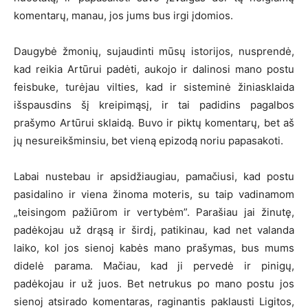
komentarų, manau, jos jums bus irgi įdomios.
Daugybė žmonių, sujaudinti mūsų istorijos, nusprendė,
kad reikia Artūrui padėti, aukojo ir dalinosi mano postu
feisbuke, turėjau vilties, kad ir sisteminė žiniasklaida
išspausdins šį kreipimąsį, ir tai padidins pagalbos
prašymo Artūrui sklaidą. Buvo ir piktų komentarų, bet aš
jų nesureikšminsiu, bet vieną epizodą noriu papasakoti.
Labai nustebau ir apsidžiaugiau, pamačiusi, kad postu
pasidalino ir viena žinoma moteris, su taip vadinamom
„teisingom pažiūrom ir vertybėm”. Parašiau jai žinutę,
padėkojau už drąsą ir širdį, patikinau, kad net valanda
laiko, kol jos sienoj kabės mano prašymas, bus mums
didelė parama. Mačiau, kad ji pervedė ir pinigų,
padėkojau ir už juos. Bet netrukus po mano postu jos
sienoj atsirado komentaras, raginantis paklausti Ligitos,