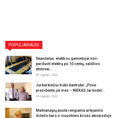
POPULIARIAUSI
Skandalas: elektros gamintojai nori
parduoti elektrą po 10 centų, valdžios
atstovai...
28 rugsėjo, 2022
Jurbarkiečiui trūko kantrybė: „Pone
prezidente, jei mes – NIEKAS, tai kodėl...
24 rugsėjo, 2022
Maitvanagių puota rengiama artėjančio
didelio karo ir visuotinės krizės akivaizdoje