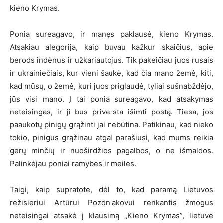
kieno Krymas.
Ponia sureagavo, ir manęs paklausė, kieno Krymas.
Atsakiau alegorija, kaip buvau kažkur skaičius, apie
berods indėnus ir užkariautojus. Tik pakeičiau juos rusais
ir ukrainiečiais, kur vieni šaukė, kad čia mano žemė, kiti,
kad mūsų, o žemė, kuri juos priglaudė, tyliai sušnabždėjo,
jūs visi mano. Į tai ponia sureagavo, kad atsakymas
neteisingas, ir ji bus priversta išimti postą. Tiesa, jos
paaukotų pinigų grąžinti jai nebūtina. Patikinau, kad nieko
tokio, pinigus grąžinau atgal parašiusi, kad mums reikia
gerų minčių ir nuoširdžios pagalbos, o ne išmaldos.
Palinkėjau poniai ramybės ir meilės.
Taigi, kaip supratote, dėl to, kad paramą Lietuvos
režisieriui Artūrui Pozdniakovui renkantis žmogus
neteisingai atsakė į klausimą „Kieno Krymas”, lietuvė