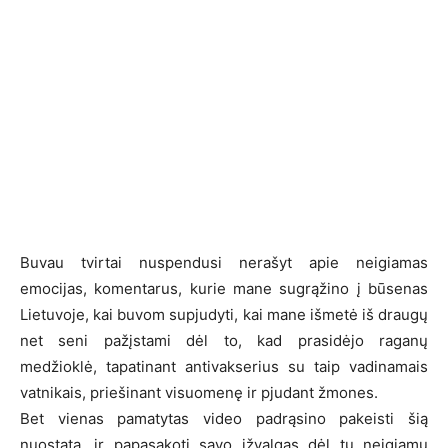
Buvau tvirtai nuspendusi nerašyt apie neigiamas
emocijas, komentarus, kurie mane sugrąžino į būsenas
Lietuvoje, kai buvom supjudyti, kai mane išmetė iš draugų
net seni pažįstami dėl to, kad prasidėjo raganų
medžioklė, tapatinant antivakserius su taip vadinamais
vatnikais, priešinant visuomenę ir pjudant žmones.
Bet vienas pamatytas video padrąsino pakeisti šią
nuostatą, ir papasakoti savo įžvalgas dėl tų neigiamų