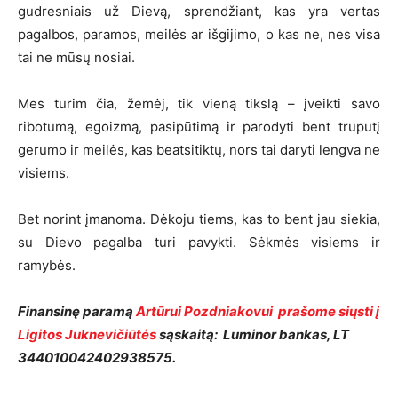
gudresniais už Dievą, sprendžiant, kas yra vertas
pagalbos, paramos, meilės ar išgijimo, o kas ne, nes visa
tai ne mūsų nosiai.
Mes turim čia, žemėj, tik vieną tikslą – įveikti savo
ribotumą, egoizmą, pasipūtimą ir parodyti bent truputį
gerumo ir meilės, kas beatsitiktų, nors tai daryti lengva ne
visiems.
Bet norint įmanoma. Dėkoju tiems, kas to bent jau siekia,
su Dievo pagalba turi pavykti. Sėkmės visiems ir
ramybės.
Finansinę paramą
Artūrui Pozdniakovui prašome siųsti į
Ligitos Juknevičiūtės
sąskaitą: Luminor bankas, LT
344010042402938575.