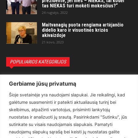
prezidente, jei mes – NIEKAS, tai kodėl
tas NIEKAS turi mokėti mokesčius?“
24 rugsėjo, 2022
Maitvanagių puota rengiama artėjančio
didelio karo ir visuotinės krizės
akivaizdoje
21 kovo, 2023
POPULIARIOS KATEGORIJOS
Politika
3281
Gerbiame jūsų privatumą
Nuomonės
2174
Šioje svetainėje yra naudojami slapukai. Jie reikalingi, kad
Teisėsauga
1497
galėtume suasmeninti ir pateikti aktualiausią turinį bei
Aktualu
1373
skelbimus, atpažinti vartotojus, prisiminti lankytojų
Lietuva
619
nuostatas ir analizuoti jų srautą. Pasirinkdami "Sutinku", jūs
sutinkate su visais naudojamais slapukais. Pamatyti
Pasaulis
560
naudojamų slapukų sąrašą bei keisti jų nuostatas galite
Статьи на русском
282