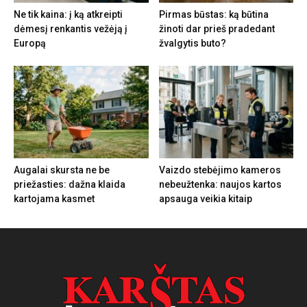
Ne tik kaina: į ką atkreipti
Pirmas būstas: ką būtina
dėmesį renkantis vežėją į
žinoti dar prieš pradedant
Europą
žvalgytis buto?
Augalai skursta ne be
Vaizdo stebėjimo kameros
priežasties: dažna klaida
nebeužtenka: naujos kartos
kartojama kasmet
apsauga veikia kitaip