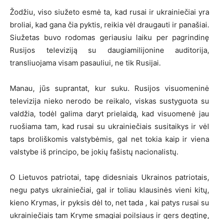
Žodžiu, viso siužeto esmė ta, kad rusai ir ukrainiečiai yra
broliai, kad gana čia pyktis, reikia vėl draugauti ir panašiai.
Siužetas buvo rodomas geriausiu laiku per pagrindinę
Rusijos televiziją su daugiamilijonine auditorija,
transliuojama visam pasauliui, ne tik Rusijai.
Manau, jūs suprantat, kur suku. Rusijos visuomeninė
televizija nieko nerodo be reikalo, viskas sustyguota su
valdžia, todėl galima daryt prielaidą, kad visuomenė jau
ruošiama tam, kad rusai su ukrainiečiais susitaikys ir vėl
taps broliškomis valstybėmis, gal net tokia kaip ir viena
valstybe iš principo, be jokių fašistų nacionalistų.
O Lietuvos patriotai, tapę didesniais Ukrainos patriotais,
negu patys ukrainiečiai, gal ir toliau klausinės vieni kitų,
kieno Krymas, ir pyksis dėl to, net tada , kai patys rusai su
ukrainiečiais tam Kryme smagiai poilsiaus ir gers degtinę,