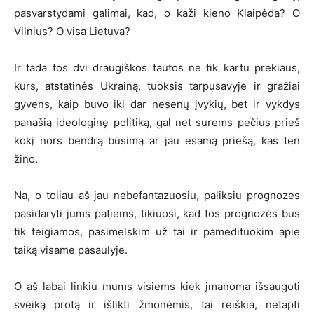
pasvarstydami galimai, kad, o kaži kieno Klaipėda? O
Vilnius? O visa Lietuva?
Ir tada tos dvi draugiškos tautos ne tik kartu prekiaus,
kurs, atstatinės Ukrainą, tuoksis tarpusavyje ir gražiai
gyvens, kaip buvo iki dar nesenų įvykių, bet ir vykdys
panašią ideologinę politiką, gal net surems pečius prieš
kokį nors bendrą būsimą ar jau esamą priešą, kas ten
žino.
Na, o toliau aš jau nebefantazuosiu, paliksiu prognozes
pasidaryti jums patiems, tikiuosi, kad tos prognozės bus
tik teigiamos, pasimelskim už tai ir pamedituokim apie
taiką visame pasaulyje.
O aš labai linkiu mums visiems kiek įmanoma išsaugoti
sveiką protą ir išlikti žmonėmis, tai reiškia, netapti