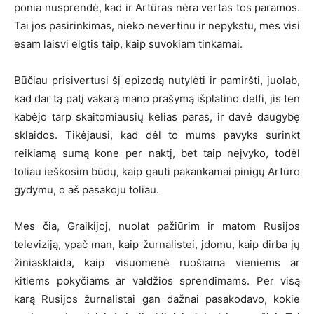
ponia nusprendė, kad ir Artūras nėra vertas tos paramos.
Tai jos pasirinkimas, nieko nevertinu ir nepykstu, mes visi
esam laisvi elgtis taip, kaip suvokiam tinkamai.
Būčiau prisivertusi šį epizodą nutylėti ir pamiršti, juolab,
kad dar tą patį vakarą mano prašymą išplatino delfi, jis ten
kabėjo tarp skaitomiausių kelias paras, ir davė daugybę
sklaidos. Tikėjausi, kad dėl to mums pavyks surinkt
reikiamą sumą kone per naktį, bet taip neįvyko, todėl
toliau ieškosim būdų, kaip gauti pakankamai pinigų Artūro
gydymu, o aš pasakoju toliau.
Mes čia, Graikijoj, nuolat pažiūrim ir matom Rusijos
televiziją, ypač man, kaip žurnalistei, įdomu, kaip dirba jų
žiniasklaida, kaip visuomenė ruošiama vieniems ar
kitiems pokyčiams ar valdžios sprendimams. Per visą
karą Rusijos žurnalistai gan dažnai pasakodavo, kokie