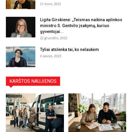
21 kovo, 2023
Ligita Girskienė: „Teismas naikina aplinkos
ministro S. Gentvilo įsakymą, kuriuo
gyventojai...
22 gruodžio, 2022
Tyliai atslenka tai, ko nelaukėm
6 sausio, 2023
KARŠTOS NAUJIENOS