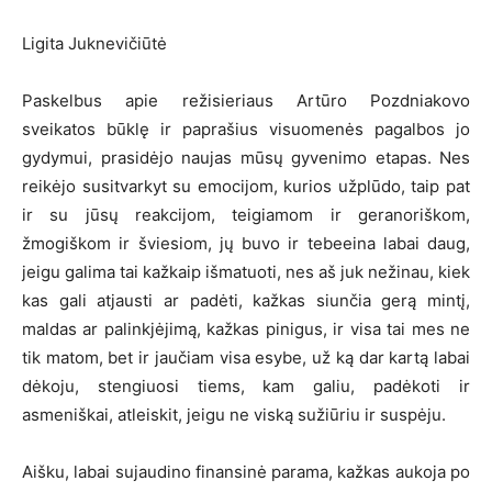
Ligita Juknevičiūtė
Paskelbus apie režisieriaus Artūro Pozdniakovo
sveikatos būklę ir paprašius visuomenės pagalbos jo
gydymui, prasidėjo naujas mūsų gyvenimo etapas. Nes
reikėjo susitvarkyt su emocijom, kurios užplūdo, taip pat
ir su jūsų reakcijom, teigiamom ir geranoriškom,
žmogiškom ir šviesiom, jų buvo ir tebeeina labai daug,
jeigu galima tai kažkaip išmatuoti, nes aš juk nežinau, kiek
kas gali atjausti ar padėti, kažkas siunčia gerą mintį,
maldas ar palinkjėjimą, kažkas pinigus, ir visa tai mes ne
tik matom, bet ir jaučiam visa esybe, už ką dar kartą labai
dėkoju, stengiuosi tiems, kam galiu, padėkoti ir
asmeniškai, atleiskit, jeigu ne viską sužiūriu ir suspėju.
Aišku, labai sujaudino finansinė parama, kažkas aukoja po