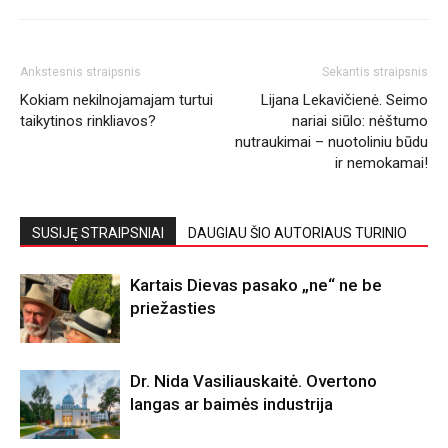
Ankstesnis straipsnis
Sekantis straipsnis
Kokiam nekilnojamajam turtui
Lijana Lekavičienė. Seimo
taikytinos rinkliavos?
nariai siūlo: nėštumo
nutraukimai – nuotoliniu būdu
ir nemokamai!
SUSIJĘ STRAIPSNIAI
DAUGIAU ŠIO AUTORIAUS TURINIO
Kartais Dievas pasako „ne“ ne be
priežasties
Dr. Nida Vasiliauskaitė. Overtono
langas ar baimės industrija