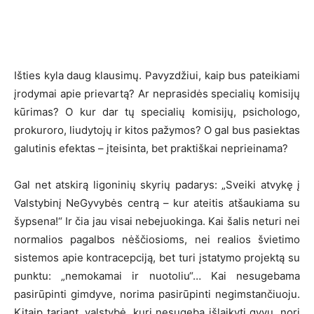
Išties kyla daug klausimų. Pavyzdžiui, kaip bus pateikiami
įrodymai apie prievartą? Ar neprasidės specialių komisijų
kūrimas? O kur dar tų specialių komisijų, psichologo,
prokuroro, liudytojų ir kitos pažymos? O gal bus pasiektas
galutinis efektas – įteisinta, bet praktiškai neprieinama?
Gal net atskirą ligoninių skyrių padarys: „Sveiki atvykę į
Valstybinį NeGyvybės centrą – kur ateitis atšaukiama su
šypsena!“ Ir čia jau visai nebejuokinga. Kai šalis neturi nei
normalios pagalbos nėščiosioms, nei realios švietimo
sistemos apie kontracepciją, bet turi įstatymo projektą su
punktu: „nemokamai ir nuotoliu“… Kai nesugebama
pasirūpinti gimdyve, norima pasirūpinti negimstančiuoju.
Kitaip tariant, valstybė, kuri nesugeba išlaikyti gyvų, nori