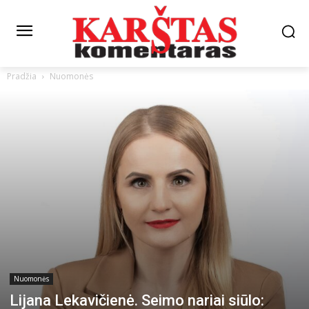
Pradžia
Nuomonės
Nuomonės
Lijana Lekavičienė. Seimo nariai siūlo: