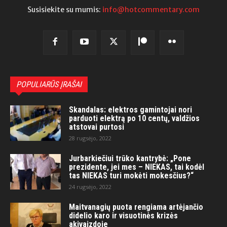
Susisiekite su mumis:
info@hotcommentary.com
POPULIARŪS ĮRAŠAI
Skandalas: elektros gamintojai nori
parduoti elektrą po 10 centų, valdžios
atstovai purtosi
28 rugsėjo, 2022
Jurbarkiečiui trūko kantrybė: „Pone
prezidente, jei mes – NIEKAS, tai kodėl
tas NIEKAS turi mokėti mokesčius?“
24 rugsėjo, 2022
Maitvanagių puota rengiama artėjančio
didelio karo ir visuotinės krizės
akivaizdoje