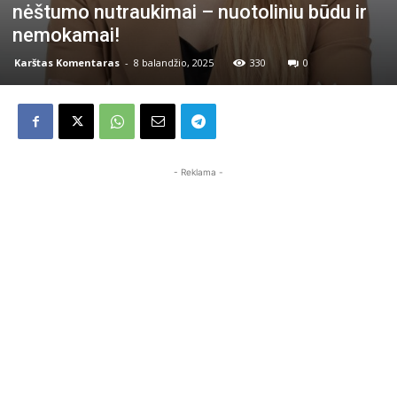
nėštumo nutraukimai – nuotoliniu būdu ir
nemokamai!
Karštas Komentaras
-
8 balandžio, 2025
330
0
- Reklama -