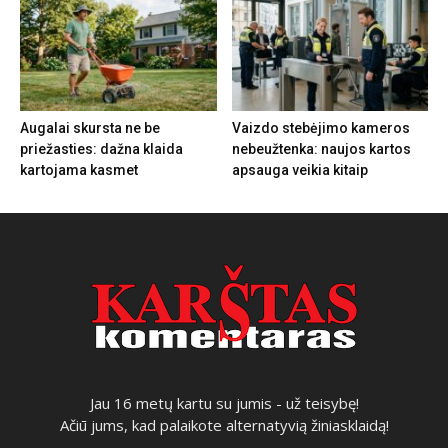
Augalai skursta ne be
Vaizdo stebėjimo kameros
priežasties: dažna klaida
nebeužtenka: naujos kartos
kartojama kasmet
apsauga veikia kitaip
Jau 16 metų kartu su jumis - už teisybę!
Ačiū jums, kad palaikote alternatyvią žiniasklaidą!