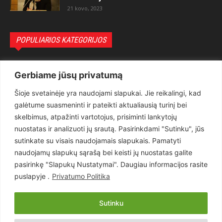
21 kovo, 2023
POPULIARIOS KATEGORIJOS
Politika
3281
Gerbiame jūsų privatumą
Nuomonės
2174
Šioje svetainėje yra naudojami slapukai. Jie reikalingi, kad
Teisėsauga
1497
galėtume suasmeninti ir pateikti aktualiausią turinį bei
Aktualu
1373
skelbimus, atpažinti vartotojus, prisiminti lankytojų
Lietuva
619
nuostatas ir analizuoti jų srautą. Pasirinkdami "Sutinku", jūs
sutinkate su visais naudojamais slapukais. Pamatyti
Pasaulis
560
naudojamų slapukų sąrašą bei keisti jų nuostatas galite
Статьи на русском
282
pasirinkę "Slapukų Nustatymai". Daugiau informacijos rasite
Articles in english
160
puslapyje .
Privatumo Politika
Muzika
116
Sutinku