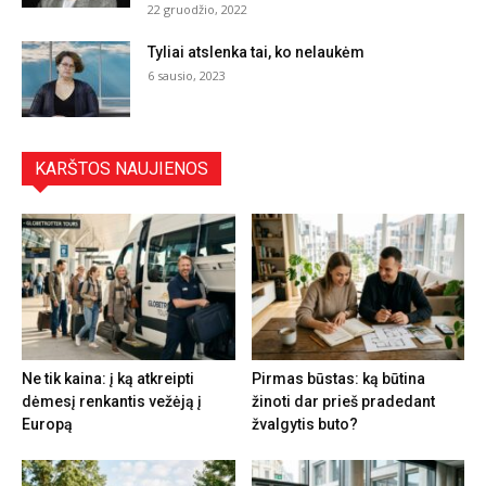
22 gruodžio, 2022
Tyliai atslenka tai, ko nelaukėm
6 sausio, 2023
KARŠTOS NAUJIENOS
Ne tik kaina: į ką atkreipti
Pirmas būstas: ką būtina
dėmesį renkantis vežėją į
žinoti dar prieš pradedant
Europą
žvalgytis buto?