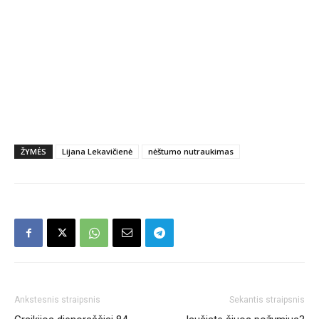
ŽYMĖS
Lijana Lekavičienė
nėštumo nutraukimas
Ankstesnis straipsnis
Sekantis straipsnis