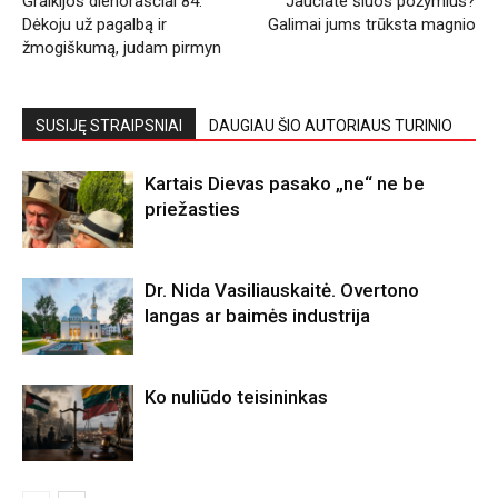
Graikijos dienoraščiai 84.
Jaučiate šiuos požymius?
Dėkoju už pagalbą ir
Galimai jums trūksta magnio
žmogiškumą, judam pirmyn
SUSIJĘ STRAIPSNIAI
DAUGIAU ŠIO AUTORIAUS TURINIO
Kartais Dievas pasako „ne“ ne be
priežasties
Dr. Nida Vasiliauskaitė. Overtono
langas ar baimės industrija
Ko nuliūdo teisininkas