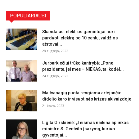
POPULIARIAUSI
Skandalas: elektros gamintojai nori
parduoti elektrą po 10 centų, valdžios
atstovai...
28 rugsėjo, 2022
Jurbarkiečiui trūko kantrybė: „Pone
prezidente, jei mes – NIEKAS, tai kodėl...
24 rugsėjo, 2022
Maitvanagių puota rengiama artėjančio
didelio karo ir visuotinės krizės akivaizdoje
21 kovo, 2023
Ligita Girskienė: „Teismas naikina aplinkos
ministro S. Gentvilo įsakymą, kuriuo
gyventojai...