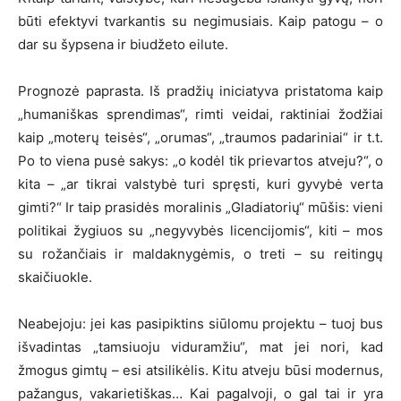
būti efektyvi tvarkantis su negimusiais. Kaip patogu – o
dar su šypsena ir biudžeto eilute.
Prognozė paprasta. Iš pradžių iniciatyva pristatoma kaip
„humaniškas sprendimas“, rimti veidai, raktiniai žodžiai
kaip „moterų teisės“, „orumas“, „traumos padariniai“ ir t.t.
Po to viena pusė sakys: „o kodėl tik prievartos atveju?“, o
kita – „ar tikrai valstybė turi spręsti, kuri gyvybė verta
gimti?“ Ir taip prasidės moralinis „Gladiatorių“ mūšis: vieni
politikai žygiuos su „negyvybės licencijomis“, kiti – mos
su rožančiais ir maldaknygėmis, o treti – su reitingų
skaičiuokle.
Neabejoju: jei kas pasipiktins siūlomu projektu – tuoj bus
išvadintas „tamsiuoju viduramžiu“, mat jei nori, kad
žmogus gimtų – esi atsilikėlis. Kitu atveju būsi modernus,
pažangus, vakarietiškas… Kai pagalvoji, o gal tai ir yra