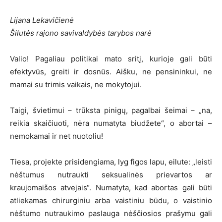
Lijana Lekavičienė
Šilutės rajono savivaldybės tarybos narė
Valio! Pagaliau politikai mato sritį, kurioje gali būti
efektyvūs, greiti ir dosnūs. Aišku, ne pensininkui, ne
mamai su trimis vaikais, ne mokytojui.
Taigi, švietimui – trūksta pinigų, pagalbai šeimai – „na,
reikia skaičiuoti, nėra numatyta biudžete“, o abortai –
nemokamai ir net nuotoliu!
Tiesa, projekte prisidengiama, lyg figos lapu, eilute: „leisti
nėštumus nutraukti seksualinės prievartos ar
kraujomaišos atvejais“. Numatyta, kad abortas gali būti
atliekamas chirurginiu arba vaistiniu būdu, o vaistinio
nėštumo nutraukimo paslauga nėščiosios prašymu gali