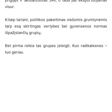
prigijęs ir aktualizuotas JAV, o tada jau eksportuojamas
visur.
Kitaip tariant, politikos pakeitimas viešomis grumtynėmis
tarp esą skirtingas vertybes bei gyvensenos normas
išpažįstančių grupių.
Bet pirma reikia tas grupes įsteigti. Kuo radikalesnes –
tuo geriau.