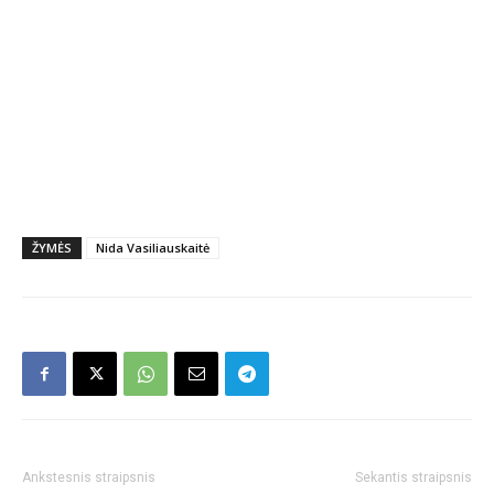
ŽYMĖS
Nida Vasiliauskaitė
Ankstesnis straipsnis
Sekantis straipsnis