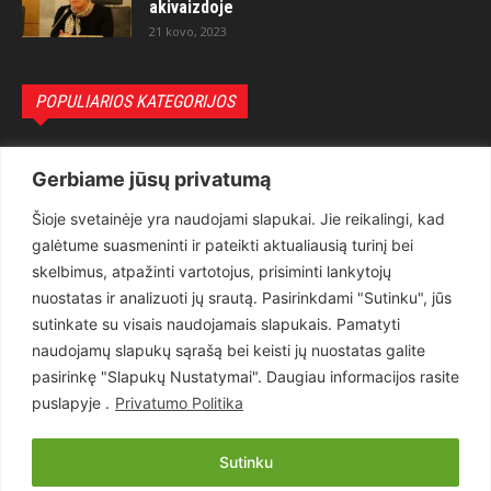
akivaizdoje
21 kovo, 2023
POPULIARIOS KATEGORIJOS
Politika
3281
Gerbiame jūsų privatumą
Nuomonės
2174
Šioje svetainėje yra naudojami slapukai. Jie reikalingi, kad
Teisėsauga
1497
galėtume suasmeninti ir pateikti aktualiausią turinį bei
Aktualu
1373
skelbimus, atpažinti vartotojus, prisiminti lankytojų
Lietuva
619
nuostatas ir analizuoti jų srautą. Pasirinkdami "Sutinku", jūs
sutinkate su visais naudojamais slapukais. Pamatyti
Pasaulis
560
naudojamų slapukų sąrašą bei keisti jų nuostatas galite
Статьи на русском
282
pasirinkę "Slapukų Nustatymai". Daugiau informacijos rasite
Articles in english
160
puslapyje .
Privatumo Politika
Muzika
116
Sutinku