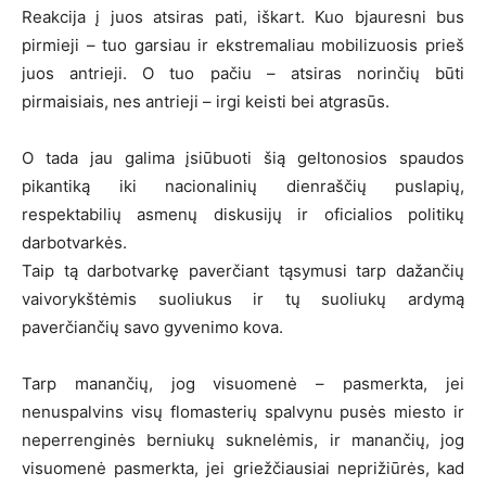
Reakcija į juos atsiras pati, iškart. Kuo bjauresni bus
pirmieji – tuo garsiau ir ekstremaliau mobilizuosis prieš
juos antrieji. O tuo pačiu – atsiras norinčių būti
pirmaisiais, nes antrieji – irgi keisti bei atgrasūs.
O tada jau galima įsiūbuoti šią geltonosios spaudos
pikantiką iki nacionalinių dienraščių puslapių,
respektabilių asmenų diskusijų ir oficialios politikų
darbotvarkės.
Taip tą darbotvarkę paverčiant tąsymusi tarp dažančių
vaivorykštėmis suoliukus ir tų suoliukų ardymą
paverčiančių savo gyvenimo kova.
Tarp manančių, jog visuomenė – pasmerkta, jei
nenuspalvins visų flomasterių spalvynu pusės miesto ir
neperrenginės berniukų suknelėmis, ir manančių, jog
visuomenė pasmerkta, jei griežčiausiai neprižiūrės, kad