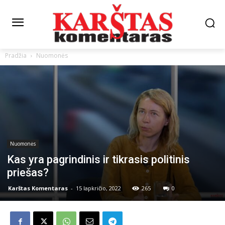
Pradžia
Nuomonės
Nuomonės
Kas yra pagrindinis ir tikrasis politinis
priešas?
Karštas Komentaras
-
15 lapkričio, 2022
265
0