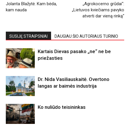
Jolanta Blažytė. Kam bėda,
„Agrokocerno grūdai“:
kam nauda
„Lietuvos kviečiams pavyko
atverti dar vieną rinką“
SUSIJĘ STRAIPSNIAI
DAUGIAU ŠIO AUTORIAUS TURINIO
Kartais Dievas pasako „ne“ ne be
priežasties
Dr. Nida Vasiliauskaitė. Overtono
langas ar baimės industrija
Ko nuliūdo teisininkas