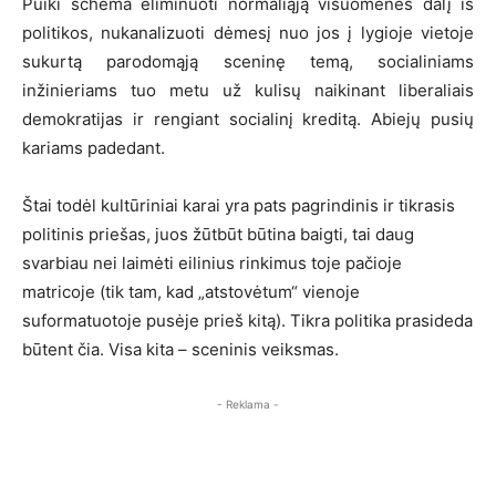
Puiki schema eliminuoti normaliąją visuomenės dalį iš
politikos, nukanalizuoti dėmesį nuo jos į lygioje vietoje
sukurtą parodomąją sceninę temą, socialiniams
inžinieriams tuo metu už kulisų naikinant liberaliais
demokratijas ir rengiant socialinį kreditą. Abiejų pusių
kariams padedant.
Štai todėl kultūriniai karai yra pats pagrindinis ir tikrasis
politinis priešas, juos žūtbūt būtina baigti, tai daug
svarbiau nei laimėti eilinius rinkimus toje pačioje
matricoje (tik tam, kad „atstovėtum“ vienoje
suformatuotoje pusėje prieš kitą). Tikra politika prasideda
būtent čia. Visa kita – sceninis veiksmas.
- Reklama -