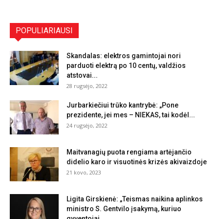
POPULIARIAUSI
Skandalas: elektros gamintojai nori
parduoti elektrą po 10 centų, valdžios
atstovai...
28 rugsėjo, 2022
Jurbarkiečiui trūko kantrybė: „Pone
prezidente, jei mes – NIEKAS, tai kodėl...
24 rugsėjo, 2022
Maitvanagių puota rengiama artėjančio
didelio karo ir visuotinės krizės akivaizdoje
21 kovo, 2023
Ligita Girskienė: „Teismas naikina aplinkos
ministro S. Gentvilo įsakymą, kuriuo
gyventojai...