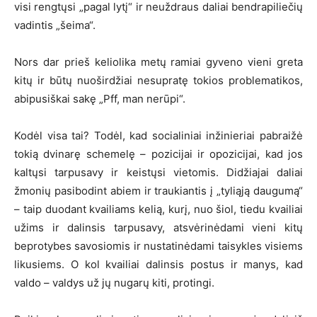
visi rengtųsi „pagal lytį“ ir neuždraus daliai bendrapiliečių
vadintis „šeima“.
Nors dar prieš keliolika metų ramiai gyveno vieni greta
kitų ir būtų nuoširdžiai nesupratę tokios problematikos,
abipusiškai sakę „Pff, man nerūpi“.
Kodėl visa tai? Todėl, kad socialiniai inžinieriai pabraižė
tokią dvinarę schemelę – pozicijai ir opozicijai, kad jos
kaltųsi tarpusavy ir keistųsi vietomis. Didžiajai daliai
žmonių pasibodint abiem ir traukiantis į „tyliąją daugumą“
– taip duodant kvailiams kelią, kurį, nuo šiol, tiedu kvailiai
užims ir dalinsis tarpusavy, atsvėrinėdami vieni kitų
beprotybes savosiomis ir nustatinėdami taisykles visiems
likusiems. O kol kvailiai dalinsis postus ir manys, kad
valdo – valdys už jų nugarų kiti, protingi.