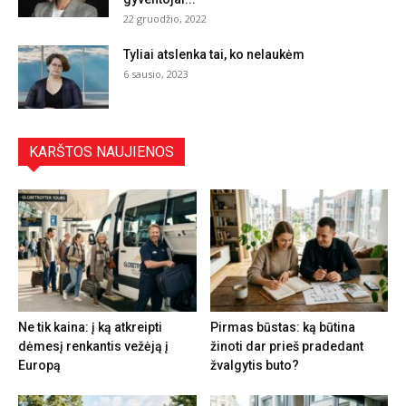
22 gruodžio, 2022
Tyliai atslenka tai, ko nelaukėm
6 sausio, 2023
KARŠTOS NAUJIENOS
Ne tik kaina: į ką atkreipti
Pirmas būstas: ką būtina
dėmesį renkantis vežėją į
žinoti dar prieš pradedant
Europą
žvalgytis buto?