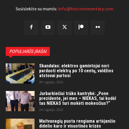
Susisiekite su mumis:
info@hotcommentary.com
POPULIARŪS ĮRAŠAI
Skandalas: elektros gamintojai nori
parduoti elektrą po 10 centų, valdžios
atstovai purtosi
28 rugsėjo, 2022
Jurbarkiečiui trūko kantrybė: „Pone
prezidente, jei mes – NIEKAS, tai kodėl
tas NIEKAS turi mokėti mokesčius?“
24 rugsėjo, 2022
Maitvanagių puota rengiama artėjančio
didelio karo ir visuotinės krizės