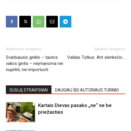
Ankstesnis straipsnis
Sekantis straipsnis
Svarbiausio ginklo – tautos
Valdas Tutkus. Ant slenksčio…
valios gintis – neįmanoma nei
nupirkti, nei importuoti
SUSIJĘ STRAIPSNIAI
DAUGIAU ŠIO AUTORIAUS TURINIO
Kartais Dievas pasako „ne“ ne be
priežasties