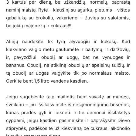
3 kartus per dieną, be užkandžių, normalų, paprastą
naminį maistą. Ryte – kiaušinį su agurku, pietums – vištos
gabaliuką su brokoliu, vakarienei – žuvies su salotomis,
be jokių majonezų ir cukraus!!!
Aliejų naudokite tik tyrą alyvuogių ir kokosų. Kad
kiekvieno valgio metu gautumėte ir baltymų, ir daržovių,
ir, pavyzdžiui, obuolį ar uogų, bet ne vynuoges ir
bananus. Obuolį, ne stiklinę obuolių ar apelsinų sulčių. Ir
tą obuolį ar uogas valgykite tik po normalaus maisto.
Gerkite bent 1,5 litro vandens kasdien.
Jeigu sugebėsite taip maitintis bent savaitę ar mėnesį,
sveikinu – jau išsilaisvinsite iš nesąmoningumo būsenos,
kūnas pradės gyti ir lieknėti. Ir tie demonai išsilakstys
cypdami, jeigu kasdien pasimelsite ir paprašysite Dievo
stiprybės, padėkosite už kiekvieną be cukraus, alkoholio