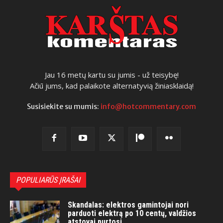
Jau 16 metų kartu su jumis - už teisybę!
Ačiū jums, kad palaikote alternatyvią žiniasklaidą!
Susisiekite su mumis:
info@hotcommentary.com
POPULIARŪS ĮRAŠAI
Skandalas: elektros gamintojai nori
parduoti elektrą po 10 centų, valdžios
atstovai purtosi