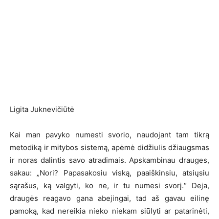
Ligita Juknevičiūtė
Kai man pavyko numesti svorio, naudojant tam tikrą
metodiką ir mitybos sistemą, apėmė didžiulis džiaugsmas
ir noras dalintis savo atradimais. Apskambinau drauges,
sakau: „Nori? Papasakosiu viską, paaiškinsiu, atsiųsiu
sąrašus, ką valgyti, ko ne, ir tu numesi svorį.“ Deja,
draugės reagavo gana abejingai, tad aš gavau eilinę
pamoką, kad nereikia nieko niekam siūlyti ar patarinėti,