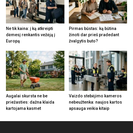
Ne tik kaina: į ką atkreipti
Pirmas būstas: ką būtina
dėmesį renkantis vežėją į
žinoti dar prieš pradedant
Europą
žvalgytis buto?
Augalai skursta ne be
Vaizdo stebėjimo kameros
priežasties: dažna klaida
nebeužtenka: naujos kartos
kartojama kasmet
apsauga veikia kitaip