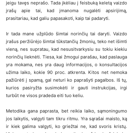
jeigu tavęs neprašo. Tada įkėliau į feisbuką keletą vaizdo
įrašų apie tai, kad įmanoma nugalėti apsirijimą,
prasitariau, kad galiu papasakoti, kaip tai padaryti.
Ir tada mane užplūdo šimtai norinčių tai daryti. Vaizdo
įrašus peržiūrėjo šimtai tūkstančių žmonių, teko net išimti
vieną, nes supratau, kad nesusitvarkysiu su tokiu kiekiu
norinčių lieknėti. Tiesa, kai žmogui parašau, kad paslauga
yra mokama, nes yra daug informacijos, o konsultacijos
užima laiko, kokie 90 proc. atkrenta. Kitos net nemoka
pažiūrėti į spamą, gal neturi ko paprašyti pagalbos. Iš tų,
kurios pasiryžta susimokėti ir gauti instrukcijas, irgi
turbūt ne visos pradeda eiti tuo keliu.
Metodika gana paprasta, bet reikia laiko, sąmoningumo
jos laikytis, valgyti tam tikru ritmu. Yra sąrašai maisto, ką
ir kiek galima valgyti, ko griežtai ne, kad svoris kristų.