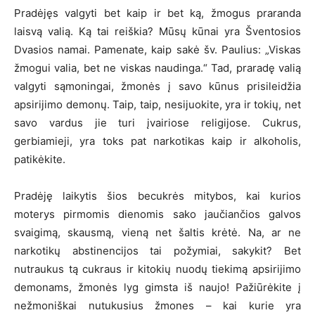
Pradėjęs valgyti bet kaip ir bet ką, žmogus praranda
laisvą valią. Ką tai reiškia? Mūsų kūnai yra Šventosios
Dvasios namai. Pamenate, kaip sakė šv. Paulius: „Viskas
žmogui valia, bet ne viskas naudinga.“ Tad, praradę valią
valgyti sąmoningai, žmonės į savo kūnus prisileidžia
apsirijimo demonų. Taip, taip, nesijuokite, yra ir tokių, net
savo vardus jie turi įvairiose religijose. Cukrus,
gerbiamieji, yra toks pat narkotikas kaip ir alkoholis,
patikėkite.
Pradėję laikytis šios becukrės mitybos, kai kurios
moterys pirmomis dienomis sako jaučiančios galvos
svaigimą, skausmą, vieną net šaltis krėtė. Na, ar ne
narkotikų abstinencijos tai požymiai, sakykit? Bet
nutraukus tą cukraus ir kitokių nuodų tiekimą apsirijimo
demonams, žmonės lyg gimsta iš naujo! Pažiūrėkite į
nežmoniškai nutukusius žmones – kai kurie yra