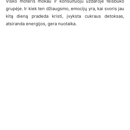
Visko moteris mokau ir konsultuoju uždaroje feisbuko
grupėje. Ir kiek ten džiaugsmo, emocijų yra, kai svoris jau
kitą dieną pradeda kristi, įvyksta cukraus detoksas,
atsiranda energijos, gera nuotaika.