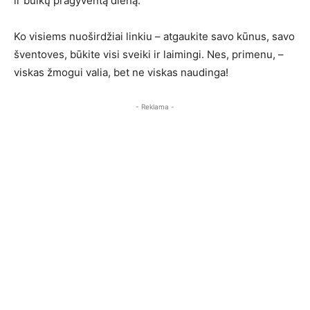
ir bulkų pragyventą dieną.
Ko visiems nuoširdžiai linkiu – atgaukite savo kūnus, savo
šventoves, būkite visi sveiki ir laimingi. Nes, primenu, –
viskas žmogui valia, bet ne viskas naudinga!
- Reklama -