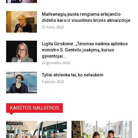
Maitvanagių puota rengiama artėjančio
didelio karo ir visuotinės krizės akivaizdoje
21 kovo, 2023
Ligita Girskienė: „Teismas naikina aplinkos
ministro S. Gentvilo įsakymą, kuriuo
gyventojai...
22 gruodžio, 2022
Tyliai atslenka tai, ko nelaukėm
6 sausio, 2023
KARŠTOS NAUJIENOS