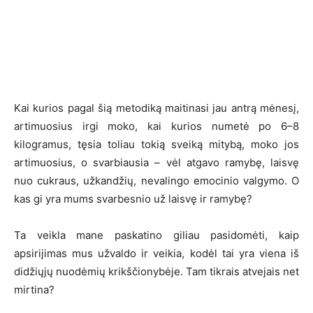
Kai kurios pagal šią metodiką maitinasi jau antrą mėnesį,
artimuosius irgi moko, kai kurios numetė po 6–8
kilogramus, tęsia toliau tokią sveiką mitybą, moko jos
artimuosius, o svarbiausia – vėl atgavo ramybę, laisvę
nuo cukraus, užkandžių, nevalingo emocinio valgymo. O
kas gi yra mums svarbesnio už laisvę ir ramybę?
Ta veikla mane paskatino giliau pasidomėti, kaip
apsirijimas mus užvaldo ir veikia, kodėl tai yra viena iš
didžiųjų nuodėmių krikščionybėje. Tam tikrais atvejais net
mirtina?