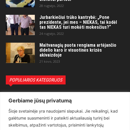
28 rugsėjo, 2022
Jurbarkiečiui trūko kantrybė: „Pone
prezidente, jei mes – NIEKAS, tai kodėl
tas NIEKAS turi mokėti mokesčius?“
24 rugsėjo, 2022
Maitvanagių puota rengiama artėjančio
didelio karo ir visuotinės krizės
akivaizdoje
21 kovo, 2023
POPULIARIOS KATEGORIJOS
Politika
3281
Gerbiame jūsų privatumą
Nuomonės
2174
Šioje svetainėje yra naudojami slapukai. Jie reikalingi, kad
Teisėsauga
1497
galėtume suasmeninti ir pateikti aktualiausią turinį bei
Aktualu
1373
skelbimus, atpažinti vartotojus, prisiminti lankytojų