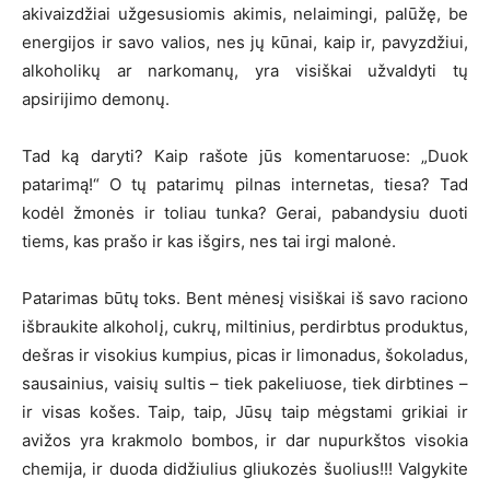
akivaizdžiai užgesusiomis akimis, nelaimingi, palūžę, be
energijos ir savo valios, nes jų kūnai, kaip ir, pavyzdžiui,
alkoholikų ar narkomanų, yra visiškai užvaldyti tų
apsirijimo demonų.
Tad ką daryti? Kaip rašote jūs komentaruose: „Duok
patarimą!“ O tų patarimų pilnas internetas, tiesa? Tad
kodėl žmonės ir toliau tunka? Gerai, pabandysiu duoti
tiems, kas prašo ir kas išgirs, nes tai irgi malonė.
Patarimas būtų toks. Bent mėnesį visiškai iš savo raciono
išbraukite alkoholį, cukrų, miltinius, perdirbtus produktus,
dešras ir visokius kumpius, picas ir limonadus, šokoladus,
sausainius, vaisių sultis – tiek pakeliuose, tiek dirbtines –
ir visas košes. Taip, taip, Jūsų taip mėgstami grikiai ir
avižos yra krakmolo bombos, ir dar nupurkštos visokia
chemija, ir duoda didžiulius gliukozės šuolius!!! Valgykite