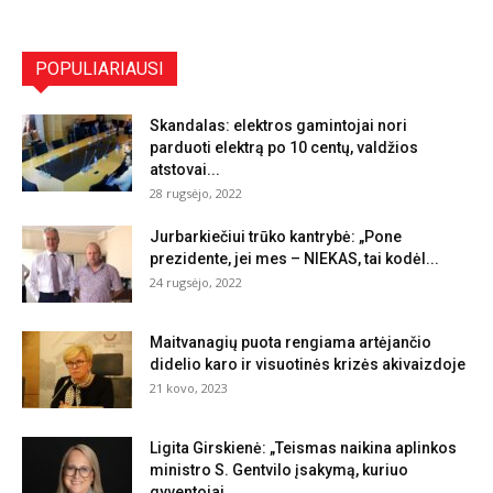
POPULIARIAUSI
Skandalas: elektros gamintojai nori
parduoti elektrą po 10 centų, valdžios
atstovai...
28 rugsėjo, 2022
Jurbarkiečiui trūko kantrybė: „Pone
prezidente, jei mes – NIEKAS, tai kodėl...
24 rugsėjo, 2022
Maitvanagių puota rengiama artėjančio
didelio karo ir visuotinės krizės akivaizdoje
21 kovo, 2023
Ligita Girskienė: „Teismas naikina aplinkos
ministro S. Gentvilo įsakymą, kuriuo
gyventojai...