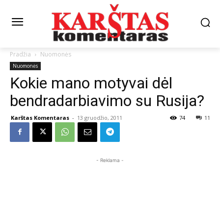
Pradžia
Nuomonės
Nuomonės
Kokie mano motyvai dėl
bendradarbiavimo su Rusija?
Karštas Komentaras
-
13 gruodžio, 2011
74
11
- Reklama -