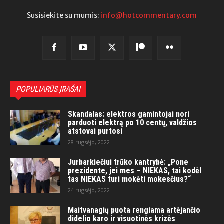
Susisiekite su mumis:
info@hotcommentary.com
POPULIARŪS ĮRAŠAI
Skandalas: elektros gamintojai nori
parduoti elektrą po 10 centų, valdžios
atstovai purtosi
28 rugsėjo, 2022
Jurbarkiečiui trūko kantrybė: „Pone
prezidente, jei mes – NIEKAS, tai kodėl
tas NIEKAS turi mokėti mokesčius?“
24 rugsėjo, 2022
Maitvanagių puota rengiama artėjančio
didelio karo ir visuotinės krizės