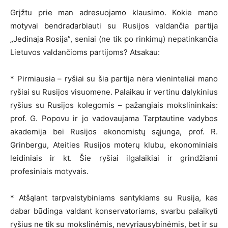
Grįžtu prie man adresuojamo klausimo. Kokie mano
motyvai bendradarbiauti su Rusijos valdančia partija
„Jedinaja Rosija”, seniai (ne tik po rinkimų) nepatinkančia
Lietuvos valdančioms partijoms? Atsakau:
* Pirmiausia – ryšiai su šia partija nėra vieninteliai mano
ryšiai su Rusijos visuomene. Palaikau ir vertinu dalykinius
ryšius su Rusijos kolegomis – pažangiais mokslininkais:
prof. G. Popovu ir jo vadovaujama Tarptautine vadybos
akademija bei Rusijos ekonomistų sąjunga, prof. R.
Grinbergu, Ateities Rusijos moterų klubu, ekonominiais
leidiniais ir kt. Šie ryšiai ilgalaikiai ir grindžiami
profesiniais motyvais.
* Atšąlant tarpvalstybiniams santykiams su Rusija, kas
dabar būdinga valdant konservatoriams, svarbu palaikyti
ryšius ne tik su mokslinėmis, nevyriausybinėmis, bet ir su