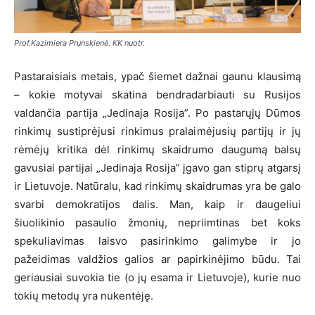
Prof.Kazimiera Prunskienė. KK nuotr.
Pastaraisiais metais, ypač šiemet dažnai gaunu klausimą
– kokie motyvai skatina bendradarbiauti su Rusijos
valdančia partija „Jedinaja Rosija”. Po pastarųjų Dūmos
rinkimų sustiprėjusi rinkimus pralaimėjusių partijų ir jų
rėmėjų kritika dėl rinkimų skaidrumo daugumą balsų
gavusiai partijai „Jedinaja Rosija” įgavo gan stiprų atgarsį
ir Lietuvoje. Natūralu, kad rinkimų skaidrumas yra be galo
svarbi demokratijos dalis. Man, kaip ir daugeliui
šiuolikinio pasaulio žmonių, nepriimtinas bet koks
spekuliavimas laisvo pasirinkimo galimybe ir jo
pažeidimas valdžios galios ar papirkinėjimo būdu. Tai
geriausiai suvokia tie (o jų esama ir Lietuvoje), kurie nuo
tokių metodų yra nukentėję.