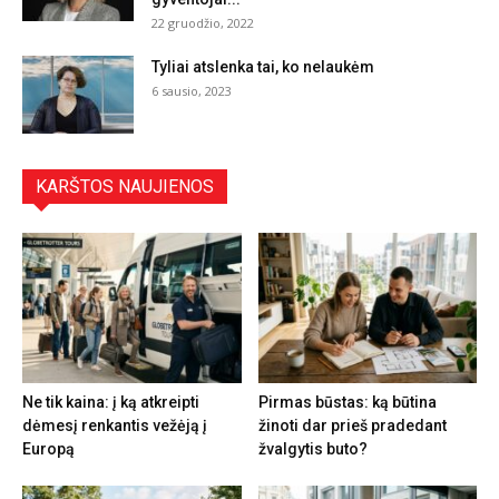
22 gruodžio, 2022
Tyliai atslenka tai, ko nelaukėm
6 sausio, 2023
KARŠTOS NAUJIENOS
Ne tik kaina: į ką atkreipti
Pirmas būstas: ką būtina
dėmesį renkantis vežėją į
žinoti dar prieš pradedant
Europą
žvalgytis buto?