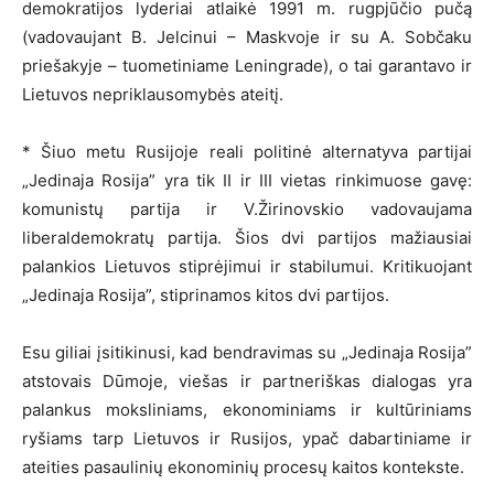
demokratijos lyderiai atlaikė 1991 m. rugpjūčio pučą
(vadovaujant B. Jelcinui – Maskvoje ir su A. Sobčaku
priešakyje – tuometiniame Leningrade), o tai garantavo ir
Lietuvos nepriklausomybės ateitį.
* Šiuo metu Rusijoje reali politinė alternatyva partijai
„Jedinaja Rosija” yra tik II ir III vietas rinkimuose gavę:
komunistų partija ir V.Žirinovskio vadovaujama
liberaldemokratų partija. Šios dvi partijos mažiausiai
palankios Lietuvos stiprėjimui ir stabilumui. Kritikuojant
„Jedinaja Rosija”, stiprinamos kitos dvi partijos.
Esu giliai įsitikinusi, kad bendravimas su „Jedinaja Rosija”
atstovais Dūmoje, viešas ir partneriškas dialogas yra
palankus moksliniams, ekonominiams ir kultūriniams
ryšiams tarp Lietuvos ir Rusijos, ypač dabartiniame ir
ateities pasaulinių ekonominių procesų kaitos kontekste.