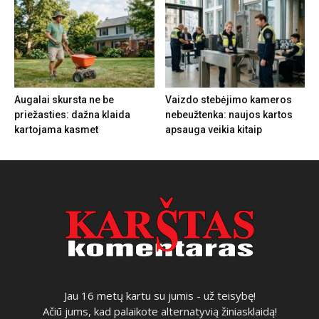
Augalai skursta ne be
Vaizdo stebėjimo kameros
priežasties: dažna klaida
nebeužtenka: naujos kartos
kartojama kasmet
apsauga veikia kitaip
Jau 16 metų kartu su jumis - už teisybę!
Ačiū jums, kad palaikote alternatyvią žiniasklaidą!