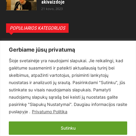
akivaizdoje
21 kovo, 2023
POPULIARIOS KATEGORIJOS
Politika
3281
Gerbiame jūsų privatumą
Nuomonės
2174
Šioje svetainėje yra naudojami slapukai. Jie reikalingi, kad
Teisėsauga
1497
galėtume suasmeninti ir pateikti aktualiausią turinį bei
Aktualu
1373
skelbimus, atpažinti vartotojus, prisiminti lankytojų
Lietuva
619
nuostatas ir analizuoti jų srautą. Pasirinkdami "Sutinku", jūs
sutinkate su visais naudojamais slapukais. Pamatyti
Pasaulis
560
naudojamų slapukų sąrašą bei keisti jų nuostatas galite
Статьи на русском
282
pasirinkę "Slapukų Nustatymai". Daugiau informacijos rasite
Articles in english
160
puslapyje .
Privatumo Politika
Muzika
116
Sutinku