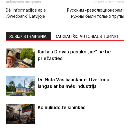
Ankstesnis straipsnis
Sekantis straipsnis
Dėl informacijos apie
Русским «революционерам»
„Swedbank“ Latvijoje
нужны были только трупы
SUSIJĘ STRAIPSNIAI
DAUGIAU ŠIO AUTORIAUS TURINIO
Kartais Dievas pasako „ne“ ne be
priežasties
Dr. Nida Vasiliauskaitė. Overtono
langas ar baimės industrija
Ko nuliūdo teisininkas