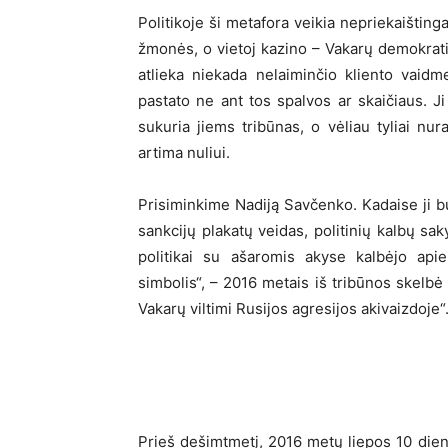
Politikoje ši metafora veikia nepriekaištinga
žmonės, o vietoj kazino – Vakarų demokratij
atlieka niekada nelaiminčio kliento vaidm
pastato ne ant tos spalvos ar skaičiaus. J
sukuria jiems tribūnas, o vėliau tyliai nura
artima nuliui.
Prisiminkime Nadiją Savčenko. Kadaise ji 
sankcijų plakatų veidas, politinių kalbų sa
politikai su ašaromis akyse kalbėjo apie
simbolis“, – 2016 metais iš tribūnos skelbė
Vakarų viltimi Rusijos agresijos akivaizdoje“
Prieš dešimtmetį, 2016 metų liepos 10 dieną