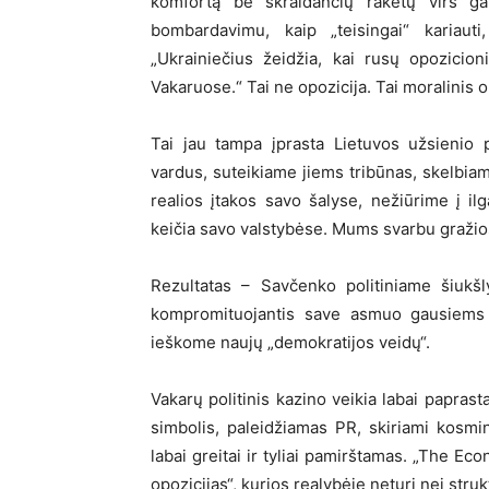
komfortą be skraidančių raketų virš ga
bombardavimu, kaip „teisingai“ kariauti
„Ukrainiečius žeidžia, kai rusų opozicio
Vakaruose.“ Tai ne opozicija. Tai moralinis
Tai jau tampa įprasta Lietuvos užsienio 
vardus, suteikiame jiems tribūnas, skelbiam
realios įtakos savo šalyse, nežiūrime į il
keičia savo valstybėse. Mums svarbu gražios
Rezultatas – Savčenko politiniame šiukšl
kompromituojantis save asmuo gausiems U
ieškome naujų „demokratijos veidų“.
Vakarų politinis kazino veikia labai papras
simbolis, paleidžiamas PR, skiriami kosmin
labai greitai ir tyliai pamirštamas. „The Ec
opozicijas“, kurios realybėje neturi nei struk