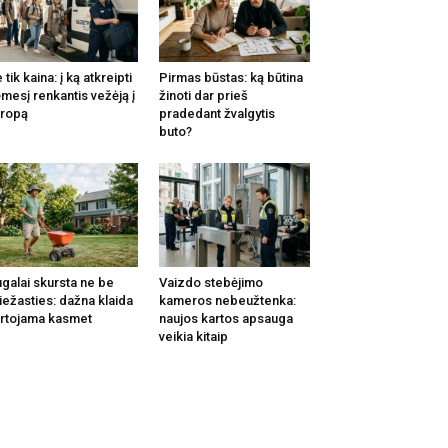
 tik kaina: į ką atkreipti
Pirmas būstas: ką būtina
mesį renkantis vežėją į
žinoti dar prieš
ropą
pradedant žvalgytis
buto?
galai skursta ne be
Vaizdo stebėjimo
iežasties: dažna klaida
kameros nebeužtenka:
rtojama kasmet
naujos kartos apsauga
veikia kitaip