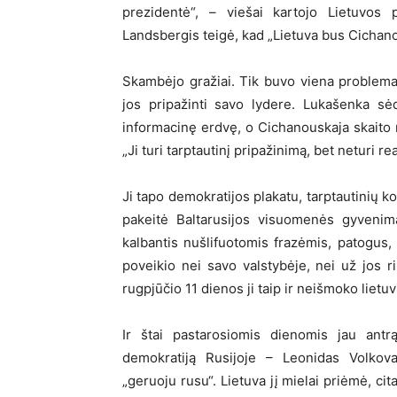
prezidentė“, – viešai kartojo Lietuvos p
Landsbergis teigė, kad „Lietuva bus Cichanou
Skambėjo gražiai. Tik buvo viena problema 
jos pripažinti savo lydere. Lukašenka sė
informacinę erdvę, o Cichanouskaja skaito ni
„Ji turi tarptautinį pripažinimą, bet neturi re
Ji tapo demokratijos plakatu, tarptautinių ko
pakeitė Baltarusijos visuomenės gyvenimą
kalbantis nušlifuotomis frazėmis, patogus, 
poveikio nei savo valstybėje, nei už jos
rugpjūčio 11 dienos ji taip ir neišmoko lietuv
Ir štai pastarosiomis dienomis jau ant
demokratiją Rusijoje – Leonidas Volkov
„geruoju rusu“. Lietuva jį mielai priėmė, cita