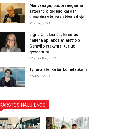
Maitvanagių puota rengiama
artėjančio didelio karo ir
visuotinės krizės akivaizdoje
21 kovo, 2023
Ligita Girskienė: „Teismas
naikina aplinkos ministro S.
Gentvilo įsakymą, kuriuo
gyventojai...
22 gruodžio, 2022
Tyliai atslenka tai, ko nelaukėm
6 sausio, 2023
KARŠTOS NAUJIENOS