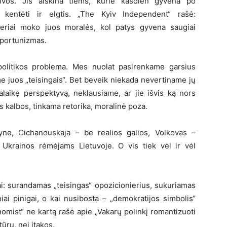
lvos. Jis aiškina tiems, kurie kasdien gyvena po
, kentėti ir elgtis. „The Kyiv Independent“ rašė:
nieriai moko juos moralės, kol patys gyvena saugiai
 oportunizmas.
politikos problema. Mes nuolat pasirenkame garsius
e juos „teisingais“. Bet beveik niekada nevertiname jų
galaikę perspektyvą, neklausiame, ar jie išvis ką nors
 kalbos, tinkama retorika, moralinė poza.
yne, Cichanouskaja – be realios galios, Volkovas –
krainos rėmėjams Lietuvoje. O vis tiek vėl ir vėl
tai: surandamas „teisingas“ opozicionierius, sukuriamas
iai pinigai, o kai nusibosta – „demokratijos simbolis“
onomist“ ne kartą rašė apie „Vakarų polinkį romantizuoti
tūrų, nei įtakos.