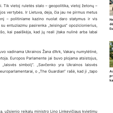
i. Tik vietoj ruletės stalo – geopolitika, vietoj žetonų –
os vertybės. Ir Lietuva, deja, čia jau ne pirmus metus
enį – politiniame kazino nuolat daro statymus ir vis
Ne
dė
i su entuziazmu pasirenka „teisingus“ opozicionierius,
Eu
šo, kai paaiškėja, kad jų reali įtaka nulinė arba labai
buvo vadinama Ukrainos Žana d’Ark, Vakarų numylėtinė,
kytoja. Europos Parlamente jai buvo plojama atsistojus,
 „laisvės simbolį“. „Savčenko yra Ukrainos laisvės
 europarlamentarai, o „The Guardian“ rašė, kad ji „tapo
Au
pr
.
ka
, užsienio reikalų ministro Lino Linkevičiaus kvietimu