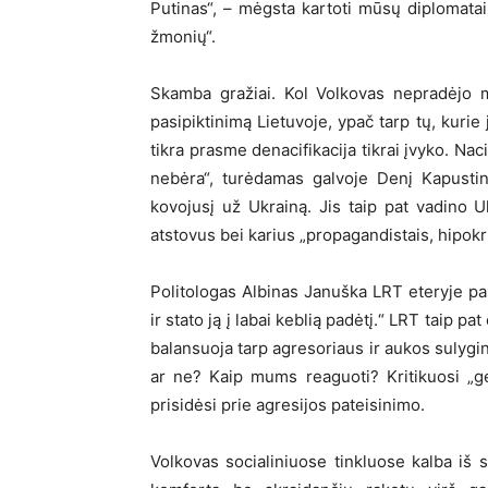
Putinas“, – mėgsta kartoti mūsų diplomatai, 
žmonių“.
Skamba gražiai. Kol Volkovas nepradėjo m
pasipiktinimą Lietuvoje, ypač tarp tų, kurie
tikra prasme denacifikacija tikrai įvyko. Na
nebėra“, turėdamas galvoje Denį Kapustin
kovojusį už Ukrainą. Jis taip pat vadino 
atstovus bei karius „propagandistais, hipokri
Politologas Albinas Januška LRT eteryje pas
ir stato ją į labai keblią padėtį.“ LRT taip p
balansuoja tarp agresoriaus ir aukos sulygi
ar ne? Kaip mums reaguoti? Kritikuosi „ge
prisidėsi prie agresijos pateisinimo.
Volkovas socialiniuose tinkluose kalba iš s