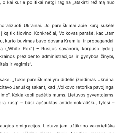
o kai kurie politikai netgi ragina „atskirti režimą nuo
oralizuoti Ukrainai. Jo pareiškimai apie karą sukėlė
 jį ką tik šlovino. Konkrečiai, Volkovas parašė, kad „tam
cių, kurio buvimas buvo dovana Kremliui ir propagandai,
ą („White Rex“) – Rusijos savanorių korpuso lyderį,
Ukrainos prezidento administracijos ir gynybos žinybų
tais ir vagimis“.
akė: „Tokie pareiškimai yra didelis įžeidimas Ukrainai
at citavo Janušką sakant, kad „Volkovo retorika pavojingai
nimo“. Kokia kebli padėtis mums, Lietuvos gyventojams,
rą rusą“ – būsi apšauktas antidemokratišku, tylėsi –
augios emigracijos. Lietuva jam užtikrino vakarietišką