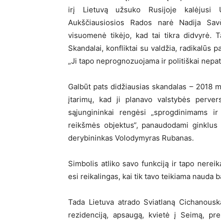
irį Lietuvą užsuko Rusijoje kalėjusi
Aukščiausiosios Rados narė Nadija Savče
visuomenė tikėjo, kad tai tikra didvyrė. 
Skandalai, konfliktai su valdžia, radikalūs 
„Ji tapo neprognozuojama ir politiškai nepat
Galbūt pats didžiausias skandalas – 2018 
įtarimų, kad ji planavo valstybės perver
sąjungininkai rengėsi „sprogdinimams ir
reikšmės objektus“, panaudodami ginklus 
derybininkas Volodymyras Rubanas.
Simbolis atliko savo funkciją ir tapo nereik
esi reikalingas, kai tik tavo teikiama nauda ba
Tada Lietuva atrado Sviatlaną Cichanouska
rezidenciją, apsaugą, kvietė į Seimą, prez