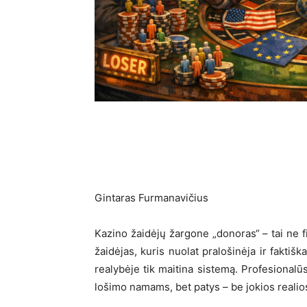
Gintaras Furmanavičius
Kazino žaidėjų žargone „donoras“ – tai ne fi
žaidėjas, kuris nuolat pralošinėja ir faktiška
realybėje tik maitina sistemą. Profesionalūs
lošimo namams, bet patys – be jokios realio