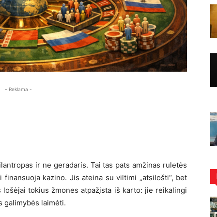
- Reklama -
lantropas ir ne geradaris. Tai tas pats amžinas ruletės
i finansuoja kazino. Jis ateina su viltimi „atsilošti“, bet
 lošėjai tokius žmones atpažįsta iš karto: jie reikalingi
s galimybės laimėti.