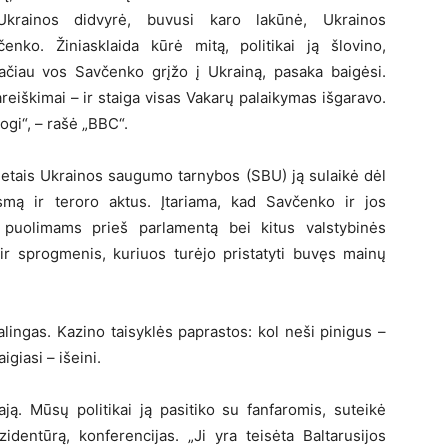
 Ukrainos didvyrė, buvusi karo lakūnė, Ukrainos
nko. Žiniasklaida kūrė mitą, politikai ją šlovino,
Tačiau vos Savčenko grįžo į Ukrainą, pasaka baigėsi.
pareiškimai – ir staiga visas Vakarų palaikymas išgaravo.
ogi“, – rašė „BBC“.
metais Ukrainos saugumo tarnybos (SBU) ją sulaikė dėl
smą ir teroro aktus. Įtariama, kad Savčenko ir jos
 puolimams prieš parlamentą bei kitus valstybinės
ir sprogmenis, kuriuos turėjo pristatyti buvęs mainų
alingas. Kazino taisyklės paprastos: kol neši pinigus –
igiasi – išeini.
ją. Mūsų politikai ją pasitiko su fanfaromis, suteikė
identūrą, konferencijas. „Ji yra teisėta Baltarusijos