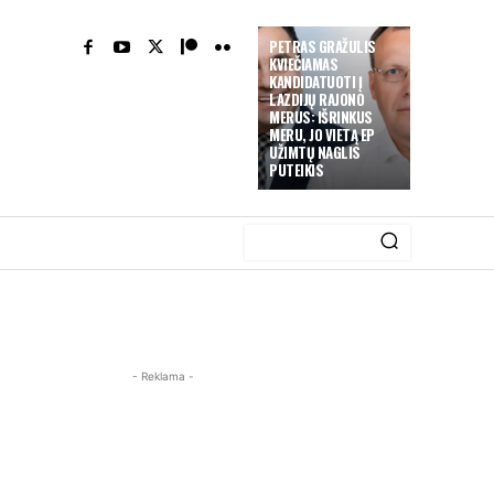
PETRAS GRAŽULIS
KVIEČIAMAS
KANDIDATUOTI Į
LAZDIJŲ RAJONO
MERUS: IŠRINKUS
MERU, JO VIETĄ EP
UŽIMTŲ NAGLIS
PUTEIKIS
- Reklama -