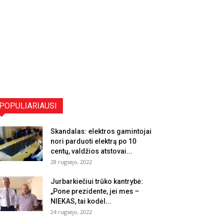
POPULIARIAUSI
Skandalas: elektros gamintojai
nori parduoti elektrą po 10
centų, valdžios atstovai...
28 rugsėjo, 2022
Jurbarkiečiui trūko kantrybė:
„Pone prezidente, jei mes –
NIEKAS, tai kodėl...
24 rugsėjo, 2022