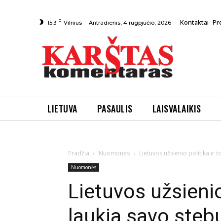
C
Kontaktai
Pr
Antradienis, 4 rugpjūčio, 2026
15.3
Vilnius
LIETUVA
PASAULIS
LAISVALAIKIS
Pradžia
Nuomonės
Lietuvos užsienio politika ir 
Nuomonės
Lietuvos užsienio 
laukia savo steb