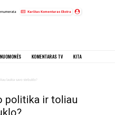
enumerata
Karštas Komentaras Ekstra
NUOMONĖS
KOMENTARAS TV
KITA
toliau laukia savo stebuklo?
politika ir toliau
uklo?