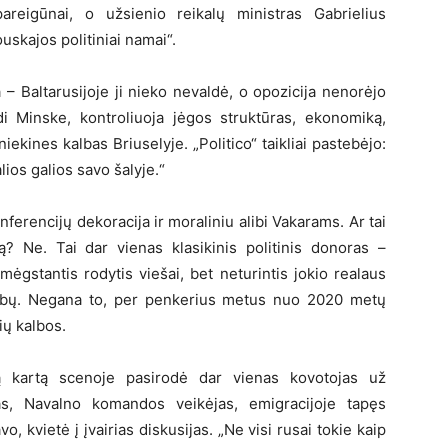
areigūnai, o užsienio reikalų ministras Gabrielius
skajos politiniai namai“.
– Baltarusijoje ji nieko nevaldė, o opozicija nenorėjo
di Minske, kontroliuoja jėgos struktūras, ekonomiką,
ekines kalbas Briuselyje. „Politico“ taikliai pastebėjo:
alios galios savo šalyje.“
nferencijų dekoracija ir moraliniu alibi Vakarams. Ar tai
? Ne. Tai dar vienas klasikinis politinis donoras –
mėgstantis rodytis viešai, bet neturintis jokio realaus
 ribų. Negana to, per penkerius metus nuo 2020 metų
ių kalbos.
rą kartą scenoje pasirodė dar vienas kovotojas už
as, Navalno komandos veikėjas, emigracijoje tapęs
vo, kvietė į įvairias diskusijas. „Ne visi rusai tokie kaip