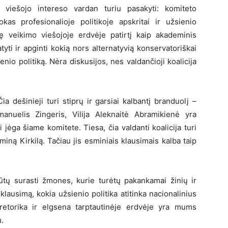
t viešojo intereso vardan turiu pasakyti: komiteto
as profesionalioje politikoje apskritai ir užsienio
iulę veikimo viešojoje erdvėje patirtį kaip akademinis
yti ir apginti kokią nors alternatyvią konservatoriškai
enio politiką. Nėra diskusijos, nes valdančioji koalicija
a dešinieji turi stiprų ir garsiai kalbantį branduolį –
anuelis Zingeris, Vilija Aleknaitė Abramikienė yra
 jėga šiame komitete. Tiesa, čia valdanti koalicija turi
ną Kirkilą. Tačiau jis esminiais klausimais kalba taip
ūtų surasti žmones, kurie turėtų pakankamai žinių ir
 klausimą, kokia užsienio politika atitinka nacionalinius
a retorika ir elgsena tarptautinėje erdvėje yra mums
.