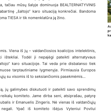
tuoja, tačiau mūsų šalyje dominuoja BEALTERNATYVINIS
 dabartinę „šaltojo“ karo situaciją konkrečiai. Bandoma
inoma TIESA ir tik nomenklatūra ją žino.
Au
pr
ka
mis. Viena iš jų – valdančiosios koalicijos intelektinis,
 ištekliai. Todėl ji nepajėgi pateikti alternatyvaus
altojo“ karo situacijoje. Tai veda prie disbalanso tiek
lymuose tarptautiniame lygmenyje. Pirmiausia Europos
iųjų su visomis iš to seksiančiomis pasekmėmis…
iją, jų galimybes diskutuoti ir pateikti savo sprendimų
eikalų komiteto. Jame dirba seni, atsiprašau, patyrę
žubalis ir Emanuelis Zingeris. Nė vienas iš valdančiųjų
i negali. Ypač iš komiteto išėjus Vyteniui Povilui