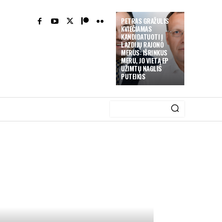
PETRAS GRAŽULIS
KVIEČIAMAS
KANDIDATUOTI Į
LAZDIJŲ RAJONO
MERUS: IŠRINKUS
MERU, JO VIETĄ EP
UŽIMTŲ NAGLIS
PUTEIKIS