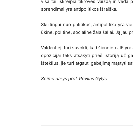
visa tai iškreipia tikrovės vaizdą ir veda
sprendimai yra antipolitikos išraiška.
Skirtingai nuo politikos, antipolitika yra vie
ūkine, politine, socialine žala šaliai. Ją jau 
Valdantieji turi suvokti, kad šiandien JIE yr
opozicijai teks atsakyti prieš istoriją už 
išteklius, jie turi atgauti gebėjimą mąstyti s
Seimo narys prof. Povilas Gylys