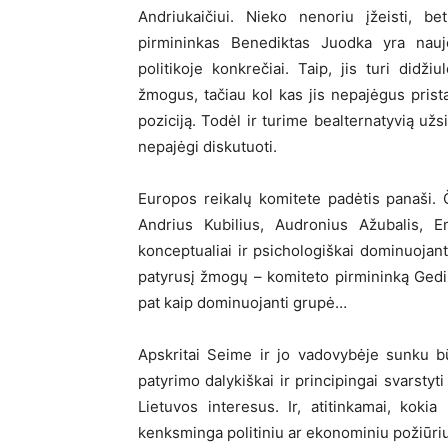
Andriukaičiui. Nieko nenoriu įžeisti, be
pirmininkas Benediktas Juodka yra naujok
politikoje konkrečiai. Taip, jis turi didž
žmogus, tačiau kol kas jis nepajėgus pristat
poziciją. Todėl ir turime bealternatyvią užsi
nepajėgi diskutuoti.
Europos reikalų komitete padėtis panaši. Či
Andrius Kubilius, Audronius Ažubalis, Em
konceptualiai ir psichologiškai dominuojanti
patyrusį žmogų – komiteto pirmininką Gedimi
pat kaip dominuojanti grupė…
Apskritai Seime ir jo vadovybėje sunku b
patyrimo dalykiškai ir principingai svarstyti
Lietuvos interesus. Ir, atitinkamai, koki
kenksminga politiniu ar ekonominiu požiūriu