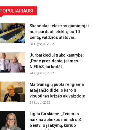
POPULIARIAUSI
Skandalas: elektros gamintojai
nori parduoti elektrą po 10
centų, valdžios atstovai...
28 rugsėjo, 2022
Jurbarkiečiui trūko kantrybė:
„Pone prezidente, jei mes –
NIEKAS, tai kodėl...
24 rugsėjo, 2022
Maitvanagių puota rengiama
artėjančio didelio karo ir
visuotinės krizės akivaizdoje
21 kovo, 2023
Ligita Girskienė: „Teismas
naikina aplinkos ministro S.
Gentvilo įsakymą, kuriuo