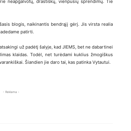
 prie neapgalvotų, drastiškų, vienpusių sprendimų. Tie
šasis blogis, naikinantis bendrąjį gėrį. Jis virsta realia
pradedame patirti.
a atsakingi už padėtį šalyje, kad JIEMS, bet ne dabartinei
galimas klaidas. Todėl, net turėdami kuklius žmogiškus
avarankiškai. Šiandien jie daro tai, kas patinka Vytautui.
- Reklama -