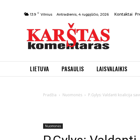
C
Kontaktai
Pr
Antradienis, 4 rugpjūčio, 2026
13.9
Vilnius
LIETUVA
PASAULIS
LAISVALAIKIS
Pradžia
Nuomonės
P.Gylys: Valdanti koalicija sav
Nuomonės