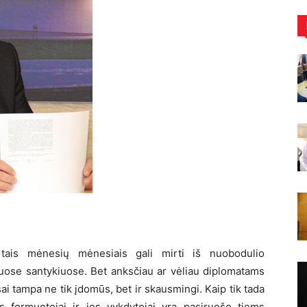
artais mėnesių mėnesiais gali mirti iš nuobodulio
iuose santykiuose. Bet anksčiau ar vėliau diplomatams
sai tampa ne tik įdomūs, bet ir skausmingi. Kaip tik tada
kos formuotojai ir jos vykdytojai yra pasiruošę tiems