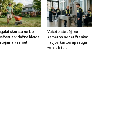
galai skursta ne be
Vaizdo stebėjimo
iežasties: dažna klaida
kameros nebeužtenka:
rtojama kasmet
naujos kartos apsauga
veikia kitaip