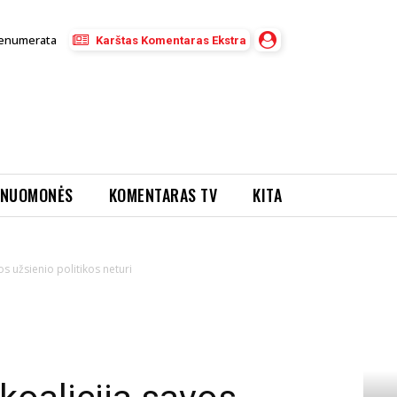
enumerata
Karštas Komentaras Ekstra
NUOMONĖS
KOMENTARAS TV
KITA
os užsienio politikos neturi