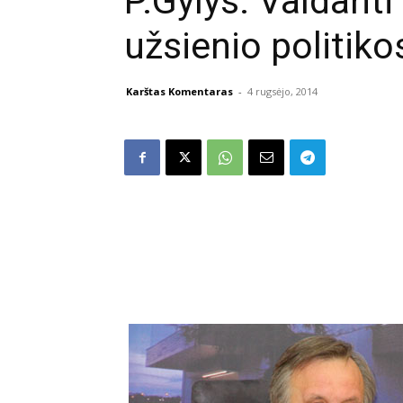
P.Gylys: Valdanti
užsienio politiko
Karštas Komentaras
-
4 rugsėjo, 2014