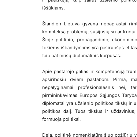
iššūkiams.
Šiandien Lietuva gyvena nepaprastai rimt
kompleksą problemų, susijusių su antruoju „š
Šioje politinio, propagandinio, ekonominio
tokiems išbandymams yra pasiruošęs elitas (
taip pat mūsų diplomatinis korpusas.
Apie pastarojo galias ir kompetenciją trum
apsiribosiu dviem pastabom. Pirma, m
nepalyginamai profesionalesnis nei, t
pirmininkavimas Europos Sąjungos Tarybai
diplomatai yra užsienio politikos tikslų ir 
politikos dalį. Tuos tikslus ir uždavinius,
formuoja politikai.
Deja, politinė nomenklatūra šiuo požiūriu yr