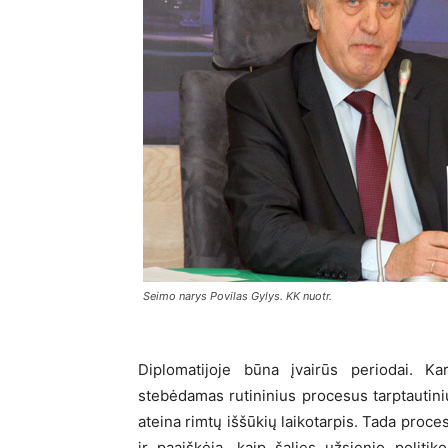
Seimo narys Povilas Gylys. KK nuotr.
Diplomatijoje būna įvairūs periodai. K
stebėdamas rutininius procesus tarptautin
ateina rimtų iššūkių laikotarpis. Tada proce
ir paaiškėja, kaip šalies užsienio politi