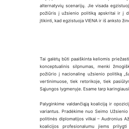
alternatyvių scenarijų. Jie visada egzis
požiūris į užsienio politiką apskritai ir į
įtikinti, kad egzistuoja VIENA ir iš anksto ž
Tai galėtų būti paaiškinta keliomis priežasti
konceptualinis silpnumas, menki žmogiški
požiūrio į nacionalinę užsienio politiką „š
vertinimuose, tiek retorikoje, tiek pasiū
Sąjungos lygmenyje. Esame tarp karingiaus
Palyginkime valdančiąją koaliciją ir opozic
variantus. Pradėkime nuo Seimo Užsienio r
politinės diplomatijos vilkai – Audronius A
koalicijos profesionalumu jiems prilygt