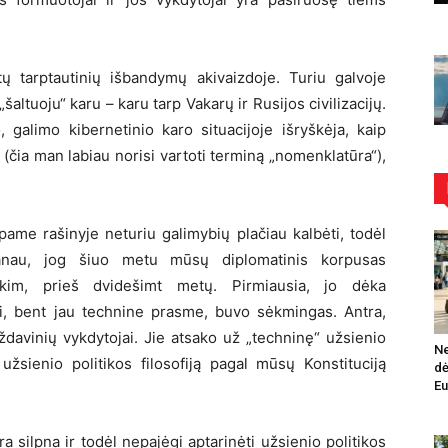
ų tarptautinių išbandymų akivaizdoje. Turiu galvoje
altuoju“ karu – karu tarp Vakarų ir Rusijos civilizacijų.
, galimo kibernetinio karo situacijoje išryškėja, kaip
čia man labiau norisi vartoti terminą „nomenklatūra“),
pame rašinyje neturiu galimybių plačiau kalbėti, todėl
anau, jog šiuo metu mūsų diplomatinis korpusas
arkim, prieš dvidešimt metų. Pirmiausia, jo dėka
, bent jau technine prasme, buvo sėkmingas. Antra,
uždavinių vykdytojai. Jie atsako už „techninę“ užsienio
Ne
 užsienio politikos filosofiją pagal mūsų Konstituciją
dė
Eu
a silpna ir todėl nepajėgi aptarinėti užsienio politikos