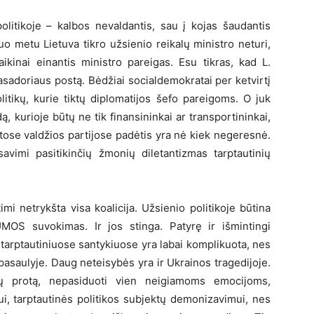
litikoje – kalbos nevaldantis, sau į kojas šaudantis
uo metu Lietuva tikro užsienio reikalų ministro neturi,
ikinai einantis ministro pareigas. Esu tikras, kad L.
basadoriaus postą. Bėdžiai socialdemokratai per ketvirtį
litikų, kurie tiktų diplomatijos šefo pareigoms. O juk
ą, kurioje būtų ne tik finansininkai ar transportininkai,
 kitose valdžios partijose padėtis yra nė kiek negeresnė.
savimi pasitikinčių žmonių diletantizmas tarptautinių
timi netrykšta visa koalicija. Užsienio politikoje būtina
SUMOS suvokimas. Ir jos stinga. Patyrę ir išmintingi
ę tarptautiniuose santykiuose yra labai komplikuota, nes
saulyje. Daug neteisybės yra ir Ukrainos tragedijoje.
ralų protą, nepasiduoti vien neigiamoms emocijoms,
ui, tarptautinės politikos subjektų demonizavimui, nes