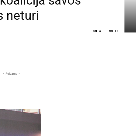
 koalicija savos
s neturi
49
17
- Reklama -