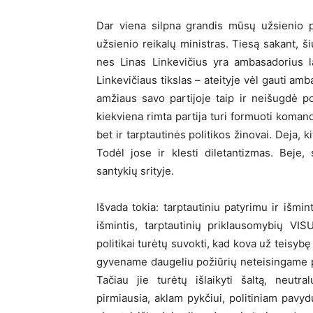
Dar viena silpna grandis mūsų užsienio po
užsienio reikalų ministras. Tiesą sakant, ši
nes Linas Linkevičius yra ambasadorius la
Linkevičiaus tikslas – ateityje vėl gauti am
amžiaus savo partijoje taip ir neišugdė po
kiekviena rimta partija turi formuoti komand
bet ir tarptautinės politikos žinovai. Deja,
Todėl jose ir klesti diletantizmas. Beje, 
santykių srityje.
Išvada tokia: tarptautiniu patyrimu ir išmin
išmintis, tarptautinių priklausomybių VI
politikai turėtų suvokti, kad kova už teisyb
gyvename daugeliu požiūrių neteisingame pa
Tačiau jie turėtų išlaikyti šaltą, neut
pirmiausia, aklam pykčiui, politiniam pavyd