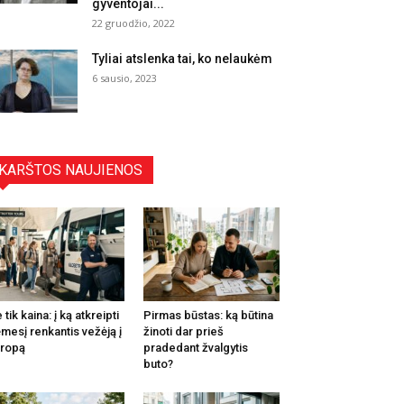
gyventojai...
22 gruodžio, 2022
Tyliai atslenka tai, ko nelaukėm
6 sausio, 2023
KARŠTOS NAUJIENOS
 tik kaina: į ką atkreipti
Pirmas būstas: ką būtina
mesį renkantis vežėją į
žinoti dar prieš
ropą
pradedant žvalgytis
buto?