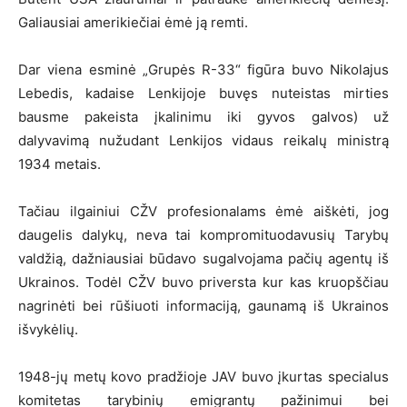
Galiausiai amerikiečiai ėmė ją remti.
Dar viena esminė „Grupės R-33“ figūra buvo Nikolajus
Lebedis, kadaise Lenkijoje buvęs nuteistas mirties
bausme pakeista įkalinimu iki gyvos galvos) už
dalyvavimą nužudant Lenkijos vidaus reikalų ministrą
1934 metais.
Tačiau ilgainiui CŽV profesionalams ėmė aiškėti, jog
daugelis dalykų, neva tai kompromituodavusių Tarybų
valdžią, dažniausiai būdavo sugalvojama pačių agentų iš
Ukrainos. Todėl CŽV buvo priversta kur kas kruopščiau
nagrinėti bei rūšiuoti informaciją, gaunamą iš Ukrainos
išvykėlių.
1948-jų metų kovo pradžioje JAV buvo įkurtas specialus
komitetas tarybinių emigrantų pažinimui bei