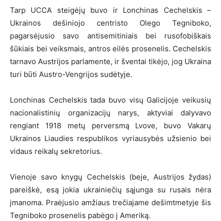
Tarp UCCA steigėjų buvo ir Lonchinas Cechelskis –
Ukrainos dešiniojo centristo Olego Tegniboko,
pagarsėjusio savo antisemitiniais bei rusofobiškais
šūkiais bei veiksmais, antros eilės prosenelis. Cechelskis
tarnavo Austrijos parlamente, ir šventai tikėjo, jog Ukraina
turi būti Austro-Vengrijos sudėtyje.
Lonchinas Cechelskis tada buvo visų Galicijoje veikusių
nacionalistinių organizacijų narys, aktyviai dalyvavo
rengiant 1918 metų perversmą Lvove, buvo Vakarų
Ukrainos Liaudies respublikos vyriausybės užsienio bei
vidaus reikalų sekretorius.
Vienoje savo knygų Cechelskis (beje, Austrijos žydas)
pareiškė, esą jokia ukrainiečių sąjunga su rusais nėra
įmanoma. Praėjusio amžiaus trečiajame dešimtmetyje šis
Tegniboko prosenelis pabėgo į Ameriką.