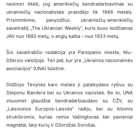
nesinori tikėti, jog amerikiečių bendradarbiavimas su
ukrainiečių nacionalistais prasidėjo tik 1946 metais.
Prisiminkime, pavyzdžiui, ukrainiečių-amerikiečių
savaitraštį „The Ukrainian Weekly“, kuris buvo leidžiamas
JAV nuo 1893 metų, o anglų kalba – nuo 1933 metų.
Šio savaitraščio redakcija yra Parsipanio mieste, Niu-
Džersio valstijoje. Ten pat, kur yra „Ukrainos nacionalinės
asociacijos“ (UNA) būstinė.
Didžiojo Tėvynės karo metais ji palaikydavo ryšius su
Steponu Bandera bei su Ukrainos nacistais. Be to, UNA
visuomet glaudžiai bendradarbiaudavo su CŽV, su
„Laisvosios Europos-Laisvės“ radiju, bei su kitomis
struktūromis, kurias remia Vašingtonas bei pavieniai
magnatai, tarp kurių ir Džordžas Sorošas.