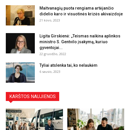
Maitvanagių puota rengiama artėjančio
didelio karo ir visuotinės krizės akivaizdoje
21 kovo, 2023
Ligita Girskienė: „Teismas naikina aplinkos
ministro S. Gentvilo įsakymą, kuriuo
gyventojai...
22 gruodžio, 2022
Tyliai atslenka tai, ko nelaukėm
6 sausio, 2023
KARŠTOS NAUJIENOS