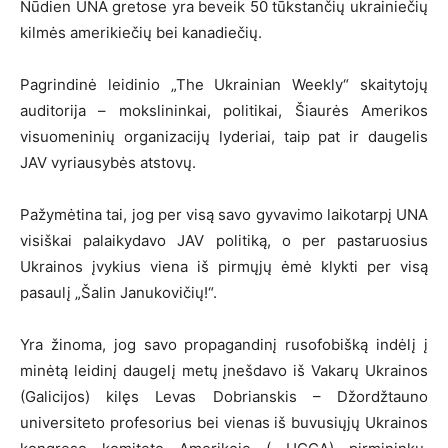
Nūdien UNA gretose yra beveik 50 tūkstančių ukrainiečių
kilmės amerikiečių bei kanadiečių.
Pagrindinė leidinio „The Ukrainian Weekly“ skaitytojų
auditorija – mokslininkai, politikai, Šiaurės Amerikos
visuomeninių organizacijų lyderiai, taip pat ir daugelis
JAV vyriausybės atstovų.
Pažymėtina tai, jog per visą savo gyvavimo laikotarpį UNA
visiškai palaikydavo JAV politiką, o per pastaruosius
Ukrainos įvykius viena iš pirmųjų ėmė klykti per visą
pasaulį „Šalin Janukovičių!“.
Yra žinoma, jog savo propagandinį rusofobišką indėlį į
minėtą leidinį daugelį metų įnešdavo iš Vakarų Ukrainos
(Galicijos) kilęs Levas Dobrianskis – Džordžtauno
universiteto profesorius bei vienas iš buvusiųjų Ukrainos