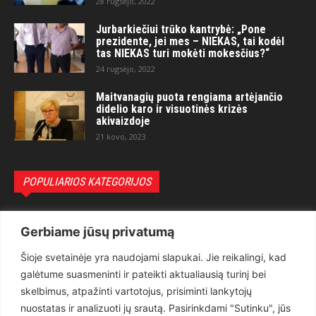
28 rugsėjo, 2022
Jurbarkiečiui trūko kantrybė: „Pone
prezidente, jei mes – NIEKAS, tai kodėl
tas NIEKAS turi mokėti mokesčius?“
24 rugsėjo, 2022
Maitvanagių puota rengiama artėjančio
didelio karo ir visuotinės krizės
akivaizdoje
21 kovo, 2023
POPULIARIOS KATEGORIJOS
Politika
3281
Gerbiame jūsų privatumą
Nuomonės
2174
Šioje svetainėje yra naudojami slapukai. Jie reikalingi, kad
Teisėsauga
1497
galėtume suasmeninti ir pateikti aktualiausią turinį bei
Aktualu
1373
skelbimus, atpažinti vartotojus, prisiminti lankytojų
Lietuva
619
nuostatas ir analizuoti jų srautą. Pasirinkdami "Sutinku", jūs