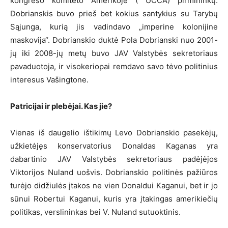
kongreso komiteto Amerikoje ( UCCA) pirmininkų.
Dobrianskis buvo prieš bet kokius santykius su Tarybų
Sąjunga, kurią jis vadindavo „imperine kolonijine
maskovija“. Dobrianskio duktė Pola Dobrianski nuo 2001-
jų iki 2008-jų metų buvo JAV Valstybės sekretoriaus
pavaduotoja, ir visokeriopai remdavo savo tėvo politinius
interesus Vašingtone.
Patricijai ir plebėjai. Kas jie?
Vienas iš daugelio ištikimų Levo Dobrianskio pasekėjų,
užkietėjęs konservatorius Donaldas Kaganas yra
dabartinio JAV Valstybės sekretoriaus padėjėjos
Viktorijos Nuland uošvis. Dobrianskio politinės pažiūros
turėjo didžiulės įtakos ne vien Donaldui Kaganui, bet ir jo
sūnui Robertui Kaganui, kuris yra įtakingas amerikiečių
politikas, verslininkas bei V. Nuland sutuoktinis.