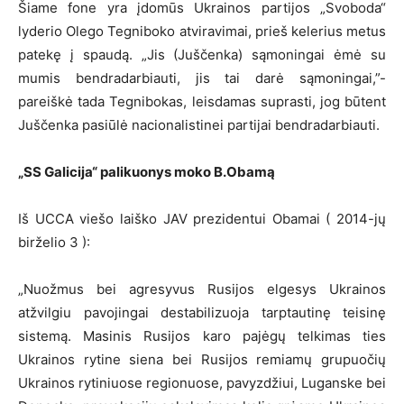
Šiame fone yra įdomūs Ukrainos partijos „Svoboda“
lyderio Olego Tegniboko atviravimai, prieš kelerius metus
patekę į spaudą. „Jis (Juščenka) sąmoningai ėmė su
mumis bendradarbiauti, jis tai darė sąmoningai,”-
pareiškė tada Tegnibokas, leisdamas suprasti, jog būtent
Juščenka pasiūlė nacionalistinei partijai bendradarbiauti.
„SS Galicija“ palikuonys moko B.Obamą
Iš UCCA viešo laiško JAV prezidentui Obamai ( 2014-jų
birželio 3 ):
„Nuožmus bei agresyvus Rusijos elgesys Ukrainos
atžvilgiu pavojingai destabilizuoja tarptautinę teisinę
sistemą. Masinis Rusijos karo pajėgų telkimas ties
Ukrainos rytine siena bei Rusijos remiamų grupuočių
Ukrainos rytiniuose regionuose, pavyzdžiui, Luganske bei