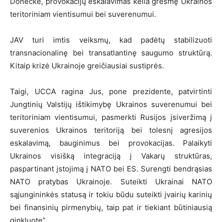
Donecke, provokacijų eskalavimas kelia grėsmę Ukrainos
teritoriniam vientisumui bei suverenumui.
JAV turi imtis veiksmų, kad padėtų stabilizuoti
transnacionalinę bei transatlantinę saugumo struktūrą.
Kitaip krizė Ukrainoje greičiausiai sustiprės.
Taigi, UCCA ragina Jus, pone prezidente, patvirtinti
Jungtinių Valstijų ištikimybę Ukrainos suverenumui bei
teritoriniam vientisumui, pasmerkti Rusijos įsiveržimą į
suverenios Ukrainos teritoriją bei tolesnį agresijos
eskalavimą, bauginimus bei provokacijas. Palaikyti
Ukrainos visišką integraciją į Vakarų struktūras,
paspartinant įstojimą į NATO bei ES. Surengti bendrąsias
NATO pratybas Ukrainoje. Suteikti Ukrainai NATO
sąjungininkės statusą ir tokiu būdu suteikti įvairių karinių
bei finansinių pirmenybių, taip pat ir tiekiant būtiniausią
ginkluotę”.