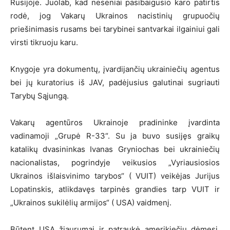
Rusijoje. Juolab, kad neseniai pasibaigusio karo patirtis
rodė, jog Vakarų Ukrainos nacistinių grupuočių
priešinimasis rusams bei tarybinei santvarkai ilgainiui gali
virsti tikruoju karu.
Knygoje yra dokumentų, įvardijančių ukrainiečių agentus
bei jų kuratorius iš JAV, padėjusius galutinai sugriauti
Tarybų Sąjungą.
Vakarų agentūros Ukrainoje pradininke įvardinta
vadinamoji „Grupė R-33“. Su ja buvo susijęs graikų
katalikų dvasininkas Ivanas Gryniochas bei ukrainiečių
nacionalistas, pogrindyje veikusios „Vyriausiosios
Ukrainos išlaisvinimo tarybos“ ( VUIT) veikėjas Jurijus
Lopatinskis, atlikdavęs tarpinės grandies tarp VUIT ir
„Ukrainos sukilėlių armijos“ ( USA) vaidmenį.
Būtent USA žiaurumai ir patraukė amerikiečių dėmesį.