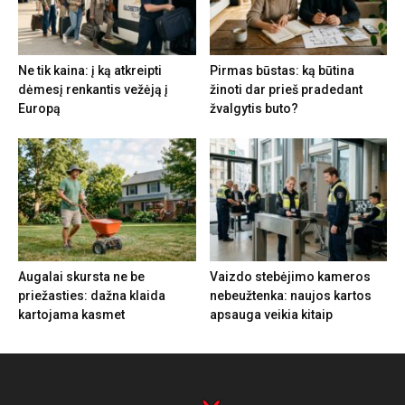
Ne tik kaina: į ką atkreipti
Pirmas būstas: ką būtina
dėmesį renkantis vežėją į
žinoti dar prieš pradedant
Europą
žvalgytis buto?
Augalai skursta ne be
Vaizdo stebėjimo kameros
priežasties: dažna klaida
nebeužtenka: naujos kartos
kartojama kasmet
apsauga veikia kitaip