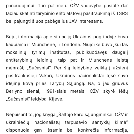
panaudojimui. Tuo pat metu CŽV vadovybė pasiūlė dar
labiau skatinti tarybinio elito atstovų pasitraukimą iš TSRS
bei pajungti šiuos pabėgėlius JAV interesams.
Beje, informacija apie situaciją Ukrainos pogrindyje buvo
kaupiama ir Miunchene, ir Londone. Niujorke buvo įkurtas
mokslinių tyrimų institutas, publikuodavęs daugelį
antitarybinių leidinių, taip pat ir Miunchene leistą
mėnraštį „Sučasnist“. Per šią leidybinę veiklą į užsienį
pasitraukusieji Vakarų Ukrainos nacionalistai tęsė savo
idėjinę kovą prieš Tarybų Sąjungą. Na, o jau griuvus
Berlyno sienai, 1991-siais metais, CŽV skyrė lėšų
„Sučasnist“ leidybai Kijeve.
Nepaisant to, jog knyga „Šaltojo karo sąjungininkai: CŽV ir
ukrainiečių nacionalistų tarpusavio santykių kilmė”
disponuoja gan išsamia bei konkrečia informacija,