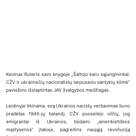
Kevinas Ruteris savo knygoje „Šaltojo karo sąjungininkai:
CŽV ir ukrainiečių nacionalistų tarpusavio santykių kilmė“
paviešino išslaptintas JAV žvalgybos medžiagas.
Leidinyje tikinama, esą Ukrainos nacistų verbavimas buvo
pradėtas 1946-jų balandį. CŽV puoselėjo vilčių, jog
emigrantai iš Ukrainos, būdami „amerikietiškos
mąstysenos“ įtakoje, pagreitins naująją revoliuciją