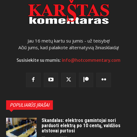
Jau 16 metų kartu su jumis - už teisybę!
Ačiū jums, kad palaikote alternatyvią žiniasklaidą!
Susisiekite su mumis:
info@hotcommentary.com
POPULIARŪS ĮRAŠAI
Skandalas: elektros gamintojai nori
parduoti elektrą po 10 centų, valdžios
atstovai purtosi