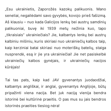
„Esu ukrainietis, Zaporožės kazokų palikuonis. Mano
seneliai, negailėdami savo gyvybės, kovojo prieš fašizmą.
Aš klausiu – nuo kada Galicijos lenkų bei austrų samdinių
palikuoniai, buvę iki 1939 metų nežinia kuo, tapo
„tikraisiais” ukrainiečiais? Jie, kalbantys lenkų bei austrų
kalbiniu mišiniu, kuris skiriasi nuo ukrainiečių kalbos taip,
kaip kerziniai batai skiriasi nuo moteriškų batelių, staiga
nusprendė, esą ir jie yra ukrainiečiai! Jie net pasiskelbė
ukrainiečių kalbos gynėjais, ir ukrainiečių nacijos
kūrėjais!
Tai tas pats, kaip kad JAV gyvenantys juodaodžiai,
kalbantys angliškai, ir anglai, gyvenantys Anglijoje, būtų
pripažinti viena nacija. Bet juk naciją vienija bendra
istorinė bei kultūrinė praeitis. O pas mus su jais bendros
istorinės praeities tiesiog nėra!