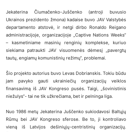
Jekaterina Čiumačenko-Juščenko (antroji buvusio
Ukrainos prezidento žmona) kadaise buvo JAV Valstybės
departamento atstovė, ir netgi dirbo Ronaldo Reigano
administracijoje, organizacijoje „Captive Nations Weeks“
– kasmetiniame masinių renginių komplekse, kuriuo
siekiama patraukti JAV visuomenės dėmesį „pavergtų
tautų, engiamų komunistinių režimų“, problemai.
Šio projekto autorius buvo Levas Dobrianskis. Tokiu būdu
jam pavyko gauti ukrainiečių organizacijų veiklos
finansavimą iš JAV Kongreso pusės. Taigi, „šovinistinis
niežulys“- tai ne tik užkrečiama, bet ir pelninga liga.
Nuo 1986 metų Jekaterina Juščenko sukiodavosi Baltųjų
Rūmų bei JAV Kongreso sferose. Be to, ji kontroliavo
vieną iš Latvijos dešiniųjų-centristinių organizacijų.