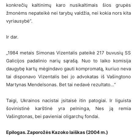
konkrečių kaltinimų karo nusikaltimais šios grupės
žmonėms nepateikė nei tarybų valdžia, nei kokia nors kita
vyriausybė“.
Ir dar.
„1984 metais Simonas Vizentalis pateikė 217 buvusių SS
Galicijos padalinio narių sąrašą. Nuo to laiko komisija
daugybę kartų mėgindavo gauti kompromatą, kuriuo neva
tai disponavo Vizentalis bei jo advokatas iš Vašingtono
Martynas Mendelsonas. Bet tai nedavė rezultato…“
Taigi, Ukrainos nacistai įsitaisė itin patogiai. Ir liguista
šovinistinė karštinė yra pelninga, Nes ją remia
Vašingtonas, bei pavieniai oligarchų fondai.
Epilogas. Zaporožės Kazoko laiškas (2004 m.)