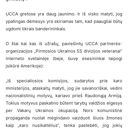
UCCA gretose yra daug jaunimo. Ir iš visko matyti, jog
ypatingas dėmesys yra skiriamas tam, kad paaugliai būtų
ugdomi tikrais banderininkais.
O štai kai kas iš užrašų, paviešintų UCCA partnerės-
organizacijos „Pirmosios Ukrainos SS divizijos veteranai“
interneto svetainėje (beje, buvę esesininkai taipogi
įsikūrė Amerikoje):
„Iš specialiosios komisijos, sudarytos prie karo
ministerijos, ataskaitų matyti, jog jie savanoriškai, vedini
nacionalistinių motyvų, kariavo prieš Raudonąją Armiją.
Tokius motyvus paskatino būtent tarybų valdžios elgesys
per Vakarų Ukrainos okupaciją. Nors komunistinė
propaganda nuolat mėgindavo vaizduoti šiuos žmones
kaip „karo nusikaltėlius“, tenka pastebėti, jog jokių