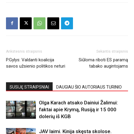
Ankstesnis straipsnis
Sekantis straipsnis
P.Gylys: Valdanti koalicija
Siūloma riboti ES paramą
savos užsienio politikos neturi
tabako augintojams
SUSIJĘ STRAIPSNIAI
DAUGIAU ŠIO AUTORIAUS TURINIO
Olga Karach atsako Dainiui Žalimui:
faktai apie Krymą, Rusiją ir 15 000
dolerių iš KGB
JAV laimi. Kinija skęsta skolose.