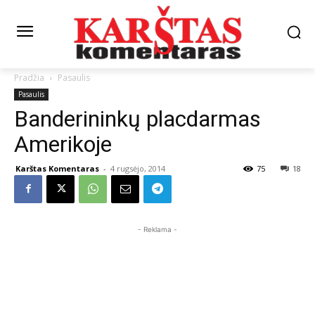
Pradžia
Pasaulis
Pasaulis
Banderininkų placdarmas
Amerikoje
Karštas Komentaras
-
4 rugsėjo, 2014
75
18
- Reklama -