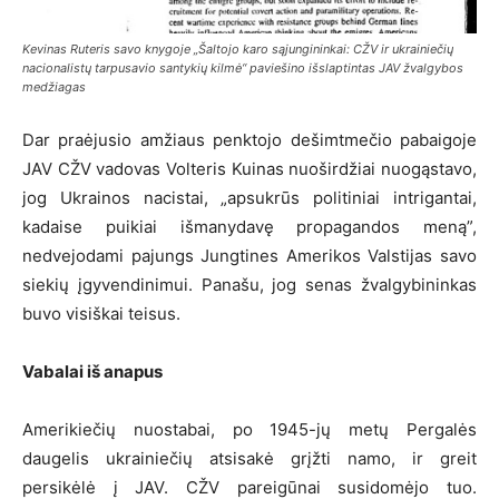
Kevinas Ruteris savo knygoje „Šaltojo karo sąjungininkai: CŽV ir ukrainiečių
nacionalistų tarpusavio santykių kilmė“ paviešino išslaptintas JAV žvalgybos
medžiagas
Dar praėjusio amžiaus penktojo dešimtmečio pabaigoje
JAV CŽV vadovas Volteris Kuinas nuoširdžiai nuogąstavo,
jog Ukrainos nacistai, „apsukrūs politiniai intrigantai,
kadaise puikiai išmanydavę propagandos meną”,
nedvejodami pajungs Jungtines Amerikos Valstijas savo
siekių įgyvendinimui. Panašu, jog senas žvalgybininkas
buvo visiškai teisus.
Vabalai iš anapus
Amerikiečių nuostabai, po 1945-jų metų Pergalės
daugelis ukrainiečių atsisakė grįžti namo, ir greit
persikėlė į JAV. CŽV pareigūnai susidomėjo tuo.