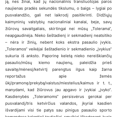
ją, nes žinai, kad jų nacionalinis transliuotojas paros
naujienas pradės sekundės tikslumu, o baigs – lygiai po
pusvalandžio, gali net laikrodį pasitikrinti. Didžiųjų
kaimyninių valstybių nacionaliniai kanalai, beje, savų
žiūrovų savaitgaliais, skirtingai nei mūsų „Tolerama“,
neapgaudinėja. Nieko šeštadienį ir sekmadienį neatsitiko
– nėra ir žinių, nebent koks ekstra pasaulio įvykis.
„Toleramos“ veikėjai šeštadienio ir sekmadienio „įvykius“
sukuria iš anksto. Paporinę keletą nieko nereiškiančių
pasaulio/mūsų kiemo naujienų, paleidžia prieš
savaitę/mėnesį/ketvirtį parengtus ilgus kaip žarna
reportažus apie žemės
ūkį/pramonę/prekybą/vaistus/miestelius/kaimus ir t. t.,
manydami, kad žiūrovus jau apgavo ir įvykiai „įvyko“.
Kasdienybės „Toleramoms“ persisvėrus gerokai per
pusvalandį/tris ketvirčius valandos, įkyriai kasdien
išvardijami visi tie patys sau pinigus pasaulio sporto
komandose kalantieji tautiečiai, smulkiai iškedenant, kuris