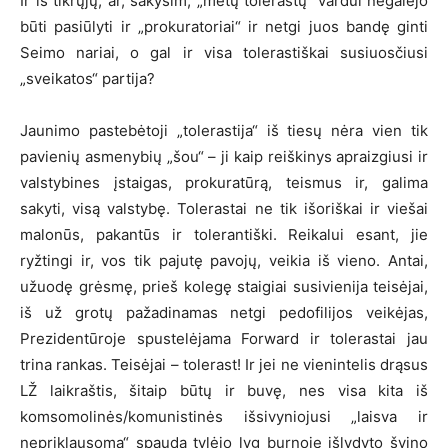
Ir iš tikrųjų, ar, sakysim, „metų tolerastų“ vardui negalėjo
būti pasiūlyti ir „prokuratoriai“ ir netgi juos bandę ginti
Seimo nariai, o gal ir visa tolerastiškai susiuosčiusi
„sveikatos“ partija?
Jaunimo pastebėtoji „tolerastija“ iš tiesų nėra vien tik
pavienių asmenybių „šou“ – ji kaip reiškinys apraizgiusi ir
valstybines įstaigas, prokuratūrą, teismus ir, galima
sakyti, visą valstybę. Tolerastai ne tik išoriškai ir viešai
malonūs, pakantūs ir tolerantiški. Reikalui esant, jie
ryžtingi ir, vos tik pajutę pavojų, veikia iš vieno. Antai,
užuodę grėsmę, prieš kolegę staigiai susivienija teisėjai,
iš už grotų pažadinamas netgi pedofilijos veikėjas,
Prezidentūroje spustelėjama Forward ir tolerastai jau
trina rankas. Teisėjai – tolerast! Ir jei ne vienintelis drąsus
LŽ laikraštis, šitaip būtų ir buvę, nes visa kita iš
komsomolinės/komunistinės išsivyniojusi „laisva ir
nepriklausoma“ spauda tylėjo lyg burnoje išlydyto švino