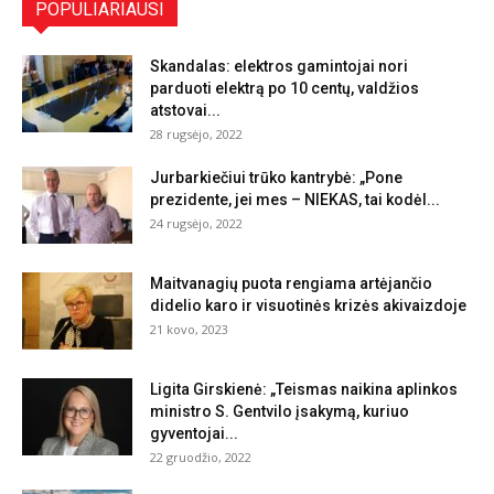
POPULIARIAUSI
Skandalas: elektros gamintojai nori
parduoti elektrą po 10 centų, valdžios
atstovai...
28 rugsėjo, 2022
Jurbarkiečiui trūko kantrybė: „Pone
prezidente, jei mes – NIEKAS, tai kodėl...
24 rugsėjo, 2022
Maitvanagių puota rengiama artėjančio
didelio karo ir visuotinės krizės akivaizdoje
21 kovo, 2023
Ligita Girskienė: „Teismas naikina aplinkos
ministro S. Gentvilo įsakymą, kuriuo
gyventojai...
22 gruodžio, 2022