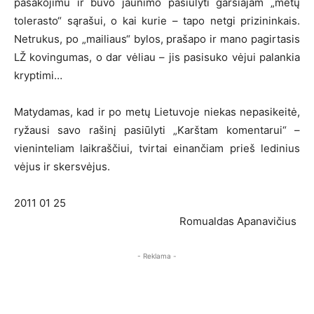
pasakojimu ir buvo jaunimo pasiūlyti garsiajam „metų
tolerasto“ sąrašui, o kai kurie – tapo netgi prizininkais.
Netrukus, po „mailiaus“ bylos, prašapo ir mano pagirtasis
LŽ kovingumas, o dar vėliau – jis pasisuko vėjui palankia
kryptimi…
Matydamas, kad ir po metų Lietuvoje niekas nepasikeitė,
ryžausi savo rašinį pasiūlyti „Karštam komentarui“ –
vieninteliam laikraščiui, tvirtai einančiam prieš ledinius
vėjus ir skersvėjus.
2011 01 25
Romualdas Apanavičius
- Reklama -