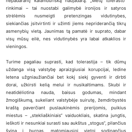
nepadarantį kalambūrišką naujadarą. „Metų tolerasto“
rinkimai – tai nuostabi galimybė ironijos ir satyros
strėlėmis nusmeigti pretenzingas vidutinybes,
siekiančias įsitvirtinti ir užimti jiems nepriderančią tikrų
asmenybių vietą. Jaunimas tą pamatė ir suprato, dabar
visų mūsų eilė, nes vidutinybės yra labai atkaklios ir
vieningos.
Turime pagaliau suprasti, kad tolerastija – tik dūmų
uždanga visą valstybę apraizgiusiai korupcijai, ledine
letena užgniaužiančiai bet kokį siekį gyventi ir dirbti
dorai, užkirsti kelią melui ir nusikaltimams. Skubi ir
neatidėliotina nauda, baisus godumas, mindant
žmogiškumą, sukeliant valstybėje suirutę, žemdirbystės
kraštą paverčiant puslaukinėmis prerijomis, puikius
miestus – „stekliaškiniais“ vaiduokliais, skatina jungtis,
ieškoti ir nesunkiai surasti sau aukštus „stogus“, pilančius
šviną į burnas, matomiausioj vietoj sodinančius