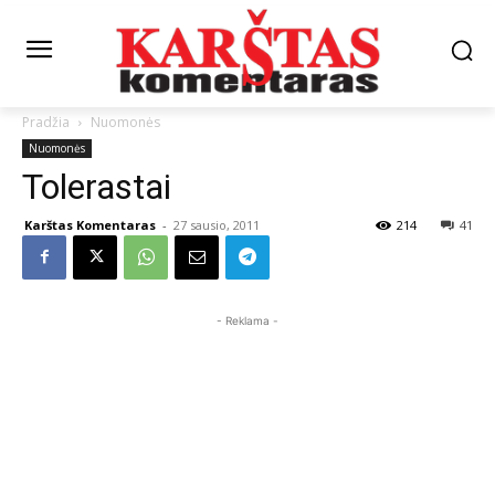
Pradžia
Nuomonės
Nuomonės
Tolerastai
Karštas Komentaras
-
27 sausio, 2011
214
41
- Reklama -