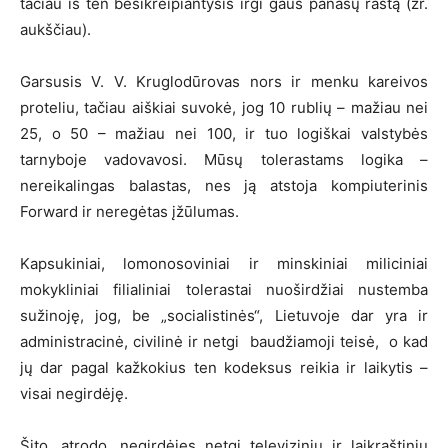
tačiau iš ten besikreipiantysis irgi gaus panašų raštą (žr.
aukščiau).
Garsusis V. V. Kruglodūrovas nors ir menku kareivos
proteliu, tačiau aiškiai suvokė, jog 10 rublių – mažiau nei
25, o 50 – mažiau nei 100, ir tuo logiškai valstybės
tarnyboje vadovavosi. Mūsų tolerastams logika –
nereikalingas balastas, nes ją atstoja kompiuterinis
Forward ir neregėtas įžūlumas.
Kapsukiniai, lomonosoviniai ir minskiniai miliciniai
mokykliniai filialiniai tolerastai nuoširdžiai nustemba
sužinoję, jog, be „socialistinės“, Lietuvoje dar yra ir
administracinė, civilinė ir netgi baudžiamoji teisė, o kad
jų dar pagal kažkokius ten kodeksus reikia ir laikytis –
visai negirdėję.
Šito, atrodo, negirdėjęs netgi televiziniu ir laikraštiniu