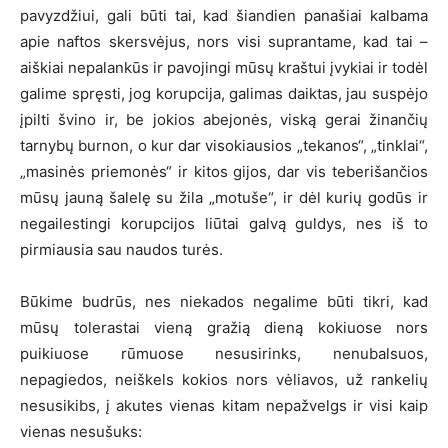
pavyzdžiui, gali būti tai, kad šiandien panašiai kalbama
apie naftos skersvėjus, nors visi suprantame, kad tai –
aiškiai nepalankūs ir pavojingi mūsų kraštui įvykiai ir todėl
galime spręsti, jog korupcija, galimas daiktas, jau suspėjo
įpilti švino ir, be jokios abejonės, viską gerai žinančių
tarnybų burnon, o kur dar visokiausios „tekanos“, „tinklai“,
„masinės priemonės“ ir kitos gijos, dar vis teberišančios
mūsų jauną šalelę su žila „motuše“, ir dėl kurių godūs ir
negailestingi korupcijos liūtai galvą guldys, nes iš to
pirmiausia sau naudos turės.
Būkime budrūs, nes niekados negalime būti tikri, kad
mūsų tolerastai vieną gražią dieną kokiuose nors
puikiuose rūmuose nesusirinks, nenubalsuos,
nepagiedos, neiškels kokios nors vėliavos, už rankelių
nesusikibs, į akutes vienas kitam nepažvelgs ir visi kaip
vienas nesušuks: