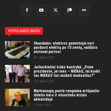
POPULIARŪS ĮRAŠAI
Skandalas: elektros gamintojai nori
parduoti elektrą po 10 centų, valdžios
atstovai purtosi
28 rugsėjo, 2022
Jurbarkiečiui trūko kantrybė: „Pone
prezidente, jei mes – NIEKAS, tai kodėl
tas NIEKAS turi mokėti mokesčius?“
24 rugsėjo, 2022
Maitvanagių puota rengiama artėjančio
didelio karo ir visuotinės krizės
akivaizdoje
21 kovo, 2023