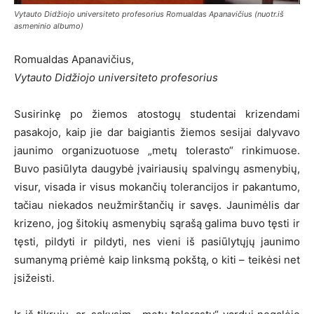
Vytauto Didžiojo universiteto profesorius Romualdas Apanavičius (nuotr.iš
asmeninio albumo)
Romualdas Apanavičius,
Vytauto Didžiojo universiteto profesorius
Susirinkę po žiemos atostogų studentai krizendami
pasakojo, kaip jie dar baigiantis žiemos sesijai dalyvavo
jaunimo organizuotuose „metų tolerasto“ rinkimuose.
Buvo pasiūlyta daugybė įvairiausių spalvingų asmenybių,
visur, visada ir visus mokančių tolerancijos ir pakantumo,
tačiau niekados neužmirštančių ir savęs. Jaunimėlis dar
krizeno, jog šitokių asmenybių sąrašą galima buvo tęsti ir
tęsti, pildyti ir pildyti, nes vieni iš pasiūlytųjų jaunimo
sumanymą priėmė kaip linksmą pokštą, o kiti – teikėsi net
įsižeisti.