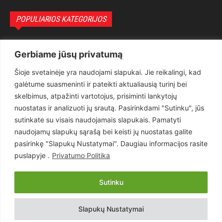
POPULIARIOS KATEGORIJOS
Politika
3281
Gerbiame jūsų privatumą
Nuomonės
2174
Šioje svetainėje yra naudojami slapukai. Jie reikalingi, kad
Teisėsauga
1497
galėtume suasmeninti ir pateikti aktualiausią turinį bei
Aktualu
1373
skelbimus, atpažinti vartotojus, prisiminti lankytojų
Lietuva
619
nuostatas ir analizuoti jų srautą. Pasirinkdami "Sutinku", jūs
sutinkate su visais naudojamais slapukais. Pamatyti
Pasaulis
560
naudojamų slapukų sąrašą bei keisti jų nuostatas galite
Статьи на русском
282
pasirinkę "Slapukų Nustatymai". Daugiau informacijos rasite
Articles in english
160
puslapyje .
Privatumo Politika
Muzika
116
Sutinku
Copyright © 2026 UAB „Goruva“. Visos teisės saugomos.
Slapukų Nustatymai