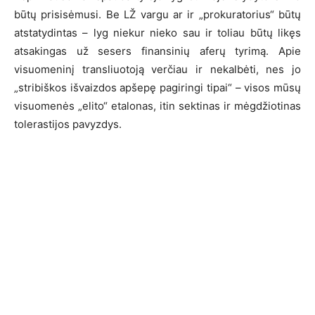
būtų prisisėmusi. Be LŽ vargu ar ir „prokuratorius“ būtų
atstatydintas – lyg niekur nieko sau ir toliau būtų likęs
atsakingas už sesers finansinių aferų tyrimą. Apie
visuomeninį transliuotoją verčiau ir nekalbėti, nes jo
„stribiškos išvaizdos apšepę pagiringi tipai“ – visos mūsų
visuomenės „elito“ etalonas, itin sektinas ir mėgdžiotinas
tolerastijos pavyzdys.