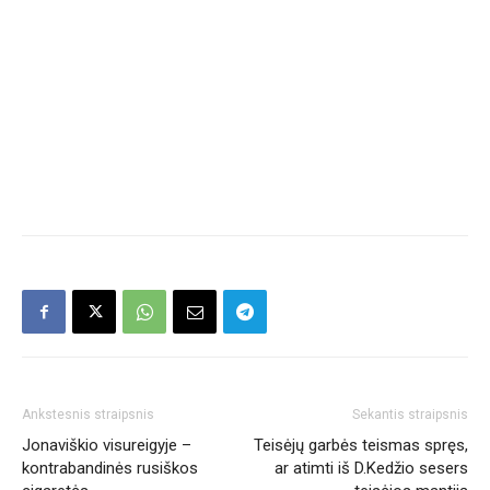
Ankstesnis straipsnis
Sekantis straipsnis
Jonaviškio visureigyje –
Teisėjų garbės teismas spręs,
kontrabandinės rusiškos
ar atimti iš D.Kedžio sesers