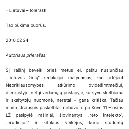
– Lietuvai – tolerast!
Tad būkime budrūs.
2010 02 24
Autoriaus prierašas:
Šį rašinį beveik prieš metus el. paštu nusiunčiau
„Lietuvos žinių“ redakcijai, matydamas, kad artėjant
Nepriklausomybės atkūrimo dvidešimtmečiui,
dienraštyje, netgi vedamųjų puslapyje, kursyvu skelbiama
ir skaitytojų nuomonė, neretai – gana kritiška. Tačiau
mano straipsnis paskelbtas nebuvo, o po Kovo 11 – osios
LŽ pasipylė rašiniai, šlovinantys „reto intelekto“,
„erudicijos“ ir kitokius veikėjus, kurie studentų