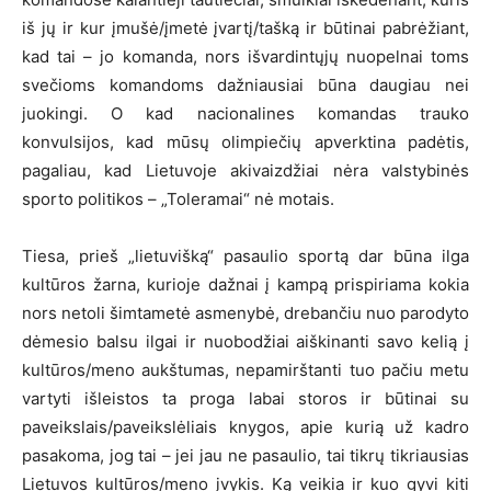
iš jų ir kur įmušė/įmetė įvartį/tašką ir būtinai pabrėžiant,
kad tai – jo komanda, nors išvardintųjų nuopelnai toms
svečioms komandoms dažniausiai būna daugiau nei
juokingi. O kad nacionalines komandas trauko
konvulsijos, kad mūsų olimpiečių apverktina padėtis,
pagaliau, kad Lietuvoje akivaizdžiai nėra valstybinės
sporto politikos – „Toleramai“ nė motais.
Tiesa, prieš „lietuvišką“ pasaulio sportą dar būna ilga
kultūros žarna, kurioje dažnai į kampą prispiriama kokia
nors netoli šimtametė asmenybė, drebančiu nuo parodyto
dėmesio balsu ilgai ir nuobodžiai aiškinanti savo kelią į
kultūros/meno aukštumas, nepamirštanti tuo pačiu metu
vartyti išleistos ta proga labai storos ir būtinai su
paveikslais/paveikslėliais knygos, apie kurią už kadro
pasakoma, jog tai – jei jau ne pasaulio, tai tikrų tikriausias
Lietuvos kultūros/meno įvykis. Ką veikia ir kuo gyvi kiti