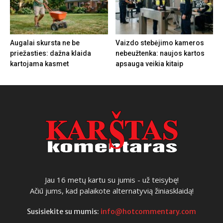
Augalai skursta ne be
Vaizdo stebėjimo kameros
priežasties: dažna klaida
nebeužtenka: naujos kartos
kartojama kasmet
apsauga veikia kitaip
Jau 16 metų kartu su jumis - už teisybę!
Ačiū jums, kad palaikote alternatyvią žiniasklaidą!
Susisiekite su mumis:
info@hotcommentary.com