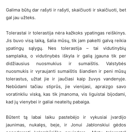
Galima būtų dar rašyti ir rašyti, skaičiuoti ir skaičiuoti, bet
gal jau užteks.
Tolerastai ir tolerastija nėra kažkoks ypatingas reiškinys.
Jis buvo visą laiką, šalia mūsų, tik jam pakelti galvą reikia
ypatingų sąlygų. Nes tolerastija – tai vidutinybių
samplaika, o vidutinybės iškyla ir galią įgauna tik per
didžiausius nuosmukius ir sumaištis. Valstybės
nuosmukis ir vyraujanti sumaištis šiandien ir peni mūsų
tolerastus, užtat jie ir jaučiasi kaip žuvys vandenyje.
Nebūdami tačiau stiprūs, jie vienijasi, apraizgo savo
voratinkliu viską, kas tik įmanoma, vis liguistai bijodami,
kad jų vienybei ir galiai neateitų pabaiga.
Būtent tą labai laiku pastebėjo ir vykusiai įvardijo
jaunimas, nukalęs, beje, ir Jonui Jablonskiui gėdos