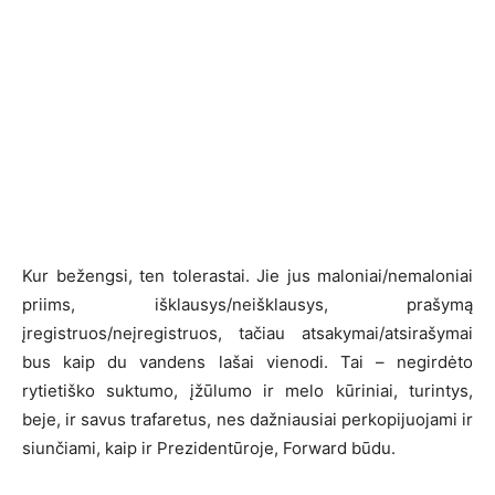
Kur bežengsi, ten tolerastai. Jie jus maloniai/nemaloniai
priims, išklausys/neišklausys, prašymą
įregistruos/neįregistruos, tačiau atsakymai/atsirašymai
bus kaip du vandens lašai vienodi. Tai – negirdėto
rytietiško suktumo, įžūlumo ir melo kūriniai, turintys,
beje, ir savus trafaretus, nes dažniausiai perkopijuojami ir
siunčiami, kaip ir Prezidentūroje, Forward būdu.