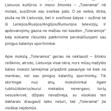
Lietuvos kultūros ir meno žmonės – „Toleramai“ nė
motais, susižinok sau sveikas pats. O jie veikia, dirba,
pluša ne tik Lietuvoje, bet ir svečiose šalyse – sužinai tai
iš Lenkijos/Rusijos/Anglijos/Rumunijos televizijų. Ir
apdovanojimų gauna ne mažiau nei kasdien „Toleramoje“
kaip kokiame rikiuotės patikrinime perskaičiuojami sau
pinigus kalantys sportininkai.
Apie mokslą „Toleramos“ geriau nė neklausti – šitokio
reiškinio, atrodo, Lietuvoje visai nėra, nors mūsų mažytės
šalies mokslo laimėjimai pripažinti pasaulyje nė kiek ne
menkiau, nei sau pinigus kalančių sportininkų. Tik
skirtingai nuo anų, mokslininkai ilgam
rubliui/doleriui/eurui niekados nevergavo, turtų
nesusikrovė, džipais nevažinėja, su visokiais ten
daktarais draugauti laiko neturi, tad „Toleramai“ jie
visiškai neįdomūs.