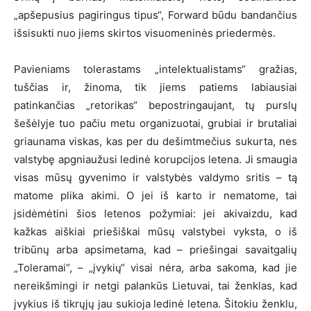
„apšepusius pagiringus tipus“, Forward būdu bandančius
išsisukti nuo jiems skirtos visuomeninės priedermės.
Pavieniams tolerastams „intelektualistams“ gražias,
tuščias ir, žinoma, tik jiems patiems labiausiai
patinkančias „retorikas“ bepostringaujant, tų purslų
šešėlyje tuo pačiu metu organizuotai, grubiai ir brutaliai
griaunama viskas, kas per du dešimtmečius sukurta, nes
valstybę apgniaužusi ledinė korupcijos letena. Ji smaugia
visas mūsų gyvenimo ir valstybės valdymo sritis – tą
matome plika akimi. O jei iš karto ir nematome, tai
įsidėmėtini šios letenos požymiai: jei akivaizdu, kad
kažkas aiškiai priešiškai mūsų valstybei vyksta, o iš
tribūnų arba apsimetama, kad – priešingai savaitgalių
„Toleramai“, – „įvykių“ visai nėra, arba sakoma, kad jie
nereikšmingi ir netgi palankūs Lietuvai, tai ženklas, kad
įvykius iš tikrųjų jau sukioja ledinė letena. Šitokiu ženklu,