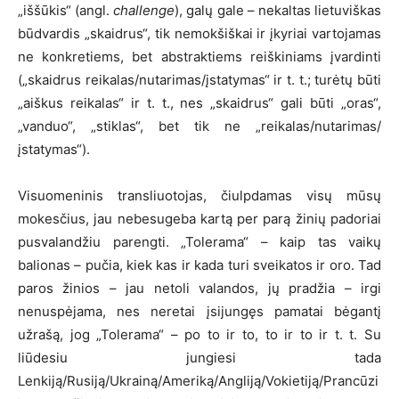
„iššūkis“ (angl.
challenge
), galų gale – nekaltas lietuviškas
būdvardis „skaidrus“, tik nemokšiškai ir įkyriai vartojamas
ne konkretiems, bet abstraktiems reiškiniams įvardinti
(„skaidrus reikalas/nutarimas/įstatymas“ ir t. t.; turėtų būti
„aiškus reikalas“ ir t. t., nes „skaidrus“ gali būti „oras“,
„vanduo“, „stiklas“, bet tik ne „reikalas/nutarimas/
įstatymas“).
Visuomeninis transliuotojas, čiulpdamas visų mūsų
mokesčius, jau nebesugeba kartą per parą žinių padoriai
pusvalandžiu parengti. „Tolerama“ – kaip tas vaikų
balionas – pučia, kiek kas ir kada turi sveikatos ir oro. Tad
paros žinios – jau netoli valandos, jų pradžia – irgi
nenuspėjama, nes neretai įsijungęs pamatai bėgantį
užrašą, jog „Tolerama“ – po to ir to, to ir to ir t. t. Su
liūdesiu jungiesi tada
Lenkiją/Rusiją/Ukrainą/Ameriką/Angliją/Vokietiją/Prancūzi