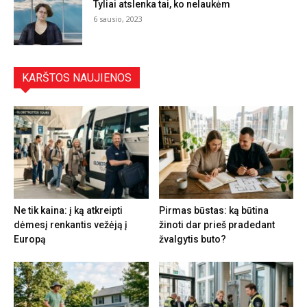
Tyliai atslenka tai, ko nelaukėm
6 sausio, 2023
KARŠTOS NAUJIENOS
Ne tik kaina: į ką atkreipti
Pirmas būstas: ką būtina
dėmesį renkantis vežėją į
žinoti dar prieš pradedant
Europą
žvalgytis buto?