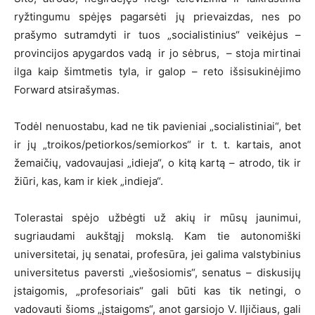
ryžtingumu spėjęs pagarsėti jų prievaizdas, nes po
prašymo sutramdyti ir tuos „socialistinius“ veikėjus –
provincijos apygardos vadą ir jo sėbrus, – stoja mirtinai
ilga kaip šimtmetis tyla, ir galop – reto išsisukinėjimo
Forward atsirašymas.
Todėl nenuostabu, kad ne tik pavieniai „socialistiniai“, bet
ir jų „troikos/petiorkos/semiorkos“ ir t. t. kartais, anot
žemaičių, vadovaujasi „idieja“, o kitą kartą – atrodo, tik ir
žiūri, kas, kam ir kiek „indieja“.
Tolerastai spėjo užbėgti už akių ir mūsų jaunimui,
sugriaudami aukštąjį mokslą. Kam tie autonomiški
universitetai, jų senatai, profesūra, jei galima valstybinius
universitetus paversti „viešosiomis“, senatus – diskusijų
įstaigomis, „profesoriais“ gali būti kas tik netingi, o
vadovauti šioms „įstaigoms“, anot garsiojo V. Iljičiaus, gali