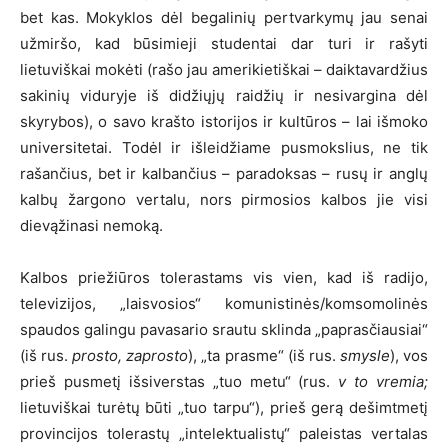
bet kas. Mokyklos dėl begalinių pertvarkymų jau senai
užmiršo, kad būsimieji studentai dar turi ir rašyti
lietuviškai mokėti (rašo jau amerikietiškai – daiktavardžius
sakinių viduryje iš didžiųjų raidžių ir nesivargina dėl
skyrybos), o savo krašto istorijos ir kultūros – lai išmoko
universitetai. Todėl ir išleidžiame pusmokslius, ne tik
rašančius, bet ir kalbančius – paradoksas – rusų ir anglų
kalbų žargono vertalu, nors pirmosios kalbos jie visi
dievąžinasi nemoką.
Kalbos priežiūros tolerastams vis vien, kad iš radijo,
televizijos, „laisvosios“ komunistinės/komsomolinės
spaudos galingu pavasario srautu sklinda „paprasčiausiai“
(iš rus.
prosto,
zaprosto
), „ta prasme“ (iš rus.
smysle
), vos
prieš pusmetį išsiverstas „tuo metu“ (rus.
v to vremia;
lietuviškai turėtų būti „tuo tarpu“), prieš gerą dešimtmetį
provincijos tolerastų „intelektualistų“ paleistas vertalas