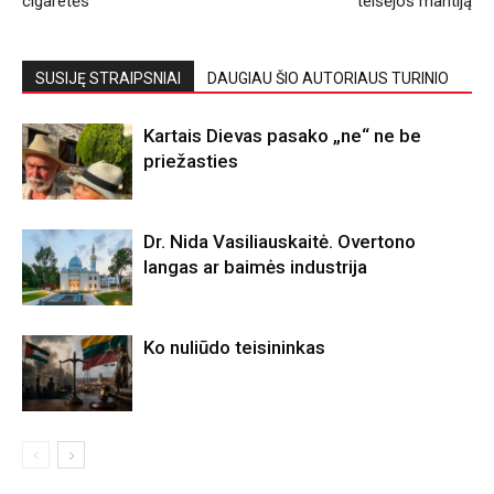
cigaretės
teisėjos mantiją
SUSIJĘ STRAIPSNIAI
DAUGIAU ŠIO AUTORIAUS TURINIO
Kartais Dievas pasako „ne“ ne be
priežasties
Dr. Nida Vasiliauskaitė. Overtono
langas ar baimės industrija
Ko nuliūdo teisininkas