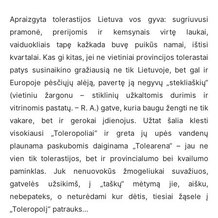
Apraizgyta tolerastijos Lietuva vos gyva: sugriuvusi
pramonė, prerijomis ir kemsynais virtę laukai,
vaiduokliais tapę kažkada buvę puikūs namai, ištisi
kvartalai. Kas gi kitas, jei ne vietiniai provincijos tolerastai
patys susinaikino gražiausią ne tik Lietuvoje, bet gal ir
Europoje pėsčiųjų alėją, pavertę ją negyvų „stekliaškių“
(vietiniu žargonu – stiklinių užkaltomis durimis ir
vitrinomis pastatų. – R. A.) gatve, kuria baugu žengti ne tik
vakare, bet ir gerokai įdienojus. Užtat šalia klesti
visokiausi „Toleropoliai“ ir greta jų upės vandenų
plaunama paskubomis daiginama „Tolearena“ – jau ne
vien tik tolerastijos, bet ir provincialumo bei kvailumo
paminklas. Juk nenuovokūs žmogeliukai suvažiuos,
gatvelės užsikimš, į „taškų“ mėtymą jie, aišku,
nebepateks, o neturėdami kur dėtis, tiesiai žąsele į
„Toleropolį“ patrauks…