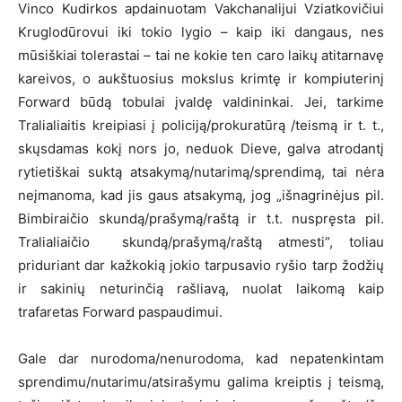
Vinco Kudirkos apdainuotam Vakchanalijui Vziatkovičiui
Kruglodūrovui iki tokio lygio – kaip iki dangaus, nes
mūsiškiai tolerastai – tai ne kokie ten caro laikų atitarnavę
kareivos, o aukštuosius mokslus krimtę ir kompiuterinį
Forward būdą tobulai įvaldę valdininkai. Jei, tarkime
Tralialiaitis kreipiasi į policiją/prokuratūrą /teismą ir t. t.,
skųsdamas kokį nors jo, neduok Dieve, galva atrodantį
rytietiškai suktą atsakymą/nutarimą/sprendimą, tai nėra
neįmanoma, kad jis gaus atsakymą, jog „išnagrinėjus pil.
Bimbiraičio skundą/prašymą/raštą ir t.t. nuspręsta pil.
Tralialiaičio skundą/prašymą/raštą atmesti“, toliau
priduriant dar kažkokią jokio tarpusavio ryšio tarp žodžių
ir sakinių neturinčią rašliavą, nuolat laikomą kaip
trafaretas Forward paspaudimui.
Gale dar nurodoma/nenurodoma, kad nepatenkintam
sprendimu/nutarimu/atsirašymu galima kreiptis į teismą,