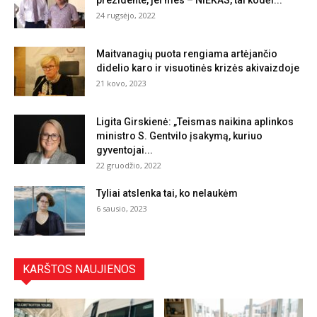
prezidente, jei mes – NIEKAS, tai kodėl...
24 rugsėjo, 2022
Maitvanagių puota rengiama artėjančio
didelio karo ir visuotinės krizės akivaizdoje
21 kovo, 2023
Ligita Girskienė: „Teismas naikina aplinkos
ministro S. Gentvilo įsakymą, kuriuo
gyventojai...
22 gruodžio, 2022
Tyliai atslenka tai, ko nelaukėm
6 sausio, 2023
KARŠTOS NAUJIENOS