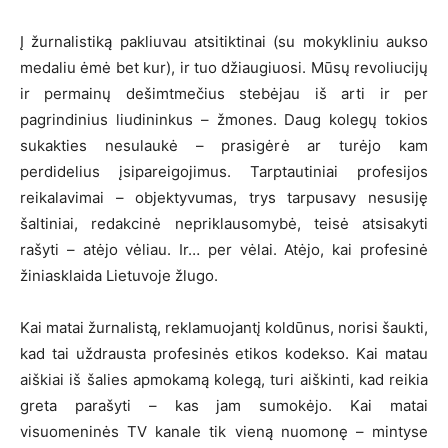
Į žurnalistiką pakliuvau atsitiktinai (su mokykliniu aukso
medaliu ėmė bet kur), ir tuo džiaugiuosi. Mūsų revoliucijų
ir permainų dešimtmečius stebėjau iš arti ir per
pagrindinius liudininkus – žmones. Daug kolegų tokios
sukakties nesulaukė – prasigėrė ar turėjo kam
perdidelius įsipareigojimus. Tarptautiniai profesijos
reikalavimai – objektyvumas, trys tarpusavy nesusiję
šaltiniai, redakcinė nepriklausomybė, teisė atsisakyti
rašyti – atėjo vėliau. Ir… per vėlai. Atėjo, kai profesinė
žiniasklaida Lietuvoje žlugo.
Kai matai žurnalistą, reklamuojantį koldūnus, norisi šaukti,
kad tai uždrausta profesinės etikos kodekso. Kai matau
aiškiai iš šalies apmokamą kolegą, turi aiškinti, kad reikia
greta parašyti – kas jam sumokėjo. Kai matai
visuomeninės TV kanale tik vieną nuomonę – mintyse