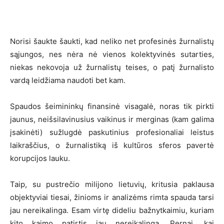
Norisi šaukte šaukti, kad neliko net profesinės žurnalistų
sąjungos, nes nėra nė vienos kolektyvinės sutarties,
niekas nekovoja už žurnalistų teises, o patį žurnalisto
vardą leidžiama naudoti bet kam.
Spaudos šeimininkų finansinė visagalė, noras tik pirkti
jaunus, neišsilavinusius vaikinus ir merginas (kam galima
įsakinėti) sužlugdė paskutinius profesionaliai leistus
laikraščius, o žurnalistiką iš kultūros sferos pavertė
korupcijos lauku.
Taip, su pustrečio milijono lietuvių, kritusia paklausa
objektyviai tiesai, žinioms ir analizėms rimta spauda tarsi
jau nereikalinga. Esam virtę dideliu bažnytkaimiu, kuriam
kito kaimo patirtis jau nereikalinga. Pernai, kai