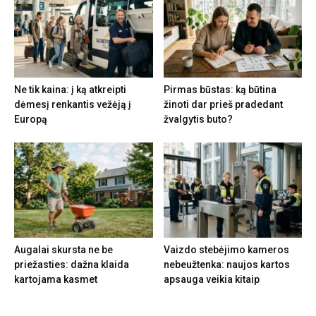
Ne tik kaina: į ką atkreipti
Pirmas būstas: ką būtina
dėmesį renkantis vežėją į
žinoti dar prieš pradedant
Europą
žvalgytis buto?
Augalai skursta ne be
Vaizdo stebėjimo kameros
priežasties: dažna klaida
nebeužtenka: naujos kartos
kartojama kasmet
apsauga veikia kitaip