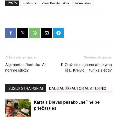
ŽYMĖS
Pulitzeris
Vilius Kavaliauskas
žurnalistika
Ankstesnis straipsnis
Sekantis straipsnis
Algimantas Rusteika. Ar
P. Gražulis negauna atsakymų
norime išlikti?
iš D. Kreivio – turi ką slėpti?
SUSIJĘ STRAIPSNIAI
DAUGIAU ŠIO AUTORIAUS TURINIO
Kartais Dievas pasako „ne“ ne be
priežasties