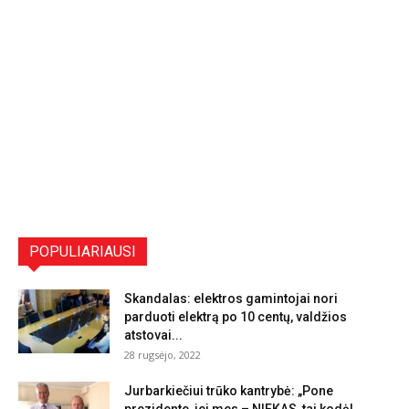
POPULIARIAUSI
Skandalas: elektros gamintojai nori
parduoti elektrą po 10 centų, valdžios
atstovai...
28 rugsėjo, 2022
Jurbarkiečiui trūko kantrybė: „Pone