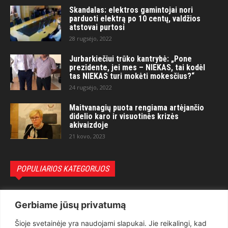
Skandalas: elektros gamintojai nori
parduoti elektrą po 10 centų, valdžios
atstovai purtosi
28 rugsėjo, 2022
Jurbarkiečiui trūko kantrybė: „Pone
prezidente, jei mes – NIEKAS, tai kodėl
tas NIEKAS turi mokėti mokesčius?“
24 rugsėjo, 2022
Maitvanagių puota rengiama artėjančio
didelio karo ir visuotinės krizės
akivaizdoje
21 kovo, 2023
POPULIARIOS KATEGORIJOS
Politika
3281
Gerbiame jūsų privatumą
Nuomonės
2174
Šioje svetainėje yra naudojami slapukai. Jie reikalingi, kad
Teisėsauga
1497