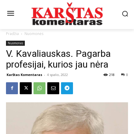
Pradžia
Nuomonės
Nuomonės
V. Kavaliauskas. Pagarba
profesijai, kurios jau nėra
Karštas Komentaras
-
4 spalio, 2022
218
0