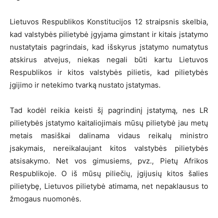
Lietuvos Respublikos Konstitucijos 12 straipsnis skelbia,
kad valstybės pilietybė įgyjama gimstant ir kitais įstatymo
nustatytais pagrindais, kad išskyrus įstatymo numatytus
atskirus atvejus, niekas negali būti kartu Lietuvos
Respublikos ir kitos valstybės pilietis, kad pilietybės
įgijimo ir netekimo tvarką nustato įstatymas.
Tad kodėl reikia keisti šį pagrindinį įstatymą, nes LR
pilietybės įstatymo kaitaliojimais mūsų pilietybė jau metų
metais masiškai dalinama vidaus reikalų ministro
įsakymais, nereikalaujant kitos valstybės pilietybės
atsisakymo. Net vos gimusiems, pvz., Pietų Afrikos
Respublikoje. O iš mūsų piliečių, įgijusių kitos šalies
pilietybę, Lietuvos pilietybė atimama, net nepaklausus to
žmogaus nuomonės.