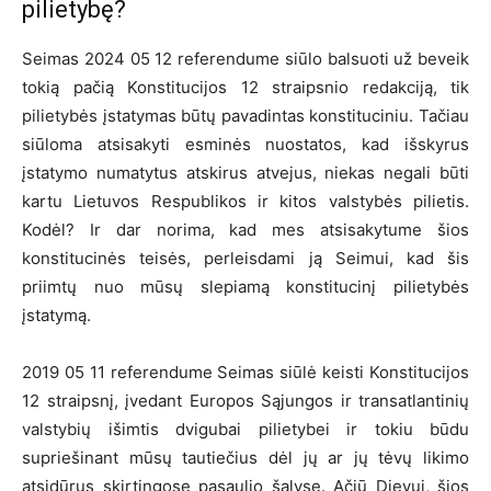
pilietybę?
Seimas 2024 05 12 referendume siūlo balsuoti už beveik
tokią pačią Konstitucijos 12 straipsnio redakciją, tik
pilietybės įstatymas būtų pavadintas konstituciniu. Tačiau
siūloma atsisakyti esminės nuostatos, kad išskyrus
įstatymo numatytus atskirus atvejus, niekas negali būti
kartu Lietuvos Respublikos ir kitos valstybės pilietis.
Kodėl? Ir dar norima, kad mes atsisakytume šios
konstitucinės teisės, perleisdami ją Seimui, kad šis
priimtų nuo mūsų slepiamą konstitucinį pilietybės
įstatymą.
2019 05 11 referendume Seimas siūlė keisti Konstitucijos
12 straipsnį, įvedant Europos Sąjungos ir transatlantinių
valstybių išimtis dvigubai pilietybei ir tokiu būdu
supriešinant mūsų tautiečius dėl jų ar jų tėvų likimo
atsidūrus skirtingose pasaulio šalyse. Ačiū Dievui, šios