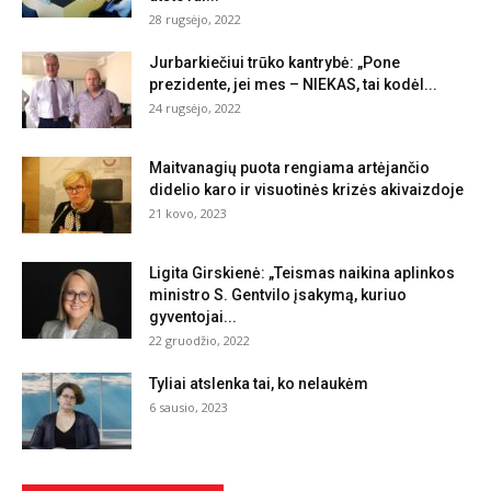
28 rugsėjo, 2022
Jurbarkiečiui trūko kantrybė: „Pone
prezidente, jei mes – NIEKAS, tai kodėl...
24 rugsėjo, 2022
Maitvanagių puota rengiama artėjančio
didelio karo ir visuotinės krizės akivaizdoje
21 kovo, 2023
Ligita Girskienė: „Teismas naikina aplinkos
ministro S. Gentvilo įsakymą, kuriuo
gyventojai...
22 gruodžio, 2022
Tyliai atslenka tai, ko nelaukėm
6 sausio, 2023