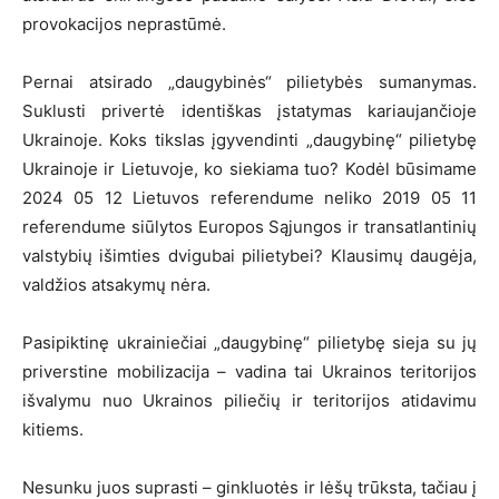
provokacijos neprastūmė.
Pernai atsirado „daugybinės“ pilietybės sumanymas.
Suklusti privertė identiškas įstatymas kariaujančioje
Ukrainoje. Koks tikslas įgyvendinti „daugybinę“ pilietybę
Ukrainoje ir Lietuvoje, ko siekiama tuo? Kodėl būsimame
2024 05 12 Lietuvos referendume neliko 2019 05 11
referendume siūlytos Europos Sąjungos ir transatlantinių
valstybių išimties dvigubai pilietybei? Klausimų daugėja,
valdžios atsakymų nėra.
Pasipiktinę ukrainiečiai „daugybinę“ pilietybę sieja su jų
priverstine mobilizacija – vadina tai Ukrainos teritorijos
išvalymu nuo Ukrainos piliečių ir teritorijos atidavimu
kitiems.
Nesunku juos suprasti – ginkluotės ir lėšų trūksta, tačiau į