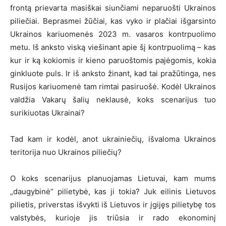
frontą prievarta masiškai siunčiami neparuošti Ukrainos
piliečiai. Beprasmei žūčiai, kas vyko ir plačiai išgarsinto
Ukrainos kariuomenės 2023 m. vasaros kontrpuolimo
metu. Iš anksto viską viešinant apie šį kontrpuolimą – kas
kur ir ką kokiomis ir kieno paruoštomis pajėgomis, kokia
ginkluote puls. Ir iš anksto žinant, kad tai pražūtinga, nes
Rusijos kariuomenė tam rimtai pasiruošė. Kodėl Ukrainos
valdžia Vakarų šalių neklausė, koks scenarijus tuo
surikiuotas Ukrainai?
Tad kam ir kodėl, anot ukrainiečių, išvaloma Ukrainos
teritorija nuo Ukrainos piliečių?
O koks scenarijus planuojamas Lietuvai, kam mums
„daugybinė“ pilietybė, kas ji tokia? Juk eilinis Lietuvos
pilietis, priverstas išvykti iš Lietuvos ir įgijęs pilietybę tos
valstybės, kurioje jis triūsia ir rado ekonominį