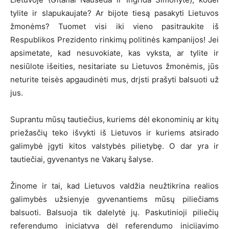
tylite ir slapukaujate? Ar bijote tiesą pasakyti Lietuvos
žmonėms? Tuomet visi iki vieno pasitraukite iš
Respublikos Prezidento rinkimų politinės kampanijos! Jei
apsimetate, kad nesuvokiate, kas vyksta, ar tylite ir
nesiūlote išeities, nesitariate su Lietuvos žmonėmis, jūs
neturite teisės apgaudinėti mus, drįsti prašyti balsuoti už
jus.
Suprantu mūsų tautiečius, kuriems dėl ekonominių ar kitų
priežasčių teko išvykti iš Lietuvos ir kuriems atsirado
galimybė įgyti kitos valstybės pilietybę. O dar yra ir
tautiečiai, gyvenantys ne Vakarų šalyse.
Žinome ir tai, kad Lietuvos valdžia neužtikrina realios
galimybės užsienyje gyvenantiems mūsų piliečiams
balsuoti. Balsuoja tik dalelytė jų. Paskutinioji piliečių
referendumo iniciatyva dėl referendumo inicijavimo