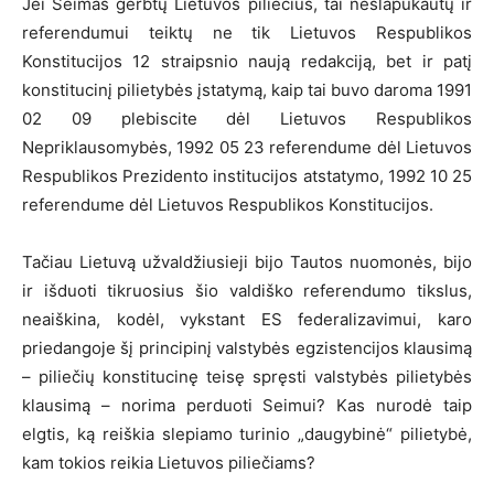
Jei Seimas gerbtų Lietuvos piliečius, tai neslapukautų ir
referendumui teiktų ne tik Lietuvos Respublikos
Konstitucijos 12 straipsnio naują redakciją, bet ir patį
konstitucinį pilietybės įstatymą, kaip tai buvo daroma 1991
02 09 plebiscite dėl Lietuvos Respublikos
Nepriklausomybės, 1992 05 23 referendume dėl Lietuvos
Respublikos Prezidento institucijos atstatymo, 1992 10 25
referendume dėl Lietuvos Respublikos Konstitucijos.
Tačiau Lietuvą užvaldžiusieji bijo Tautos nuomonės, bijo
ir išduoti tikruosius šio valdiško referendumo tikslus,
neaiškina, kodėl, vykstant ES federalizavimui, karo
priedangoje šį principinį valstybės egzistencijos klausimą
– piliečių konstitucinę teisę spręsti valstybės pilietybės
klausimą – norima perduoti Seimui? Kas nurodė taip
elgtis, ką reiškia slepiamo turinio „daugybinė“ pilietybė,
kam tokios reikia Lietuvos piliečiams?