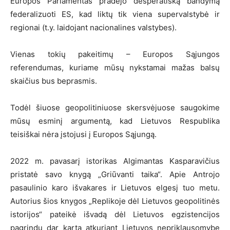
Europos Parlamentas pradėjo desperatišką bandymą
federalizuoti ES, kad liktų tik viena supervalstybė ir
regionai (t.y. laidojant nacionalines valstybes).
Vienas tokių pakeitimų – Europos Sąjungos
referendumas, kuriame mūsų nykstamai mažas balsų
skaičius bus beprasmis.
Todėl šiuose geopolitiniuose skersvėjuose saugokime
mūsų esminį argumentą, kad Lietuvos Respublika
teisiškai nėra įstojusi į Europos Sąjungą.
2022 m. pavasarį istorikas Algimantas Kasparavičius
pristatė savo knygą „Griūvanti taika“. Apie Antrojo
pasaulinio karo išvakares ir Lietuvos elgesį tuo metu.
Autorius šios knygos „Replikoje dėl Lietuvos geopolitinės
istorijos“ pateikė išvadą dėl Lietuvos egzistencijos
pagrindų dar kartą atkuriant Lietuvos nepriklausomybę