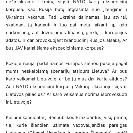
dešiniakrantę Ukrainą siųsti NATO karių ekspedicinį
korpusą. Kad Rusija būtų atgrasinta nuo įžengimo į
Ukrainos vakarus. Tad Ukraina dalinamasi jau atvirai,
skatinant ją kariauti ir tuo pat metu laikant ją, kaip
narkomaną, ant dozuojamos finansų, ginklų ir korupcijos
adatos. Ir dar provokuojant branduolinį Rusijos atsaką. Ar
bus JAV kariai šiame ekspediciniame korpuse?
Kokioje naujai padalinamos Europos sienos pusėje pagal
mums neskelbiamą scenarijų atsidurs Lietuva? Ar bus
karo veiksmai Lietuvoje, ar be jų mus dar kartą atiduos?
Ar į NATO ekspedicinį korpusą Vakarų Ukrainoje siųs ir
Lietuvos piliečius? Ar karo veiksmus norima išprovokuoti
ir Lietuvoje?
Keliami kandidatai į Respublikos Prezidentus, visų pirma,
tie, kurie šiandien užimate vadovaujančias pareigas
Lietuvoje (Gitanai Nausėda ir Ingrida Šimonyte), kodėl