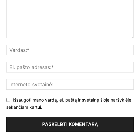
Išsaugoti mano vardą, el. paštą ir svetainę šioje naršyklėje
sekančiam kartui.