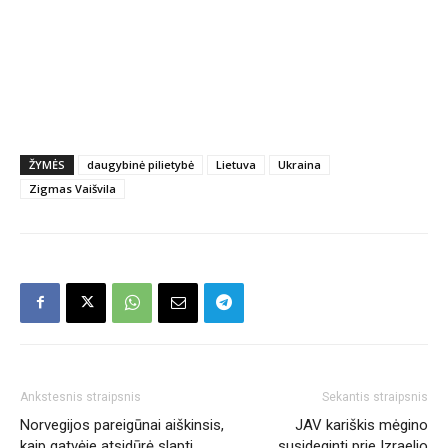
ŽYMĖS
daugybinė pilietybė
Lietuva
Ukraina
Zigmas Vaišvila
Ankstesnis straipsnis
Sekantis straipsnis
Norvegijos pareigūnai aiškinsis,
JAV kariškis mėgino
kaip gatvėje atsidūrė slapti
susideginti prie Izraelio