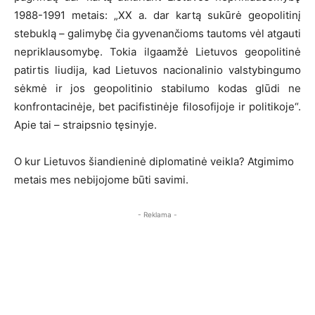
1988-1991 metais: „XX a. dar kartą sukūrė geopolitinį
stebuklą – galimybę čia gyvenančioms tautoms vėl atgauti
nepriklausomybę. Tokia ilgaamžė Lietuvos geopolitinė
patirtis liudija, kad Lietuvos nacionalinio valstybingumo
sėkmė ir jos geopolitinio stabilumo kodas glūdi ne
konfrontacinėje, bet pacifistinėje filosofijoje ir politikoje“.
Apie tai – straipsnio tęsinyje.
O kur Lietuvos šiandieninė diplomatinė veikla? Atgimimo
metais mes nebijojome būti savimi.
- Reklama -