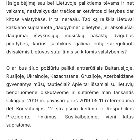
išsigelbėjimą sau bei Lietuvoje paliktiems tėvams ir net
vaikams, nesivaikys dar trečios ar ketvirtos pilietybės dar
kitose valstybėse. Ir tai nerealu. Tad ką reiškia Lietuvai
kažkieno suplanuota „daugybinė“ pilietybė, jei absoliučiai
daugumai išvykusiųjų mūsiškių pakaktų dvigubos
pilietybės, kurios santykius galima būtų sureguliuoti
dvišalėmis Lietuvos sutartimis su kitomis valstybėmis?
O ar bus šiuo požiūriu palikti antrarūšiais Baltarusijoje,
Rusijoje, Ukrainoje, Kazachstane, Gruzijoje, Azerbaidžane
gyvenantys mūsų tautiečiai? Apie tai išsamiai su lietuvių
bendruomene diskutavome ir sutarėme man lankantis
Čikagoje 2019 m. pavasarį prieš 2019 05 11 referendumą
dėl Konstitucijos 12 straipsnio keitimo ir Respublikos
Prezidento rinkimus. Susikalbėjome, vieni kitus
supratome.