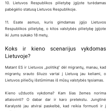
10. Lietuvos Respublikos pilietybę įgijote turėdamas
pabėgėlio statusą Lietuvos Respublikoje.
11. Esate asmuo, kuris gimdamas įgijo Lietuvos
Respublikos pilietybę, o kitos valstybės pilietybę įgijote
iki Jums sukako 18 metų.
Koks ir kieno scenarijus vykdomas
Lietuvoje?
Matant ES ir Lietuvos „politiką“ dėl migrantų, manau, kad
migrantų srauto šliuzo vartai į Lietuvą jau keliami, o
Lietuvos piliečių išstūmimas iš mūsų valstybės tęsiamas.
Kieno užduotis vykdoma? Kam šias žemes norima
atlaisvinti? O dabar dar ir karo pretekstu. Jungtinė
Karalystė jau atvirai paskelbė, kad reikia formuoti ir į