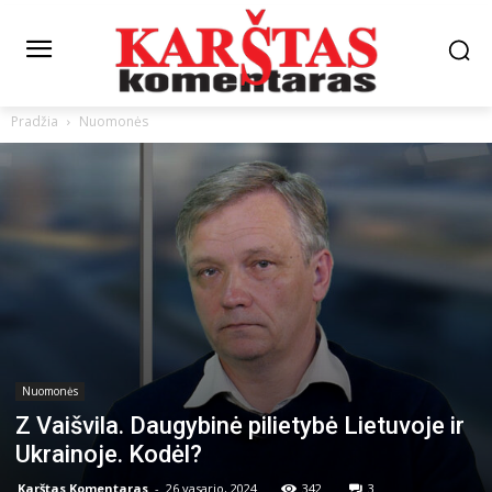
Pradžia
Nuomonės
Nuomonės
Z Vaišvila. Daugybinė pilietybė Lietuvoje ir
Ukrainoje. Kodėl?
Karštas Komentaras
-
26 vasario, 2024
342
3