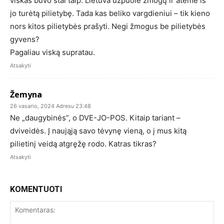
viskas buvo štai taip: Lietuva užpuolė žmogų ir atėmė iš
jo turėtą pilietybę. Tada kas beliko vargdieniui – tik kieno
nors kitos pilietybės prašyti. Negi žmogus be pilietybės
gyvens?
Pagaliau viską supratau.
Atsakyti
Žemyna
26 vasario, 2024 Adresu 23:48
Ne „daugybinės”, o DVE-JO-POS. Kitaip tariant –
dviveidės. Į naująją savo tėvynę vieną, o į mus kitą
pilietinį veidą atgręžę rodo. Katras tikras?
Atsakyti
KOMENTUOTI