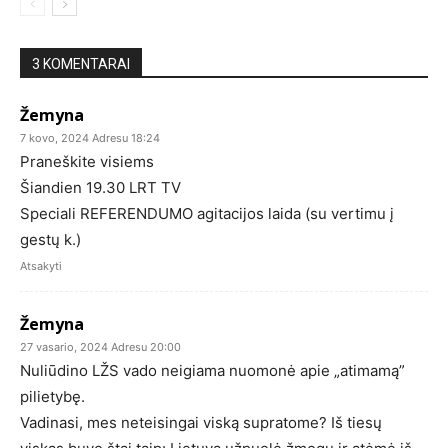
3 KOMENTARAI
Žemyna
7 kovo, 2024 Adresu 18:24
Praneškite visiems
Šiandien 19.30 LRT TV
Speciali REFERENDUMO agitacijos laida (su vertimu į
gestų k.)
Atsakyti
Žemyna
27 vasario, 2024 Adresu 20:00
Nuliūdino LŽS vado neigiama nuomonė apie „atimamą”
pilietybę.
Vadinasi, mes neteisingai viską supratome? Iš tiesų