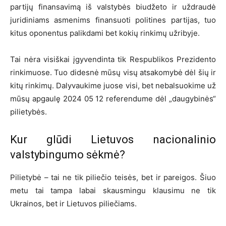
partijų finansavimą iš valstybės biudžeto ir uždraudė
juridiniams asmenims finansuoti politines partijas, tuo
kitus oponentus palikdami bet kokių rinkimų užribyje.
Tai nėra visiškai įgyvendinta tik Respublikos Prezidento
rinkimuose. Tuo didesnė mūsų visų atsakomybė dėl šių ir
kitų rinkimų. Dalyvaukime juose visi, bet nebalsuokime už
mūsų apgaulę 2024 05 12 referendume dėl „daugybinės“
pilietybės.
Kur glūdi Lietuvos nacionalinio
valstybingumo sėkmė?
Pilietybė – tai ne tik piliečio teisės, bet ir pareigos. Šiuo
metu tai tampa labai skausmingu klausimu ne tik
Ukrainos, bet ir Lietuvos piliečiams.