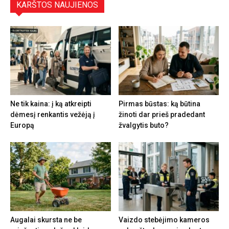
KARŠTOS NAUJIENOS
Ne tik kaina: į ką atkreipti
Pirmas būstas: ką būtina
dėmesį renkantis vežėją į
žinoti dar prieš pradedant
Europą
žvalgytis buto?
Augalai skursta ne be
Vaizdo stebėjimo kameros