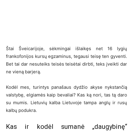
Štai Šveicarijoje, sėkmingai išlaikęs net 16 lygių
frankofonijos kursų egzaminus, tegausi teisę ten gyventi.
Bet tai dar nesuteiks teisės teisėtai dirbti, teks įveikti dar
ne vieną barjerą.
Kodėl mes, turintys panašaus dydžio akyse nykstančią
valstybę, elgiamės kaip bevaliai? Kas ką nori, tas tą daro
su mumis. Lietuvių kalba Lietuvoje tampa anglų ir rusų
kalbų podukra.
Kas ir kodėl sumanė „daugybinę“