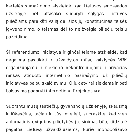
kartelės sumažinimo atskleidė, kad Lietuvos ambasados
užsienyje net atsisako sudaryti sąlygas Lietuvos
piliečiams pareikšti valią dėl šios jų konstitucinės teisės
įgyvendinimo, o teismas dėl to neįžvelgia piliečių teisių
pažeidimo.
Ši referendumo iniciatyva ir ginčai teisme atskleidė, kad
negalima pasitikėti ir užvaldytos mūsų valstybės VRK
organizuojamu ir niekieno nekontroliuojamu į privačias
rankas atiduoto internetinio pasirašymo už piliečių
iniciatyvas balsų skaičiavimu. O juk atvirai siekiama ir patį
balsavimą padaryti internetiniu. Projektas yra.
Suprantu mūsų tautiečių, gyvenančių užsienyje, skausmą
ir lūkesčius, tačiau ir Jūs, mielieji, supraskite, kad vien
automatinis dvigubos pilietybės įteisinimas būtų didžiulė
pagalba Lietuvą užvaldžiusiems, kurie monopolizavo