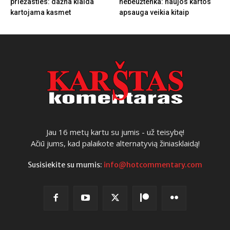
priežasties: dažna klaida
nebeužtenka: naujos kartos
kartojama kasmet
apsauga veikia kitaip
Jau 16 metų kartu su jumis - už teisybę!
Ačiū jums, kad palaikote alternatyvią žiniasklaidą!
Susisiekite su mumis:
info@hotcommentary.com