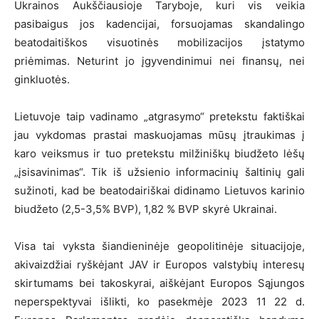
Ukrainos Aukščiausioje Taryboje, kuri vis veikia
pasibaigus jos kadencijai, forsuojamas skandalingo
beatodaitiškos visuotinės mobilizacijos įstatymo
priėmimas. Neturint jo įgyvendinimui nei finansų, nei
ginkluotės.
Lietuvoje taip vadinamo „atgrasymo“ pretekstu faktiškai
jau vykdomas prastai maskuojamas mūsų įtraukimas į
karo veiksmus ir tuo pretekstu milžiniškų biudžeto lėšų
„įsisavinimas“. Tik iš užsienio informacinių šaltinių gali
sužinoti, kad be beatodairiškai didinamo Lietuvos karinio
biudžeto (2,5-3,5% BVP), 1,82 % BVP skyrė Ukrainai.
Visa tai vyksta šiandieninėje geopolitinėje situacijoje,
akivaizdžiai ryškėjant JAV ir Europos valstybių interesų
skirtumams bei takoskyrai, aiškėjant Europos Sąjungos
neperspektyvai išlikti, ko pasekmėje 2023 11 22 d.