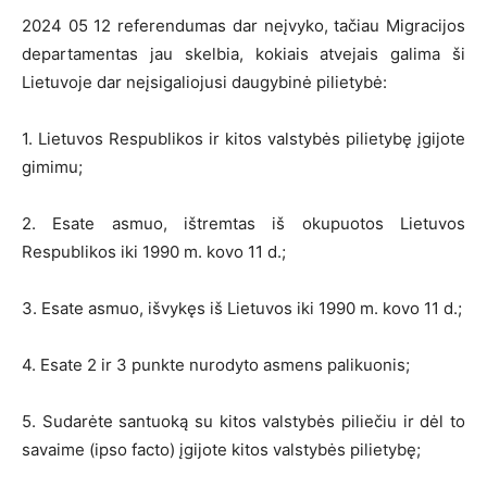
2024 05 12 referendumas dar neįvyko, tačiau Migracijos
departamentas jau skelbia, kokiais atvejais galima ši
Lietuvoje dar neįsigaliojusi daugybinė pilietybė:
1. Lietuvos Respublikos ir kitos valstybės pilietybę įgijote
gimimu;
2. Esate asmuo, ištremtas iš okupuotos Lietuvos
Respublikos iki 1990 m. kovo 11 d.;
3. Esate asmuo, išvykęs iš Lietuvos iki 1990 m. kovo 11 d.;
4. Esate 2 ir 3 punkte nurodyto asmens palikuonis;
5. Sudarėte santuoką su kitos valstybės piliečiu ir dėl to
savaime (ipso facto) įgijote kitos valstybės pilietybę;