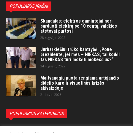
POPULIARŪS ĮRAŠAI
Skandalas: elektros gamintojai nori
parduoti elektrą po 10 centų, valdžios
atstovai purtosi
28 rugsėjo, 2022
Jurbarkiečiui trūko kantrybė: „Pone
prezidente, jei mes – NIEKAS, tai kodėl
tas NIEKAS turi mokėti mokesčius?“
24 rugsėjo, 2022
Maitvanagių puota rengiama artėjančio
didelio karo ir visuotinės krizės
akivaizdoje
21 kovo, 2023
POPULIARIOS KATEGORIJOS
Politika
3281