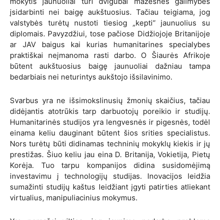
mokytis jaunuoliai turi dvigubai mažesnes galimybes
įsidarbinti nei baigę aukštuosius. Tačiau teigiama, jog
valstybės turėtų nustoti tiesiog „kepti“ jaunuolius su
diplomais. Pavyzdžiui, tose pačiose Didžiojoje Britanijoje
ar JAV baigus kai kurias humanitarines specialybes
praktiškai neįmanoma rasti darbo. O Šiaurės Afrikoje
būtent aukštuosius baigę jaunuoliai dažniau tampa
bedarbiais nei neturintys aukštojo išsilavinimo.
Svarbus yra ne išsimokslinusių žmonių skaičius, tačiau
didėjantis atotrūkis tarp darbuotojų poreikio ir studijų.
Humanitarinės studijos yra lengvesnės ir pigesnės, todėl
einama keliu dauginant būtent šios srities specialistus.
Nors turėtų būti didinamas techninių mokyklų kiekis ir jų
prestižas. Šiuo keliu jau eina D. Britanija, Vokietija, Pietų
Korėja. Tuo tarpu kompanijos didina susidomėjimą
investavimu į technologijų studijas. Inovacijos leidžia
sumažinti studijų kaštus leidžiant įgyti patirties atliekant
virtualius, manipuliacinius mokymus.