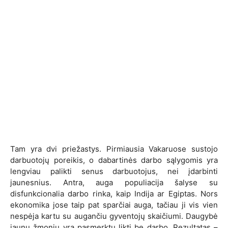
Tam yra dvi priežastys. Pirmiausia Vakaruose sustojo
darbuotojų poreikis, o dabartinės darbo sąlygomis yra
lengviau palikti senus darbuotojus, nei įdarbinti
jaunesnius. Antra, auga populiacija šalyse
su
disfunkcionalia darbo rinka, kaip Indija ar Egiptas. Nors
ekonomika jose taip pat sparčiai auga, tačiau ji vis vien
nespėja kartu su augančiu gyventojų skaičiumi. Daugybė
jaunų žmonių yra pasmerktų likti be darbo. Rezultatas –