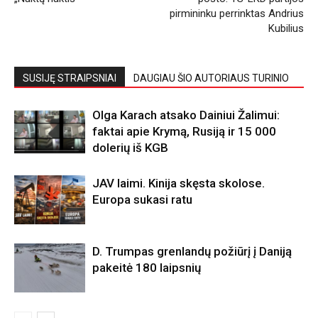
pirmininku perrinktas Andrius
Kubilius
SUSIJĘ STRAIPSNIAI
DAUGIAU ŠIO AUTORIAUS TURINIO
Olga Karach atsako Dainiui Žalimui:
faktai apie Krymą, Rusiją ir 15 000
dolerių iš KGB
JAV laimi. Kinija skęsta skolose.
Europa sukasi ratu
D. Trumpas grenlandų požiūrį į Daniją
pakeitė 180 laipsnių