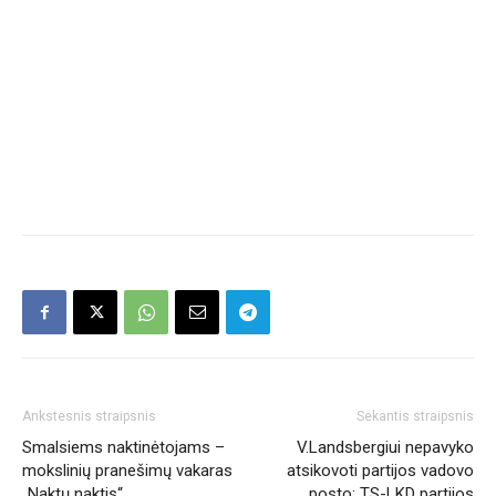
Ankstesnis straipsnis
Sekantis straipsnis
Smalsiems naktinėtojams –
V.Landsbergiui nepavyko
mokslinių pranešimų vakaras
atsikovoti partijos vadovo
„Naktų naktis“
posto: TS-LKD partijos