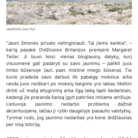
Jaunimas (sxc.hu)
“Jauni žmonės privalo netinginiauti. Tai jiems kenkia”, –
kartą pasakė Didžiosios Britanijos premjerė Margaret
Tečer. Ji buvo teisi: vienas blogiausių dalykų, kurį
visuomenė gali padaryti su savo jaunimu – palikti juos
limbo būsenoje (aut. past. mistinė miego būsena). Tie
kurie pradeda savo darbus tik pabaigę mokslus arba
randa juos neiškart po mokslų baigimo yra labiau tikėtini
dirbti už mažą atlyginimą arba ilgą laiką tapti bedarbiais,
kadangi jie praranda šansą įgyti patirties imliame amžiuje.
Lietuvoje jaunimo nedarbo problema dažnai
akcentuojama, tačiau ji ryški daugelyje pasaulio valstybių.
Tyrimai rodo, jog jaunimo nedarbas yra kone didžiausias
per visą istoriją.