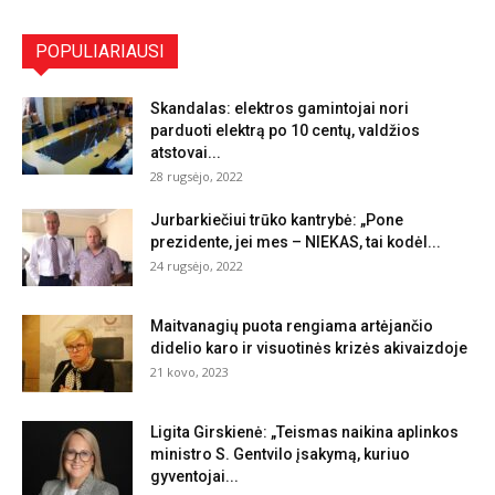
POPULIARIAUSI
Skandalas: elektros gamintojai nori
parduoti elektrą po 10 centų, valdžios
atstovai...
28 rugsėjo, 2022
Jurbarkiečiui trūko kantrybė: „Pone
prezidente, jei mes – NIEKAS, tai kodėl...
24 rugsėjo, 2022
Maitvanagių puota rengiama artėjančio
didelio karo ir visuotinės krizės akivaizdoje
21 kovo, 2023
Ligita Girskienė: „Teismas naikina aplinkos
ministro S. Gentvilo įsakymą, kuriuo
gyventojai...