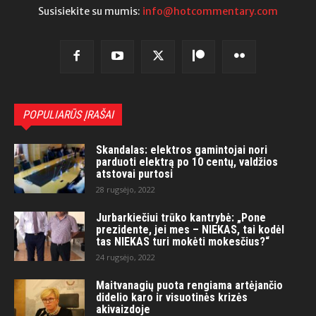
Susisiekite su mumis:
info@hotcommentary.com
POPULIARŪS ĮRAŠAI
Skandalas: elektros gamintojai nori
parduoti elektrą po 10 centų, valdžios
atstovai purtosi
28 rugsėjo, 2022
Jurbarkiečiui trūko kantrybė: „Pone
prezidente, jei mes – NIEKAS, tai kodėl
tas NIEKAS turi mokėti mokesčius?“
24 rugsėjo, 2022
Maitvanagių puota rengiama artėjančio
didelio karo ir visuotinės krizės
akivaizdoje