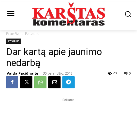
Pradžia
Pasaulis
Pasaulis
Dar kartą apie jaunimo
nedarbą
Vaida Paciūnaitė
-
30 balandžio, 2013
47
0
- Reklama -