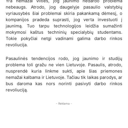
Yra nemažai vilties, jog jaunimo nedarbo problema
nebeaugs. Atrodo, jog daugelyje pasaulio valstybių
vyriausybės šiai problemai skiria pakankamą dėmesį, o
kompanijos pradeda suprasti, jog verta investuoti į
jaunimą. Tuo tarpu technologijos leidžia sumažinti
mokymosi kaštus techninių specialybių studentams.
Tokie pokyčiai netgi vadinami galima darbo rinkos
revoliucija.
Pasaulinės tendencijos rodo, jog jaunimo ir studijų
problema toli gražu ne vien Lietuvoje. Pasaulis, atrodo,
nusprendė kuria linkme sukti, apie šias priemones
nemažai kalbama ir Lietuvoje. Tačiau tik laikas parodys, ar
bus daroma kas nors norinti pasivyti darbo rinkos
revoliuciją.
- Reklama -