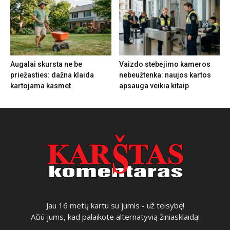
Augalai skursta ne be
Vaizdo stebėjimo kameros
priežasties: dažna klaida
nebeužtenka: naujos kartos
kartojama kasmet
apsauga veikia kitaip
Jau 16 metų kartu su jumis - už teisybę!
Ačiū jums, kad palaikote alternatyvią žiniasklaidą!