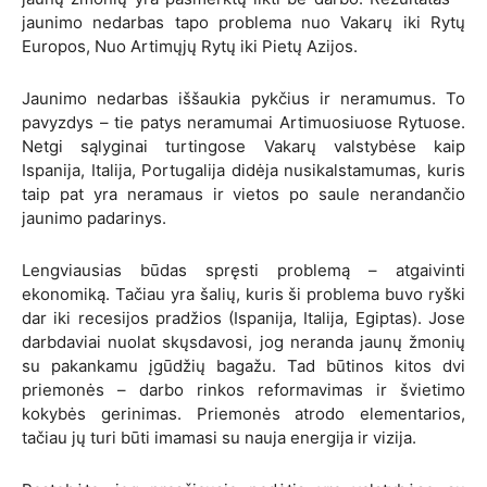
jaunimo nedarbas tapo problema nuo Vakarų iki Rytų
Europos,
Nuo Artimųjų Rytų iki Pietų Azijos.
Jaunimo nedarbas iššaukia pykčius ir neramumus. To
pavyzdys – tie patys neramumai Artimuosiuose Rytuose.
Netgi sąlyginai turtingose Vakarų valstybėse kaip
Ispanija, Italija, Portugalija didėja nusikalstamumas, kuris
taip pat yra neramaus ir vietos po saule nerandančio
jaunimo padarinys.
Lengviausias būdas spręsti problemą – atgaivinti
ekonomiką. Tačiau yra šalių, kuris ši problema buvo ryški
dar iki recesijos pradžios (Ispanija, Italija, Egiptas). Jose
darbdaviai nuolat skųsdavosi, jog neranda jaunų žmonių
su pakankamu įgūdžių bagažu. Tad būtinos kitos dvi
priemonės – darbo rinkos reformavimas ir švietimo
kokybės gerinimas. Priemonės atrodo elementarios,
tačiau jų turi būti imamasi su nauja energija ir vizija.