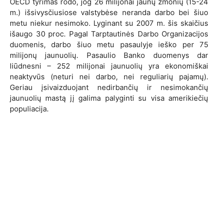
OECD tyrimas rodo, jog 26 milijonai jaunų žmonių (15-24
m.) išsivysčiusiose valstybėse neranda darbo bei šiuo
metu niekur nesimoko. Lyginant su 2007 m. šis skaičius
išaugo 30 proc. Pagal Tarptautinės Darbo Organizacijos
duomenis, darbo šiuo metu pasaulyje ieško per 75
milijonų jaunuolių. Pasaulio Banko duomenys dar
liūdnesni – 252 milijonai jaunuolių yra ekonomiškai
neaktyvūs (neturi nei darbo, nei reguliarių pajamų).
Geriau įsivaizduojant nedirbančių ir nesimokančių
jaunuolių mastą jį galima palyginti su visa amerikiečių
populiacija.