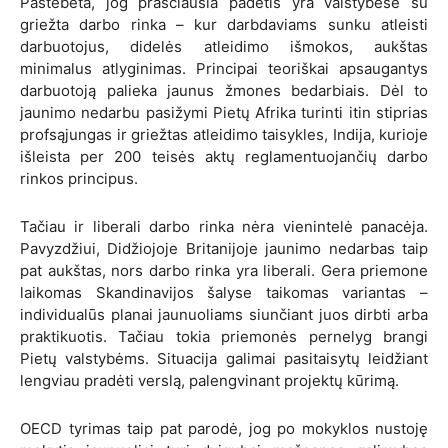
Pastebėta, jog prasčiausia padėtis yra valstybėse su
griežta darbo rinka – kur darbdaviams sunku atleisti
darbuotojus, didelės atleidimo išmokos, aukštas
minimalus atlyginimas. Principai teoriškai apsaugantys
darbuotoją palieka jaunus žmones bedarbiais. Dėl to
jaunimo nedarbu pasižymi Pietų Afrika turinti itin stiprias
profsąjungas ir griežtas atleidimo taisykles, Indija, kurioje
išleista per 200 teisės aktų reglamentuojančių darbo
rinkos principus.
Tačiau ir liberali darbo rinka nėra vienintelė panacėja.
Pavyzdžiui, Didžiojoje Britanijoje jaunimo nedarbas taip
pat aukštas, nors darbo rinka yra liberali. Gera priemone
laikomas Skandinavijos šalyse taikomas variantas –
individualūs planai jaunuoliams siunčiant juos dirbti arba
praktikuotis. Tačiau tokia priemonės pernelyg brangi
Pietų valstybėms. Situacija galimai pasitaisytų leidžiant
lengviau pradėti verslą, palengvinant projektų kūrimą.
OECD tyrimas taip pat parodė, jog po mokyklos nustoję