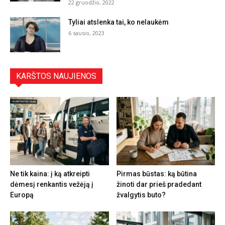
22 gruodžio, 2022
Tyliai atslenka tai, ko nelaukėm
6 sausio, 2023
KARŠTOS NAUJIENOS
Ne tik kaina: į ką atkreipti
Pirmas būstas: ką būtina
dėmesį renkantis vežėją į
žinoti dar prieš pradedant
Europą
žvalgytis buto?