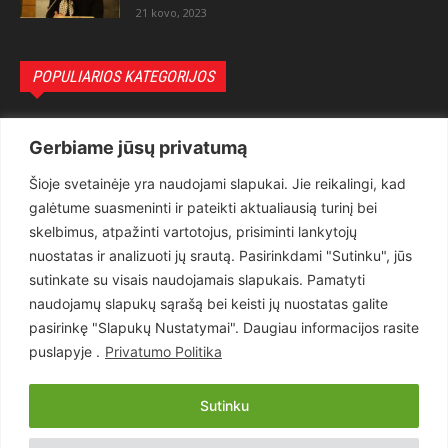
21 kovo, 2023
POPULIARIOS KATEGORIJOS
Politika
3281
Gerbiame jūsų privatumą
Nuomonės
2174
Šioje svetainėje yra naudojami slapukai. Jie reikalingi, kad
Teisėsauga
1497
galėtume suasmeninti ir pateikti aktualiausią turinį bei
Aktualu
1373
skelbimus, atpažinti vartotojus, prisiminti lankytojų
Lietuva
619
nuostatas ir analizuoti jų srautą. Pasirinkdami "Sutinku", jūs
sutinkate su visais naudojamais slapukais. Pamatyti
Pasaulis
560
naudojamų slapukų sąrašą bei keisti jų nuostatas galite
Статьи на русском
282
pasirinkę "Slapukų Nustatymai". Daugiau informacijos rasite
Articles in english
160
puslapyje .
Privatumo Politika
Muzika
116
Sutinku