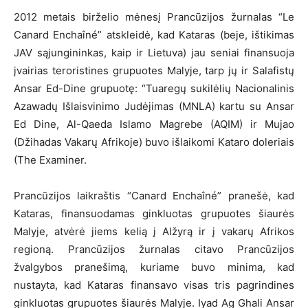
2012 metais birželio mėnesį Prancūzijos žurnalas “Le
Canard Enchaîné” atskleidė, kad Kataras (beje, ištikimas
JAV sąjungininkas, kaip ir Lietuva) jau seniai finansuoja
įvairias teroristines grupuotes Malyje, tarp jų ir Salafistų
Ansar Ed-Dine grupuotę: “Tuaregų sukilėlių Nacionalinis
Azawadų Išlaisvinimo Judėjimas (MNLA) kartu su Ansar
Ed Dine, Al-Qaeda Islamo Magrebe (AQIM) ir Mujao
(Džihadas Vakarų Afrikoje) buvo išlaikomi Kataro doleriais
(The Examiner.
Prancūzijos laikraštis “Canard Enchaîné” pranešė, kad
Kataras, finansuodamas ginkluotas grupuotes šiaurės
Malyje, atvėrė jiems kelią į Alžyrą ir į vakarų Afrikos
regioną. Prancūzijos žurnalas citavo Prancūzijos
žvalgybos pranešimą, kuriame buvo minima, kad
nustayta, kad Kataras finansavo visas tris pagrindines
ginkluotas grupuotes šiaurės Malyje. Iyad Ag Ghali Ansar