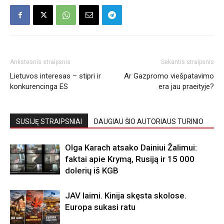
Ankstesnis straipsnis
Sekantis straipsnis
Lietuvos interesas – stipri ir
Ar Gazpromo viešpatavimo
konkurencinga ES
era jau praeityje?
SUSIJĘ STRAIPSNIAI
DAUGIAU ŠIO AUTORIAUS TURINIO
Olga Karach atsako Dainiui Žalimui:
faktai apie Krymą, Rusiją ir 15 000
dolerių iš KGB
JAV laimi. Kinija skęsta skolose.
Europa sukasi ratu