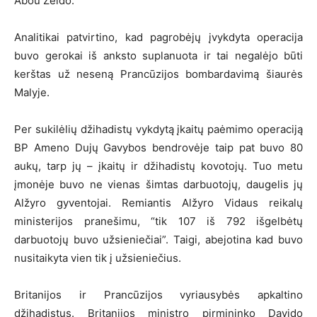
Abou Zeido.
Analitikai patvirtino, kad pagrobėjų įvykdyta operacija
buvo gerokai iš anksto suplanuota ir tai negalėjo būti
kerštas už neseną Prancūzijos bombardavimą šiaurės
Malyje.
Per sukilėlių džihadistų vykdytą įkaitų paėmimo operaciją
BP Ameno Dujų Gavybos bendrovėje taip pat buvo 80
aukų, tarp jų – įkaitų ir džihadistų kovotojų. Tuo metu
įmonėje buvo ne vienas šimtas darbuotojų, daugelis jų
Alžyro gyventojai. Remiantis Alžyro Vidaus reikalų
ministerijos pranešimu, “tik 107 iš 792 išgelbėtų
darbuotojų buvo užsieniečiai”. Taigi, abejotina kad buvo
nusitaikyta vien tik į užsieniečius.
Britanijos ir Prancūzijos vyriausybės apkaltino
džihadistus. Britanijos ministro pirmininko Davido