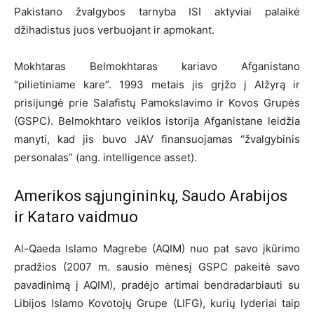
Pakistano žvalgybos tarnyba ISI aktyviai palaikė
džihadistus juos verbuojant ir apmokant.
Mokhtaras Belmokhtaras kariavo Afganistano
“pilietiniame kare”. 1993 metais jis grįžo į Alžyrą ir
prisijungė prie Salafistų Pamokslavimo ir Kovos Grupės
(GSPC). Belmokhtaro veiklos istorija Afganistane leidžia
manyti, kad jis buvo JAV finansuojamas “žvalgybinis
personalas” (ang. intelligence asset).
Amerikos sąjungininkų, Saudo Arabijos
ir Kataro vaidmuo
Al-Qaeda Islamo Magrebe (AQIM) nuo pat savo įkūrimo
pradžios (2007 m. sausio mėnesį GSPC pakeitė savo
pavadinimą į AQIM), pradėjo artimai bendradarbiauti su
Libijos Islamo Kovotojų Grupe (LIFG), kurių lyderiai taip