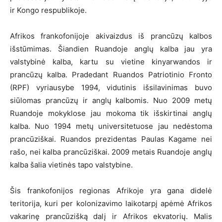
ir Kongo respublikoje.
Afrikos frankofonijoje akivaizdus iš prancūzų kalbos
išstūmimas. Šiandien Ruandoje anglų kalba jau yra
valstybinė kalba, kartu su vietine kinyarwandos ir
prancūzų kalba. Pradedant Ruandos Patriotinio Fronto
(RPF) vyriausybe 1994, vidutinis išsilavinimas buvo
siūlomas prancūzų ir anglų kalbomis. Nuo 2009 metų
Ruandoje mokyklose jau mokoma tik išskirtinai anglų
kalba. Nuo 1994 metų universitetuose jau nedėstoma
prancūziškai. Ruandos prezidentas Paulas Kagame nei
rašo, nei kalba prancūziškai. 2009 metais Ruandoje anglų
kalba šalia vietinės tapo valstybine.
Šis frankofonijos regionas Afrikoje yra gana didelė
teritorija, kuri per kolonizavimo laikotarpį apėmė Afrikos
vakarinę prancūzišką dalį ir Afrikos ekvatorių. Malis