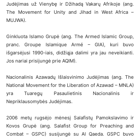
Judėjimas už Vienybę ir Džihadą Vakarų Afrikoje (ang.
The Movement for Unity and Jihad in West Africa –
MUJWA).
Ginkluota Islamo Grupė (ang. The Armed Islamic Group,
pranc. Groupe Islamique Armé – GIA), kuri buvo
išgarsėjusi 1990-iais, didžiąja dalimi yra jau neveikianti.
Jos nariai prisijungė prie AQIM).
Nacionalinis Azawadų Išlaisvinimo Judėjimas (ang. The
National Movement for the Liberation of Azawad – MNLA)
yra Tuaregų Pasaulietinis Nacionalinis ir
Nepriklausomybės Judėjimas.
2006 metų rugsėjo mėnesį Salafistų Pamokslavimo ir
Kovos Grupė (ang. Salafist Group for Preaching and
Combat – GSPC) susijungė su Al Qaeda. GSPC buvo