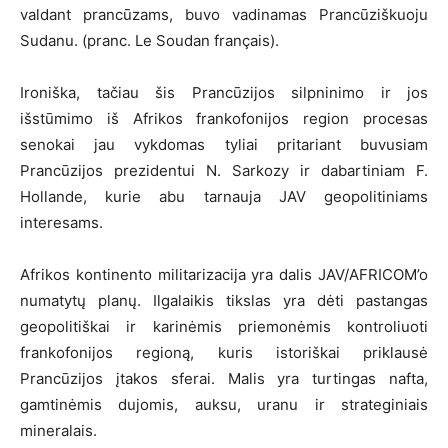
valdant prancūzams, buvo vadinamas Prancūziškuoju
Sudanu. (pranc. Le Soudan français).
Ironiška, tačiau šis Prancūzijos silpninimo ir jos
išstūmimo iš Afrikos frankofonijos region procesas
senokai jau vykdomas tyliai pritariant buvusiam
Prancūzijos prezidentui N. Sarkozy ir dabartiniam F.
Hollande, kurie abu tarnauja JAV geopolitiniams
interesams.
Afrikos kontinento militarizacija yra dalis JAV/AFRICOM’o
numatytų planų. Ilgalaikis tikslas yra dėti pastangas
geopolitiškai ir karinėmis priemonėmis kontroliuoti
frankofonijos regioną, kuris istoriškai priklausė
Prancūzijos įtakos sferai. Malis yra turtingas nafta,
gamtinėmis dujomis, auksu, uranu ir strateginiais
mineralais.