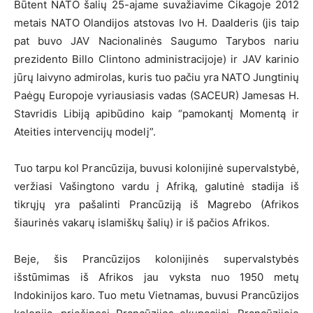
Būtent NATO šalių 25-ajame suvažiavime Čikagoje 2012
metais NATO Olandijos atstovas Ivo H. Daalderis (jis taip
pat buvo JAV Nacionalinės Saugumo Tarybos nariu
prezidento Billo Clintono administracijoje) ir JAV karinio
jūrų laivyno admirolas, kuris tuo pačiu yra NATO Jungtinių
Paėgų Europoje vyriausiasis vadas (SACEUR) Jamesas H.
Stavridis Libiją apibūdino kaip “pamokantį Momentą ir
Ateities intervencijų modelį”.
Tuo tarpu kol Prancūzija, buvusi kolonijinė supervalstybė,
veržiasi Vašingtono vardu į Afriką, galutinė stadija iš
tikrųjų yra pašalinti Prancūziją iš Magrebo (Afrikos
šiaurinės vakarų islamiškų šalių) ir iš pačios Afrikos.
Beje, šis Prancūzijos kolonijinės supervalstybės
išstūmimas iš Afrikos jau vyksta nuo 1950 metų
Indokinijos karo. Tuo metu Vietnamas, buvusi Prancūzijos