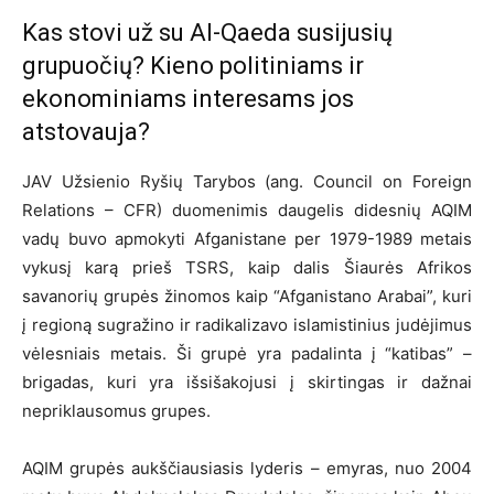
Kas stovi už su Al-Qaeda susijusių
grupuočių? Kieno politiniams ir
ekonominiams interesams jos
atstovauja?
JAV Užsienio Ryšių Tarybos (ang. Council on Foreign
Relations – CFR) duomenimis daugelis didesnių AQIM
vadų buvo apmokyti Afganistane per 1979-1989 metais
vykusį karą prieš TSRS, kaip dalis Šiaurės Afrikos
savanorių grupės žinomos kaip “Afganistano Arabai”, kuri
į regioną sugražino ir radikalizavo islamistinius judėjimus
vėlesniais metais. Ši grupė yra padalinta į “katibas” –
brigadas, kuri yra išsišakojusi į skirtingas ir dažnai
nepriklausomus grupes.
AQIM grupės aukščiausiasis lyderis – emyras, nuo 2004