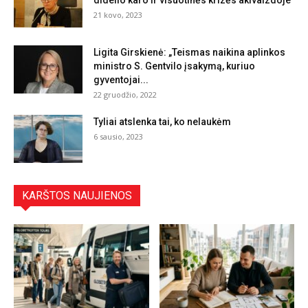
didelio karo ir visuotinės krizės akivaizdoje
21 kovo, 2023
Ligita Girskienė: „Teismas naikina aplinkos
ministro S. Gentvilo įsakymą, kuriuo
gyventojai...
22 gruodžio, 2022
Tyliai atslenka tai, ko nelaukėm
6 sausio, 2023
KARŠTOS NAUJIENOS