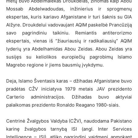
metų buvo Abdelmalekas Droukdelas, žinomas kaip Abou
Mossab Abdelwadoudas, inžinierius ir sprogmenų
ekspertas, kuris kariavo Afganistane ir turi šaknis su GIA
Alžyre. Droukdelui vadovaujant AQIM paskelbė Prancūziją
savo pagrindiniu taikiniu. Remiantis antiterorizmo
ekspertais, vienas iš “žiauriausių ir radikaliausių” AQIM
lyderių yra Abdelhamidas Abou Zeidas. Abou Zeidas yra
susijęs su keliolikos europiečių pagrobimų Islamo
Magrebo regione ir jiems bausmių įvykdymu.
Deja, Islamo Šventasis karas – džihadas Afganistane buvo
pradėtas CŽV iniciatyva 1979 metais JAV prezidento
Carterio administracijos. Džihadas buvo aktyviai
palaikomas prezidento Ronaldo Reagano 1980-siais.
Centrinė Žvalgybos Valdyba (CŽV), naudodama Pakistano
karinę žvalgybos tarnybą ISI (angl. Inter Services
Intelligence – ISI), atliko pagrindinį vaidmenį apmokant