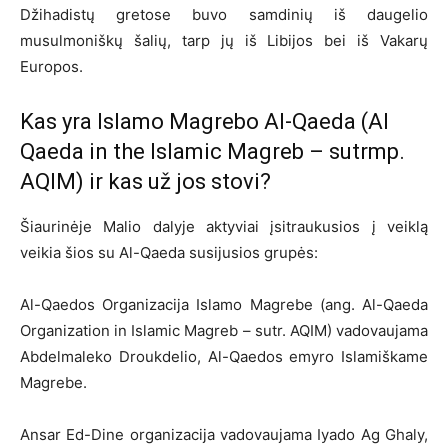
Džihadistų gretose buvo samdinių iš daugelio
musulmoniškų šalių, tarp jų iš Libijos bei iš Vakarų
Europos.
Kas yra Islamo Magrebo Al-Qaeda (Al
Qaeda in the Islamic Magreb – sutrmp.
AQIM) ir kas už jos stovi?
Šiaurinėje Malio dalyje aktyviai įsitraukusios į veiklą
veikia šios su Al-Qaeda susijusios grupės:
Al-Qaedos Organizacija Islamo Magrebe (ang. Al-Qaeda
Organization in Islamic Magreb – sutr. AQIM) vadovaujama
Abdelmaleko Droukdelio, Al-Qaedos emyro Islamiškame
Magrebe.
Ansar Ed-Dine organizacija vadovaujama Iyado Ag Ghaly,