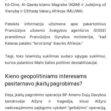
Ed-Dine, Al-Qaeda Islamo Magrebe (AQIM) ir Judėjimą už
Vienybę ir Džihadą Vakarų Afrikoje (MUJWA).
Pateikta informacija užsimena apie pakartotinius
Prancūzijos užsienio žvalgybos agentūros (DGSE)
pranešimus Prancūzijos Gynybos ministerijai, “kad
Kataras palaiko “terorizmą” šiaurės Afrikoje.”
Taigi, toks Islamistų sukilimas sudaro sąlygas sukilimui,
kurios palankios Malio šalies politinei destabilizacijai.
Kieno geopolitiniams interesams
pasitarnavo įkaitų pagrobimas?
Deja, įkaitų pagrobimo operacija BP Ameno Dujų Gavybos
bendrovėje Alžyre ir tragedija, kilusi Alžyro
vadovaujamoms pajėgoms vykdant “gelbėjimo” operaciją,