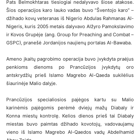
Pats Belmokhtaras tiesiogiai nedalyvavo šiose atakose.
Šios operacijos karo lauko vadas buvo “Šventojo karo” –
džihado kovų veteranas iš Nigerio Abdulas Rahmanas Al-
Nigeris, kuris 2005 metais dalyvavo Alžyro Pamokslavimo
ir Kovos Grupėje (ang. Group for Preaching and Combat –
GSPC), pranešė Jordanijos naujienų portalas Al-Bawaba.
Ameno įkaitų pagrobimo operacija buvo įvykdyta praėjus
penkioms dienoms po Prancūzijos įvykdytų oro
antskrydžių prieš Islamo Magrebo Al-Qaeda sukilėlius
šiaurinėje Malio dalyje.
Prancūzijos specialiosios pajėgos kartu su Malio
karinėmis pajėgomis perėmė dviejų mažų Diabaly ir
Konna miestų kontrolę. Kelios dienos prieš tai Diabaly
miestas buvo paimtas džihado kovotojų, vadovaujamų
vieno iš Islamo Magrebo Al-Qaedos vadų Abdelhamid