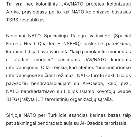
Tai yra neo-kolonijinis JAV/NATO projetas kolonizuoti
Afriką, prasidėjass po to kai NATO kolonizavo buvusias
TSRS respublikas.
Neseniai NATO Specialiųjų Pajėgų Vadavietė (Special
Forces Head Quarter – NSFHQ) paskelbė pareiškimą,
kuriame Libija buvo įvardinta “kaip pamokantis momentas
ir ateities modelis” būsimoms JAV/NATO karinėms
intervencijoms. O tai reiškia, kad ateities “humanitarinėse
intervencijose keičiant režimus” NATO turėtų sekti Libijos
pavyzdžiu bendradarbiaujant su Al-Qaeda, kaip, pvz.,
NATO bendradarbiavo su Libijos Islamo Kovotojų Grupe
(LIFG) įrašyta į JT teroristinių organizacijų sąrašą.
Sirijoje NATO per Turkijoje esančias karines bazes taip
pat sėkmingai bendradarbiauja su Al-Qaedos teroristais.