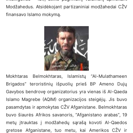
Modžahedus. Atsidėkojant partizaniniai modžahedai CŽV
finansavo Islamo mokymą.
Mokhtaras Belmokhtaras, Islamistų “Al-Mulathameen
Brigados” teroristinių išpuolių prieš BP Ameno Dujų
Gavybos bendrovę organizatorius yra vienas iš Al-Qaeda
Islamo Magrebe (AQIM) organizacijos steigėjų. Jis buvo
pasamdytas ir apmokytas CŽV Afganistane. Belmokhtaras
buvo šiaurės Afrikos savanoris, “Afganistano arabas”, 19
metų įtrauktas į modžahedų sąrašą kovoti Al-Qaedos
gretose Afganistane, tuo metu, kai Amerikos CŽV ir