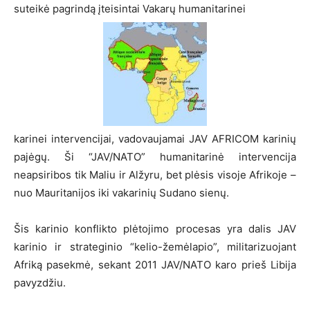
suteikė pagrindą įteisintai Vakarų humanitarinei
karinei intervencijai, vadovaujamai JAV AFRICOM karinių
pajėgų. Ši “JAV/NATO” humanitarinė intervencija
neapsiribos tik Maliu ir Alžyru, bet plėsis visoje Afrikoje –
nuo Mauritanijos iki vakarinių Sudano sienų.
Šis karinio konflikto plėtojimo procesas yra dalis JAV
karinio ir strateginio “kelio-žemėlapio”, militarizuojant
Afriką pasekmė, sekant 2011 JAV/NATO karo prieš Libija
pavyzdžiu.