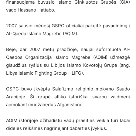
finansuojama buvusio Islamo Ginkluotos Grupės (GIA)
vado Hassano Hattabo.
2007 sausio mėnesį GSPC oficialiai pakeitė pavadinimą į
Al-Qaeda Islamo Magrebe (AQIM).
Beje, dar 2007 metų pradžioje, naujai suformuota Al-
Qaedos Organizacija Islamo Magrebe (AQIM) užmezgė
glaudžius ryšius su Libijos Islamo Kovotojų Grupe (ang.
Libya Islamic Fighting Group – LIFG).
GSPC buvo įkvėpta Salafizmo religinio mokymo Saudo
Arabijoje. Ši grupė atliko istoriškai svarbų vaidmenį
apmokant mudžahedus Afganistane.
AQIM istorijoje džihadistų vadų praeities veikla turi labai
didelės reikšmės nagrinėjant dabarties įvykius.