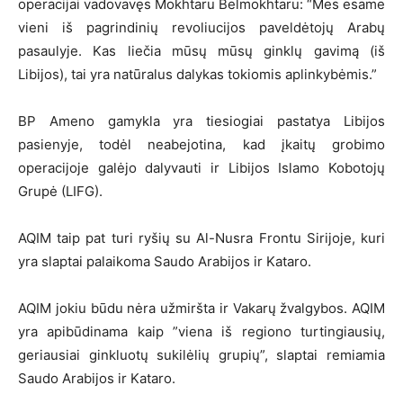
operacijai vadovavęs Mokhtaru Belmokhtaru: “Mes esame
vieni iš pagrindinių revoliucijos paveldėtojų Arabų
pasaulyje. Kas liečia mūsų mūsų ginklų gavimą (iš
Libijos), tai yra natūralus dalykas tokiomis aplinkybėmis.”
BP Ameno gamykla yra tiesiogiai pastatya Libijos
pasienyje, todėl neabejotina, kad įkaitų grobimo
operacijoje galėjo dalyvauti ir Libijos Islamo Kobotojų
Grupė (LIFG).
AQIM taip pat turi ryšių su Al-Nusra Frontu Sirijoje, kuri
yra slaptai palaikoma Saudo Arabijos ir Kataro.
AQIM jokiu būdu nėra užmiršta ir Vakarų žvalgybos. AQIM
yra apibūdinama kaip ”viena iš regiono turtingiausių,
geriausiai ginkluotų sukilėlių grupių”, slaptai remiamia
Saudo Arabijos ir Kataro.