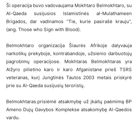
Ši operacija buvo vadovaujama Mokhtaro Belmokhtaro, su
Al-Qaeda susijusios Islamistinės al-Mulathameen
Brigados, dar vadinamos “Tie, kurie pasirašė krauju”,
(ang. Those who Sign with Blood).
Belmokhtaro organizacija Šiaurės Afrikoje dalyvauja
narkotikų prekyboje, kontrabandoje, užsienio darbuotojų
pagrobimų operacijose. Mokhtaras Belmokhtaras yra
Alžyro pilietino karo ir karo Afganistane prieš TSRS
veteranas, kurį Jungtinės Tautos 2003 metais priskyrė
prie su Al-Qaeda susijusių teroristų.
Belmokhtaras.prisiėmė atsakmybę už įkaitų paėmimą BP
Ameno Dujų Gavybos Komplekse atsakomybę Al-Qaedos
vardu.