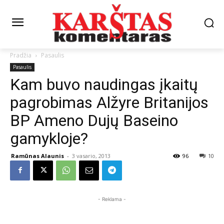
Pradžia
Pasaulis
Pasaulis
Kam buvo naudingas įkaitų
pagrobimas Alžyre Britanijos
BP Ameno Dujų Baseino
gamykloje?
Ramūnas Alaunis
-
3 vasario, 2013
96
10
- Reklama -