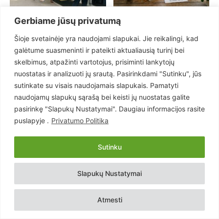
Ne tik kaina: į ką atkreipti
Pirmas būstas: ką būtina
Gerbiame jūsų privatumą
dėmesį renkantis vežėją į
žinoti dar prieš pradedant
Europą
žvalgytis buto?
Šioje svetainėje yra naudojami slapukai. Jie reikalingi, kad
galėtume suasmeninti ir pateikti aktualiausią turinį bei
skelbimus, atpažinti vartotojus, prisiminti lankytojų
nuostatas ir analizuoti jų srautą. Pasirinkdami "Sutinku", jūs
sutinkate su visais naudojamais slapukais. Pamatyti
naudojamų slapukų sąrašą bei keisti jų nuostatas galite
pasirinkę "Slapukų Nustatymai". Daugiau informacijos rasite
puslapyje .
Privatumo Politika
Augalai skursta ne be
Vaizdo stebėjimo kameros
priežasties: dažna klaida
nebeužtenka: naujos kartos
Sutinku
kartojama kasmet
apsauga veikia kitaip
Slapukų Nustatymai
Atmesti