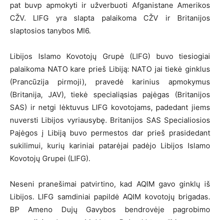
pat buvp apmokyti ir užverbuoti Afganistane Amerikos
CŽV. LIFG yra slapta palaikoma CŽV ir Britanijos
slaptosios tanybos MI6.
Libijos Islamo Kovotojų Grupė (LIFG) buvo tiesiogiai
palaikoma NATO kare prieš Libiją: NATO jai tiekė ginklus
(Prancūzija pirmoji), pravedė karinius apmokymus
(Britanija, JAV), tiekė specialiąsias pajėgas (Britanijos
SAS) ir netgi lėktuvus LIFG kovotojams, padedant jiems
nuversti Libijos vyriausybę. Britanijos SAS Specialiosios
Pajėgos į Libiją buvo permestos dar prieš prasidedant
sukilimui, kurių kariniai patarėjai padėjo Libijos Islamo
Kovotojų Grupei (LIFG).
Neseni pranešimai patvirtino, kad AQIM gavo ginklų iš
Libijos. LIFG samdiniai papildė AQIM kovotojų brigadas.
BP Ameno Dujų Gavybos bendrovėje pagrobimo