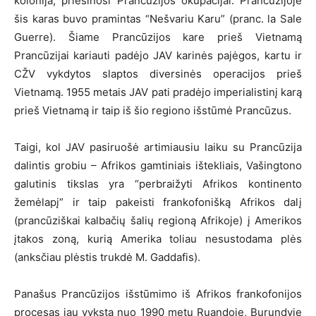
kolonija, priešinosi Prancūzijos okupacijai. Prancūzijoje
šis karas buvo pramintas “Nešvariu Karu” (pranc. la Sale
Guerre). Šiame Prancūzijos kare prieš Vietnamą
Prancūzijai kariauti padėjo JAV karinės pajėgos, kartu ir
CŽV vykdytos slaptos diversinės operacijos prieš
Vietnamą. 1955 metais JAV pati pradėjo imperialistinį karą
prieš Vietnamą ir taip iš šio regiono išstūmė Prancūzus.
Taigi, kol JAV pasiruošė artimiausiu laiku su Prancūzija
dalintis grobiu – Afrikos gamtiniais ištekliais, Vašingtono
galutinis tikslas yra “perbraižyti Afrikos kontinento
žemėlapį” ir taip pakeisti frankofonišką Afrikos dalį
(prancūziškai kalbačių šalių regioną Afrikoje) į Amerikos
įtakos zoną, kurią Amerika toliau nesustodama plės
(anksčiau plėstis trukdė M. Gaddafis).
Panašus Prancūzijos išstūmimo iš Afrikos frankofonijos
procesas jau vyksta nuo 1990 metų Ruandoje, Burundyje