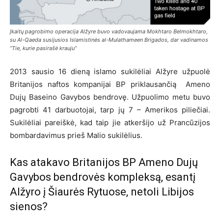
Įkaitų pagrobimo operacija Alžyre buvo vadovaujama Mokhtaro Belmokhtaro,
su Al-Qaeda susijusios Islamistinės al-Mulathameen Brigados, dar vadinamos
“Tie, kurie pasirašė krauju”
2013 sausio 16 dieną islamo sukilėliai Alžyre užpuolė
Britanijos naftos kompanijai BP priklausančią Ameno
Dujų Baseino Gavybos bendrovę. Užpuolimo metu buvo
pagrobti 41 darbuotojai, tarp jų 7 – Amerikos piliečiai.
Sukilėliai pareiškė, kad taip jie atkeršijo už Prancūzijos
bombardavimus prieš Malio sukilėlius.
Kas atakavo Britanijos BP Ameno Dujų
Gavybos bendrovės kompleksą, esantį
Alžyro į Šiaurės Rytuose, netoli Libijos
sienos?