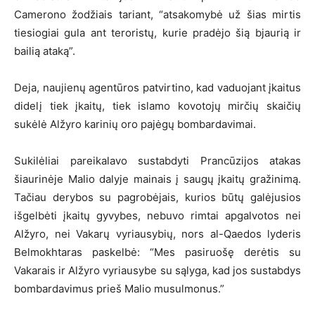
Camerono žodžiais tariant, “atsakomybė už šias mirtis
tiesiogiai gula ant teroristų, kurie pradėjo šią bjaurią ir
bailią ataką”.
Deja, naujienų agentūros patvirtino, kad vaduojant įkaitus
didelį tiek įkaitų, tiek islamo kovotojų mirčių skaičių
sukėlė Alžyro karinių oro pajėgų bombardavimai.
Sukilėliai pareikalavo sustabdyti Prancūzijos atakas
šiaurinėje Malio dalyje mainais į saugų įkaitų gražinimą.
Tačiau derybos su pagrobėjais, kurios būtų galėjusios
išgelbėti įkaitų gyvybes, nebuvo rimtai apgalvotos nei
Alžyro, nei Vakarų vyriausybių, nors al-Qaedos lyderis
Belmokhtaras paskelbė: “Mes pasiruošę derėtis su
Vakarais ir Alžyro vyriausybe su sąlyga, kad jos sustabdys
bombardavimus prieš Malio musulmonus.”