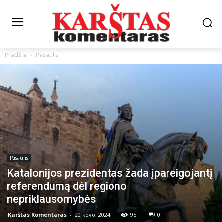
Pradžia
Pasaulis
Pasaulis
Katalonijos prezidentas žada įpareigojantį
referendumą dėl regiono
nepriklausomybės
Karštas Komentaras
-
20 kovo, 2024
95
0