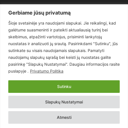
Politika
3281
Gerbiame jūsų privatumą
Nuomonės
2174
Šioje svetainėje yra naudojami slapukai. Jie reikalingi, kad
Teisėsauga
1497
galėtume suasmeninti ir pateikti aktualiausią turinį bei
Aktualu
1373
skelbimus, atpažinti vartotojus, prisiminti lankytojų
Lietuva
619
nuostatas ir analizuoti jų srautą. Pasirinkdami "Sutinku", jūs
sutinkate su visais naudojamais slapukais. Pamatyti
Pasaulis
560
naudojamų slapukų sąrašą bei keisti jų nuostatas galite
Статьи на русском
282
pasirinkę "Slapukų Nustatymai". Daugiau informacijos rasite
Articles in english
160
puslapyje .
Privatumo Politika
Muzika
116
Sutinku
Copyright © 2026 UAB „Goruva“. Visos teisės saugomos.
Slapukų Nustatymai
Kontaktai
Prenumerata
Privatumo Politika
Naudojimosi Taisyklės
Atmesti
Svetainės sprendimas:
EastWestHost