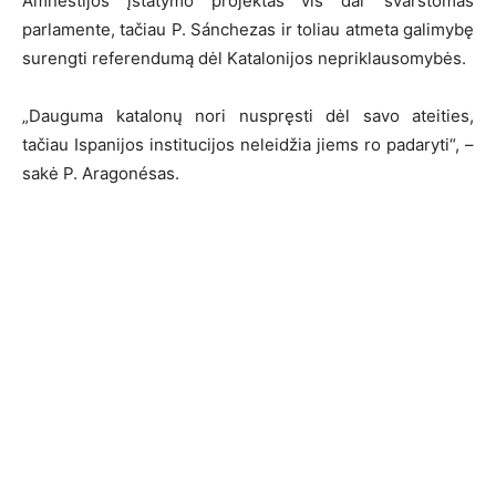
Amnestijos įstatymo projektas vis dar svarstomas
parlamente, tačiau P. Sánchezas ir toliau atmeta galimybę
surengti referendumą dėl Katalonijos nepriklausomybės.
„Dauguma katalonų nori nuspręsti dėl savo ateities,
tačiau Ispanijos institucijos neleidžia jiems ro padaryti“, –
sakė P. Aragonésas.