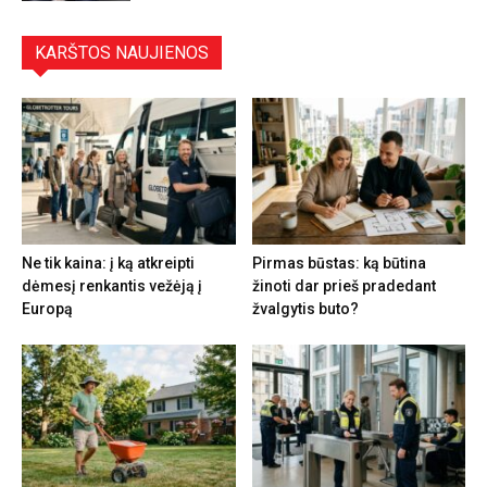
KARŠTOS NAUJIENOS
Ne tik kaina: į ką atkreipti
Pirmas būstas: ką būtina
dėmesį renkantis vežėją į
žinoti dar prieš pradedant
Europą
žvalgytis buto?