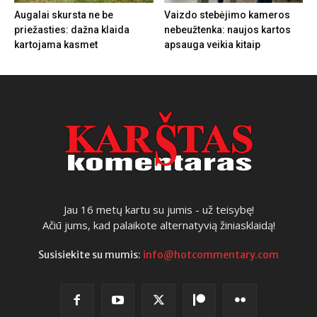
Augalai skursta ne be
Vaizdo stebėjimo kameros
priežasties: dažna klaida
nebeužtenka: naujos kartos
kartojama kasmet
apsauga veikia kitaip
Jau 16 metų kartu su jumis - už teisybę!
Ačiū jums, kad palaikote alternatyvią žiniasklaidą!
Susisiekite su mumis:
info@hotcommentary.com