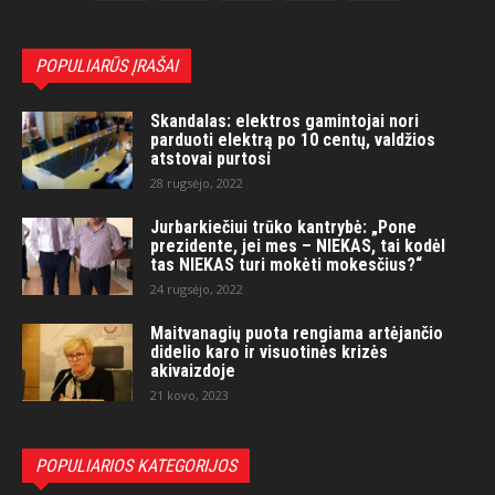
POPULIARŪS ĮRAŠAI
Skandalas: elektros gamintojai nori
parduoti elektrą po 10 centų, valdžios
atstovai purtosi
28 rugsėjo, 2022
Jurbarkiečiui trūko kantrybė: „Pone
prezidente, jei mes – NIEKAS, tai kodėl
tas NIEKAS turi mokėti mokesčius?“
24 rugsėjo, 2022
Maitvanagių puota rengiama artėjančio
didelio karo ir visuotinės krizės
akivaizdoje
21 kovo, 2023
POPULIARIOS KATEGORIJOS