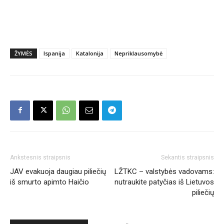
ŽYMĖS
Ispanija
Katalonija
Nepriklausomybė
Ankstesnis straipsnis
Sekantis straipsnis
JAV evakuoja daugiau piliečių
LŽTKC – valstybės vadovams:
iš smurto apimto Haičio
nutraukite patyčias iš Lietuvos
piliečių