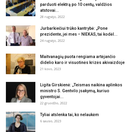
parduoti elektrą po 10 centų, valdžios
atstovai...
28 rugsėjo, 2022
Jurbarkiečiui trūko kantrybė: „Pone
prezidente, jei mes – NIEKAS, tai kodėl...
24 rugsėjo, 2022
Maitvanagių puota rengiama artėjančio
didelio karo ir visuotinės krizės akivaizdoje
21 kovo, 2023
Ligita Girskienė: „Teismas naikina aplinkos
ministro S. Gentvilo įsakymą, kuriuo
gyventojai...
22 gruodžio, 2022
Tyliai atslenka tai, ko nelaukėm
6 sausio, 2023