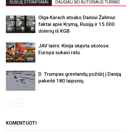
SUSIJĘ STRAIPSNIAI
DAUGIAU ŠIO AUTORIAUS TURINIO
Olga Karach atsako Dainiui Žalimui:
faktai apie Krymą, Rusiją ir 15 000
dolerių iš KGB
JAV laimi. Kinija skęsta skolose.
Europa sukasi ratu
D. Trumpas grenlandų požiūrį į Daniją
pakeitė 180 laipsnių
KOMENTUOTI