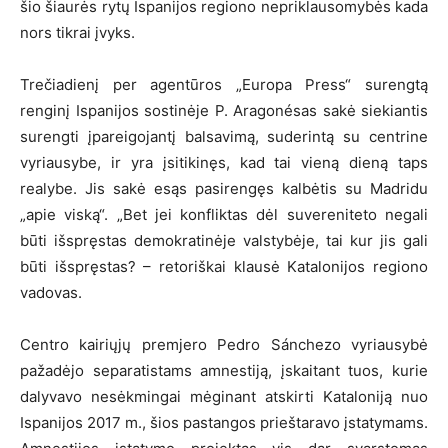
šio šiaurės rytų Ispanijos regiono nepriklausomybės kada
nors tikrai įvyks.
Trečiadienį per agentūros „Europa Press“ surengtą
renginį Ispanijos sostinėje P. Aragonésas sakė siekiantis
surengti įpareigojantį balsavimą, suderintą su centrine
vyriausybe, ir yra įsitikinęs, kad tai vieną dieną taps
realybe. Jis sakė esąs pasirengęs kalbėtis su Madridu
„apie viską“. „Bet jei konfliktas dėl suvereniteto negali
būti išspręstas demokratinėje valstybėje, tai kur jis gali
būti išspręstas? – retoriškai klausė Katalonijos regiono
vadovas.
Centro kairiųjų premjero Pedro Sánchezo vyriausybė
pažadėjo separatistams amnestiją, įskaitant tuos, kurie
dalyvavo nesėkmingai mėginant atskirti Kataloniją nuo
Ispanijos 2017 m., šios pastangos prieštaravo įstatymams.