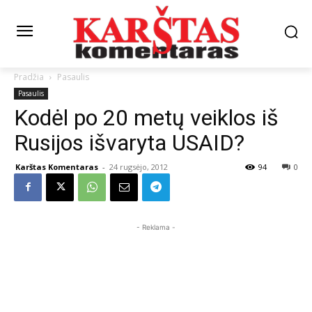
Pradžia
Pasaulis
Pasaulis
Kodėl po 20 metų veiklos iš
Rusijos išvaryta USAID?
Karštas Komentaras
-
24 rugsėjo, 2012
94
0
- Reklama -