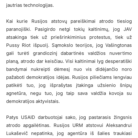
jautrias technologijas.
Kai kurie Rusijos atstovų pareiškimai atrodo tiesiog
paranojiški. Pasigirdo netgi tokių kaltinimų, jog JAV
atsakinga tiek už priešrinkiminius protestus, tiek už
Pussy Riot išpuolį. Sąmokslo teorijos, jog Vašingtonas
gali turėti grandiozinį dabartinės valdžios nuvertimo
planą, atrodo dar keisčiau. Visi kaltinimai lyg desperatiški
bandymai nukreipti dėmesį nuo vis didėjančio noro
pažaboti demokratijos idėjas. Rusijos piliečiams lengviau
patikėti tuo, jog išprašytas įtakinga užsienio šnipų
agnetūra, negu tuo, jog taip sava valdžia kovoja su
demokratijos aktyvistais.
Patys USAID darbuotojai sako, jog pastarasis žingsnis
atrodo apgailėtinas. Rusijos URM atstovui Aleksandrui
Lukaševič nepatinka, jog agentūra iš šalies traukiasi