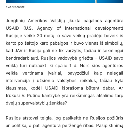
sxc.hu nuotr.
Jungtinių Amerikos Valstijų įkurta pagalbos agentūra
USAID (U.S. Agency of international development)
Rusijoje veikė 20 metų, o savo veiklą pradėjo beveik iš
karto po šaltojo karo pabaigos ir buvo vienas iš simbolių,
kad JAV ir Rusija gali ne tik varžytis, tačiau ir sėkmingai
bendradarbiauti. Rusijos vadovybė griežta – USAID savo
veiklą turi nutraukt iki spalio 1 d. Nors šios agentūros
veikla vertinama įvairiai, pavyzdžiui kaip nelegali
intervencija į užsienio valstybės reikalus, tačiau kyla
klausimas, kodėl USAID išprašoma būtent dabar. Ar
trūkusi V. Putino kantrybė yra reikšmingas atšalimo tarp
dvejų supervalstybių ženklas?
Rusijos atstovai teigia, jog pasikeitė ne Rusijos požiūris
ar politika, o pati agentūra peržengė ribas. Pasipiktinimą