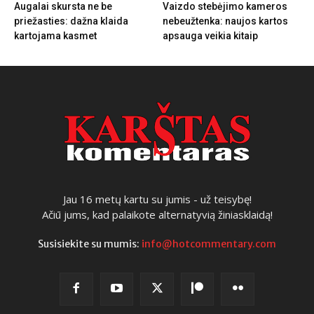
Augalai skursta ne be
Vaizdo stebėjimo kameros
priežasties: dažna klaida
nebeužtenka: naujos kartos
kartojama kasmet
apsauga veikia kitaip
Jau 16 metų kartu su jumis - už teisybę!
Ačiū jums, kad palaikote alternatyvią žiniasklaidą!
Susisiekite su mumis:
info@hotcommentary.com