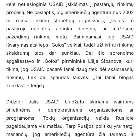
kėlė netiesioginis USAID įsikišimas į pastarųjų rinkimų
procesą. Ne paslaptis, jog amerikiečių agentūra nuo 2002
m. remia rinkimų stebėtojų organizaciją „Golos“, o
pastaroji nuolatos aptinka didesnių ar mažesnių
pažeidimų rinkimų metu. Baiminamasi, jog USAID
išvarymas atsilieps „Golos“ veiklai, todėl užtikrinti rinkimų
skaidrumą taps dar sunkiau. Dėl šio sprendimo
apgailestavo ir „Golos“ pirmininkė Lilija Šibanova, kuri
tikina, jog USAID padarė labai daug tiek dėl skaidresnių
rinkimų, tiek dėl spaudos laisvės. „Tai labai blogas
ženklas“, – teigė ji.
Didžioji dalis USAID biudžeto skiriama įvairioms
pilietinėms ir demokratinėms organizacijoms ar
programoms. Tokių organizacijų veikla Rusijoje
pageidaujama vis mažiau. Tarp Rusijos politikų yra netgi
manančių, jog amerikiečių agentūra čia tarnavo ir