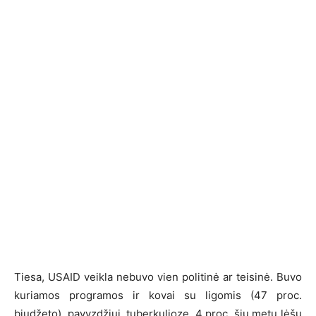
Tiesa, USAID veikla nebuvo vien politinė ar teisinė. Buvo
kuriamos programos ir kovai su ligomis (47 proc.
biudžeto), pavyzdžiui, tuberkulioze. 4 proc. šių metų lėšų