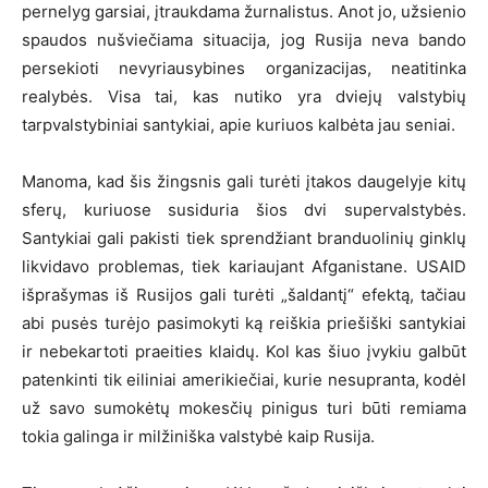
pernelyg garsiai, įtraukdama žurnalistus. Anot jo, užsienio
spaudos nušviečiama situacija, jog Rusija neva bando
persekioti nevyriausybines organizacijas, neatitinka
realybės. Visa tai, kas nutiko yra dviejų valstybių
tarpvalstybiniai santykiai, apie kuriuos kalbėta jau seniai.
Manoma, kad šis žingsnis gali turėti įtakos daugelyje kitų
sferų, kuriuose susiduria šios dvi supervalstybės.
Santykiai gali pakisti tiek sprendžiant branduolinių ginklų
likvidavo problemas, tiek kariaujant Afganistane. USAID
išprašymas iš Rusijos gali turėti „šaldantį“ efektą, tačiau
abi pusės turėjo pasimokyti ką reiškia priešiški santykiai
ir nebekartoti praeities klaidų. Kol kas šiuo įvykiu galbūt
patenkinti tik eiliniai amerikiečiai, kurie nesupranta, kodėl
už savo sumokėtų mokesčių pinigus turi būti remiama
tokia galinga ir milžiniška valstybė kaip Rusija.