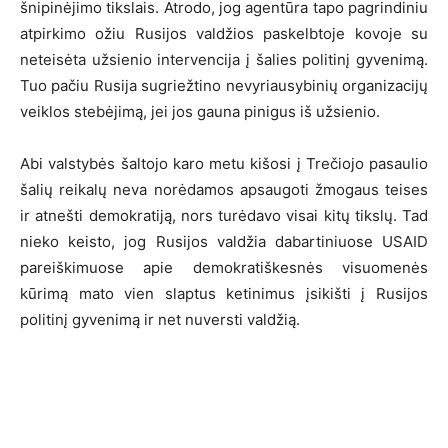
šnipinėjimo tikslais. Atrodo, jog agentūra tapo pagrindiniu
atpirkimo ožiu Rusijos valdžios paskelbtoje kovoje su
neteisėta užsienio intervencija į šalies politinį gyvenimą.
Tuo pačiu Rusija sugriežtino nevyriausybinių organizacijų
veiklos stebėjimą, jei jos gauna pinigus iš užsienio.
Abi valstybės šaltojo karo metu kišosi į Trečiojo pasaulio
šalių reikalų neva norėdamos apsaugoti žmogaus teises
ir atnešti demokratiją, nors turėdavo visai kitų tikslų. Tad
nieko keisto, jog Rusijos valdžia dabartiniuose USAID
pareiškimuose apie demokratiškesnės visuomenės
kūrimą mato vien slaptus ketinimus įsikišti į Rusijos
politinį gyvenimą ir net nuversti valdžią.