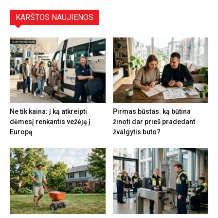
KARŠTOS NAUJIENOS
Ne tik kaina: į ką atkreipti
Pirmas būstas: ką būtina
dėmesį renkantis vežėją į
žinoti dar prieš pradedant
Europą
žvalgytis buto?