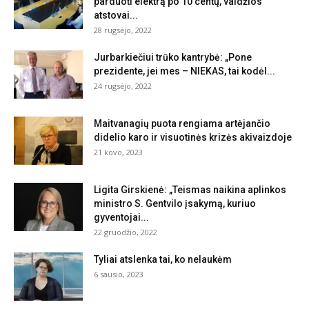
parduoti elektrą po 10 centų, valdžios
atstovai...
28 rugsėjo, 2022
Jurbarkiečiui trūko kantrybė: „Pone
prezidente, jei mes – NIEKAS, tai kodėl...
24 rugsėjo, 2022
Maitvanagių puota rengiama artėjančio
didelio karo ir visuotinės krizės akivaizdoje
21 kovo, 2023
Ligita Girskienė: „Teismas naikina aplinkos
ministro S. Gentvilo įsakymą, kuriuo
gyventojai...
22 gruodžio, 2022
Tyliai atslenka tai, ko nelaukėm
6 sausio, 2023