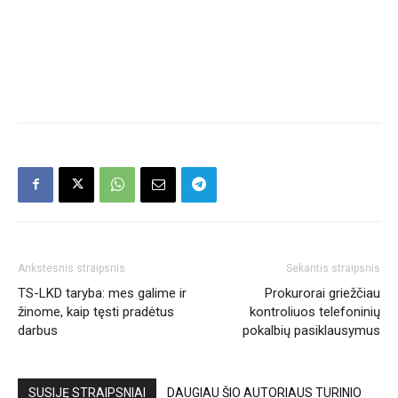
Ankstesnis straipsnis
Sekantis straipsnis
TS-LKD taryba: mes galime ir
Prokurorai griežčiau
žinome, kaip tęsti pradėtus
kontroliuos telefoninių
darbus
pokalbių pasiklausymus
SUSIJĘ STRAIPSNIAI
DAUGIAU ŠIO AUTORIAUS TURINIO