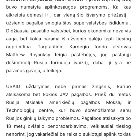
buvo numatyta aplinkosaugos programoms. Kai kas
atkreipia dėmesį ir į dar vieną šio išvarymo priežastį –
užsienio pagalba smogia šios supervalstybės išdidumui.
Didžiausiai pasaulio valstybei, kurios ekonomika neva vis
auga, bet kokia parama iš užsienio galėjo tapti tiesiog
nepriimtina. Tarptautinio Karnegio fondo atstovas
Matthew Royanksy teigia pastebėjęs, jog pastarąjį
dešimtmetį Rusija formuoja įvaizdį, dabar ji yra ne
paramos gavėja, o teikėja.
USAID uždarymas nebe pirmas žingsnis, kuriuo
atsisakoma bet kokios JAV pagalbos. Prieš du metus
Rusija atsisakė amerikiečių pagalbos Mokslų ir
Technologijų centre, kur buvo sprendžiamos senų
Rusijos ginklų laikymo problemos. Pagalbos atsisakyta po
18 metų dvišalio bendradarbiavimo, veikiausiai tiesiog
nenorint, jog vakariečiai be reikalo sukiotųsi aplink tokias