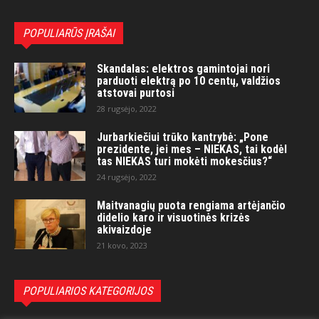
POPULIARŪS ĮRAŠAI
Skandalas: elektros gamintojai nori
parduoti elektrą po 10 centų, valdžios
atstovai purtosi
28 rugsėjo, 2022
Jurbarkiečiui trūko kantrybė: „Pone
prezidente, jei mes – NIEKAS, tai kodėl
tas NIEKAS turi mokėti mokesčius?“
24 rugsėjo, 2022
Maitvanagių puota rengiama artėjančio
didelio karo ir visuotinės krizės
akivaizdoje
21 kovo, 2023
POPULIARIOS KATEGORIJOS