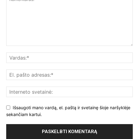
Išsaugoti mano vardą, el. paštą ir svetainę šioje naršyklėje
sekančiam kartui.