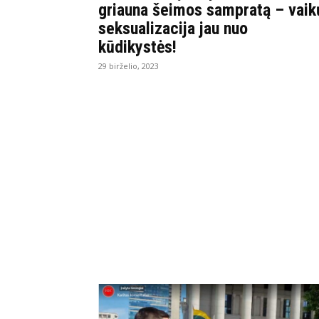
griauna šeimos sampratą – vaik
seksualizacija jau nuo
kūdikystės!
29 birželio, 2023