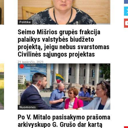
Politika
Seimo Mišrios grupės frakcija
palaikys valstybės biudžeto
projektą, jeigu nebus svarstomas
Civilinės sąjungos projektas
21 lapkričio, 2023
Nuomonės
Po V. Mitalo pasisakymo prašoma
arkivyskupo G. Grušo dar kartą