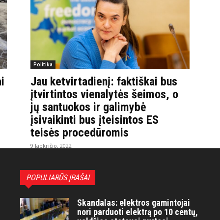
Politika
i
Jau ketvirtadienį: faktiškai bus
įtvirtintos vienalytės šeimos, o
jų santuokos ir galimybė
įsivaikinti bus įteisintos ES
teisės procedūromis
9 lapkričio, 2022
POPULIARŪS ĮRAŠAI
Skandalas: elektros gamintojai
nori parduoti elektrą po 10 centų,