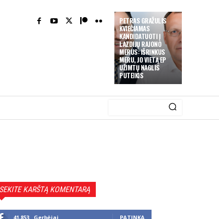
PETRAS GRAŽULIS
KVIEČIAMAS
KANDIDATUOTI Į
LAZDIJŲ RAJONO
MERUS: IŠRINKUS
MERU, JO VIETĄ EP
UŽIMTŲ NAGLIS
PUTEIKIS
SEKITE KARŠTĄ KOMENTARĄ
41,853
Gerbėjai
PATINKA