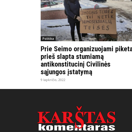
Politika
Prie Seimo organizuojami piketa
prieš slapta stumiamą
antikonstitucinį Civilinės
sąjungos įstatymą
9 lapkričio, 2022