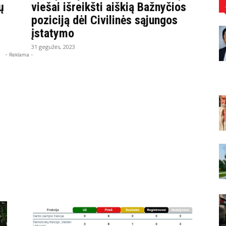
ų
viešai išreikšti aiškią Bažnyčios
poziciją dėl Civilinės sąjungos
įstatymo
31 gegužės, 2023
- Reklama -