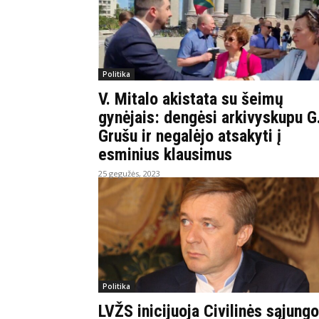
Politika
V. Mitalo akistata su šeimų
gynėjais: dengėsi arkivyskupu G
Grušu ir negalėjo atsakyti į
esminius klausimus
25 gegužės, 2023
Politika
LVŽS inicijuoja Civilinės sąjung