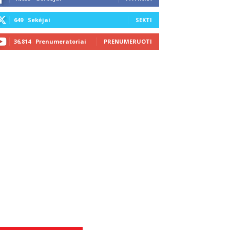
649
Sekėjai
SEKTI
36,814
Prenumeratoriai
PRENUMERUOTI