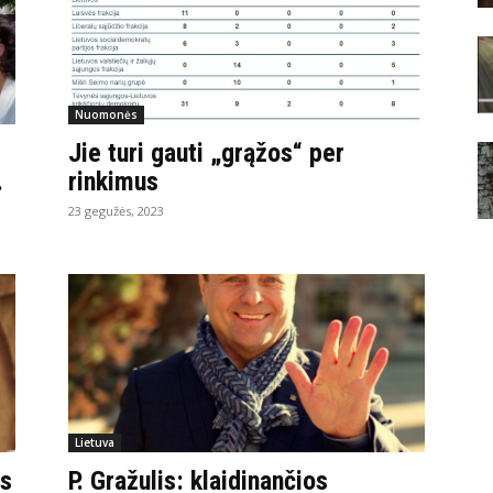
Nuomonės
Jie turi gauti „grąžos“ per
.
rinkimus
23 gegužės, 2023
Lietuva
os
P. Gražulis: klaidinančios