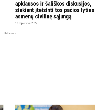
apklausos ir šališkos diskusijos,
siekiant įteisinti tos pačios lyties
asmenų civilinę sąjungą
10 lapkričio, 2022
- Reklama -