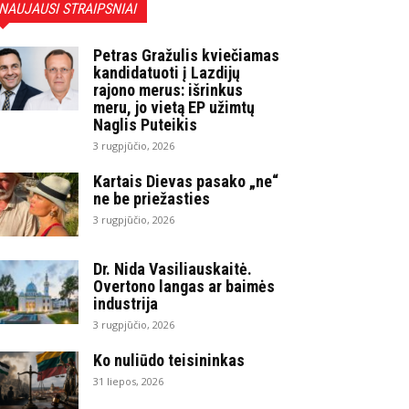
NAUJAUSI STRAIPSNIAI
Petras Gražulis kviečiamas
kandidatuoti į Lazdijų
rajono merus: išrinkus
meru, jo vietą EP užimtų
Naglis Puteikis
3 rugpjūčio, 2026
Kartais Dievas pasako „ne“
ne be priežasties
3 rugpjūčio, 2026
Dr. Nida Vasiliauskaitė.
Overtono langas ar baimės
industrija
3 rugpjūčio, 2026
Ko nuliūdo teisininkas
31 liepos, 2026