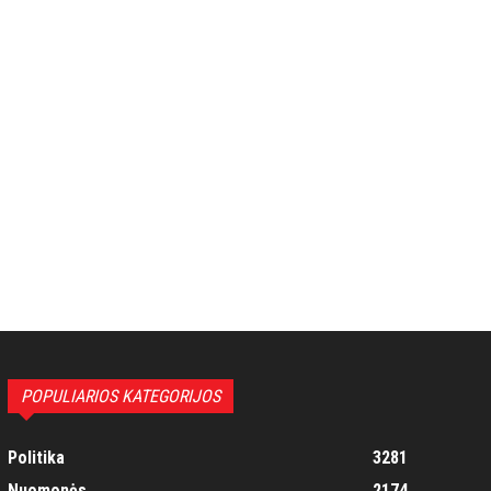
POPULIARIOS KATEGORIJOS
Politika
3281
Nuomonės
2174