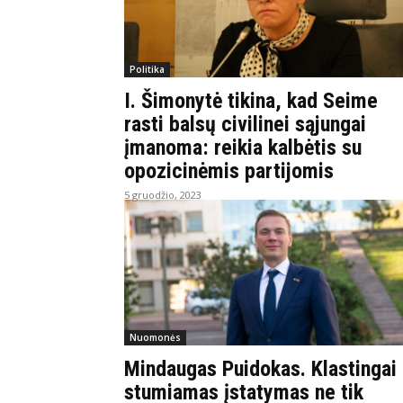
Politika
I. Šimonytė tikina, kad Seime
rasti balsų civilinei sąjungai
įmanoma: reikia kalbėtis su
opozicinėmis partijomis
5 gruodžio, 2023
Nuomonės
Mindaugas Puidokas. Klastingai
stumiamas įstatymas ne tik