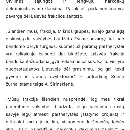
Civilinės sąjungos ir lengvųjų narkotikų
dekriminalizavimo klausimai. Pasak jos, parlamentarai yra
pavargę dėl Laisvės frakcijos šantažo.
„Šiandien mūsų frakcija, Mišrios grupės, turėjo gana ilgą
diskusiją dėl valstybės biudžeto. Esame pavargę tiek nuo
bandomo daryti turgaus, kuomet už paramą partnerystei
yra reikalauja balsuoti dėl biudžeto, Laisvės frakcija
bando šantažuodama įgyti reikiamus balsus. Kartu visi yra
nuogąstaujantys Lietuvoje dėl grasinimų, jog gali tekti
gyventi iš vienos dvyliktosios“, – antradienį Seime
žurnalistams teigė A. Širinskienė.
„Mūsų frakcija šiandien nusprendė, jog mes tikrai
paremtume valstybės biudžetą, jeigu valdantieji rastų
savyje jėgų atmesti partnerystės įstatymo projektą ir
netraukti kartu jokių kitų visuomenę kiršinančių teisės
aktų, kaip pavyzdžiui, narkotikų dekriminalizavimo“, –