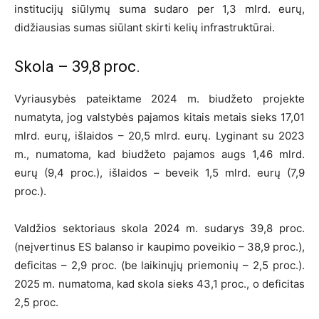
institucijų siūlymų suma sudaro per 1,3 mlrd. eurų,
didžiausias sumas siūlant skirti kelių infrastruktūrai.
Skola – 39,8 proc.
Vyriausybės pateiktame 2024 m. biudžeto projekte
numatyta, jog valstybės pajamos kitais metais sieks 17,01
mlrd. eurų, išlaidos – 20,5 mlrd. eurų. Lyginant su 2023
m., numatoma, kad biudžeto pajamos augs 1,46 mlrd.
eurų (9,4 proc.), išlaidos – beveik 1,5 mlrd. eurų (7,9
proc.).
Valdžios sektoriaus skola 2024 m. sudarys 39,8 proc.
(neįvertinus ES balanso ir kaupimo poveikio – 38,9 proc.),
deficitas – 2,9 proc. (be laikinųjų priemonių – 2,5 proc.).
2025 m. numatoma, kad skola sieks 43,1 proc., o deficitas
2,5 proc.