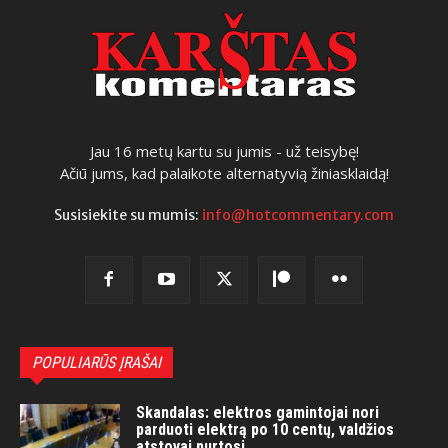
Jau 16 metų kartu su jumis - už teisybę!
Ačiū jums, kad palaikote alternatyvią žiniasklaidą!
Susisiekite su mumis:
info@hotcommentary.com
POPULIARŪS ĮRAŠAI
Skandalas: elektros gamintojai nori
parduoti elektrą po 10 centų, valdžios
atstovai purtosi