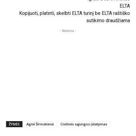
ELTA
Kopijuoti, platinti, skelbti ELTA turinį be ELTA raštiško
sutikimo draudžiama
- Reklama -
ŽYMĖS
Agnė Širinskienė
Civilinės sąjungos įstatymas