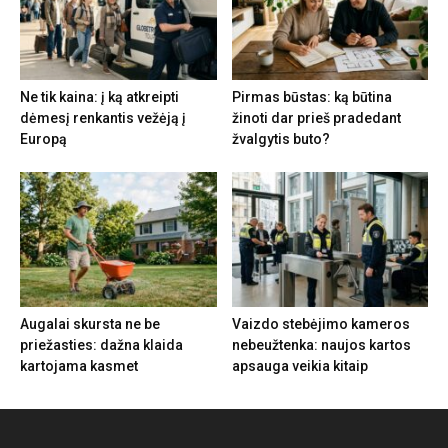
Ne tik kaina: į ką atkreipti
Pirmas būstas: ką būtina
dėmesį renkantis vežėją į
žinoti dar prieš pradedant
Europą
žvalgytis buto?
Augalai skursta ne be
Vaizdo stebėjimo kameros
priežasties: dažna klaida
nebeužtenka: naujos kartos
kartojama kasmet
apsauga veikia kitaip