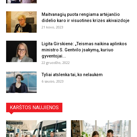
Maitvanagių puota rengiama artėjančio
didelio karo ir visuotinės krizės akivaizdoje
21 kovo, 2023
Ligita Girskienė: „Teismas naikina aplinkos
ministro S. Gentvilo įsakymą, kuriuo
gyventojai...
22 gruodžio, 2022
Tyliai atslenka tai, ko nelaukėm
6 sausio, 2023
KARŠTOS NAUJIENOS