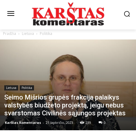
Pradžia
Lietuva
Politika
Lietuva
Politika
Seimo Mišrios grupės frakcija palaikys
valstybės biudžeto projektą, jeigu nebus
svarstomas Civilinės sąjungos projektas
Karštas Komentaras
-
21 lapkričio, 2023
239
0