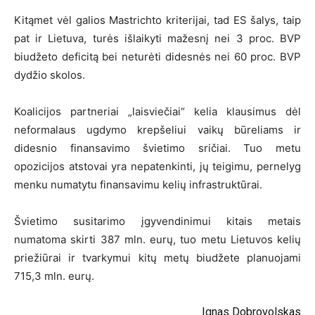
Kitąmet vėl galios Mastrichto kriterijai, tad ES šalys, taip
pat ir Lietuva, turės išlaikyti mažesnį nei 3 proc. BVP
biudžeto deficitą bei neturėti didesnės nei 60 proc. BVP
dydžio skolos.
Koalicijos partneriai „laisviečiai“ kelia klausimus dėl
neformalaus ugdymo krepšeliui vaikų būreliams ir
didesnio finansavimo švietimo sričiai. Tuo metu
opozicijos atstovai yra nepatenkinti, jų teigimu, pernelyg
menku numatytu finansavimu kelių infrastruktūrai.
Švietimo susitarimo įgyvendinimui kitais metais
numatoma skirti 387 mln. eurų, tuo metu Lietuvos kelių
priežiūrai ir tvarkymui kitų metų biudžete planuojami
715,3 mln. eurų.
Ignas Dobrovolskas