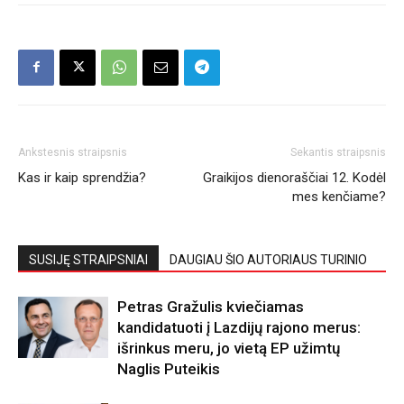
Ankstesnis straipsnis
Sekantis straipsnis
Kas ir kaip sprendžia?
Graikijos dienoraščiai 12. Kodėl
mes kenčiame?
SUSIJĘ STRAIPSNIAI
DAUGIAU ŠIO AUTORIAUS TURINIO
Petras Gražulis kviečiamas
kandidatuoti į Lazdijų rajono merus:
išrinkus meru, jo vietą EP užimtų
Naglis Puteikis