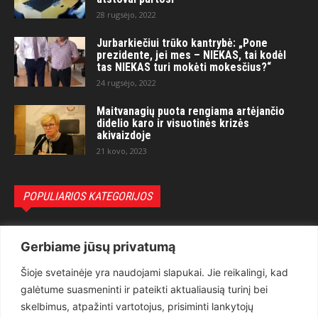
28 rugsėjo, 2022
Jurbarkiečiui trūko kantrybė: „Pone
prezidente, jei mes – NIEKAS, tai kodėl
tas NIEKAS turi mokėti mokesčius?“
24 rugsėjo, 2022
Maitvanagių puota rengiama artėjančio
didelio karo ir visuotinės krizės
akivaizdoje
21 kovo, 2023
POPULIARIOS KATEGORIJOS
Politika
3281
Gerbiame jūsų privatumą
Nuomonės
2174
Šioje svetainėje yra naudojami slapukai. Jie reikalingi, kad
Teisėsauga
1497
galėtume suasmeninti ir pateikti aktualiausią turinį bei
Aktualu
1373
skelbimus, atpažinti vartotojus, prisiminti lankytojų