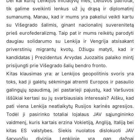
Dėl kai kurių Lenkijos iniciatyvų mes, Lietuvos patriotai,
tik galime sveikinti lenkus už jų drąsą ir diplomatinį
sumanumą. Manau, kad ir mums yra pakeliui veikti kartu
su Višegrado šalimis, ginant nacionalinį suverenitetą
prieš eurofederalizmą. Taip pat ir mums reikėtų parodyti
daugiau solidarumo su Lenkija ir Vengrija atsisakant
priverstinių migrantų kvotų. Džiugu matyti, kad ir
kandidatas į Prezidentus Arvydas Juozaitis palaiko mintį
prisijungti prie Višegrado šalių bendro fronto.
Kitas klausimas yra: ar Lenkijos geopolitinis svoris yra
toks, kad ji galėtų sėkmingai atremti Europos ir pasaulio
galingųjų spaudimą, jei pastarieji pajustų, kad Varšuvos
iššūkiai kertasi su jų svarbiausiais interesais? Aišku, kad
pati viena Lenkija neatlaikytų Rusijos karinės agresijos.
Todėl ji pasirinko totaliai lojalaus JAV sąjungininko
vaidmenį, kuris kartais erzina Vokietiją, Angliją, Italiją bei
kitas ES valstybes. Siekis nuolatos dislokuoti JAV
šarvuočių diviziją Lenkijoje yra gan dažnai