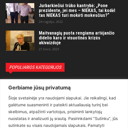
Jurbarkiečiui trūko kantrybė: „Pone
prezidente, jei mes – NIEKAS, tai kodėl
tas NIEKAS turi mokėti mokesčius?“
24 rugsėjo, 2022
Maitvanagių puota rengiama artėjančio
didelio karo ir visuotinės krizės
akivaizdoje
21 kovo, 2023
POPULIARIOS KATEGORIJOS
Politika
3281
Gerbiame jūsų privatumą
Nuomonės
2174
Šioje svetainėje yra naudojami slapukai. Jie reikalingi, kad
Teisėsauga
1497
galėtume suasmeninti ir pateikti aktualiausią turinį bei
Aktualu
1373
skelbimus, atpažinti vartotojus, prisiminti lankytojų
Lietuva
619
nuostatas ir analizuoti jų srautą. Pasirinkdami "Sutinku", jūs
sutinkate su visais naudojamais slapukais. Pamatyti
Pasaulis
560