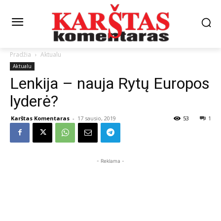
Pradžia
Aktualu
Aktualu
Lenkija – nauja Rytų Europos
lyderė?
Karštas Komentaras
-
17 sausio, 2019
53
1
- Reklama -