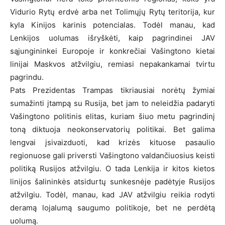
Vidurio Rytų erdvė arba net Tolimųjų Rytų teritorija, kur
kyla Kinijos karinis potencialas. Todėl manau, kad
Lenkijos uolumas išryškėti, kaip pagrindinei JAV
sąjungininkei Europoje ir konkrečiai Vašingtono kietai
linijai Maskvos atžvilgiu, remiasi nepakankamai tvirtu
pagrindu.
Pats Prezidentas Trampas tikriausiai norėtų žymiai
sumažinti įtampą su Rusija, bet jam to neleidžia padaryti
Vašingtono politinis elitas, kuriam šiuo metu pagrindinį
toną diktuoja neokonservatorių politikai. Bet galima
lengvai įsivaizduoti, kad krizės kituose pasaulio
regionuose gali priversti Vašingtono valdančiuosius keisti
politiką Rusijos atžvilgiu. O tada Lenkija ir kitos kietos
linijos šalininkės atsidurtų sunkesnėje padėtyje Rusijos
atžvilgiu. Todėl, manau, kad JAV atžvilgiu reikia rodyti
deramą lojalumą saugumo politikoje, bet ne perdėtą
uolumą.