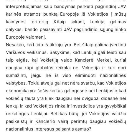
interpretuojamas kaip bandymas perkelti pagrindinį JAV
karinės atramos punktą Europoje iš Vokietijos į mūsų
kaimynės teritoriją. Kitaip sakant, Lenkija, galimas
dalykas, bando pasisavinti JAV pagrindinio sąjungininko
Europoje vaidmenį.
Nesakau, kad taip iš tikrųjų yra. Bet šitaip galima įvertinti
Varšuvos veiksmus. Sakykime, kad Lenkija gali leisti sau
taip elgtis, kai Vokietiją valdo Kanclerė Merkel, kuriai
daugiau rūpi globalūs reikalai nei Vokietija ir kuri nori
sumažinti, jeigu ne iš viso eliminuoti nacionalines
valstybes. Tokiu atveju gal net nėra svarbu, kad Vokietijos
ekonomika yra šešis kartus galingesnė nei Lenkijos ir kad
vokiečių tauta yra kiek daugiau nei dvigubai didesnė nei
lenkų, ir kad Vokietijos rinka ir investicijos yra gyvybiškai
reikalingos Lenkijai. Bet kas būtų, jei Vokietijos valdžia
pasikeistų ir Kanclerio vairą perimtų daugiau vokiečių
nacionalinius interesus paisantis asmuo?