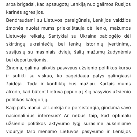
arba brigadai, kad apsaugotų Lenkiją nuo galimos Rusijos
karinės agresijos.
Bendraudami su Lietuvos pareigūnais, Lenkijos valdžios
žmonės nuolat mums priekaištauja dėl lenkų mažumos
Lietuvoje reikalų. Santykiai su Ukraina pablogėjo dėl
skirtingų ukrainiečių bei lenkų istorinių įvertinimų,
susijusių su masiniais dviejų šalių mažumų žudynėmis
bei deportacijomis.
Žinoma, galima laikytis pasyvaus užsienio politikos kurso
ir sutikti su viskuo, ko pageidauja patys galingiausi
žaidėjai. Tada ir konfliktų bus mažiau. Kartais mums
atrodo, kad būtent Lietuva papuola į šią pasyvios užsienio
politikos kategoriją.
Kaip pats manai, ar Lenkija ne persistengia, gindama savo
nacionalinius interesus? Ar nebus taip, kad optimalų
užsienio politikos aktyvumo lygį surasime auksiniame
viduryje tarp menamo Lietuvos pasyvumo ir Lenkijos