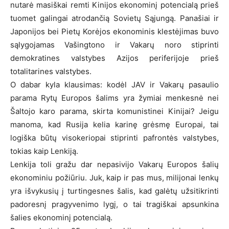
nutarė masiškai remti Kinijos ekonominį potencialą prieš
tuomet galingai atrodančią Sovietų Sąjungą. Panašiai ir
Japonijos bei Pietų Korėjos ekonominis klestėjimas buvo
sąlygojamas Vašingtono ir Vakarų noro stiprinti
demokratines valstybes Azijos periferijoje prieš
totalitarines valstybes.
O dabar kyla klausimas: kodėl JAV ir Vakarų pasaulio
parama Rytų Europos šalims yra žymiai menkesnė nei
Šaltojo karo parama, skirta komunistinei Kinijai? Jeigu
manoma, kad Rusija kelia karinę grėsmę Europai, tai
logiška būtų visokeriopai stiprinti pafrontės valstybes,
tokias kaip Lenkiją.
Lenkija toli gražu dar nepasivijo Vakarų Europos šalių
ekonominiu požiūriu. Juk, kaip ir pas mus, milijonai lenkų
yra išvykusių į turtingesnes šalis, kad galėtų užsitikrinti
padoresnį pragyvenimo lygį, o tai tragiškai apsunkina
šalies ekonominį potencialą.