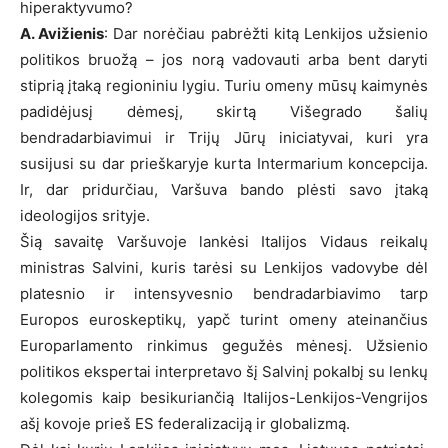
hiperaktyvumo?
A. Avižienis
: Dar norėčiau pabrėžti kitą Lenkijos užsienio
politikos bruožą – jos norą vadovauti arba bent daryti
stiprią įtaką regioniniu lygiu. Turiu omeny mūsų kaimynės
padidėjusį dėmesį, skirtą Višegrado šalių
bendradarbiavimui ir Trijų Jūrų iniciatyvai, kuri yra
susijusi su dar prieškaryje kurta Intermarium koncepcija.
Ir, dar pridurčiau, Varšuva bando plėsti savo įtaką
ideologijos srityje.
Šią savaitę Varšuvoje lankėsi Italijos Vidaus reikalų
ministras Salvini, kuris tarėsi su Lenkijos vadovybe dėl
platesnio ir intensyvesnio bendradarbiavimo tarp
Europos euroskeptikų, yapč turint omeny ateinančius
Europarlamento rinkimus gegužės mėnesį. Užsienio
politikos ekspertai interpretavo šį Salvinį pokalbį su lenkų
kolegomis kaip besikuriančią Italijos-Lenkijos-Vengrijos
ašį kovoje prieš ES federalizaciją ir globalizmą.