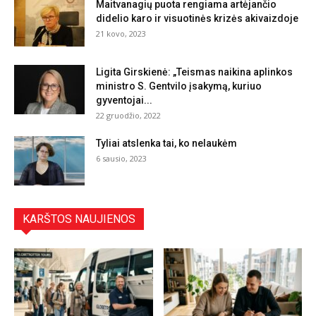
Maitvanagių puota rengiama artėjančio
didelio karo ir visuotinės krizės akivaizdoje
21 kovo, 2023
Ligita Girskienė: „Teismas naikina aplinkos
ministro S. Gentvilo įsakymą, kuriuo
gyventojai...
22 gruodžio, 2022
Tyliai atslenka tai, ko nelaukėm
6 sausio, 2023
KARŠTOS NAUJIENOS