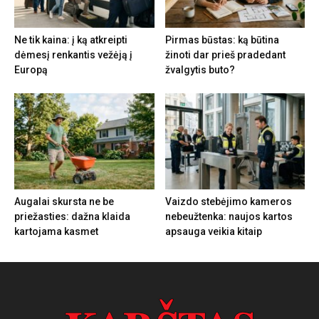
Ne tik kaina: į ką atkreipti
Pirmas būstas: ką būtina
dėmesį renkantis vežėją į
žinoti dar prieš pradedant
Europą
žvalgytis buto?
Augalai skursta ne be
Vaizdo stebėjimo kameros
priežasties: dažna klaida
nebeužtenka: naujos kartos
kartojama kasmet
apsauga veikia kitaip