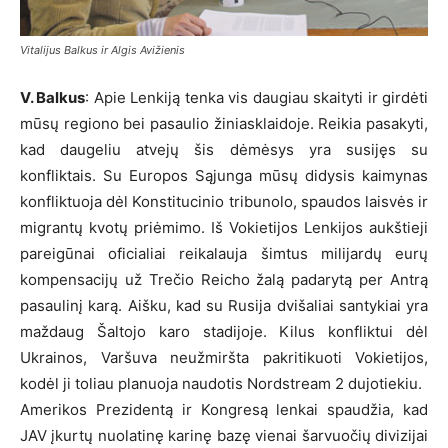
Vitalijus Balkus ir Algis Avižienis
V. Balkus
: Apie Lenkiją tenka vis daugiau skaityti ir girdėti
mūsų regiono bei pasaulio žiniasklaidoje. Reikia pasakyti,
kad daugeliu atvejų šis dėmėsys yra susijęs su
konfliktais. Su Europos Sąjunga mūsų didysis kaimynas
konfliktuoja dėl Konstitucinio tribunolo, spaudos laisvės ir
migrantų kvotų priėmimo. Iš Vokietijos Lenkijos aukštieji
pareigūnai oficialiai reikalauja šimtus milijardų eurų
kompensacijų už Trečio Reicho žalą padarytą per Antrą
pasaulinį karą. Aišku, kad su Rusija dvišaliai santykiai yra
maždaug Šaltojo karo stadijoje. Kilus konfliktui dėl
Ukrainos, Varšuva neužmiršta pakritikuoti Vokietijos,
kodėl ji toliau planuoja naudotis Nordstream 2 dujotiekiu.
Amerikos Prezidentą ir Kongresą lenkai spaudžia, kad
JAV įkurtų nuolatinę karinę bazę vienai šarvuočių divizijai