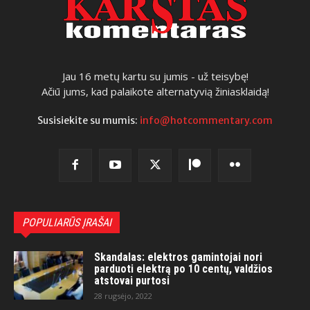
Jau 16 metų kartu su jumis - už teisybę!
Ačiū jums, kad palaikote alternatyvią žiniasklaidą!
Susisiekite su mumis:
info@hotcommentary.com
POPULIARŪS ĮRAŠAI
Skandalas: elektros gamintojai nori
parduoti elektrą po 10 centų, valdžios
atstovai purtosi
28 rugsėjo, 2022