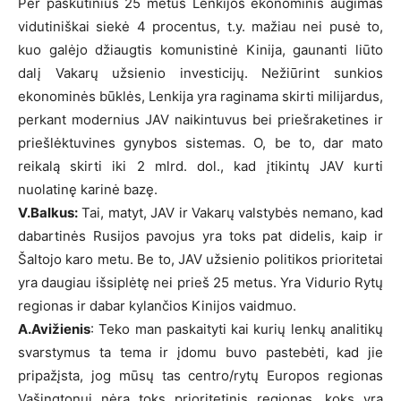
Per paskutinius 25 metus Lenkijos ekonominis augimas
vidutiniškai siekė 4 procentus, t.y. mažiau nei pusė to,
kuo galėjo džiaugtis komunistinė Kinija, gaunanti liūto
dalį Vakarų užsienio investicijų. Nežiūrint sunkios
ekonominės būklės, Lenkija yra raginama skirti milijardus,
perkant modernius JAV naikintuvus bei priešraketines ir
priešlėktuvines gynybos sistemas. O, be to, dar mato
reikalą skirti iki 2 mlrd. dol., kad įtikintų JAV kurti
nuolatinę karinė bazę.
V.Balkus:
Tai, matyt, JAV ir Vakarų valstybės nemano, kad
dabartinės Rusijos pavojus yra toks pat didelis, kaip ir
Šaltojo karo metu. Be to, JAV užsienio politikos prioritetai
yra daugiau išsiplėtę nei prieš 25 metus. Yra Vidurio Rytų
regionas ir dabar kylančios Kinijos vaidmuo.
A.Avižienis
: Teko man paskaityti kai kurių lenkų analitikų
svarstymus ta tema ir įdomu buvo pastebėti, kad jie
pripažįsta, jog mūsų tas centro/rytų Europos regionas
Vašingtonui nėra toks prioritetinis regionas, koks yra