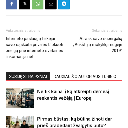
Ankstesnis straipsnis
Sekantis straipsnis
Interneto paslaugų teikėjai
Atrask savo supergalią
savo sąskaita privalės blokuoti
„Aukštųjų mokyklų mugėje
prieigą prie interneto svetainės
2019“
linkomanija.net
SUSIJĘ STRAIPSNIAI
DAUGIAU ŠIO AUTORIAUS TURINIO
Ne tik kaina: į ką atkreipti dėmesį
renkantis vežėją į Europą
Pirmas būstas: ką būtina žinoti dar
prieš pradedant žvalgytis buto?