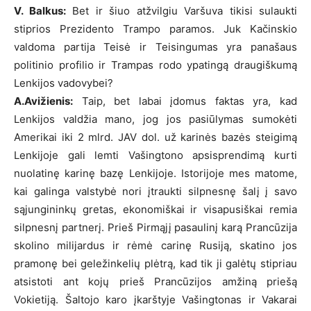
V. Balkus:
Bet ir šiuo atžvilgiu Varšuva tikisi sulaukti
stiprios Prezidento Trampo paramos. Juk Kačinskio
valdoma partija Teisė ir Teisingumas yra panašaus
politinio profilio ir Trampas rodo ypatingą draugiškumą
Lenkijos vadovybei?
A.Avižienis:
Taip, bet labai įdomus faktas yra, kad
Lenkijos valdžia mano, jog jos pasiūlymas sumokėti
Amerikai iki 2 mlrd. JAV dol. už karinės bazės steigimą
Lenkijoje gali lemti Vašingtono apsisprendimą kurti
nuolatinę karinę bazę Lenkijoje. Istorijoje mes matome,
kai galinga valstybė nori įtraukti silpnesnę šalį į savo
sąjungininkų gretas, ekonomiškai ir visapusiškai remia
silpnesnį partnerį. Prieš Pirmąjį pasaulinį karą Prancūzija
skolino milijardus ir rėmė carinę Rusiją, skatino jos
pramonę bei geležinkelių plėtrą, kad tik ji galėtų stipriau
atsistoti ant kojų prieš Prancūzijos amžiną priešą
Vokietiją. Šaltojo karo įkarštyje Vašingtonas ir Vakarai