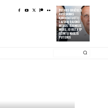
PETRAS GRAŽULIS
KVIEČIAMAS
KANDIDATUOTI Į
LAZDIJŲ RAJONO
MERUS: IŠRINKUS
MERU, JO VIETĄ EP
UŽIMTŲ NAGLIS
PUTEIKIS