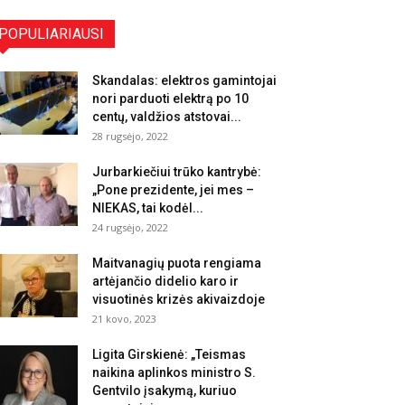
POPULIARIAUSI
Skandalas: elektros gamintojai
nori parduoti elektrą po 10
centų, valdžios atstovai...
28 rugsėjo, 2022
Jurbarkiečiui trūko kantrybė:
„Pone prezidente, jei mes –
NIEKAS, tai kodėl...
24 rugsėjo, 2022
Maitvanagių puota rengiama
artėjančio didelio karo ir
visuotinės krizės akivaizdoje
21 kovo, 2023
Ligita Girskienė: „Teismas
naikina aplinkos ministro S.
Gentvilo įsakymą, kuriuo