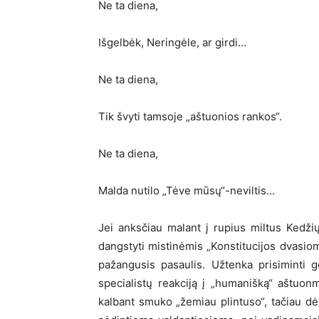
Ne ta diena,
Išgelbėk, Neringėle, ar girdi…
Ne ta diena,
Tik švyti tamsoje „aštuonios rankos“.
Ne ta diena,
Malda nutilo „Tėve mūsų“-neviltis…
Jei anksčiau malant į rupius miltus Kedž
dangstyti mistinėmis „Konstitucijos dvasio
pažangusis pasaulis. Užtenka prisiminti g
specialistų reakciją į „humanišką“ aštuonm
kalbant smuko „žemiau plintuso“, tačiau dė