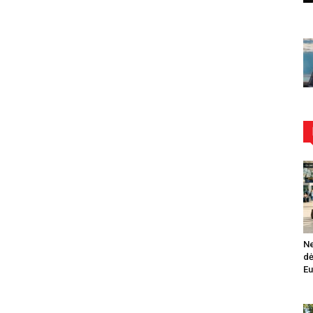
Ne
dė
Eu