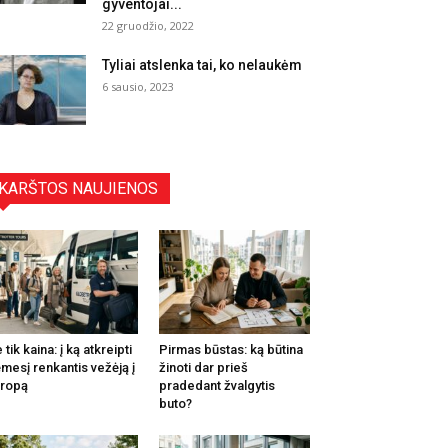
gyventojai...
22 gruodžio, 2022
Tyliai atslenka tai, ko nelaukėm
6 sausio, 2023
KARŠTOS NAUJIENOS
 tik kaina: į ką atkreipti
Pirmas būstas: ką būtina
mesį renkantis vežėją į
žinoti dar prieš
ropą
pradedant žvalgytis
buto?