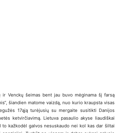
ių ir Venckų šeimas bent jau buvo mėginama šį farsą
mis“, šiandien matome vaizdą, nuo kurio kraupsta visas
egužės 17ąją turėjusių su mergaite susitikti Danijos
etės ketvirčiavimą. Lietuva pasaulio akyse liaudiškai
l to kažkodėl galvos nesuskaudo nei kol kas dar šiltai