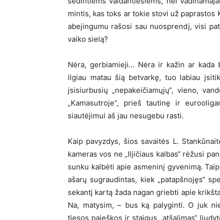
sėdintiems valdantiesiems, nei vadinamajai
mintis, kas toks ar tokie stovi už paprasto
abejingumu rašosi sau nuosprendį, visi pate
vaiko sielą?
Nėra, gerbiamieji… Nėra ir kažin ar kada b
ilgiau matau šią betvarkę, tuo labiau įsiti
įsisiurbusių „nepakeičiamųjų“, vieno, va
„Kamasutroje“, prieš tautinę ir eurooliga
siautėjimui aš jau nesugebu rasti.
Kaip pavyzdys, šios savaitės L. Stankūnait
kameras vos ne „Iljičiaus kalbas“ rėžusi pan
sunku kalbėti apie asmeninį gyvenimą. Taip i
ašarų sugraudintas, kiek „patapšnojęs“ spe
sekantį kartą žada nagan griebti apie krikšt
Na, matysim, – bus ką palyginti. O juk n
tiesos paieškos ir staigus „atšalimas“ liudy