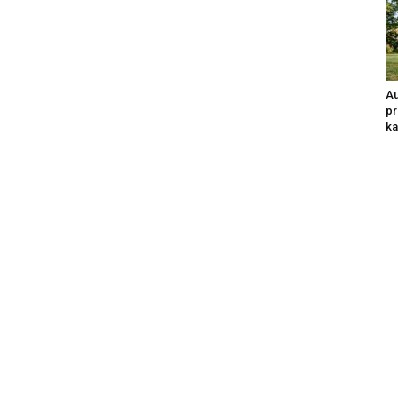
Au
pr
ka