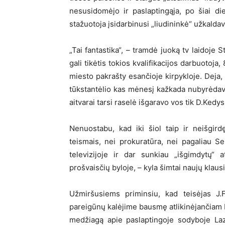
nesusidomėjo ir paslaptingąja, po šiai die
stažuotoja įsidarbinusi „liudininkė“ užkald
„Tai fantastika“, – tramdė juoką tv laidoje
gali tikėtis tokios kvalifikacijos darbuotoja,
miesto pakrašty esančioje kirpykloje. Deja,
tūkstantėlio kas mėnesį kažkada nubyrėdavu
aitvarai tarsi raselė išgaravo vos tik D.Ked
Nenuostabu, kad iki šiol taip ir neišgir
teismais, nei prokuratūra, nei pagaliau 
televizijoje ir dar sunkiau „išgimdytų“
prošvaisčių byloje, – kyla šimtai naujų klaus
Užmiršusiems priminsiu, kad teisėjas J.
pareigūnų kalėjime bausmę atlikinėjančiam K
medžiagą apie paslaptingoje sodyboje Laz