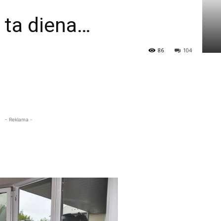
 ta diena…
86
104
- Reklama -