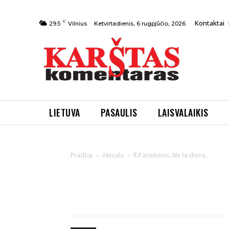
C
Kontaktai
Ketvirtadienis, 6 rugpjūčio, 2026
29.5
Vilnius
LIETUVA
PASAULIS
LAISVALAIKIS
Pradžia
Aktualu
R.Paciukonis. Ne ta diena…