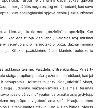
 opozicijai. Turbūt ne vienam ir dabar sukasi galvoje
s Kauno mergužėlės nugaros, jog net žinodami, kad savo
ptieji kuo abejingiausiai spjovė tiesiai į skriaudžiamo
uvo Lietuvoje kokia nors „pozicija“ ar opozicija. Kuo
kinu, kad egzistuoja viso labo į valdžios lovį mirtinai
ndeny vegetuojančio nariuotakojo poza, dažnai minima
rchiją. Kitokio paaiškinimo šiam klaninio buldozerio
ės apklausa teisme. Vaizdelis pritrenkiantis… Prieš tv
elė staiga prapliumpa ašarų ežerais, pareiškusi, kad jai
r nesupratau – teismas tai ar tv laida „Atleisk“? Matyt,
cialiąją liudininkę mažareikšmiais klausimais, teismas
atėvio „pasididžiavimo“ ypatumus prasitarusią gydytoją.
iekam neparūpo „dvigubos“ advokatės Kraujutaitienės
tojos L. Stankūnaitės atžvilgiu po A. Ūso žūties. Niekss