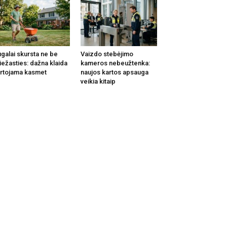
galai skursta ne be
Vaizdo stebėjimo
iežasties: dažna klaida
kameros nebeužtenka:
rtojama kasmet
naujos kartos apsauga
veikia kitaip