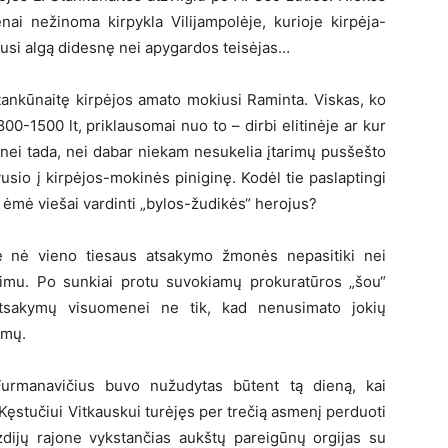
nai nežinoma kirpykla Vilijampolėje, kurioje kirpėja-
avusi algą didesnę nei apygardos teisėjas…
 Stankūnaitę kirpėjos amato mokiusi Raminta. Viskas, ko
 800-1500 lt, priklausomai nuo to – dirbi elitinėje ar kur
 nei tada, nei dabar niekam nesukelia įtarimų pusšešto
sio į kirpėjos-mokinės piniginę. Kodėl tie paslaptingi
ys ėmė viešai vardinti „bylos-žudikės“ herojus?
dę nė vieno tiesaus atsakymo žmonės nepasitiki nei
Seimu. Po sunkiai protu suvokiamų prokuratūros „šou“
 atsakymų visuomenei ne tik, kad nenusimato jokių
imų.
Furmanavičius buvo nužudytas būtent tą dieną, kai
ęstučiui Vitkauskui turėjęs per trečią asmenį perduoti
dijų rajone vykstančias aukštų pareigūnų orgijas su