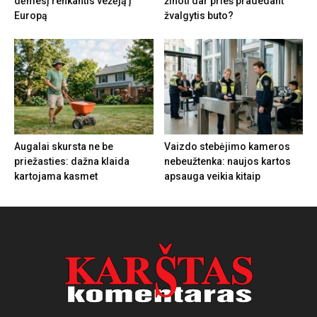
dėmesį renkantis vežėją į
žinoti dar prieš pradedant
Europą
žvalgytis buto?
Augalai skursta ne be
Vaizdo stebėjimo kameros
priežasties: dažna klaida
nebeužtenka: naujos kartos
kartojama kasmet
apsauga veikia kitaip