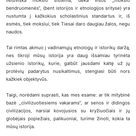
lietuviška mokslo sistema, dėka visos ,,mokslo
bendruomenės“, (bent istorijos ir etnologijos srityse) yra
nustumta į kažkokius scholastinius standartus ir, iš
esmės, tiek mokslui, tiek Tiesai daro daugiau žalos, negu
naudos.
Tai rimtas akmuo į vadinamųjų etnologų ir istorikų daržą,
nes tikroji mūsų istorija yra daug išsamiau tyrinėta
užsienio istorikų, kurie, galbūt jausdami kaltę už jų
protėvių padarytus nusikaltimus, stengiasi būti nors
kažkiek objektyvūs.
Taigi, norėdami suprasti, kas mes esame: ar tik mitybinė
bazė ,,civilizuotiesiems vakarams“, ar senos ir didingos
civilizacijos, narsiai kovojusios su kryžiuočiais ir jų
globėjais popiežiais, palikuoniai, turime žinoti, kokia ta
mūsų istorija.