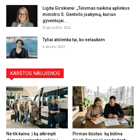
Ligita Girskienė: „Teismas naikina aplinkos
ministro S. Gentvilo įsakymą, kuriuo
gyventojai...
22 gruodžio, 2022
Tyliai atslenka tai, ko nelaukėm
6 sausio, 2023
KARŠTOS NAUJIENOS
Ne tik kaina: į ką atkreipti
Pirmas būstas: ką būtina