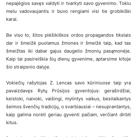
nepajėgios savęs valdyti ir tvarkyti savo gyvenimo. Tokiu
melu vadovaujantis ir buvo rengiami visi tie grobikiški
karai.
Be viso to, šitos plėšikiškos ordos propagandos tikslais
dar ir šmeižė puolamus žmones ir šmeižė taip, kad tas
šmeižtas iki dabar gajus daugelio žmonių pasąmonėje.
Kaip tai pasireiškia šių dienų gyvenime, aptarsime kitoje
šio straipsnio dalyje.
Vokiečių rašytojas Z. Lencas savo kūriniuose taip yra
pavaizdavęs Rytų Prūsijos gyventojus: geraširdžiai,
keistoki, naivoki, vaišingi, mylintys vaikus, besilaikantys
šeimos švenčių tradicijų, o svarbiausiai – nesuprantantys,
kaip galima norėti geriau gyventi pačiam, verčiant dirbti
kitus.