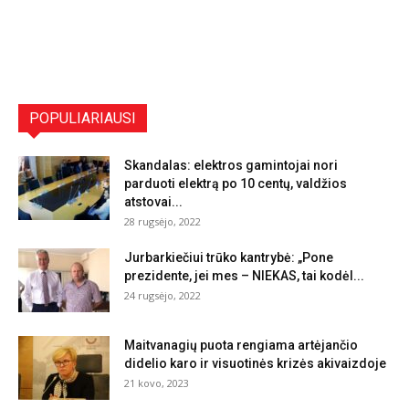
POPULIARIAUSI
Skandalas: elektros gamintojai nori
parduoti elektrą po 10 centų, valdžios
atstovai...
28 rugsėjo, 2022
Jurbarkiečiui trūko kantrybė: „Pone
prezidente, jei mes – NIEKAS, tai kodėl...
24 rugsėjo, 2022
Maitvanagių puota rengiama artėjančio
didelio karo ir visuotinės krizės akivaizdoje
21 kovo, 2023