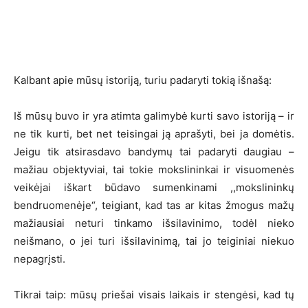
Kalbant apie mūsų istoriją, turiu padaryti tokią išnašą:
Iš mūsų buvo ir yra atimta galimybė kurti savo istoriją – ir
ne tik kurti, bet net teisingai ją aprašyti, bei ja domėtis.
Jeigu tik atsirasdavo bandymų tai padaryti daugiau –
mažiau objektyviai, tai tokie mokslininkai ir visuomenės
veikėjai iškart būdavo sumenkinami ,,mokslininkų
bendruomenėje“, teigiant, kad tas ar kitas žmogus mažų
mažiausiai neturi tinkamo išsilavinimo, todėl nieko
neišmano, o jei turi išsilavinimą, tai jo teiginiai niekuo
nepagrįsti.
Tikrai taip: mūsų priešai visais laikais ir stengėsi, kad tų