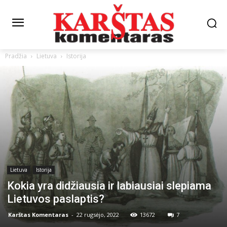
Pradžia
Lietuva
Istorija
Lietuva
Istorija
Kokia yra didžiausia ir labiausiai slepiama
Lietuvos paslaptis?
Karštas Komentaras
-
22 rugsėjo, 2022
13672
7