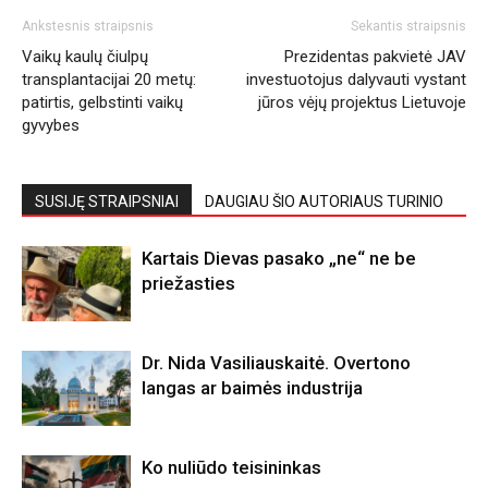
Ankstesnis straipsnis
Sekantis straipsnis
Vaikų kaulų čiulpų
Prezidentas pakvietė JAV
transplantacijai 20 metų:
investuotojus dalyvauti vystant
patirtis, gelbstinti vaikų
jūros vėjų projektus Lietuvoje
gyvybes
SUSIJĘ STRAIPSNIAI
DAUGIAU ŠIO AUTORIAUS TURINIO
Kartais Dievas pasako „ne“ ne be
priežasties
Dr. Nida Vasiliauskaitė. Overtono
langas ar baimės industrija
Ko nuliūdo teisininkas