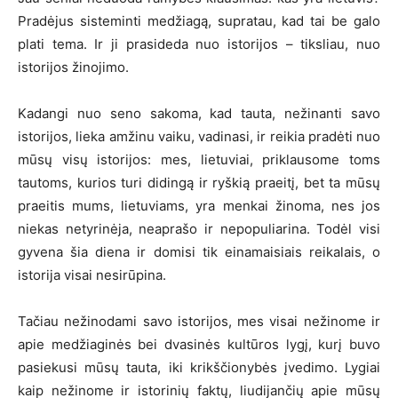
Pradėjus sisteminti medžiagą, supratau, kad tai be galo
plati tema. Ir ji prasideda nuo istorijos – tiksliau, nuo
istorijos žinojimo.
Kadangi nuo seno sakoma, kad tauta, nežinanti savo
istorijos, lieka amžinu vaiku, vadinasi, ir reikia pradėti nuo
mūsų visų istorijos: mes, lietuviai, priklausome toms
tautoms, kurios turi didingą ir ryškią praeitį, bet ta mūsų
praeitis mums, lietuviams, yra menkai žinoma, nes jos
niekas netyrinėja, neaprašo ir nepopuliarina. Todėl visi
gyvena šia diena ir domisi tik einamaisiais reikalais, o
istorija visai nesirūpina.
Tačiau nežinodami savo istorijos, mes visai nežinome ir
apie medžiaginės bei dvasinės kultūros lygį, kurį buvo
pasiekusi mūsų tauta, iki krikščionybės įvedimo. Lygiai
kaip nežinome ir istorinių faktų, liudijančių apie mūsų