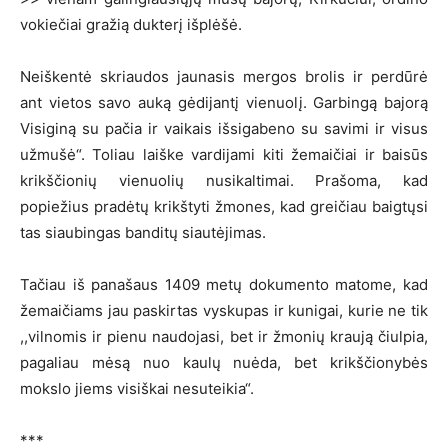
vokiečiai gražią dukterį išplėšė.
Neiškentė skriaudos jaunasis mergos brolis ir perdūrė
ant vietos savo auką gėdijantį vienuolį. Garbingą bajorą
Visiginą su pačia ir vaikais išsigabeno su savimi ir visus
užmušė“. Toliau laiške vardijami kiti žemaičiai ir baisūs
krikščionių vienuolių nusikaltimai. Prašoma, kad
popiežius pradėtų krikštyti žmones, kad greičiau baigtųsi
tas siaubingas banditų siautėjimas.
Tačiau iš panašaus 1409 metų dokumento matome, kad
žemaičiams jau paskirtas vyskupas ir kunigai, kurie ne tik
,,vilnomis ir pienu naudojasi, bet ir žmonių kraują čiulpia,
pagaliau mėsą nuo kaulų nuėda, bet krikščionybės
mokslo jiems visiškai nesuteikia“.
***