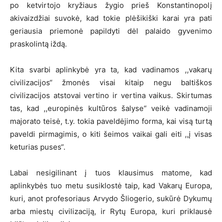
po ketvirtojo kryžiaus žygio prieš Konstantinopolį
akivaizdžiai suvokė, kad tokie plėšikiški karai yra pati
geriausia priemonė papildyti dėl palaido gyvenimo
praskolintą iždą.
Kita svarbi aplinkybė yra ta, kad vadinamos ,,vakarų
civilizacijos“ žmonės visai kitaip negu baltiškos
civilizacijos atstovai vertino ir vertina vaikus. Skirtumas
tas, kad ,,europinės kultūros šalyse“ veikė vadinamoji
majorato teisė, t.y. tokia paveldėjimo forma, kai visą turtą
paveldi pirmagimis, o kiti šeimos vaikai gali eiti ,,į visas
keturias puses“.
Labai nesigilinant į tuos klausimus matome, kad
aplinkybės tuo metu susiklostė taip, kad Vakarų Europa,
kuri, anot profesoriaus Arvydo Šliogerio, sukūrė Dykumų
arba miestų civilizaciją, ir Rytų Europa, kuri priklausė