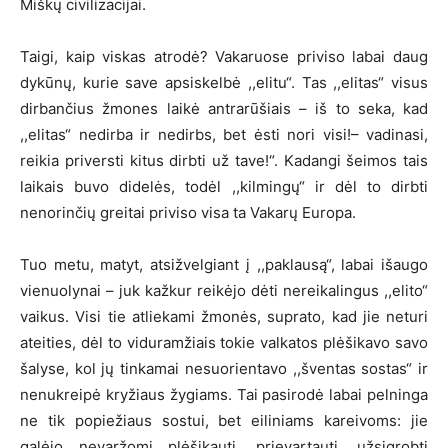
Miškų civilizacijai.
Taigi, kaip viskas atrodė? Vakaruose priviso labai daug
dykūnų, kurie save apsiskelbė ,,elitu“. Tas ,,elitas“ visus
dirbančius žmones laikė antrarūšiais – iš to seka, kad
,,elitas“ nedirba ir nedirbs, bet ėsti nori visi!– vadinasi,
reikia priversti kitus dirbti už tave!“. Kadangi šeimos tais
laikais buvo didelės, todėl ,,kilmingų“ ir dėl to dirbti
nenorinčių greitai priviso visa ta Vakarų Europa.
Tuo metu, matyt, atsižvelgiant į ,,paklausą“, labai išaugo
vienuolynai – juk kažkur reikėjo dėti nereikalingus ,,elito“
vaikus. Visi tie atliekami žmonės, suprato, kad jie neturi
ateities, dėl to viduramžiais tokie valkatos plėšikavo savo
šalyse, kol jų tinkamai nesuorientavo ,,šventas sostas“ ir
nenukreipė kryžiaus žygiams. Tai pasirodė labai pelninga
ne tik popiežiaus sostui, bet eiliniams kareivoms: jie
galėjo nevaržomi plėšikauti, prievartauti, užsigrobti