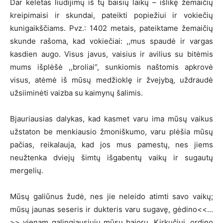
Dar keletas liudijimų iš tų baisių laikų – išlikę žemaičių
kreipimaisi ir skundai, pateikti popiežiui ir vokiečių
kunigaikščiams. Pvz.: 1402 metais, pateiktame žemaičių
skunde rašoma, kad vokiečiai: ,,mus spaudė ir vargas
kasdien augo. Visus javus, vaisius ir avilius su bitėmis
mums išplėšė ,,broliai“, sunkiomis naštomis apkrovė
visus, atėmė iš mūsų medžioklę ir žvejybą, uždraudė
užsiiminėti vaizba su kaimynų šalimis.
Bjauriausias dalykas, kad kasmet varu ima mūsų vaikus
užstaton be menkiausio žmoniškumo, varu plėšia mūsų
pačias, reikalauja, kad jos mus pamestų, nes jiems
neužtenka dviejų šimtų išgabentų vaikų ir sugautų
mergelių.
Mūsų galiūnus žudė, nes jie neleido atimti savo vaikų;
mūsų jaunas seseris ir dukteris varu sugavę, gėdino<<…
>> vienam galingiausiųjų mūsų bajorų, Kirkučiui, ordino