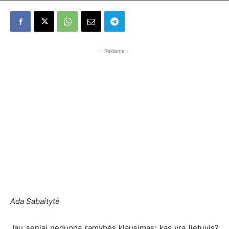
- Reklama -
Ada Sabaitytė
Jau seniai neduoda ramybės klausimas: kas yra lietuvis?