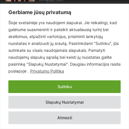
Maitvanagių puota rengiama artėjančio
Gerbiame jūsų privatumą
didelio karo ir visuotinės krizės
akivaizdoje
Šioje svetainėje yra naudojami slapukai. Jie reikalingi, kad
21 kovo, 2023
galėtume suasmeninti ir pateikti aktualiausią turinį bei
skelbimus, atpažinti vartotojus, prisiminti lankytojų
nuostatas ir analizuoti jų srautą. Pasirinkdami "Sutinku", jūs
POPULIARIOS KATEGORIJOS
sutinkate su visais naudojamais slapukais. Pamatyti
naudojamų slapukų sąrašą bei keisti jų nuostatas galite
Politika
3281
pasirinkę "Slapukų Nustatymai". Daugiau informacijos rasite
Nuomonės
2174
puslapyje .
Privatumo Politika
Teisėsauga
1497
Sutinku
Aktualu
1373
Lietuva
619
Slapukų Nustatymai
Pasaulis
560
Статьи на русском
282
Atmesti
Articles in english
160