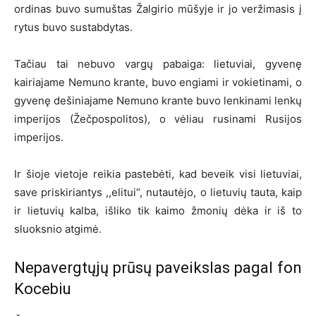
ordinas buvo sumuštas Žalgirio mūšyje ir jo veržimasis į
rytus buvo sustabdytas.
Tačiau tai nebuvo vargų pabaiga: lietuviai, gyvenę
kairiajame Nemuno krante, buvo engiami ir vokietinami, o
gyvenę dešiniajame Nemuno krante buvo lenkinami lenkų
imperijos (Žečpospolitos), o vėliau rusinami Rusijos
imperijos.
Ir šioje vietoje reikia pastebėti, kad beveik visi lietuviai,
save priskiriantys ,,elitui“, nutautėjo, o lietuvių tauta, kaip
ir lietuvių kalba, išliko tik kaimo žmonių dėka ir iš to
sluoksnio atgimė.
Nepavergtųjų prūsų paveikslas pagal fon
Kocebiu