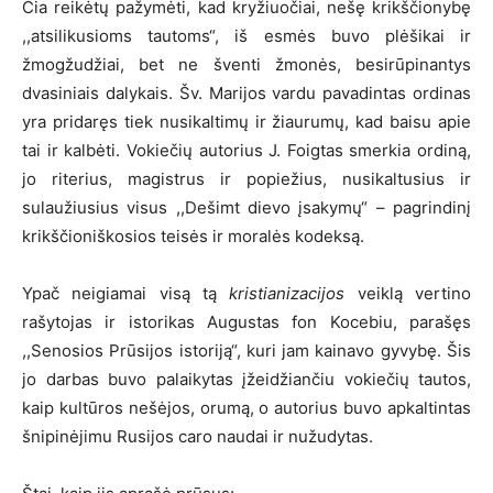
Čia reikėtų pažymėti, kad kryžiuočiai, nešę krikščionybę
,,atsilikusioms tautoms“, iš esmės buvo plėšikai ir
žmogžudžiai, bet ne šventi žmonės, besirūpinantys
dvasiniais dalykais. Šv. Marijos vardu pavadintas ordinas
yra pridaręs tiek nusikaltimų ir žiaurumų, kad baisu apie
tai ir kalbėti. Vokiečių autorius J. Foigtas smerkia ordiną,
jo riterius, magistrus ir popiežius, nusikaltusius ir
sulaužiusius visus ,,Dešimt dievo įsakymų“ – pagrindinį
krikščioniškosios teisės ir moralės kodeksą.
Ypač neigiamai visą tą
kristianizacijos
veiklą vertino
rašytojas ir istorikas Augustas fon Kocebiu, parašęs
,,Senosios Prūsijos istoriją“, kuri jam kainavo gyvybę. Šis
jo darbas buvo palaikytas įžeidžiančiu vokiečių tautos,
kaip kultūros nešėjos, orumą, o autorius buvo apkaltintas
šnipinėjimu Rusijos caro naudai ir nužudytas.