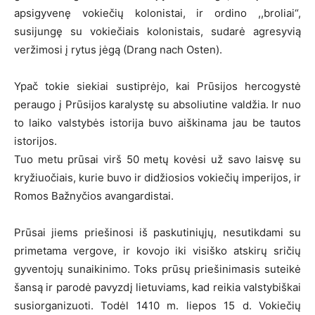
apsigyvenę vokiečių kolonistai, ir ordino ,,broliai“,
susijungę su vokiečiais kolonistais, sudarė agresyvią
veržimosi į rytus jėgą (Drang nach Osten).
Ypač tokie siekiai sustiprėjo, kai Prūsijos hercogystė
peraugo į Prūsijos karalystę su absoliutine valdžia. Ir nuo
to laiko valstybės istorija buvo aiškinama jau be tautos
istorijos.
Tuo metu prūsai virš 50 metų kovėsi už savo laisvę su
kryžiuočiais, kurie buvo ir didžiosios vokiečių imperijos, ir
Romos Bažnyčios avangardistai.
Prūsai jiems priešinosi iš paskutiniųjų, nesutikdami su
primetama vergove, ir kovojo iki visiško atskirų sričių
gyventojų sunaikinimo. Toks prūsų priešinimasis suteikė
šansą ir parodė pavyzdį lietuviams, kad reikia valstybiškai
susiorganizuoti. Todėl 1410 m. liepos 15 d. Vokiečių