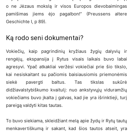
o ne Jėzaus mokslą ir visos Europos dievobaimingas
pamišimas jiems ėjo pagalbon!“ (Preussens altere
Geschichte I, p 89).
Ką rodo seni dokumentai?
Vokiečių, kaip pagrindinių kryžiaus žygių dalyvių ir
rengėjų, ekspansija į Rytus visais laikais buvo labai
agresyvi. Ypač atkakliai veržėsi vokiečiai prie šio tikslo,
kai nesiskaitant su pačiomis baisiausiomis priemonėmis
siekė pavergti baltus. Tas tikslas sukūrė
didžiavalstybiškumo kvaitulį: nuo ankstyvųjų viduramžių
vokiečiams buvo įkalta į galvas, kad jie yra išrinktieji, turį
pareigą valdyti kitas tautas.
To buvo siekiama, skleidžiant melą apie žydų ir Rytų tautų
menkavertiškumą ir sakant, kad šios tautos atseit, yra