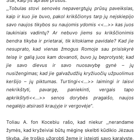
Štai, kaip jis aprašė prūsus:
,,
Tobulas stovi senovės nepavergtųjų prūsų paveikslas,
kaip ir kuo jie buvo, pakol krikščionys tarp jų neįskiepijo
savo naujos tikybos su naujomis ydomis <<…>> kas juos
laukiniais vadintų? Ar nebuvo jiems su krikščionimis
bendra tikyba ir prietarai, tik kitokiame pavidale? Kad jie
nesuprato, kad vienas žmogus Romoje sau prisiskyrė
teisę ir galią juos kam dovanoti, buvo jų beprotystė; kad
jie savo dievus ir savo nuosavybę gynė – jų
nusižengimas; kad jie galvažudžių kryžiuočių užpuolimus
keršijo – jų piktumas. Turtingi<<…>> laimingi ir laisvi
nekrikštyti, pavargę, paniekinti, vergais tapo
apkrikštyti<<…>> senos dorybės pragaišo, naujos
negalėjo atsirasti kraujyje ir vergovėje
“.
Toliau A. fon Kocebiu rašo, kad niekur ,,nerandame
žymės, kad kryžeiviai būtų mėginę skelbti kūdikio Jėzaus
tikybą. Jie troško užgrobti žemę ir įsteigti savo karalystę,