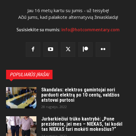
Jau 16 metų kartu su jumis - už teisybę!
Ačiū jums, kad palaikote alternatyvią žiniasklaidą!
Susisiekite su mumis:
info@hotcommentary.com
POPULIARŪS ĮRAŠAI
Skandalas: elektros gamintojai nori
parduoti elektrą po 10 centų, valdžios
atstovai purtosi
28 rugsėjo, 2022
Jurbarkiečiui trūko kantrybė: „Pone
prezidente, jei mes – NIEKAS, tai kodėl
tas NIEKAS turi mokėti mokesčius?“
24 rugsėjo, 2022