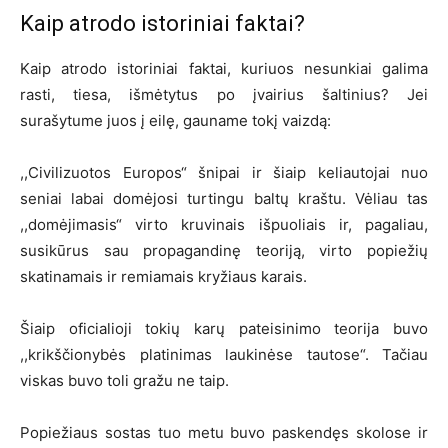
Kaip atrodo istoriniai faktai?
Kaip atrodo istoriniai faktai, kuriuos nesunkiai galima
rasti, tiesa, išmėtytus po įvairius šaltinius? Jei
surašytume juos į eilę, gauname tokį vaizdą:
,,Civilizuotos Europos“ šnipai ir šiaip keliautojai nuo
seniai labai domėjosi turtingu baltų kraštu. Vėliau tas
,,domėjimasis“ virto kruvinais išpuoliais ir, pagaliau,
susikūrus sau propagandinę teoriją, virto popiežių
skatinamais ir remiamais kryžiaus karais.
Šiaip oficialioji tokių karų pateisinimo teorija buvo
,,krikščionybės platinimas laukinėse tautose“. Tačiau
viskas buvo toli gražu ne taip.
Popiežiaus sostas tuo metu buvo paskendęs skolose ir