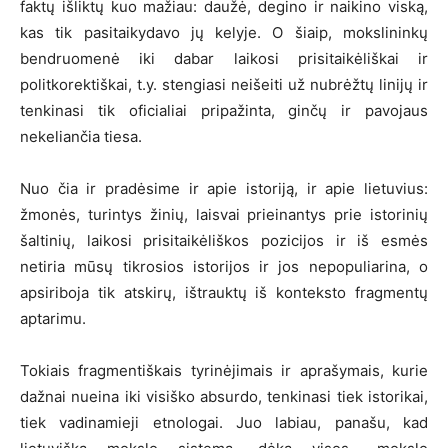
faktų išliktų kuo mažiau: daužė, degino ir naikino viską,
kas tik pasitaikydavo jų kelyje. O šiaip, mokslininkų
bendruomenė iki dabar laikosi prisitaikėliškai ir
politkorektiškai, t.y. stengiasi neišeiti už nubrėžtų linijų ir
tenkinasi tik oficialiai pripažinta, ginčų ir pavojaus
nekeliančia tiesa.
Nuo čia ir pradėsime ir apie istoriją, ir apie lietuvius:
žmonės, turintys žinių, laisvai prieinantys prie istorinių
šaltinių, laikosi prisitaikėliškos pozicijos ir iš esmės
netiria mūsų tikrosios istorijos ir jos nepopuliarina, o
apsiriboja tik atskirų, ištrauktų iš konteksto fragmentų
aptarimu.
Tokiais fragmentiškais tyrinėjimais ir aprašymais, kurie
dažnai nueina iki visiško absurdo, tenkinasi tiek istorikai,
tiek vadinamieji etnologai. Juo labiau, panašu, kad