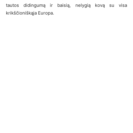
tautos didingumą ir baisią, nelygią kovą su visa
krikščioniškąja Europa.