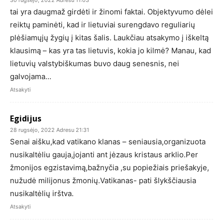
30 rugsėjo, 2022 Adresu 11:03
tai yra daugmaž girdėti ir žinomi faktai. Objektyvumo dėlei
reiktų paminėti, kad ir lietuviai surengdavo reguliarių
plėšiamųjų žygių į kitas šalis. Laukčiau atsakymo į iškeltą
klausimą – kas yra tas lietuvis, kokia jo kilmė? Manau, kad
lietuvių valstybiškumas buvo daug senesnis, nei
galvojama…
Atsakyti
Egidijus
28 rugsėjo, 2022 Adresu 21:31
Senai aišku,kad vatikano klanas – seniausia,organizuota
nusikaltėliu gauja,jojanti ant jėzaus kristaus arklio.Per
žmonijos egzistavimą,bažnyčia ,su popiežiais priešakyje,
nužudė milijonus žmonių.Vatikanas- pati šlykščiausia
nusikaltėlių irštva.
Atsakyti