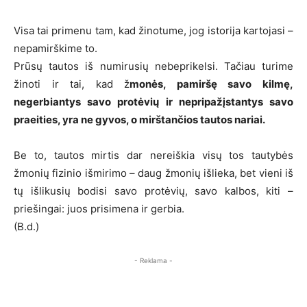
Visa tai primenu tam, kad žinotume, jog istorija kartojasi –
nepamirškime to.
Prūsų tautos iš numirusių nebeprikelsi. Tačiau turime
žinoti ir tai, kad ž
monės, pamiršę savo kilmę,
negerbiantys savo protėvių ir nepripažįstantys savo
praeities, yra ne gyvos, o mirštančios tautos nariai.
Be to, tautos mirtis dar nereiškia visų tos tautybės
žmonių fizinio išmirimo – daug žmonių išlieka, bet vieni iš
tų išlikusių bodisi savo protėvių, savo kalbos, kiti –
priešingai: juos prisimena ir gerbia.
(B.d.)
- Reklama -