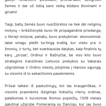
žemes ir dar už tokią savo veiką būdavo šlovinami ir
giriami!
Taigi, baltų žemės buvo nusižiūrėtos ne tiek dėl religinių
motyvų – krikščionybė buvo tik propagandinė priedanga,
o tikrieji motyvai, panašu, buvo prekybiniai– ekonominiai:
labai smagu plėšti turtingą kraštą, kur visko yra: ir
žmonių, ir turtų, bet svarbiausias dalykas, kaip finalinis tų
karų ,,prizas“, Ordinui ir Bažnyčiai, be viso kito buvo
strateginis tranzitinės Lietuvos prekybos su Vakarais
užgrobimas ir Ordino miestų įstojimas į Hanzos sąjungą,
su visomis iš to sekančiomis pasekmėmis.
Prūsai laikėsi iš paskutiniųjų, kol tas kraugeriškas, ir
visomis prasmėmis išsigimęs Vokiečių riterių ordinas,
palaikomas ir kurstomas Romos popiežių, 1309 metais
galutinai užgrobė Pomeraniją su Dancigu, kur jau buvo