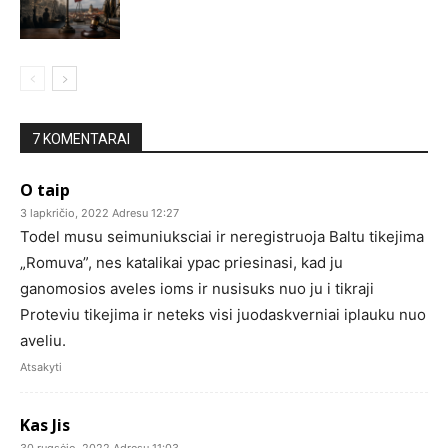
7 KOMENTARAI
O taip
3 lapkričio, 2022 Adresu 12:27
Todel musu seimuniuksciai ir neregistruoja Baltu tikejima
„Romuva”, nes katalikai ypac priesinasi, kad ju
ganomosios aveles ioms ir nusisuks nuo ju i tikraji
Proteviu tikejima ir neteks visi juodaskverniai iplauku nuo
aveliu.
Atsakyti
Kas Jis