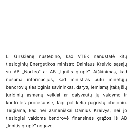
L. Girskienę nustebino, kad VTEK nenustatė kitų
tiesioginių Energetikos ministro Dainiaus Kreivio sąsajų
su AB „Norteo” ar AB „Ignitis grupė”. Aiškinimas, kad
nesama informacijos, kad ministras būtų minėtųjų
bendrovių tiesioginis savininkas, darytų lemiamą įtaką šių
juridinių asmenų veiklai ar dalyvautų jų valdymo ir
kontrolės procesuose, taip pat kelia pagrįstų abejonių.
Teigiama, kad nei asmeniškai Dainius Kreivys, nei jo
tiesiogiai valdoma bendrovė finansinės grąžos iš AB
„Ignitis grupė” negavo.