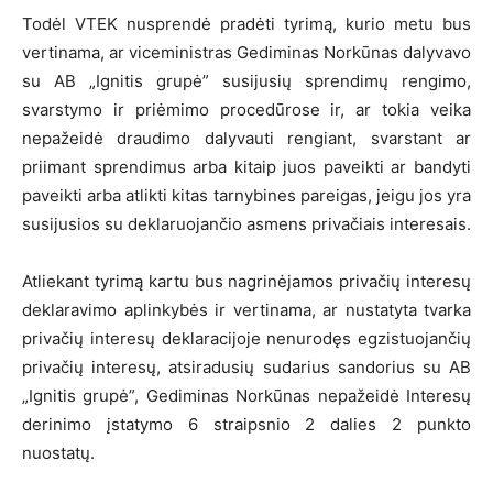
Todėl VTEK nusprendė pradėti tyrimą, kurio metu bus
vertinama, ar viceministras Gediminas Norkūnas dalyvavo
su AB „Ignitis grupė” susijusių sprendimų rengimo,
svarstymo ir priėmimo procedūrose ir, ar tokia veika
nepažeidė draudimo dalyvauti rengiant, svarstant ar
priimant sprendimus arba kitaip juos paveikti ar bandyti
paveikti arba atlikti kitas tarnybines pareigas, jeigu jos yra
susijusios su deklaruojančio asmens privačiais interesais.
Atliekant tyrimą kartu bus nagrinėjamos privačių interesų
deklaravimo aplinkybės ir vertinama, ar nustatyta tvarka
privačių interesų deklaracijoje nenurodęs egzistuojančių
privačių interesų, atsiradusių sudarius sandorius su AB
„Ignitis grupė”, Gediminas Norkūnas nepažeidė Interesų
derinimo įstatymo 6 straipsnio 2 dalies 2 punkto
nuostatų.