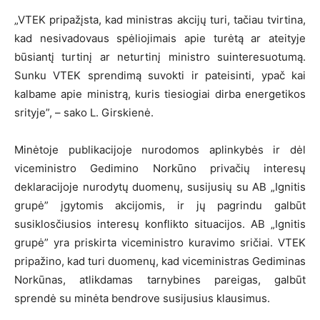
„VTEK pripažįsta, kad ministras akcijų turi, tačiau tvirtina,
kad nesivadovaus spėliojimais apie turėtą ar ateityje
būsiantį turtinį ar neturtinį ministro suinteresuotumą.
Sunku VTEK sprendimą suvokti ir pateisinti, ypač kai
kalbame apie ministrą, kuris tiesiogiai dirba energetikos
srityje”, – sako L. Girskienė.
Minėtoje publikacijoje nurodomos aplinkybės ir dėl
viceministro Gedimino Norkūno privačių interesų
deklaracijoje nurodytų duomenų, susijusių su AB „Ignitis
grupė” įgytomis akcijomis, ir jų pagrindu galbūt
susiklosčiusios interesų konflikto situacijos. AB „Ignitis
grupė” yra priskirta viceministro kuravimo sričiai. VTEK
pripažino, kad turi duomenų, kad viceministras Gediminas
Norkūnas, atlikdamas tarnybines pareigas, galbūt
sprendė su minėta bendrove susijusius klausimus.