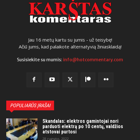
Jau 16 metų kartu su jumis - už teisybę!
Ačiū jums, kad palaikote alternatyvią žiniasklaidą!
Susisiekite su mumis:
info@hotcommentary.com
POPULIARŪS ĮRAŠAI
Skandalas: elektros gamintojai nori
parduoti elektrą po 10 centų, valdžios
atstovai purtosi
28 rugsėjo, 2022