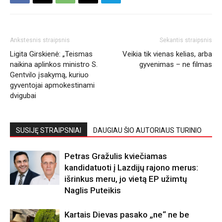
Ankstesnis straipsnis
Sekantis straipsnis
Ligita Girskienė: „Teismas
Veikia tik vienas kelias, arba
naikina aplinkos ministro S.
gyvenimas – ne filmas
Gentvilo įsakymą, kuriuo
gyventojai apmokestinami
dvigubai
SUSIJĘ STRAIPSNIAI
DAUGIAU ŠIO AUTORIAUS TURINIO
Petras Gražulis kviečiamas
kandidatuoti į Lazdijų rajono merus:
išrinkus meru, jo vietą EP užimtų
Naglis Puteikis
Kartais Dievas pasako „ne“ ne be