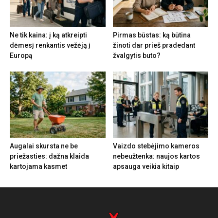
Ne tik kaina: į ką atkreipti
Pirmas būstas: ką būtina
dėmesį renkantis vežėją į
žinoti dar prieš pradedant
Europą
žvalgytis buto?
Augalai skursta ne be
Vaizdo stebėjimo kameros
priežasties: dažna klaida
nebeužtenka: naujos kartos
kartojama kasmet
apsauga veikia kitaip