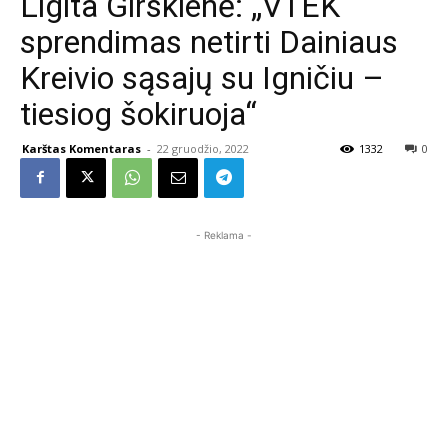
Ligita Girskienė: „VTEK
sprendimas netirti Dainiaus
Kreivio sąsajų su Igničiu –
tiesiog šokiruoja“
Karštas Komentaras
-
22 gruodžio, 2022
1332
0
- Reklama -