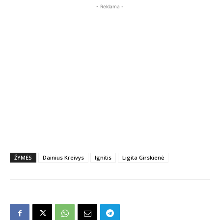
- Reklama -
ŽYMĖS
Dainius Kreivys
Ignitis
Ligita Girskienė