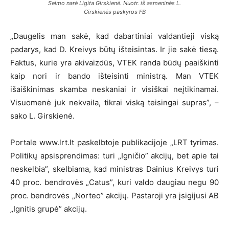
Seimo narė Ligita Girskienė. Nuotr. iš asmeninės L.
Girskienės paskyros FB
„Daugelis man sakė, kad dabartiniai valdantieji viską
padarys, kad D. Kreivys būtų išteisintas. Ir jie sakė tiesą.
Faktus, kurie yra akivaizdūs, VTEK randa būdų paaiškinti
kaip nori ir bando išteisinti ministrą. Man VTEK
išaiškinimas skamba neskaniai ir visiškai neįtikinamai.
Visuomenė juk nekvaila, tikrai viską teisingai supras”, –
sako L. Girskienė.
Portale www.lrt.lt paskelbtoje publikacijoje „LRT tyrimas.
Politikų apsisprendimas: turi „Igničio” akcijų, bet apie tai
neskelbia”, skelbiama, kad ministras Dainius Kreivys turi
40 proc. bendrovės „Catus”, kuri valdo daugiau negu 90
proc. bendrovės „Norteo” akcijų. Pastaroji yra įsigijusi AB
„Ignitis grupė” akcijų.