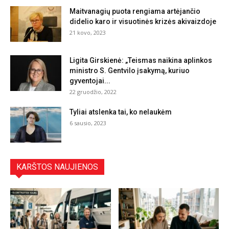
Maitvanagių puota rengiama artėjančio
didelio karo ir visuotinės krizės akivaizdoje
21 kovo, 2023
Ligita Girskienė: „Teismas naikina aplinkos
ministro S. Gentvilo įsakymą, kuriuo
gyventojai...
22 gruodžio, 2022
Tyliai atslenka tai, ko nelaukėm
6 sausio, 2023
KARŠTOS NAUJIENOS