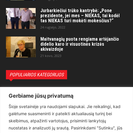
Jurbarkiečiui trūko kantrybė: „Pone
prezidente, jei mes – NIEKAS, tai kodėl
tas NIEKAS turi mokėti mokesčius?“
24 rugsėjo, 2022
Maitvanagių puota rengiama artėjančio
didelio karo ir visuotinės krizės
akivaizdoje
21 kovo, 2023
POPULIARIOS KATEGORIJOS
Politika
3281
Gerbiame jūsų privatumą
Nuomonės
2174
Šioje svetainėje yra naudojami slapukai. Jie reikalingi, kad
Teisėsauga
1497
galėtume suasmeninti ir pateikti aktualiausią turinį bei
Aktualu
1373
skelbimus, atpažinti vartotojus, prisiminti lankytojų
Lietuva
619
nuostatas ir analizuoti jų srautą. Pasirinkdami "Sutinku", jūs