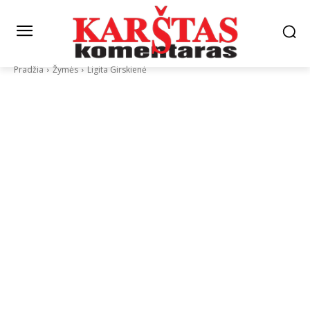
Pradžia
Žymės
Ligita Girskienė