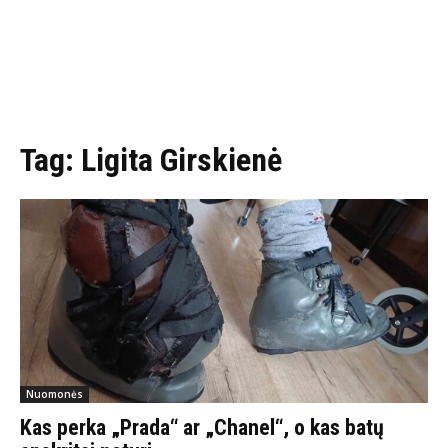
Tag:
Ligita Girskienė
Nuomonės
Kas perka „Prada“ ar „Chanel“, o kas batų