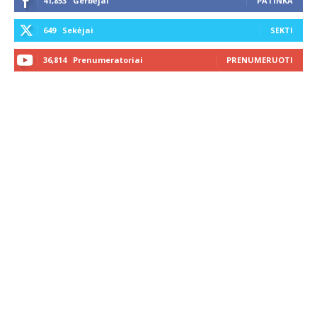
41,853
Gerbėjai
PATINKA
649
Sekėjai
SEKTI
36,814
Prenumeratoriai
PRENUMERUOTI