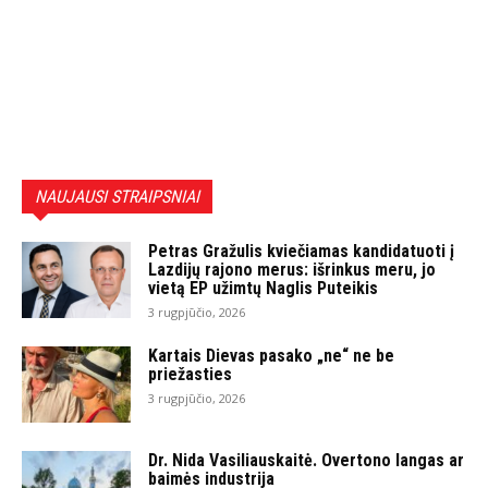
NAUJAUSI STRAIPSNIAI
Petras Gražulis kviečiamas kandidatuoti į
Lazdijų rajono merus: išrinkus meru, jo
vietą EP užimtų Naglis Puteikis
3 rugpjūčio, 2026
Kartais Dievas pasako „ne“ ne be
priežasties
3 rugpjūčio, 2026
Dr. Nida Vasiliauskaitė. Overtono langas ar
baimės industrija