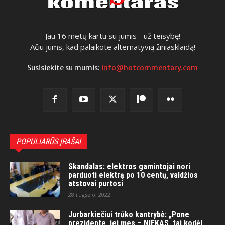
Jau 16 metų kartu su jumis - už teisybę!
Ačiū jums, kad palaikote alternatyvią žiniasklaidą!
Susisiekite su mumis:
info@hotcommentary.com
POPULIARŪS ĮRAŠAI
Skandalas: elektros gamintojai nori
parduoti elektrą po 10 centų, valdžios
atstovai purtosi
28 rugsėjo, 2022
Jurbarkiečiui trūko kantrybė: „Pone
prezidente, jei mes – NIEKAS, tai kodėl