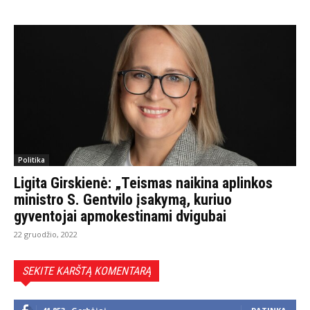
Politika
Ligita Girskienė: „Teismas naikina aplinkos
ministro S. Gentvilo įsakymą, kuriuo
gyventojai apmokestinami dvigubai
22 gruodžio, 2022
SEKITE KARŠTĄ KOMENTARĄ