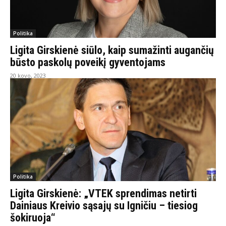
Politika
Ligita Girskienė siūlo, kaip sumažinti augančių
būsto paskolų poveikį gyventojams
20 kovo, 2023
Politika
Ligita Girskienė: „VTEK sprendimas netirti
Dainiaus Kreivio sąsajų su Igničiu – tiesiog
šokiruoja“