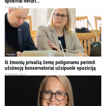
apskritai neturi…
11 sausio, 2024
Politika
Iš žmonių privačią žemę poligonams perimti
užsimoję konservatoriai užsipuolė opoziciją
10 gegužės, 2023