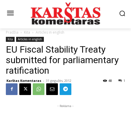
Pradžia
Kita
Articles in english
Kita
Articles in english
EU Fiscal Stability Treaty
submitted for parliamentary
ratification
Karštas Komentaras
-
31 gegužės, 2012
48
1
- Reklama -