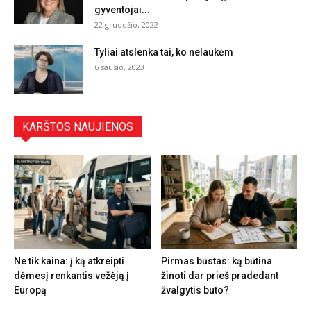
gyventojai...
22 gruodžio, 2022
Tyliai atslenka tai, ko nelaukėm
6 sausio, 2023
KARŠTOS NAUJIENOS
Ne tik kaina: į ką atkreipti
Pirmas būstas: ką būtina
dėmesį renkantis vežėją į
žinoti dar prieš pradedant
Europą
žvalgytis buto?