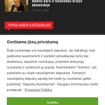
didelio karo ir visuotinės krizės
akivaizdoje
21 kovo, 2023
POPULIARIOS KATEGORIJOS
Politika
3281
Gerbiame jūsų privatumą
Nuomonės
2174
Šioje svetainėje yra naudojami slapukai. Jie reikalingi, kad
Teisėsauga
1497
galėtume suasmeninti ir pateikti aktualiausią turinį bei
Aktualu
1373
skelbimus, atpažinti vartotojus, prisiminti lankytojų
Lietuva
619
nuostatas ir analizuoti jų srautą. Pasirinkdami "Sutinku", jūs
sutinkate su visais naudojamais slapukais. Pamatyti
Pasaulis
560
naudojamų slapukų sąrašą bei keisti jų nuostatas galite
Статьи на русском
282
pasirinkę "Slapukų Nustatymai". Daugiau informacijos rasite
Articles in english
160
puslapyje .
Privatumo Politika
Muzika
116
Sutinku