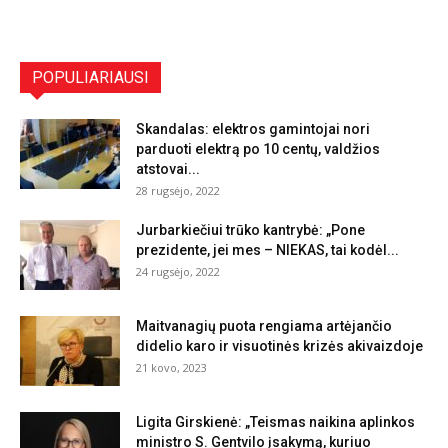
POPULIARIAUSI
Skandalas: elektros gamintojai nori
parduoti elektrą po 10 centų, valdžios
atstovai...
28 rugsėjo, 2022
Jurbarkiečiui trūko kantrybė: „Pone
prezidente, jei mes – NIEKAS, tai kodėl...
24 rugsėjo, 2022
Maitvanagių puota rengiama artėjančio
didelio karo ir visuotinės krizės akivaizdoje
21 kovo, 2023
Ligita Girskienė: „Teismas naikina aplinkos
ministro S. Gentvilo įsakymą, kuriuo