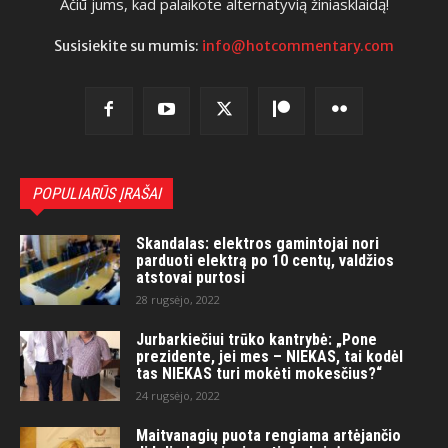
Ačiū jums, kad palaikote alternatyvią žiniasklaidą!
Susisiekite su mumis:
info@hotcommentary.com
POPULIARŪS ĮRAŠAI
Skandalas: elektros gamintojai nori
parduoti elektrą po 10 centų, valdžios
atstovai purtosi
28 rugsėjo, 2022
Jurbarkiečiui trūko kantrybė: „Pone
prezidente, jei mes – NIEKAS, tai kodėl
tas NIEKAS turi mokėti mokesčius?“
24 rugsėjo, 2022
Maitvanagių puota rengiama artėjančio