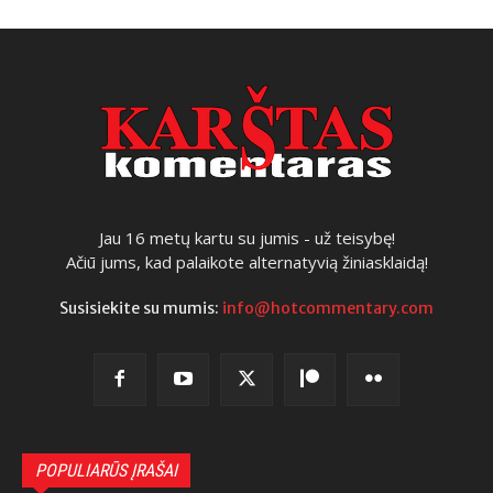
Jau 16 metų kartu su jumis - už teisybę!
Ačiū jums, kad palaikote alternatyvią žiniasklaidą!
Susisiekite su mumis:
info@hotcommentary.com
POPULIARŪS ĮRAŠAI