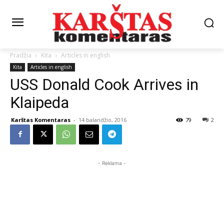
Pradžia
Kita
Articles in english
Kita
Articles in english
USS Donald Cook Arrives in
Klaipeda
Karštas Komentaras
-
14 balandžio, 2016
79
2
- Reklama -