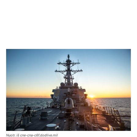
Nuotr. iš cne-cna-c6f.dodlive.mil