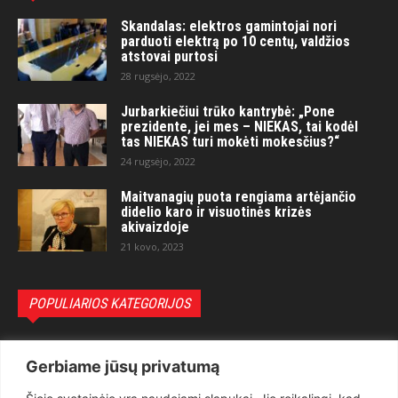
Skandalas: elektros gamintojai nori
parduoti elektrą po 10 centų, valdžios
atstovai purtosi
28 rugsėjo, 2022
Jurbarkiečiui trūko kantrybė: „Pone
prezidente, jei mes – NIEKAS, tai kodėl
tas NIEKAS turi mokėti mokesčius?“
24 rugsėjo, 2022
Maitvanagių puota rengiama artėjančio
didelio karo ir visuotinės krizės
akivaizdoje
21 kovo, 2023
POPULIARIOS KATEGORIJOS
Politika
3281
Gerbiame jūsų privatumą
Nuomonės
2174