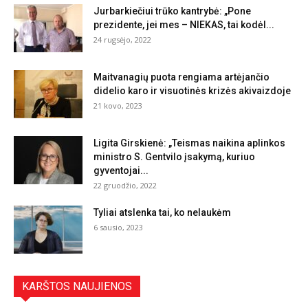
Jurbarkiečiui trūko kantrybė: „Pone
prezidente, jei mes – NIEKAS, tai kodėl...
24 rugsėjo, 2022
Maitvanagių puota rengiama artėjančio
didelio karo ir visuotinės krizės akivaizdoje
21 kovo, 2023
Ligita Girskienė: „Teismas naikina aplinkos
ministro S. Gentvilo įsakymą, kuriuo
gyventojai...
22 gruodžio, 2022
Tyliai atslenka tai, ko nelaukėm
6 sausio, 2023
KARŠTOS NAUJIENOS