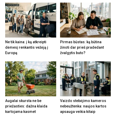
Ne tik kaina: į ką atkreipti
Pirmas būstas: ką būtina
dėmesį renkantis vežėją į
žinoti dar prieš pradedant
Europą
žvalgytis buto?
Augalai skursta ne be
Vaizdo stebėjimo kameros
priežasties: dažna klaida
nebeužtenka: naujos kartos
kartojama kasmet
apsauga veikia kitaip