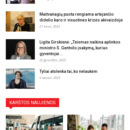
Maitvanagių puota rengiama artėjančio
didelio karo ir visuotinės krizės akivaizdoje
21 kovo, 2023
Ligita Girskienė: „Teismas naikina aplinkos
ministro S. Gentvilo įsakymą, kuriuo
gyventojai...
22 gruodžio, 2022
Tyliai atslenka tai, ko nelaukėm
6 sausio, 2023
KARŠTOS NAUJIENOS