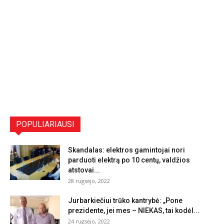
POPULIARIAUSI
Skandalas: elektros gamintojai nori
parduoti elektrą po 10 centų, valdžios
atstovai...
28 rugsėjo, 2022
Jurbarkiečiui trūko kantrybė: „Pone
prezidente, jei mes – NIEKAS, tai kodėl...
24 rugsėjo, 2022