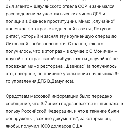
был агентом Шяуляйского отдела ССР и занимался
расследованием участия высоких чинов ДГБ и
полиции в бизнесе проституции). Мимо „случайно”
проезжал фотограф ежедневной газеты „Летувос
ритас”, который и заснял эту крупнейшую операцию
Литовской госбезопасности. Странно, как это
получилось, что в этот раз – в случае с С.Моничем –
другой фотограф какой-нибудь газеты „случайно” не
проезжал мимо ресторана „Швейкас” (а получилось
это, наверное, по причине увольнения начальника 9-
го управления ДГБ В.Дамулиса).
Средствам массовой информации было передано
сообщение, что Э.Йоника подозревается в шпионаже в
пользу Российской Федерации, и что в тайнике были
обнаружены „важные документы”, за которые он,
якобы, получил 1000 долларов США.