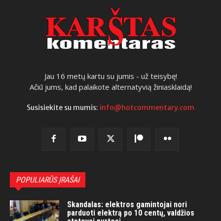
Jau 16 metų kartu su jumis - už teisybę!
Ačiū jums, kad palaikote alternatyvią žiniasklaidą!
Susisiekite su mumis:
info@hotcommentary.com
POPULIARŪS ĮRAŠAI
Skandalas: elektros gamintojai nori
parduoti elektrą po 10 centų, valdžios