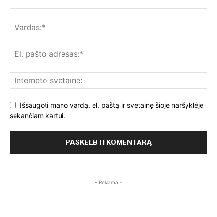
Išsaugoti mano vardą, el. paštą ir svetainę šioje naršyklėje
sekančiam kartui.
- Reklama -