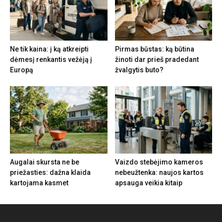
Ne tik kaina: į ką atkreipti
Pirmas būstas: ką būtina
dėmesį renkantis vežėją į
žinoti dar prieš pradedant
Europą
žvalgytis buto?
Augalai skursta ne be
Vaizdo stebėjimo kameros
priežasties: dažna klaida
nebeužtenka: naujos kartos
kartojama kasmet
apsauga veikia kitaip