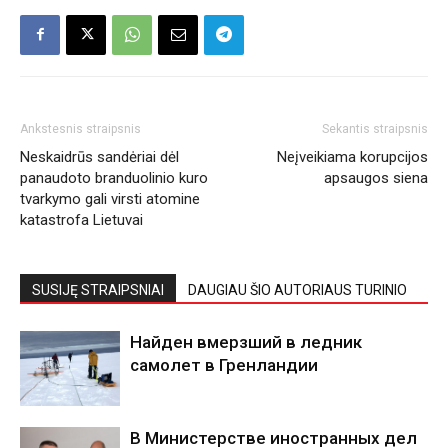
Ankstesnis straipsnis
Sekantis straipsnis
Neskaidrūs sandėriai dėl
Neįveikiama korupcijos
panaudoto branduolinio kuro
apsaugos siena
tvarkymo gali virsti atomine
katastrofa Lietuvai
SUSIJĘ STRAIPSNIAI
DAUGIAU ŠIO AUTORIAUS TURINIO
Найден вмерзший в ледник
самолет в Гренландии
В Министерстве иностранных дел