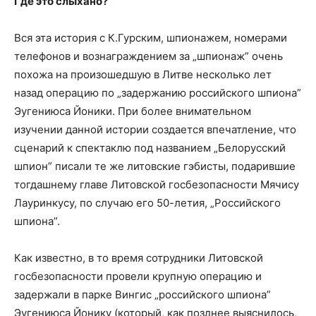
Где это слыхано?
Вся эта история с К.Гурским, шпионажем, номерами
телефонов и вознаграждением за „шпионаж” очень
похожа на произошедшую в Литве несколько лет
назад операцию по „задержанию российского шпиона”
Эугениюса Йоники. При более внимательном
изучении данной истории создается впечатление, что
сценарий к спектаклю под названием „Белорусский
шпион” писали те же литовские гэбисты, подарившие
тогдашнему главе Литовской госбезопасности Мячису
Лауринкусу, по случаю его 50-летия, „Российского
шпиона”.
Как известно, в то время сотрудники Литовской
госбезопасности провели крупную операцию и
задержали в парке Вингис „российского шпиона”
Эугениюса Йонику (который, как позднее выяснилось,