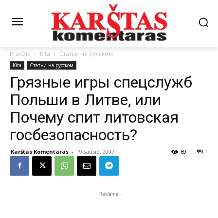
Pradžia
Kita
Статьи на русском
Kita
Статьи на русском
Грязные игры спецслужб
Польши в Литве, или
Почему спит литовская
госбезопасность?
Karštas Komentaras
-
19 sausio, 2007
69
1
- Reklama -