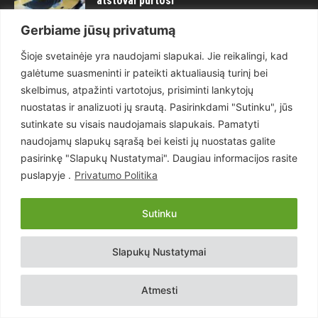
atstovai purtosi
28 rugsėjo, 2022
Gerbiame jūsų privatumą
Jurbarkiečiui trūko kantrybė: „Pone
Šioje svetainėje yra naudojami slapukai. Jie reikalingi, kad
prezidente, jei mes – NIEKAS, tai kodėl
tas NIEKAS turi mokėti mokesčius?“
galėtume suasmeninti ir pateikti aktualiausią turinį bei
24 rugsėjo, 2022
skelbimus, atpažinti vartotojus, prisiminti lankytojų
nuostatas ir analizuoti jų srautą. Pasirinkdami "Sutinku", jūs
Maitvanagių puota rengiama artėjančio
sutinkate su visais naudojamais slapukais. Pamatyti
didelio karo ir visuotinės krizės
akivaizdoje
naudojamų slapukų sąrašą bei keisti jų nuostatas galite
21 kovo, 2023
pasirinkę "Slapukų Nustatymai". Daugiau informacijos rasite
puslapyje .
Privatumo Politika
POPULIARIOS KATEGORIJOS
Sutinku
Politika
3281
Slapukų Nustatymai
Nuomonės
2174
Teisėsauga
1497
Atmesti
Aktualu
1373