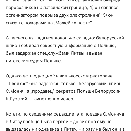
перевозчиков на латвийской границе; 4) он являлся
организатором подрыва двух электролиний; 5) он
связан с пожарами на „Мажейкю нафте”.
С первого взгляда все довольно складно: белорусский
шпион собирал секретную информацию о Польше,
был задержан спецслужбами Литвы и выдан
литовским судом Польше.
Однако есть одно „но”: в вильнюсском ресторане
„Швейкас” был задержан только „белорусский шпион”
С.Монич, а „продавец” секретов Польши Белоруссии
К.Гурский… таинственно исчез.
Кстати, по сведениям редакции, эта поездка С.Монича
в Литву вообще была первой – до сих пор ему не
выдавалась ни одна виза в Литву. Ни разу не был он и в