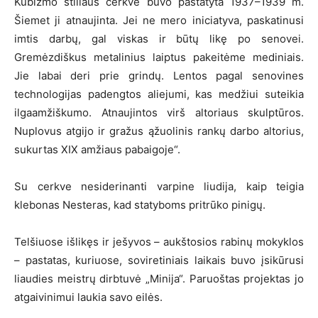
Kubizmo stiliaus cerkvė buvo pastatyta 1937–1939 m.
Šiemet ji atnaujinta. Jei ne mero iniciatyva, paskatinusi
imtis darbų, gal viskas ir būtų likę po senovei.
Gremėzdiškus metalinius laiptus pakeitėme mediniais.
Jie labai deri prie grindų. Lentos pagal senovines
technologijas padengtos aliejumi, kas medžiui suteikia
ilgaamžiškumo. Atnaujintos virš altoriaus skulptūros.
Nuplovus atgijo ir gražus ąžuolinis rankų darbo altorius,
sukurtas XIX amžiaus pabaigoje“.
Su cerkve nesiderinanti varpine liudija, kaip teigia
klebonas Nesteras, kad statyboms pritrūko pinigų.
Telšiuose išlikęs ir ješyvos – aukštosios rabinų mokyklos
– pastatas, kuriuose, soviretiniais laikais buvo įsikūrusi
liaudies meistrų dirbtuvė „Minija“. Paruoštas projektas jo
atgaivinimui laukia savo eilės.