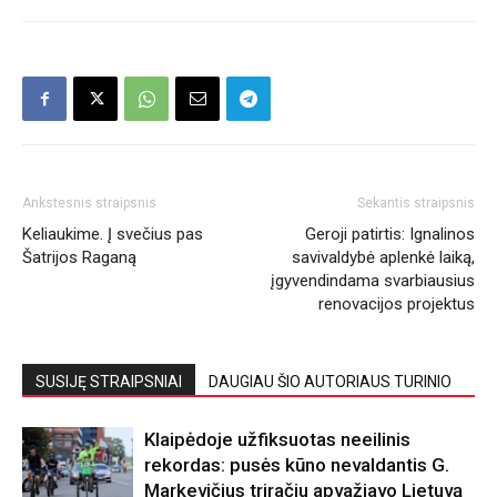
Ankstesnis straipsnis
Sekantis straipsnis
Keliaukime. Į svečius pas
Geroji patirtis: Ignalinos
Šatrijos Raganą
savivaldybė aplenkė laiką,
įgyvendindama svarbiausius
renovacijos projektus
SUSIJĘ STRAIPSNIAI
DAUGIAU ŠIO AUTORIAUS TURINIO
Klaipėdoje užfiksuotas neeilinis
rekordas: pusės kūno nevaldantis G.
Markevičius triračiu apvažiavo Lietuvą