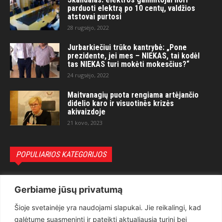
parduoti elektrą po 10 centų, valdžios
atstovai purtosi
28 rugsėjo, 2022
Jurbarkiečiui trūko kantrybė: „Pone
prezidente, jei mes – NIEKAS, tai kodėl
tas NIEKAS turi mokėti mokesčius?“
24 rugsėjo, 2022
Maitvanagių puota rengiama artėjančio
didelio karo ir visuotinės krizės
akivaizdoje
21 kovo, 2023
POPULIARIOS KATEGORIJOS
Politika
3281
Gerbiame jūsų privatumą
Nuomonės
2174
Šioje svetainėje yra naudojami slapukai. Jie reikalingi, kad
Teisėsauga
1497
galėtume suasmeninti ir pateikti aktualiausią turinį bei