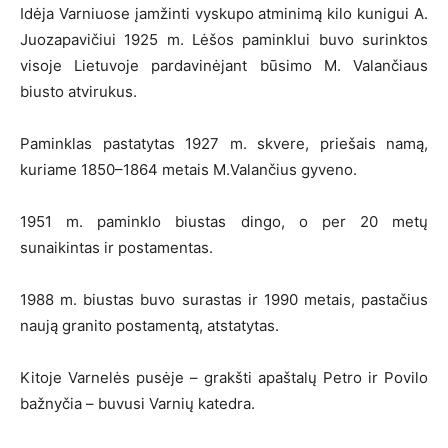
Idėja Varniuose įamžinti vyskupo atminimą kilo kunigui A.
Juozapavičiui 1925 m. Lėšos paminklui buvo surinktos
visoje Lietuvoje pardavinėjant būsimo M. Valančiaus
biusto atvirukus.
Paminklas pastatytas 1927 m. skvere, priešais namą,
kuriame 1850–1864 metais M.Valančius gyveno.
1951 m. paminklo biustas dingo, o per 20 metų
sunaikintas ir postamentas.
1988 m. biustas buvo surastas ir 1990 metais, pastačius
naują granito postamentą, atstatytas.
Kitoje Varnelės pusėje – grakšti apaštalų Petro ir Povilo
bažnyčia – buvusi Varnių katedra.