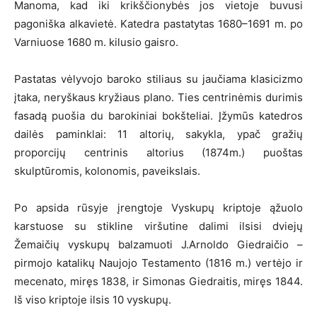
Manoma, kad iki krikščionybės jos vietoje buvusi
pagoniška alkavietė. Katedra pastatytas 1680–1691 m. po
Varniuose 1680 m. kilusio gaisro.
Pastatas vėlyvojo baroko stiliaus su jaučiama klasicizmo
įtaka, neryškaus kryžiaus plano. Ties centrinėmis durimis
fasadą puošia du barokiniai bokšteliai. Įžymūs katedros
dailės paminklai: 11 altorių, sakykla, ypač gražių
proporcijų centrinis altorius (1874m.) puoštas
skulptūromis, kolonomis, paveikslais.
Po apsida rūsyje įrengtoje Vyskupų kriptoje ąžuolo
karstuose su stikline viršutine dalimi ilsisi dviejų
Žemaičių vyskupų balzamuoti J.Arnoldo Giedraičio –
pirmojo katalikų Naujojo Testamento (1816 m.) vertėjo ir
mecenato, miręs 1838, ir Simonas Giedraitis, miręs 1844.
Iš viso kriptoje ilsis 10 vyskupų.