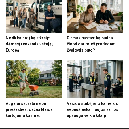
Ne tik kaina: į ką atkreipti
Pirmas būstas: ką būtina
dėmesį renkantis vežėją į
žinoti dar prieš pradedant
Europą
žvalgytis buto?
Augalai skursta ne be
Vaizdo stebėjimo kameros
priežasties: dažna klaida
nebeužtenka: naujos kartos
kartojama kasmet
apsauga veikia kitaip