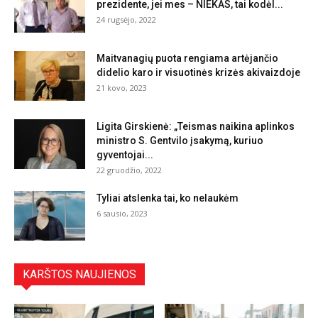
prezidente, jei mes – NIEKAS, tai kodėl...
24 rugsėjo, 2022
Maitvanagių puota rengiama artėjančio
didelio karo ir visuotinės krizės akivaizdoje
21 kovo, 2023
Ligita Girskienė: „Teismas naikina aplinkos
ministro S. Gentvilo įsakymą, kuriuo
gyventojai...
22 gruodžio, 2022
Tyliai atslenka tai, ko nelaukėm
6 sausio, 2023
KARŠTOS NAUJIENOS