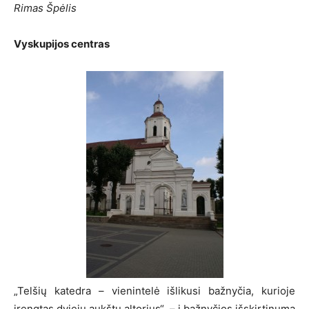
Rimas Špėlis
Vyskupijos centras
„Telšių katedra – vienintelė išlikusi bažnyčia, kurioje
įrengtas dviejų aukštų altorius“, – į bažnyčios išskirtinumą