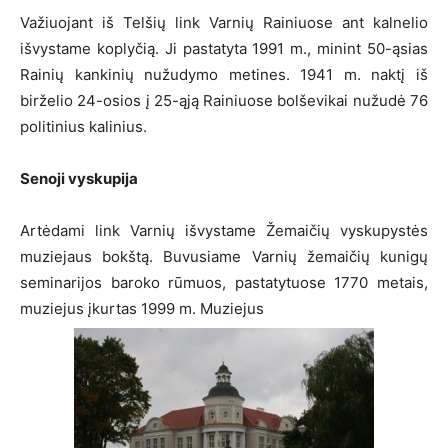
Važiuojant iš Telšių link Varnių Rainiuose ant kalnelio
išvystame koplyčią. Ji pastatyta 1991 m., minint 50-ąsias
Rainių kankinių nužudymo metines. 1941 m. naktį iš
birželio 24-osios į 25-ąją Rainiuose bolševikai nužudė 76
politinius kalinius.
Senoji vyskupija
Artėdami link Varnių išvystame Žemaičių vyskupystės
muziejaus bokštą. Buvusiame Varnių žemaičių kunigų
seminarijos baroko rūmuos, pastatytuose 1770 metais,
muziejus įkurtas 1999 m. Muziejus