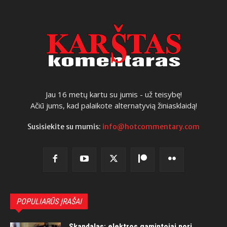
Jau 16 metų kartu su jumis - už teisybę!
Ačiū jums, kad palaikote alternatyvią žiniasklaidą!
Susisiekite su mumis:
info@hotcommentary.com
POPULIARŪS ĮRAŠAI
Skandalas: elektros gamintojai nori