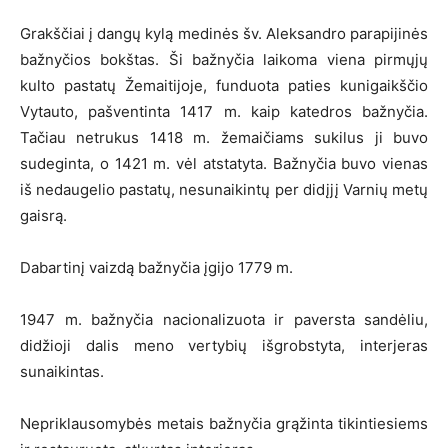
Grakščiai į dangų kylą medinės šv. Aleksandro parapijinės
bažnyčios bokštas. Ši bažnyčia laikoma viena pirmųjų
kulto pastatų Žemaitijoje, funduota paties kunigaikščio
Vytauto, pašventinta 1417 m. kaip katedros bažnyčia.
Tačiau netrukus 1418 m. žemaičiams sukilus ji buvo
sudeginta, o 1421 m. vėl atstatyta. Bažnyčia buvo vienas
iš nedaugelio pastatų, nesunaikintų per didįjį Varnių metų
gaisrą.
Dabartinį vaizdą bažnyčia įgijo 1779 m.
1947 m. bažnyčia nacionalizuota ir paversta sandėliu,
didžioji dalis meno vertybių išgrobstyta, interjeras
sunaikintas.
Nepriklausomybės metais bažnyčia grąžinta tikintiesiems