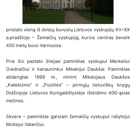
pristato vieną iš dviejų buvusių Lietuvos vyskupijų XV–XX
a.pradžioje – Žemaičių vyskupiją, kurios centras beveik
450 metų buvo Varniuose.
Prie šio pastato šliejasi paminklas vyskupui Merkeliui
Giedraičiui ir kanauninkui Mikalojui Daukšai. Paminklas
atidengtas 1999 m., minint Mikalojaus Daukšos
„Katekizmo“ ir „Postilės“ – pirmųjų lietuviškų knygų
Didžiojoje Lietuvos Kunigaikštystėje išleidimo 400-ąsias
metines.
Skvere – paminklas garsiam žemaičių vyskupui rašytojui
Motiejui Valančiui.