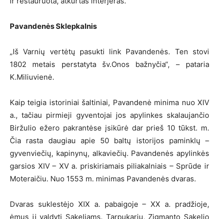
ir restauruota, atkurtas interjeras.
Pavandenės Sklepkalnis
„Iš Varnių vertėtų pasukti link Pavandenės. Ten stovi
1802 metais perstatyta šv.Onos bažnyčia“, – pataria
K.Miliuvienė.
Kaip teigia istoriniai šaltiniai, Pavandenė minima nuo XIV
a., tačiau pirmieji gyventojai jos apylinkes skalaujančio
Biržulio ežero pakrantėse įsikūrė dar prieš 10 tūkst. m.
Čia rasta daugiau apie 50 baltų istorijos paminklų –
gyvenviečių, kapinynų, alkaviečių. Pavandenės apylinkės
garsios XIV – XV a. priskiriamais piliakalniais – Sprūde ir
Moteraičiu. Nuo 1553 m. minimas Pavandenės dvaras.
Dvaras suklestėjo XIX a. pabaigoje – XX a. pradžioje,
ėmus jį valdyti Sakeliams. Tarpukariu, Zigmanto Sakelio