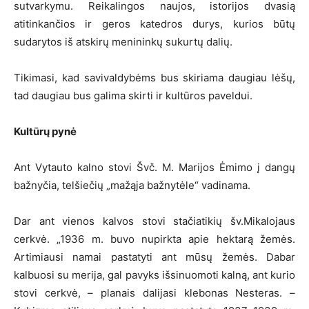
sutvarkymu. Reikalingos naujos, istorijos dvasią
atitinkančios ir geros katedros durys, kurios būtų
sudarytos iš atskirų menininkų sukurtų dalių.
Tikimasi, kad savivaldybėms bus skiriama daugiau lėšų,
tad daugiau bus galima skirti ir kultūros paveldui.
Kultūrų pynė
Ant Vytauto kalno stovi Švč. M. Marijos Ėmimo į dangų
bažnyčia, telšiečių „mažąja bažnytėle“ vadinama.
Dar ant vienos kalvos stovi stačiatikių šv.Mikalojaus
cerkvė. „1936 m. buvo nupirkta apie hektarą žemės.
Artimiausi namai pastatyti ant mūsų žemės. Dabar
kalbuosi su merija, gal pavyks išsinuomoti kalną, ant kurio
stovi cerkvė, – planais dalijasi klebonas Nesteras. –