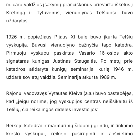
m. caro valdžios įsakymų pranciškonus prievarta iškėlus į
Kretingą ir Tytuvėnus, vienuolynas Telšiuose buvo
uždarytas.
1926 m. popiežiaus Pijaus XI bule buvo įkurta Telšių
vyskupija. Buvusi vienuolyno bažnyčia tapo katedra.
Pirmuoju vyskupu paskirtas Vasario 16–osios akto
signataras kunigas Justinas Staugaitis. Po metų prie
katedros atidaryta kunigų seminarija, kurią 1946 m.
uždarė sovietų valdžia. Seminarija atkurta 1989 m.
Rajonui vadovavęs Vytautas Kleiva (a.a.) buvo pastebėjęs,
kad „jeigu norime, jog vyskupijos centras neišsikeltų iš
Telšių, čia reikalingos didelės investicijos“.
Reikėjo katedrai ir marmurinių šildomų grindų, ir tinkamo
krėslo vyskupui, reikėjo pasirūpinti ir apšvietimo