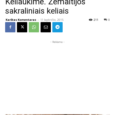
Keliaukime. Žemaitijos
sakraliniais keliais
Karštas Komentaras
-
11 lapkričio, 2015
211
0
- Reklama -