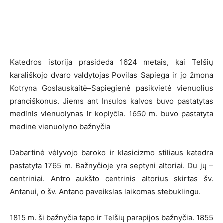
Katedros istorija prasideda 1624 metais, kai Telšių
karališkojo dvaro valdytojas Povilas Sapiega ir jo žmona
Kotryna Goslauskaitė–Sapiegienė pasikvietė vienuolius
pranciškonus. Jiems ant Insulos kalvos buvo pastatytas
medinis vienuolynas ir koplyčia. 1650 m. buvo pastatyta
medinė vienuolyno bažnyčia.
Dabartinė vėlyvojo baroko ir klasicizmo stiliaus katedra
pastatyta 1765 m. Bažnyčioje yra septyni altoriai. Du jų –
centriniai. Antro aukšto centrinis altorius skirtas šv.
Antanui, o šv. Antano paveikslas laikomas stebuklingu.
1815 m. ši bažnyčia tapo ir Telšių parapijos bažnyčia. 1855