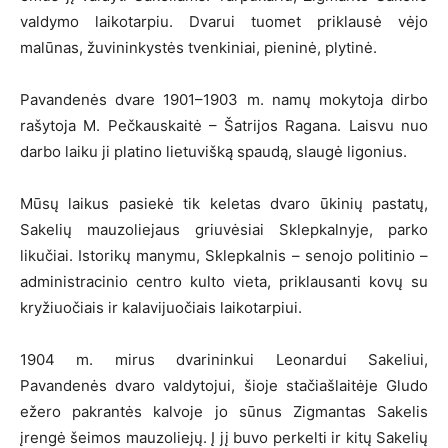
valdymo laikotarpiu. Dvarui tuomet priklausė vėjo
malūnas, žuvininkystės tvenkiniai, pieninė, plytinė.
Pavandenės dvare 1901–1903 m. namų mokytoja dirbo
rašytoja M. Pečkauskaitė – Šatrijos Ragana. Laisvu nuo
darbo laiku ji platino lietuvišką spaudą, slaugė ligonius.
Mūsų laikus pasiekė tik keletas dvaro ūkinių pastatų,
Sakelių mauzoliejaus griuvėsiai Sklepkalnyje, parko
likučiai. Istorikų manymu, Sklepkalnis – senojo politinio –
administracinio centro kulto vieta, priklausanti kovų su
kryžiuočiais ir kalavijuočiais laikotarpiui.
1904 m. mirus dvarininkui Leonardui Sakeliui,
Pavandenės dvaro valdytojui, šioje stačiašlaitėje Gludo
ežero pakrantės kalvoje jo sūnus Zigmantas Sakelis
įrengė šeimos mauzoliejų. Į jį buvo perkelti ir kitų Sakelių